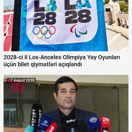
2028-ci il Los-Anceles Olimpiya Yay Oyunları
üçün bilet qiymətləri açıqlandı
7 Avqust 19:55