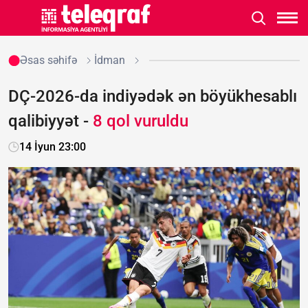
Əsas səhifə
İdman
DÇ-2026-da indiyədək ən böyükhesablı
qalibiyyət -
8 qol vuruldu
14 İyun 23:00