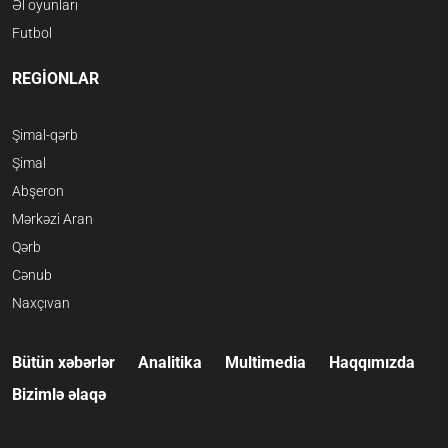
Əl oyunları
Futbol
REGİONLAR
Şimal-qərb
Şimal
Abşeron
Mərkəzi Aran
Qərb
Cənub
Naxçıvan
Bütün xəbərlər
Analitika
Multimedia
Haqqımızda
Bizimlə əlaqə