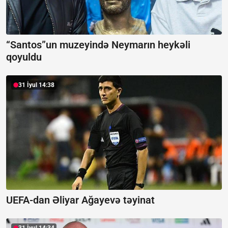
“Santos”un muzeyində Neymarın heykəli
qoyuldu
31 İyul 14:38
UEFA-dan Əliyar Ağayevə təyinat
31 İyul 14:34