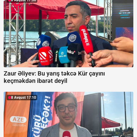
8 Avqust 17:50
Zaur Əliyev: Bu yarış təkcə Kür çayını
keçməkdən ibarət deyil
8 Avqust 17:10