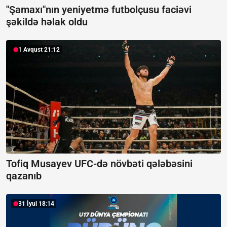
"Şamaxı"nın yeniyetmə futbolçusu faciəvi
şəkildə həlak oldu
1 Avqust 21:12
Tofiq Musayev UFC-də növbəti qələbəsini
qazanıb
31 İyul 18:14