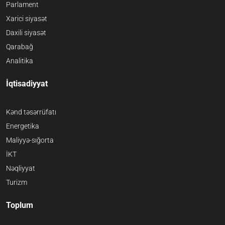
Parlament
Xarici siyasət
Daxili siyasət
Qarabağ
Analitika
İqtisadiyyat
Kənd təsərrüfatı
Energetika
Maliyyə-sığorta
İKT
Nəqliyyat
Turizm
Toplum