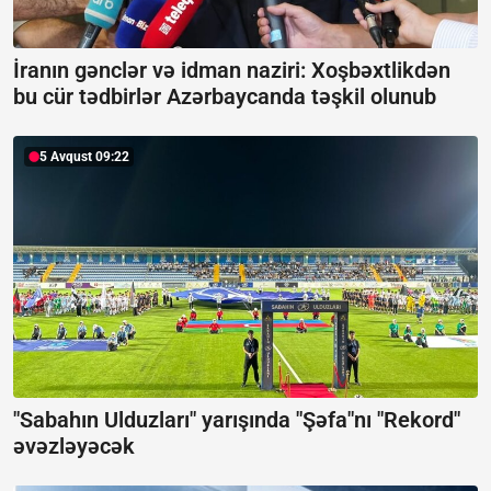
İranın gənclər və idman naziri: Xoşbəxtlikdən
bu cür tədbirlər Azərbaycanda təşkil olunub
5 Avqust 09:22
"Sabahın Ulduzları" yarışında "Şəfa"nı "Rekord"
əvəzləyəcək