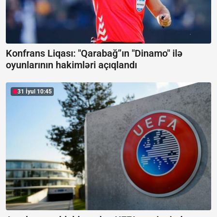
Konfrans Liqası: "Qarabağ”ın "Dinamo" ilə
oyunlarının hakimləri açıqlandı
31 İyul 10:45