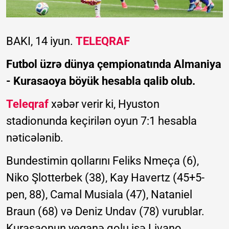
BAKI, 14 iyun.
TELEQRAF
Futbol üzrə dünya çempionatında Almaniya
- Kurasaoya böyük hesabla qalib olub.
Teleqraf
xəbər verir ki, Hyuston
stadionunda keçirilən oyun 7:1 hesabla
nəticələnib.
Bundestimin qollarını Feliks Nmeça (6),
Niko Şlotterbek (38), Kay Havertz (45+5-
pen, 88), Camal Musiala (47), Nataniel
Braun (68) və Deniz Undav (78) vurublar.
Kurasaonun yeganə qolu isə Livano