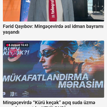
Fərid Qayıbov: Mingəçevirdə əsl idman bayramı
yaşandı
8 Avqust 16:43
Mingəçevirdə “Kürü keçək” açıq suda üzmə