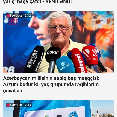
yarışı başa çatdı -
YENİLƏNDİ
8 Avqust 15:32
Azərbaycan millisinin sabiq baş məşqçisi:
Arzum budur ki, yaş qrupumda rəqiblərim
çoxalsın
8 Avqust 12:33