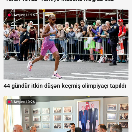
3 Avqust 11:16
44 gündür itkin düşən keçmiş olimpiyaçı tapıldı
3 Avqust 10:26