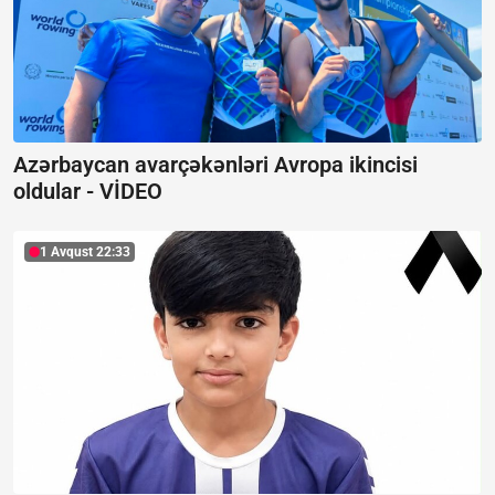
Azərbaycan avarçəkənləri Avropa ikincisi
oldular -
VİDEO
1 Avqust 22:33