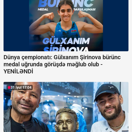
Dünya çempionatı: Gülxanım Şirinova bürünc
medal uğrunda görüşdə məğlub olub -
YENİLƏNDİ
31 İyul 17:04