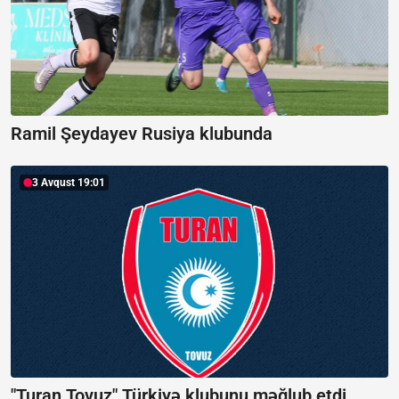
Ramil Şeydayev Rusiya klubunda
3 Avqust 19:01
"Turan Tovuz" Türkiyə klubunu məğlub etdi