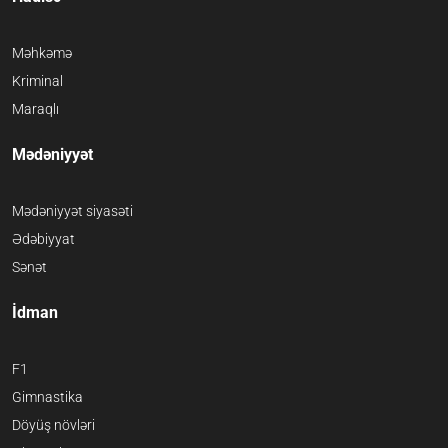
Məhkəmə
Kriminal
Maraqlı
Mədəniyyət
Mədəniyyət siyasəti
Ədəbiyyat
Sənət
İdman
F1
Gimnastika
Döyüş növləri