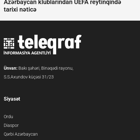
Azərbaycan klublarından UEFA reytinqində
tarixi nəticə
Ünvan:
Bakı şəhəri, Binəqədi rayonu,
S.S.Axundov küçəsi 31/23
Siyasət
Ordu
Diaspor
Qərbi Azərbaycan