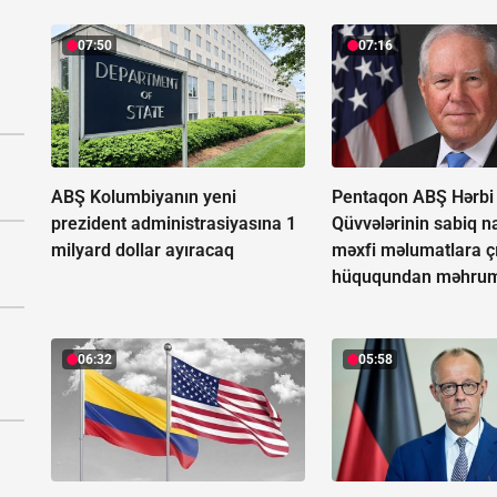
07:50
07:16
ABŞ Kolumbiyanın yeni
Pentaqon ABŞ Hərbi
prezident administrasiyasına 1
Qüvvələrinin sabiq na
milyard dollar ayıracaq
məxfi məlumatlara ç
hüququndan məhrum
06:32
05:58