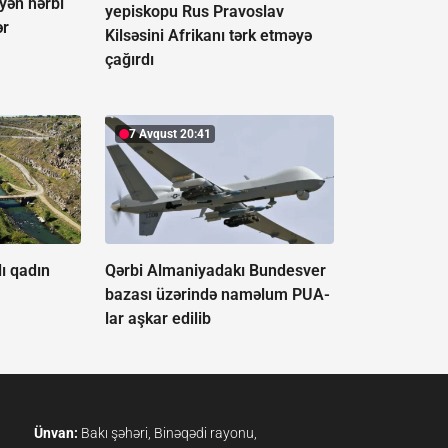
əyən hərbi
yepiskopu Rus Pravoslav
ər
Kilsəsini Afrikanı tərk etməyə
çağırdı
7 Avqust 20:41
ı qadın
Qərbi Almaniyadakı Bundesver
bazası üzərində naməlum PUA-
lar aşkar edilib
Ünvan:
Bakı şəhəri, Binəqədi rayonu,