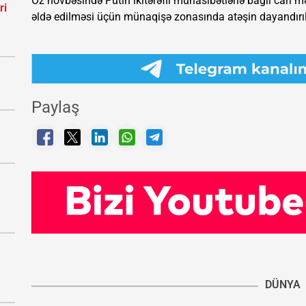
Öz növbəsində Putin ikitərəfli münasibətlərlə bağlı cari m
ri
əldə edilməsi üçün münaqişə zonasında atəşin dayandırıl
Paylaş
DÜNYA