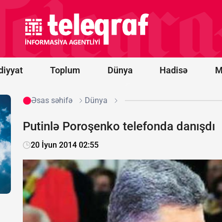
Kobaxidze:
Bu cinayət
Rusiya
prezidentinin
əmri ilə
törədilib
diyyat
Toplum
Dünya
Hadisə
M
Əsas səhifə
Dünya
Putinlə Poroşenko telefonda danışdı
20 İyun 2014 02:55