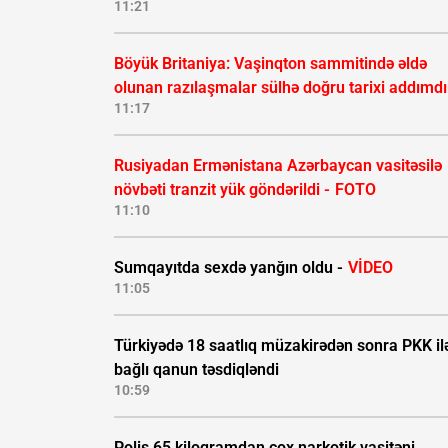
11:21
Böyük Britaniya: Vaşinqton sammitində əldə
olunan razılaşmalar sülhə doğru tarixi addımdı
11:17
Rusiyadan Ermənistana Azərbaycan vasitəsilə
növbəti tranzit yük göndərildi -
FOTO
11:10
Sumqayıtda sexdə yanğın oldu -
VİDEO
11:05
Türkiyədə 18 saatlıq müzakirədən sonra PKK il
bağlı qanun təsdiqləndi
10:59
Polis 65 kiloqramdan çox narkotik vasitəni