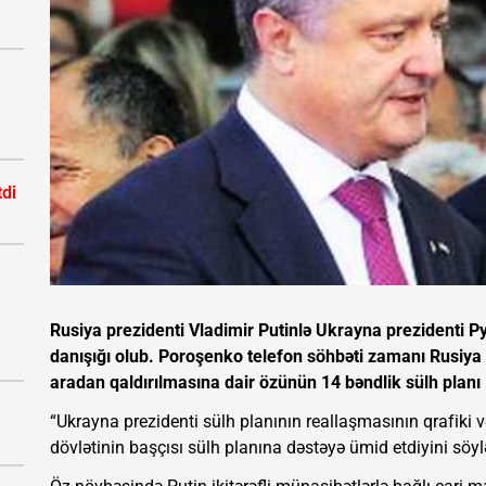
tdi
Rusiya prezidenti Vladimir Putinlə Ukrayna prezidenti 
danışığı olub. Poroşenko telefon söhbəti zamanı Rusiya
aradan qaldırılmasına dair özünün 14 bəndlik sülh planı 
“Ukrayna prezidenti sülh planının reallaşmasının qrafiki v
dövlətinin başçısı sülh planına dəstəyə ümid etdiyini söylə