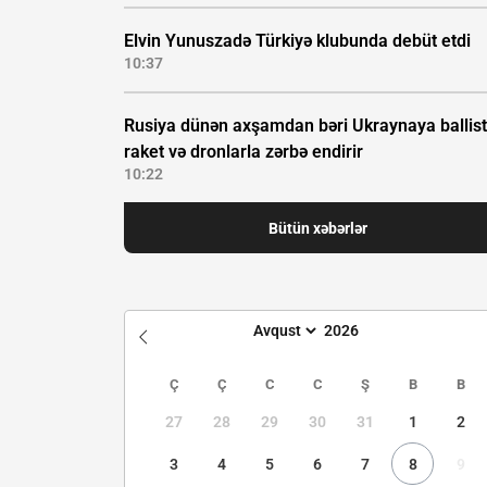
Elvin Yunuszadə Türkiyə klubunda debüt etdi
10:37
Rusiya dünən axşamdan bəri Ukraynaya ballist
raket və dronlarla zərbə endirir
10:22
Bütün xəbərlər
Ç
Ç
C
C
Ş
B
B
27
28
29
30
31
1
2
3
4
5
6
7
8
9