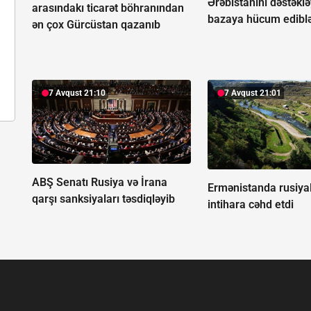
Ərəbistanını dəstəkl
arasındakı ticarət böhranından
bazaya hücum edibl
ən çox Gürcüstan qazanıb
7 Avqust 21:10
7 Avqust 21:01
ABŞ Senatı Rusiya və İrana
Ermənistanda rusiyal
qarşı sanksiyaları təsdiqləyib
intihara cəhd etdi