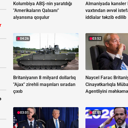
Kolumbiya ABŞ-nin yaratdığı
Almaniyada kansler 
"Amerikaların Qalxanı"
vaxtından əvvəl istefa
alyansına qoşulur
iddialar təkzib edilib
r
04:26
03:52
Britaniyanın 8 milyard dollarlıq
Naycel Farac Britani
"Ajax" zirehli maşınları sıradan
Cinayətkarlıqla Müba
çıxıb
Agentliyini məhkəmə
ə
03:01
02:01