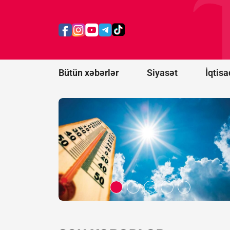
Sabah
40
dərəcə
isti
olacaq
Bütün xəbərlər
Siyasət
İqtisa