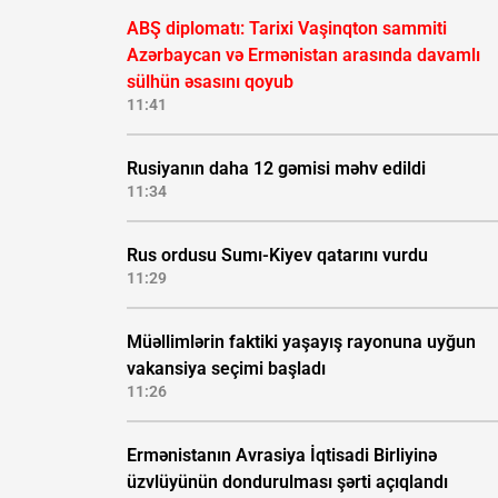
ABŞ diplomatı: Tarixi Vaşinqton sammiti
Azərbaycan və Ermənistan arasında davamlı
sülhün əsasını qoyub
11:41
Rusiyanın daha 12 gəmisi məhv edildi
11:34
Rus ordusu Sumı-Kiyev qatarını vurdu
11:29
Müəllimlərin faktiki yaşayış rayonuna uyğun
vakansiya seçimi başladı
11:26
Ermənistanın Avrasiya İqtisadi Birliyinə
üzvlüyünün dondurulması şərti açıqlandı