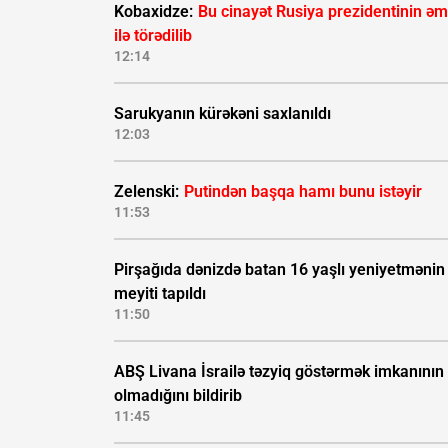
Kobaxidze:
Bu cinayət Rusiya prezidentinin əm
ilə törədilib
12:14
Sarukyanın kürəkəni saxlanıldı
12:03
Zelenski:
Putindən başqa hamı bunu istəyir
11:53
Pirşağıda dənizdə batan 16 yaşlı yeniyetmənin
meyiti tapıldı
11:50
ABŞ Livana İsrailə təzyiq göstərmək imkanının
olmadığını bildirib
11:45