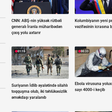
CNN: ABŞ-nin yüksək rütbəli
Kolumbiyanın yeni pr
generalı İranla müharibədən
vəzifəsinin icrasına 
çıxış yolu axtarır
01:15
00:33
Ebola virusuna yolux
Suriyanın İdlib əyalətində silahlı
sayı 4000-i keçib
toqquşma olub, iki təhlükəsizlik
əməkdaşı yaralanıb