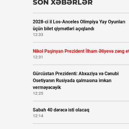
SON XƏBƏRLƏR
2028-ci il Los-Anceles Olimpiya Yay Oyunları
üçün bilet qiymətləri açıqlandı
12:33
Nikol Paşinyan Prezident İlham Əliyevə zəng e
12:31
Gürcüstan Prezidenti: Abxaziya və Cənubi
Osetiyanın Rusiyada qalmasına imkan
verməyəcəyik
12:25
Sabah 40 dərəcə isti olacaq
12:14