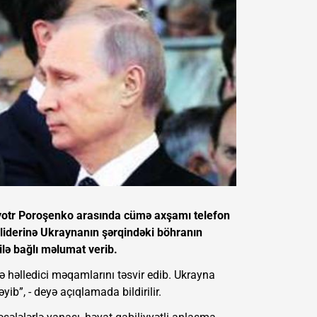
Pyotr Poroşenko arasında cümə axşamı telefon
 liderinə Ukraynanın şərqindəki böhranın
ilə bağlı məlumat verib.
ə həlledici məqamlarını təsvir edib. Ukrayna
yib”, - deyə açıqlamada bildirilir.