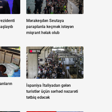
ezidenti
Mərakeşdən Seutaya
başlayıb
paraplanla keçmək istəyən
miqrant həlak olub
00:16
anların
İspaniya İtaliyadan gələn
turistlər üçün sərhəd nəzarəti
tətbiq edəcək