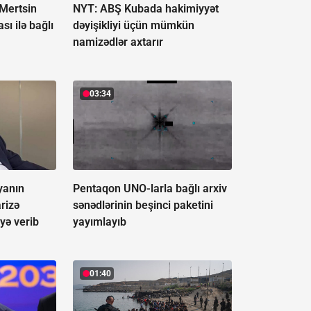
Mertsin
NYT: ABŞ Kubada hakimiyyət
sı ilə bağlı
dəyişikliyi üçün mümkün
namizədlər axtarır
03:34
yanın
Pentaqon UNO-larla bağlı arxiv
rizə
sənədlərinin beşinci paketini
yə verib
yayımlayıb
01:40