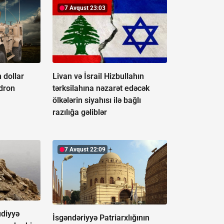
7 Avqust 23:03
 dollar
Livan və İsrail Hizbullahın
-dron
tərksilahına nəzarət edəcək
ölkələrin siyahısı ilə bağlı
razılığa gəliblər
7 Avqust 22:09
udiyyə
İsgəndəriyyə Patriarxlığının