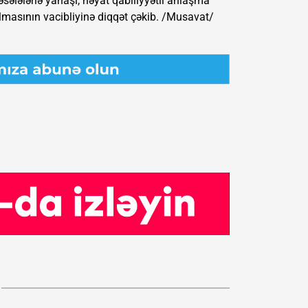
əsələlərlə yanaşı, həyat qabiliyyətli anlaşma
masının vacibliyinə diqqət çəkib. /Musavat/