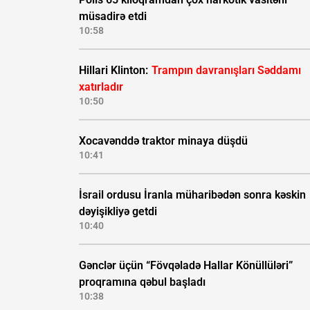
müsadirə etdi
10:58
Hillari Klinton:
Trampın davranışları Səddamı
xatırladır
10:50
Xocavənddə traktor minaya düşdü
10:41
İsrail ordusu İranla müharibədən sonra kəskin
dəyişikliyə getdi
10:40
Gənclər üçün “Fövqəladə Hallar Könüllüləri”
proqramına qəbul başladı
10:38