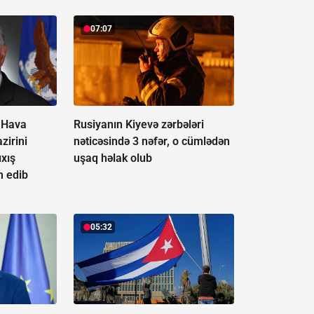
07:07
 Hava
Rusiyanın Kiyevə zərbələri
zirini
nəticəsində 3 nəfər, o cümlədən
ıxış
uşaq həlak olub
 edib
05:32