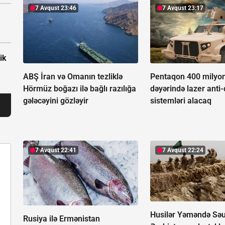
7 Avqust 23:46
7 Avqust 23:17
ik
ABŞ İran və Omanın tezliklə
Pentaqon 400 milyon
Hörmüz boğazı ilə bağlı razılığa
dəyərində lazer anti
gələcəyini gözləyir
sistemləri alacaq
7 Avqust 22:41
7 Avqust 22:24
Husilər Yəməndə Sə
Rusiya ilə Ermənistan