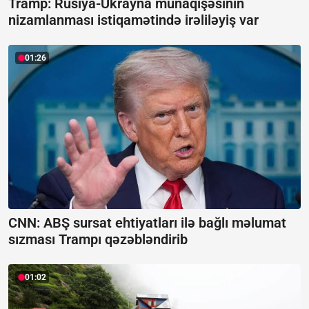
Tramp: Rusiya-Ukrayna münaqişəsinin
nizamlanması istiqamətində irəliləyiş var
01:26
CNN: ABŞ sursat ehtiyatları ilə bağlı məlumat
sızması Trampı qəzəbləndirib
01:02