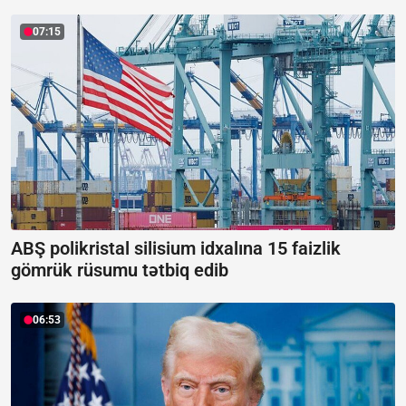
07:15
ABŞ polikristal silisium idxalına 15 faizlik
gömrük rüsumu tətbiq edib
06:53