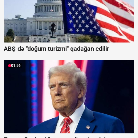
ABŞ-də "doğum turizmi" qadağan edilir
01:56