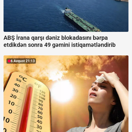
ABŞ İrana qarşı dəniz blokadasını bərpa
etdikdən sonra 49 gəmini istiqamətləndirib
6 Avqust 21:13