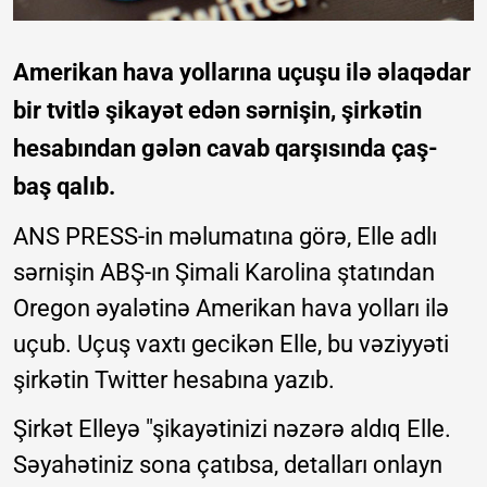
Amerikan hava yollarına uçuşu ilə əlaqədar
bir tvitlə şikayət edən sərnişin, şirkətin
hesabından gələn cavab qarşısında çaş-
baş qalıb.
ANS PRESS-in məlumatına görə, Elle adlı
sərnişin ABŞ-ın Şimali Karolina ştatından
Oregon əyalətinə Amerikan hava yolları ilə
uçub. Uçuş vaxtı gecikən Elle, bu vəziyyəti
şirkətin Twitter hesabına yazıb.
Şirkət Elleyə "şikayətinizi nəzərə aldıq Elle.
Səyahətiniz sona çatıbsa, detalları onlayn