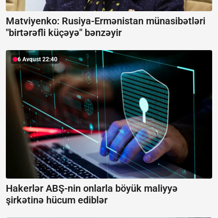
Matviyenko: Rusiya-Ermənistan münasibətləri
"birtərəfli küçəyə" bənzəyir
6 Avqust 22:40
Hakerlər ABŞ-nin onlarla böyük maliyyə
şirkətinə hücum ediblər