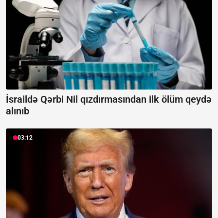
İsraildə Qərbi Nil qızdırmasından ilk ölüm qeydə
alınıb
03:12