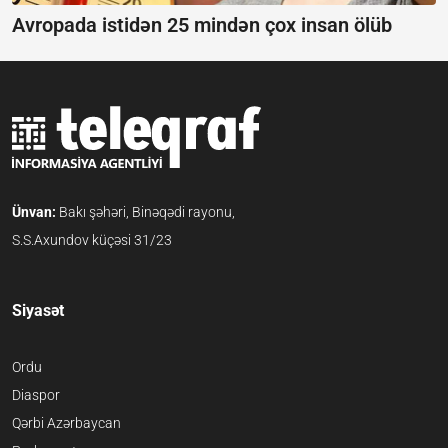
Avropada istidən 25 mindən çox insan ölüb
Ünvan:
Bakı şəhəri, Binəqədi rayonu,
S.S.Axundov küçəsi 31/23
Siyasət
Ordu
Diaspor
Qərbi Azərbaycan