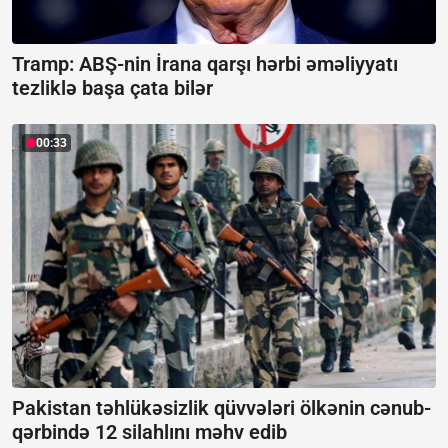
Tramp: ABŞ-nin İrana qarşı hərbi əməliyyatı
tezliklə başa çata bilər
00:33
Pakistan təhlükəsizlik qüvvələri ölkənin cənub-
qərbində 12 silahlını məhv edib