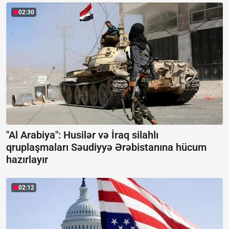
02:30
"Al Arabiya": Husilər və İraq silahlı
qruplaşmaları Səudiyyə Ərəbistanına hücum
hazırlayır
02:12