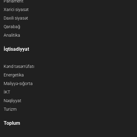
Parlament
Xarici siyasət
Daxili siyasət
Qarabağ
Analitika
İqtisadiyyat
Kənd təsərrüfatı
Energetika
Maliyyə-sığorta
İKT
Nəqliyyat
Turizm
Toplum