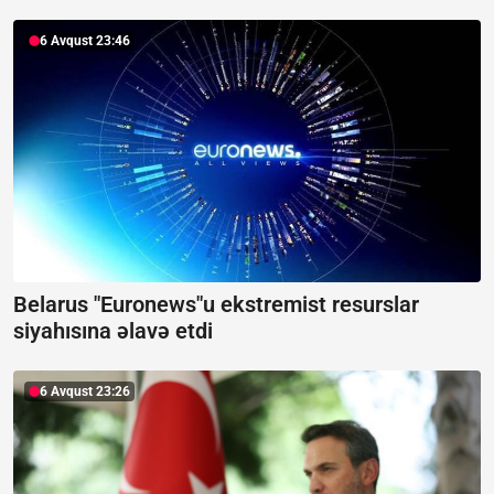
6 Avqust 23:46
Belarus "Euronews"u ekstremist resurslar
siyahısına əlavə etdi
6 Avqust 23:26