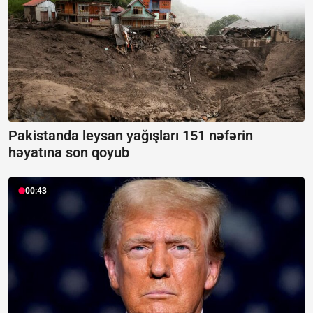
Pakistanda leysan yağışları 151 nəfərin
həyatına son qoyub
00:43