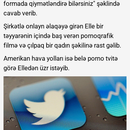
formada qiymətləndirə bilərsiniz" şəklində
cavab verib.
Şirkətlə onlayn əlaqəyə girən Elle bir
təyyarənin içində baş verən pornoqrafik
filmə və çılpaq bir qadın şəkilinə rast gəlib.
Amerikan hava yolları isə belə porno tvitə
görə Elledən üzr istəyib.