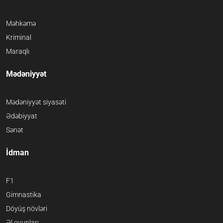
Məhkəmə
Kriminal
Maraqlı
Mədəniyyət
Mədəniyyət siyasəti
Ədəbiyyat
Sənət
İdman
F1
Gimnastika
Döyüş növləri
Əl oyunları