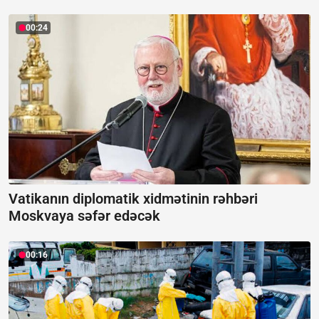
00:24
Vatikanın diplomatik xidmətinin rəhbəri
Moskvaya səfər edəcək
00:16