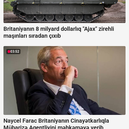
Britaniyanın 8 milyard dollarlıq "Ajax" zirehli
maşınları sıradan çıxıb
03:52
Naycel Farac Britaniyanın Cinayətkarlıqla
Mübarizə Agentliyini məhkəməyə verib