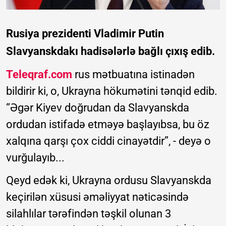
Rusiya prezidenti Vladimir Putin
Slavyanskdakı hadisələrlə bağlı çıxış edib.
Teleqraf.com
rus mətbuatına istinadən
bildirir ki, o, Ukrayna hökumətini tənqid edib.
“Əgər Kiyev doğrudan da Slavyanskda
ordudan istifadə etməyə başlayıbsa, bu öz
xalqına qarşı çox ciddi cinayətdir”, - deyə o
vurğulayıb...
Qeyd edək ki, Ukrayna ordusu Slavyanskda
keçirilən xüsusi əməliyyat nəticəsində
silahlılar tərəfindən təşkil olunan 3