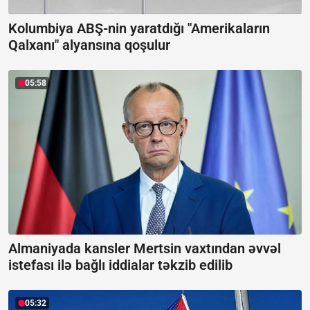
Kolumbiya ABŞ-nin yaratdığı "Amerikaların
Qalxanı" alyansına qoşulur
05:58
Almaniyada kansler Mertsin vaxtından əvvəl
istefası ilə bağlı iddialar təkzib edilib
05:32