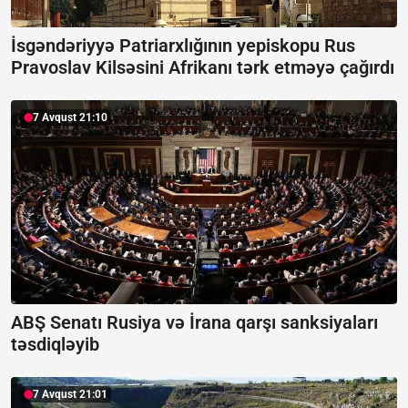
İsgəndəriyyə Patriarxlığının yepiskopu Rus
Pravoslav Kilsəsini Afrikanı tərk etməyə çağırdı
7 Avqust 21:10
ABŞ Senatı Rusiya və İrana qarşı sanksiyaları
təsdiqləyib
7 Avqust 21:01