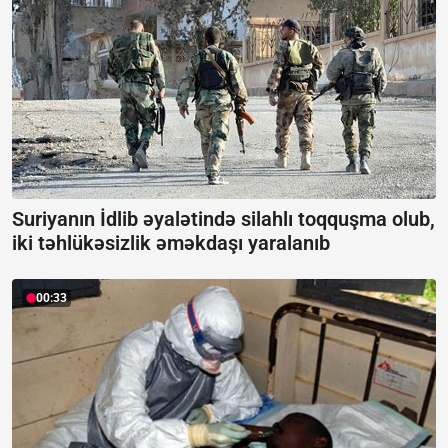
Suriyanın İdlib əyalətində silahlı toqquşma olub,
iki təhlükəsizlik əməkdaşı yaralanıb
00:33