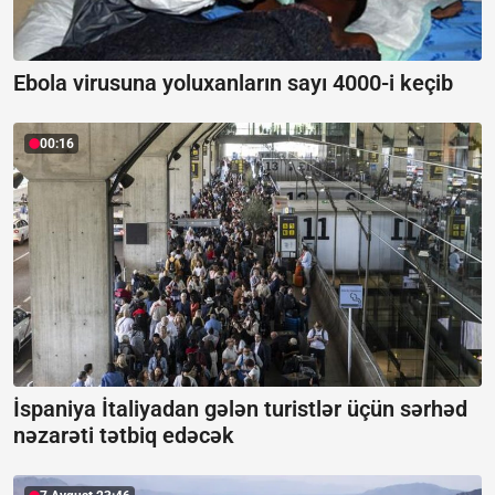
Ebola virusuna yoluxanların sayı 4000-i keçib
00:16
İspaniya İtaliyadan gələn turistlər üçün sərhəd
nəzarəti tətbiq edəcək