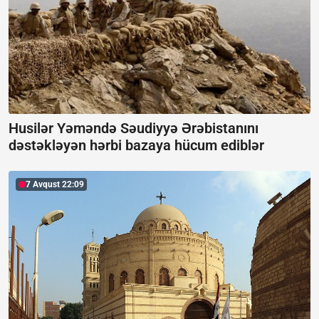
Husilər Yəməndə Səudiyyə Ərəbistanını
dəstəkləyən hərbi bazaya hücum ediblər
7 Avqust 22:09