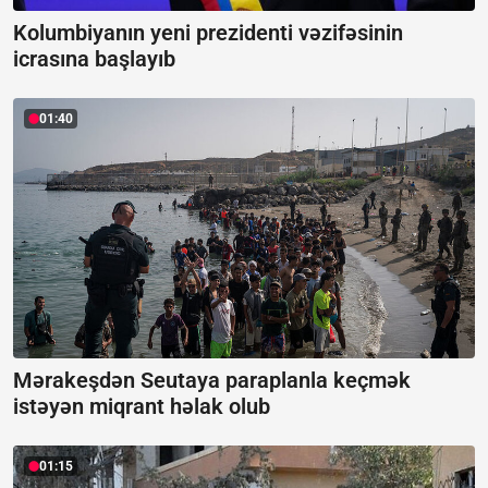
Kolumbiyanın yeni prezidenti vəzifəsinin
icrasına başlayıb
01:40
Mərakeşdən Seutaya paraplanla keçmək
istəyən miqrant həlak olub
01:15