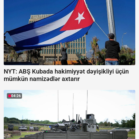
NYT: ABŞ Kubada hakimiyyət dəyişikliyi üçün
mümkün namizədlər axtarır
04:26