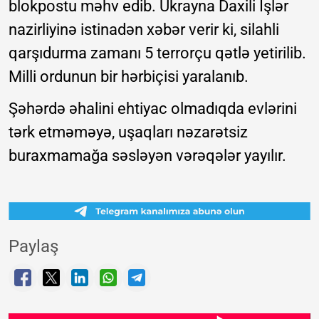
blokpostu məhv edib. Ukrayna Daxili İşlər
nazirliyinə istinadən xəbər verir ki, silahli
qarşıdurma zamanı 5 terrorçu qətlə yetirilib.
Milli ordunun bir hərbiçisi yaralanıb.
Şəhərdə əhalini ehtiyac olmadıqda evlərini
tərk etməməyə, uşaqları nəzarətsiz
buraxmamağa səsləyən vərəqələr yayılır.
Paylaş