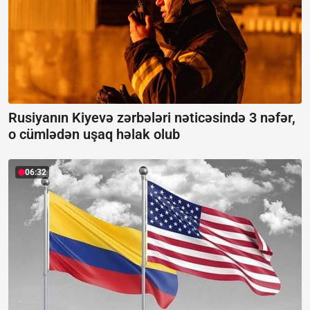
Rusiyanın Kiyevə zərbələri nəticəsində 3 nəfər,
o cümlədən uşaq həlak olub
06:32