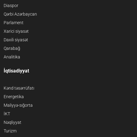
Diaspor
Qərbi Azərbaycan
Parlament
Xarici siyasət
Daxili siyasət
Qarabağ
Analitika
İqtisadiyyat
Kənd təsərrüfatı
Energetika
Maliyyə-sığorta
İKT
Nəqliyyat
Turizm