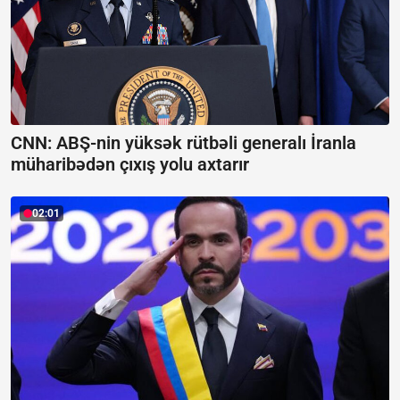
CNN: ABŞ-nin yüksək rütbəli generalı İranla
müharibədən çıxış yolu axtarır
02:01