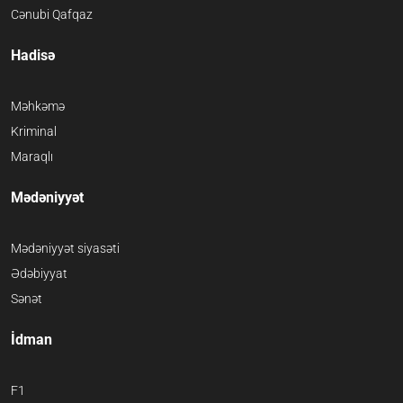
Cənubi Qafqaz
Hadisə
Məhkəmə
Kriminal
Maraqlı
Mədəniyyət
Mədəniyyət siyasəti
Ədəbiyyat
Sənət
İdman
F1