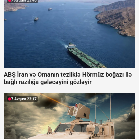
7 Avqust 23:46
ABŞ İran və Omanın tezliklə Hörmüz boğazı ilə
bağlı razılığa gələcəyini gözləyir
7 Avqust 23:17