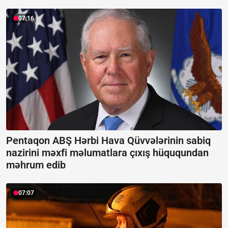
07:16
Pentaqon ABŞ Hərbi Hava Qüvvələrinin sabiq
nazirini məxfi məlumatlara çıxış hüququndan
məhrum edib
07:07