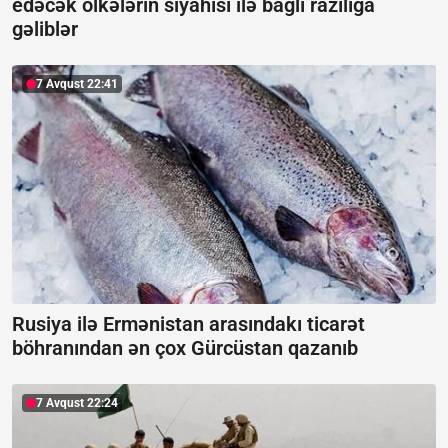
edəcək ölkələrin siyahısı ilə bağlı razılığa
gəliblər
7 Avqust 22:41
Rusiya ilə Ermənistan arasındakı ticarət
böhranından ən çox Gürcüstan qazanıb
7 Avqust 22:24