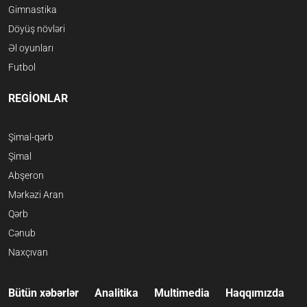
Gimnastika
Döyüş növləri
Əl oyunları
Futbol
REGİONLAR
Şimal-qərb
Şimal
Abşeron
Mərkəzi Aran
Qərb
Cənub
Naxçıvan
Bütün xəbərlər
Analitika
Multimedia
Haqqımızda