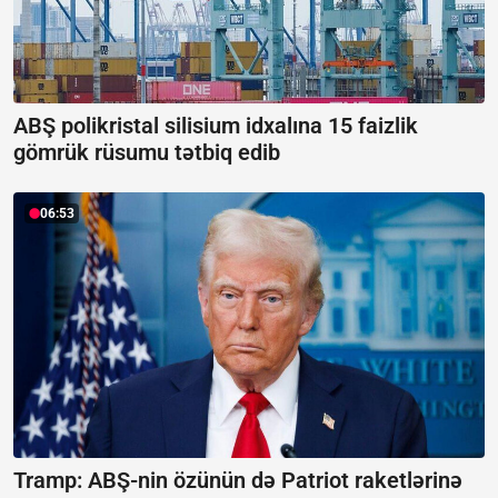
ABŞ polikristal silisium idxalına 15 faizlik
gömrük rüsumu tətbiq edib
06:53
Tramp: ABŞ-nin özünün də Patriot raketlərinə