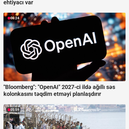
ehtiyacı var
06:24
"Bloomberg": "OpenAI" 2027-ci ildə ağıllı səs
kolonkasını təqdim etməyi planlaşdırır
05:59