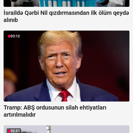
İsraildə Qərbi Nil qızdırmasından ilk ölüm qeydə
alınıb
03:12
Tramp: ABŞ ordusunun silah ehtiyatları
artırılmalıdır
02:51