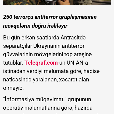
250 terrorçu antiterror qruplaşmasının
mövqelərin doğru irəliləyir
Bu gün erkən saatlarda Antrasitdə
separatçılar Ukraynanın antiterror
qüvvələrinin mövqelərini top atəşinə
tutublar.
Teleqraf.com
-un UNİAN-a
istinadən verdiyi məlumata görə, hadisə
nəticəsində yaralanan, xəsarət alan
olmayıb.
"İnformasiya müqaviməti" qrupunun
operativ məlumatlarına görə, hazırda