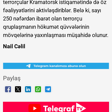
terrorçular Kramatorsk istiqamətində də öz
fəaliyyətlərini aktivləşdiriblər. Belə ki, sayı
250 nəfərdən ibarət olan terrorçu
qruplaşmanın hökumət qüvvələrinin
mövqelərinə yaxınlaşması müşahidə olunur.
Nail Cəlil
Paylaş