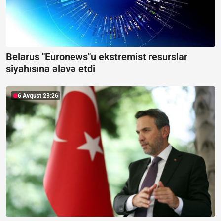
Belarus "Euronews"u ekstremist resurslar
siyahısına əlavə etdi
6 Avqust 23:26