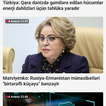
Türkiyə: Qara dənizdə gəmilərə edilən hücumlar
enerji dəhlizləri üçün təhlükə yaradır
6 Avqust 23:09
Matviyenko: Rusiya-Ermənistan münasibətləri
"birtərəfli küçəyə" bənzəyir
6 Avqust 22:40