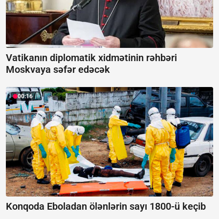
Vatikanın diplomatik xidmətinin rəhbəri
Moskvaya səfər edəcək
00:16
Konqoda Eboladan ölənlərin sayı 1800-ü keçib