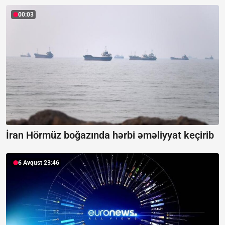
00:03
İran Hörmüz boğazında hərbi əməliyyat keçirib
6 Avqust 23:46