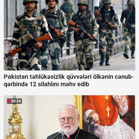
Pakistan təhlükəsizlik qüvvələri ölkənin cənub-
qərbində 12 silahlını məhv edib
00:24