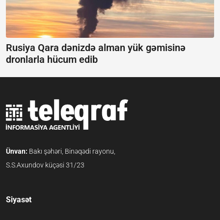
Rusiya Qara dənizdə alman yük gəmisinə
dronlarla hücum edib
Ünvan:
Bakı şəhəri, Binəqədi rayonu,
S.S.Axundov küçəsi 31/23
Siyasət