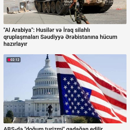
"Al Arabiya": Husilər və İraq silahlı
qruplaşmaları Səudiyyə Ərəbistanına hücum
hazırlayır
02:12
ABŞ-də "doğum turizmi" qadağan edilir