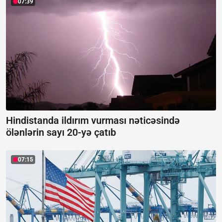
07:39
Hindistanda ildırım vurması nəticəsində
ölənlərin sayı 20-yə çatıb
07:15