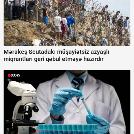
Mərakeş Seutadakı müşayiətsiz azyaşlı
miqrantları geri qəbul etməyə hazırdır
03:45