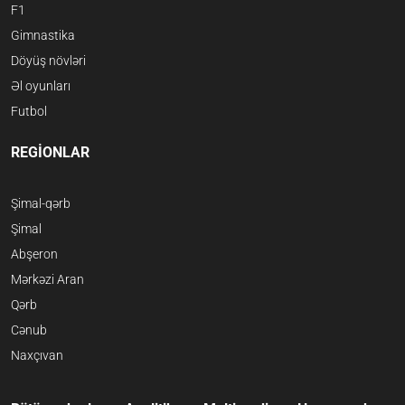
F1
Gimnastika
Döyüş növləri
Əl oyunları
Futbol
REGİONLAR
Şimal-qərb
Şimal
Abşeron
Mərkəzi Aran
Qərb
Cənub
Naxçıvan