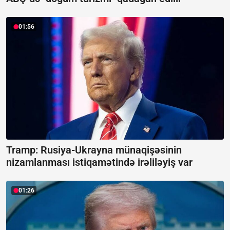
01:56
Tramp: Rusiya-Ukrayna münaqişəsinin
nizamlanması istiqamətində irəliləyiş var
01:26