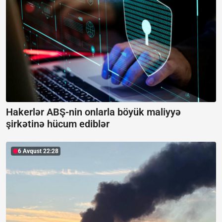
Hakerlər ABŞ-nin onlarla böyük maliyyə
şirkətinə hücum ediblər
6 Avqust 22:28