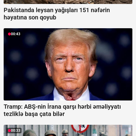
Pakistanda leysan yağışları 151 nəfərin
həyatına son qoyub
00:43
Tramp: ABŞ-nin İrana qarşı hərbi əməliyyatı
tezliklə başa çata bilər
00:33