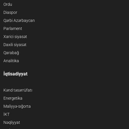
Ordu
Diaspor
Qərbi Azərbaycan
Parlament
Xarici siyasət
Daxili siyasət
Qarabağ
Analitika
İqtisadiyyat
Kənd təsərrüfatı
Energetika
Maliyyə-sığorta
İKT
Nəqliyyat