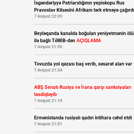
İsgəndəriyyə Patriarxlığının yepiskopu Rus
Pravoslav Kilsəsini Afrikanı tərk etməyə çağırd
7 Avqust 22:09
Beyləqanda kanalda boğulan yeniyetmənin öl
ilə bağlı TƏBİB-dən
AÇIQLAMA
7 Avqust 21:50
Tovuzda yol qəzası baş verib, xəsarət alan var
7 Avqust 21:34
ABŞ Senatı Rusiya və İrana qarşı sanksiyaları
təsdiqləyib
7 Avqust 21:10
Ermənistanda rusiyalı qadın intihara cəhd etdi
7 Avqust 21:01