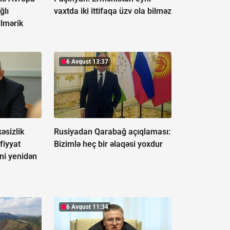
ğlı
vaxtda iki ittifaqa üzv ola bilməz
ilmərik
6 Avqust 13:37
əsizlik
Rusiyadan Qarabağ açıqlaması:
fiyyat
Bizimlə heç bir əlaqəsi yoxdur
ini yenidən
6 Avqust 11:34