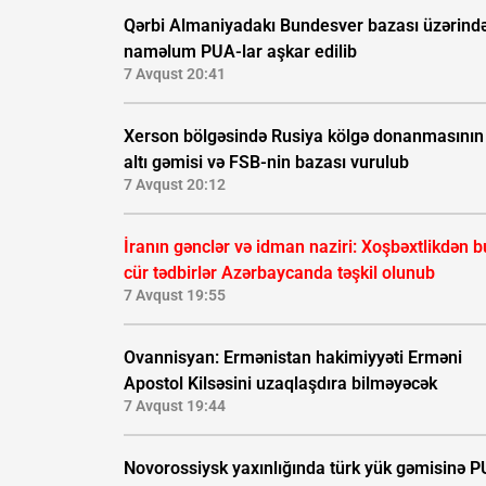
Qərbi Almaniyadakı Bundesver bazası üzərind
naməlum PUA-lar aşkar edilib
7 Avqust 20:41
Xerson bölgəsində Rusiya kölgə donanmasının
altı gəmisi və FSB-nin bazası vurulub
7 Avqust 20:12
İranın gənclər və idman naziri: Xoşbəxtlikdən b
cür tədbirlər Azərbaycanda təşkil olunub
7 Avqust 19:55
Ovannisyan: Ermənistan hakimiyyəti Erməni
Apostol Kilsəsini uzaqlaşdıra bilməyəcək
7 Avqust 19:44
Novorossiysk yaxınlığında türk yük gəmisinə 