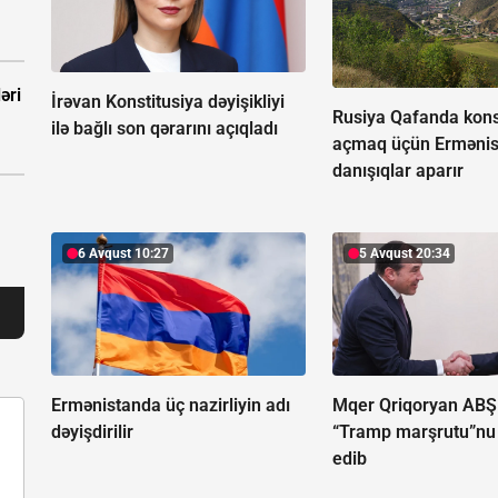
əri
İrəvan Konstitusiya dəyişikliyi
Rusiya Qafanda kons
ilə bağlı son qərarını açıqladı
açmaq üçün Ermənis
danışıqlar aparır
6 Avqust 10:27
5 Avqust 20:34
Ermənistanda üç nazirliyin adı
Mqer Qriqoryan ABŞ 
dəyişdirilir
“Tramp marşrutu”nu
edib