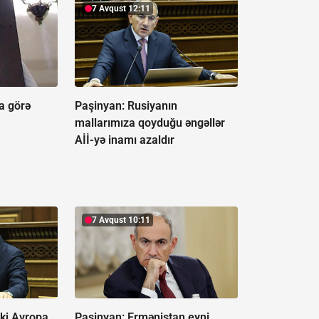
7 Avqust 12:11
a görə
Paşinyan: Rusiyanın
mallarımıza qoyduğu əngəllər
Aİİ-yə inamı azaldır
7 Avqust 10:11
 ki Avropa
Paşinyan: Ermənistan eyni