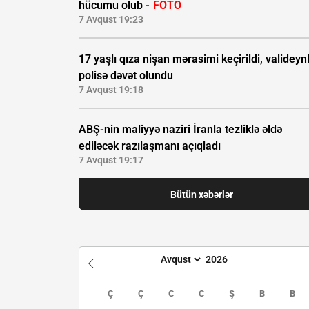
hücumu olub -
FOTO
7 Avqust 19:23
17 yaşlı qıza nişan mərasimi keçirildi, valideynl
polisə dəvət olundu
7 Avqust 19:18
ABŞ-nin maliyyə naziri İranla tezliklə əldə
ediləcək razılaşmanı açıqladı
7 Avqust 19:17
Bütün xəbərlər
Ç
Ç
C
C
Ş
B
B