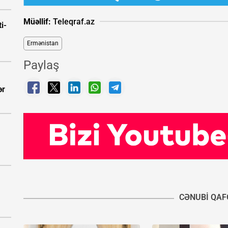
Müəllif:
Teleqraf.az
i-
Ermənistan
Paylaş
ər
CƏNUBI QAF