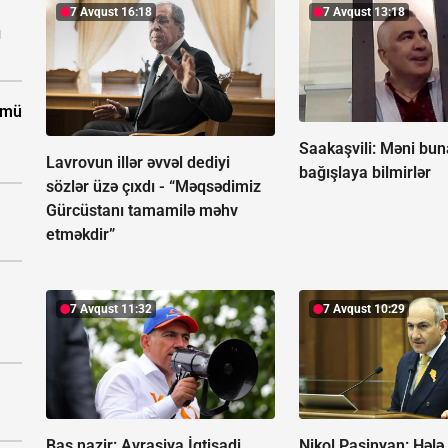
7 Avqust 16:18
7 Avqust 13:18
ı
ümü
Saakaşvili:
Məni bun
Lavrovun illər əvvəl dediyi
bağışlaya bilmirlər
sözlər üzə çıxdı -
“Məqsədimiz
Gürcüstanı tamamilə məhv
etməkdir”
7 Avqust 11:32
7 Avqust 10:29
Baş nazir: Avrasiya İqtisadi
Nikol Paşinyan: Hələ