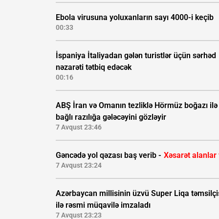
Ebola virusuna yoluxanların sayı 4000-i keçib
00:33
İspaniya İtaliyadan gələn turistlər üçün sərhəd
nəzarəti tətbiq edəcək
00:16
ABŞ İran və Omanın tezliklə Hörmüz boğazı ilə
bağlı razılığa gələcəyini gözləyir
7 Avqust 23:46
Gəncədə yol qəzası baş verib -
Xəsarət alanlar
7 Avqust 23:24
Azərbaycan millisinin üzvü Super Liqa təmsilçi
ilə rəsmi müqavilə imzaladı
7 Avqust 23:23