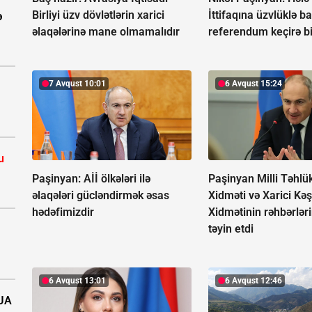
Birliyi üzv dövlətlərin xarici
İttifaqına üzvlüklə ba
ə
əlaqələrinə mane olmamalıdır
referendum keçirə b
7 Avqust 10:01
6 Avqust 15:24
u
Paşinyan: Aİİ ölkələri ilə
Paşinyan Milli Təhlük
əlaqələri gücləndirmək əsas
Xidməti və Xarici Kəş
hədəfimizdir
Xidmətinin rəhbərlər
təyin etdi
6 Avqust 13:01
6 Avqust 12:46
PUA