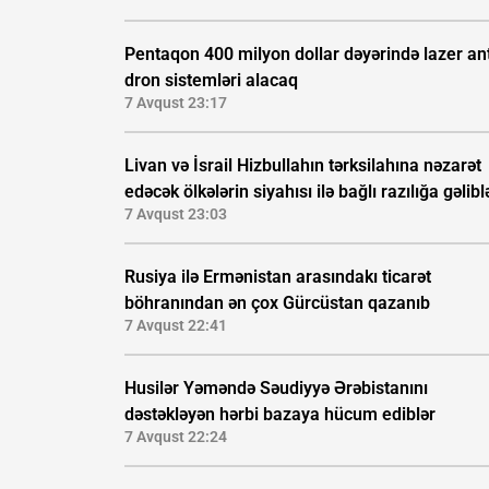
Pentaqon 400 milyon dollar dəyərində lazer ant
dron sistemləri alacaq
7 Avqust 23:17
Livan və İsrail Hizbullahın tərksilahına nəzarət
edəcək ölkələrin siyahısı ilə bağlı razılığa gəlibl
7 Avqust 23:03
Rusiya ilə Ermənistan arasındakı ticarət
böhranından ən çox Gürcüstan qazanıb
7 Avqust 22:41
Husilər Yəməndə Səudiyyə Ərəbistanını
dəstəkləyən hərbi bazaya hücum ediblər
7 Avqust 22:24