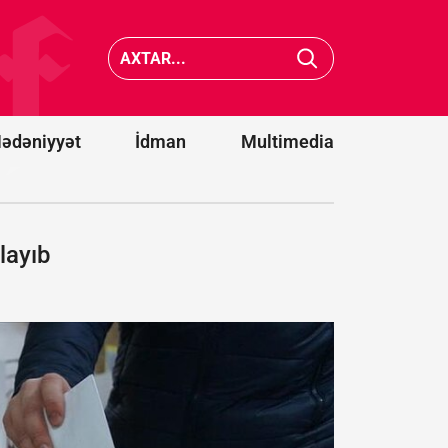
və iki strateji
hədə: Siz
tərəfdaşımız
Türkiyə 
yeni ittifaq
Pakistan
qurdu -
Bakı
da xilas
da dəvət
edə
olunacaqmı?
bilməyə
ədəniyyət
İdman
Multimedia
layıb