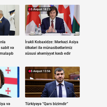
5 Avqust 18:23
nla
İrakli Kobaxidze: Mərkəzi Asiya
sabit və
ölkələri ilə münasibətlərimiz
rmalaşıb
xüsusi əhəmiyyət kəsb edir
5 Avqust 13:56
iya və
Türkiyəyə “Qars bizimdir”