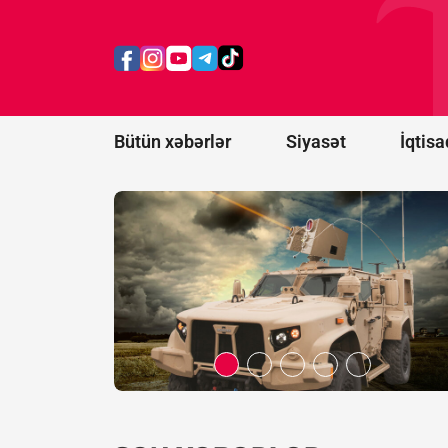
dollar
dəyərində
lazer
anti-dron
sistemləri
alacaq
Bütün xəbərlər
Siyasət
İqtisa