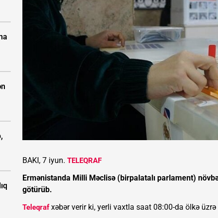
ına
ən
,
BAKI, 7 iyun.
TELEQRAF
Ermənistanda Milli Məclisə (birpalatalı parlament) növbə
ıq
götürüb.
xəbər verir ki, yerli vaxtla saat 08:00-da ölkə üzr
Teleqraf