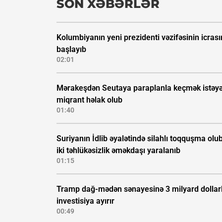
SON XƏBƏRLƏR
Kolumbiyanın yeni prezidenti vəzifəsinin icras
başlayıb
02:01
Mərakeşdən Seutaya paraplanla keçmək istəy
miqrant həlak olub
01:40
Suriyanın İdlib əyalətində silahlı toqquşma olub
iki təhlükəsizlik əməkdaşı yaralanıb
01:15
Tramp dağ-mədən sənayesinə 3 milyard dollarl
investisiya ayırır
00:49