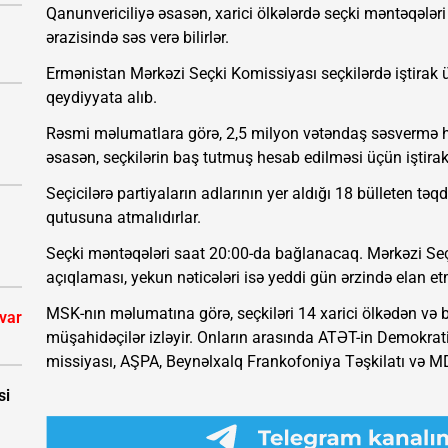
Qanunvericiliyə əsasən, xarici ölkələrdə seçki məntəqələri
ərazisində səs verə bilirlər.
Ermənistan Mərkəzi Seçki Komissiyası seçkilərdə iştirak 
qeydiyyata alıb.
Rəsmi məlumatlara görə, 2,5 milyon vətəndaş səsvermə h
əsasən, seçkilərin baş tutmuş hesab edilməsi üçün iştir
Seçicilərə partiyaların adlarının yer aldığı 18 bülleten təq
qutusuna atmalıdırlar.
Seçki məntəqələri saat 20:00-da bağlanacaq. Mərkəzi Seçki
açıqlaması, yekun nəticələri isə yeddi gün ərzində elan etm
MSK-nın məlumatına görə, seçkiləri 14 xarici ölkədən və bi
 var
müşahidəçilər izləyir. Onların arasında ATƏT-in Demokrat
missiyası, AŞPA, Beynəlxalq Frankofoniya Təşkilatı və M
si