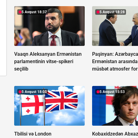
5 Avqust 18:37
5 Avqust 18:28
Vaaqn Aleksanyan Ermənistan
Paşinyan: Azərbayca
parlamentinin vitse-spikeri
Ermənistan arasında 
seçilib
müsbət atmosfer fo
5 Avqust 18:05
5 Avqust 15:53
Tbilisi və London
Kobaxidzedən Abxaz