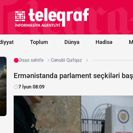
Novorossiysk
yaxınlığında
türk yük
gəmisinə
PUA hücumu
olub -
FOTO
diyyat
Toplum
Dünya
Hadisə
M
Əsas səhifə
Cənubi Qafqaz
Ermənistanda parlament seçkiləri baş
7 İyun 08:09