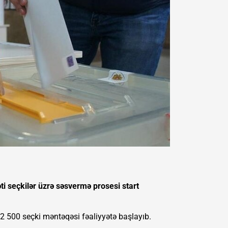
ti seçkilər üzrə səsvermə prosesi start
ə 2 500 seçki məntəqəsi fəaliyyətə başlayıb.