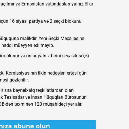
 açılmır və Ermənistan vətəndaşları yalnız ölkə
üçün 16 siyasi partiya və 2 seçki blokunu
üququna malikdir. Yeni Seçki Məcəlləsinə
ak həddi müəyyən edilməyib.
dim olunur və onlar yalnız birini seçərək seçki
 Komissiyasının ilkin nəticələri ertəsi gün
əsi gözlənilir.
r sıra beynəlxalq təşkilatlardan olan
ik Təsisatlar və İnsan Hüquqları Bürosunun
DB-dən təxminən 120 müşahidəçi yer alır.