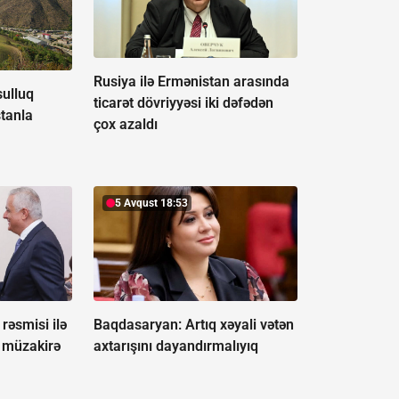
Rusiya ilə Ermənistan arasında
ulluq
ticarət dövriyyəsi iki dəfədən
tanla
çox azaldı
5 Avqust 18:53
rəsmisi ilə
Baqdasaryan:
Artıq xəyali vətən
 müzakirə
axtarışını dayandırmalıyıq