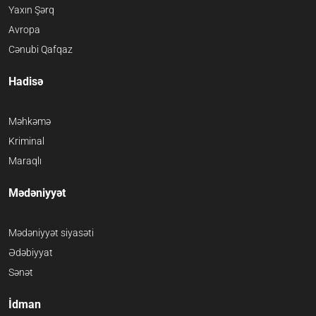
Yaxın Şərq
Avropa
Cənubi Qafqaz
Hadisə
Məhkəmə
Kriminal
Maraqlı
Mədəniyyət
Mədəniyyət siyasəti
Ədəbiyyat
Sənət
İdman