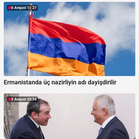
6 Avqust 10:27
Ermənistanda üç nazirliyin adı dəyişdirilir
5 Avqust 20:34