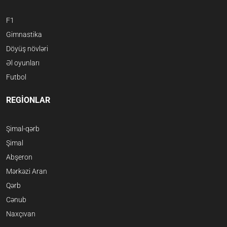
F1
Gimnastika
Döyüş növləri
Əl oyunları
Futbol
REGİONLAR
Şimal-qərb
Şimal
Abşeron
Mərkəzi Aran
Qərb
Cənub
Naxçıvan