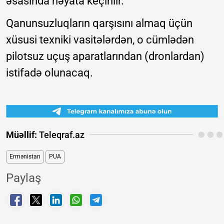
əsasında həyata keçirilir.
Qanunsuzluqların qarşısını almaq üçün
xüsusi texniki vasitələrdən, o cümlədən
pilotsuz uçuş aparatlarından (dronlardan)
istifadə olunacaq.
Müəllif:
Teleqraf.az
Ermənistan
PUA
Paylaş