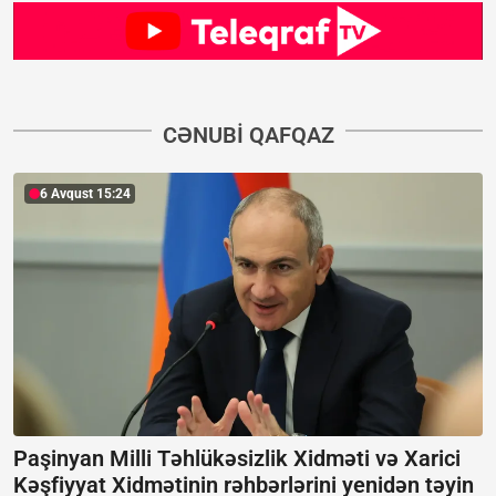
CƏNUBI QAFQAZ
6 Avqust 15:24
Paşinyan Milli Təhlükəsizlik Xidməti və Xarici
Kəşfiyyat Xidmətinin rəhbərlərini yenidən təyin