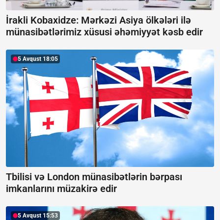
İrakli Kobaxidze: Mərkəzi Asiya ölkələri ilə
münasibətlərimiz xüsusi əhəmiyyət kəsb edir
5 Avqust 18:05
Tbilisi və London münasibətlərin bərpası
imkanlarını müzakirə edir
5 Avqust 15:53