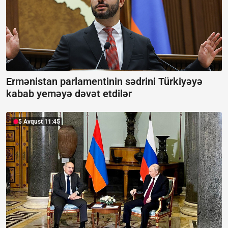
Ermənistan parlamentinin sədrini Türkiyəyə
kabab yeməyə dəvət etdilər
5 Avqust 11:45