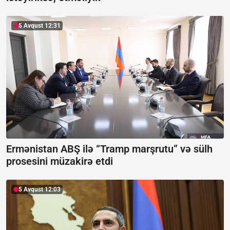
5 Avqust 12:31
Ermənistan ABŞ ilə “Tramp marşrutu” və sülh
prosesini müzakirə etdi
5 Avqust 12:03