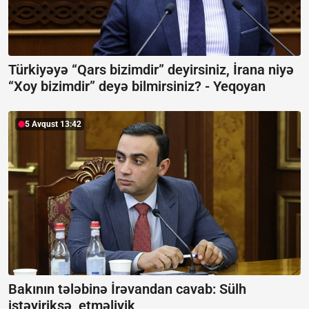
Türkiyəyə “Qars bizimdir” deyirsiniz, İrana niyə
“Xoy bizimdir” deyə bilmirsiniz? -
Yeqoyan
5 Avqust 13:42
Bakının tələbinə İrəvandan cavab:
Sülh
istəyiriksə, etməliyik