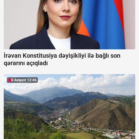
İrəvan Konstitusiya dəyişikliyi ilə bağlı son
qərarını açıqladı
6 Avqust 12:46