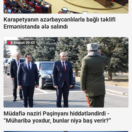
Karapetyanın azərbaycanlılarla bağlı təklifi
Ermənistanda ələ salındı
5 Avqust 09:43
Müdafiə naziri Paşinyanı hiddətləndirdi -
“Müharibə yoxdur, bunlar niyə baş verir?”