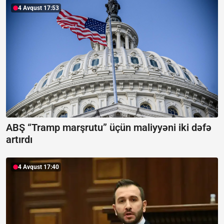
4 Avqust 17:53
ABŞ “Tramp marşrutu” üçün maliyyəni iki dəfə
artırdı
4 Avqust 17:40