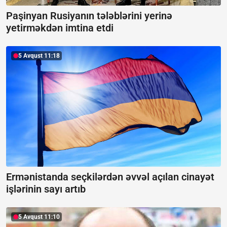
Paşinyan Rusiyanın tələblərini yerinə
yetirməkdən imtina etdi
5 Avqust 11:18
Ermənistanda seçkilərdən əvvəl açılan cinayət
işlərinin sayı artıb
5 Avqust 11:10