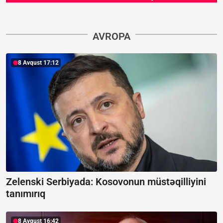
AVROPA
8 Avqust 17:12
Zelenski Serbiyada:
Kosovonun müstəqilliyini
tanımırıq
8 Avqust 16:42