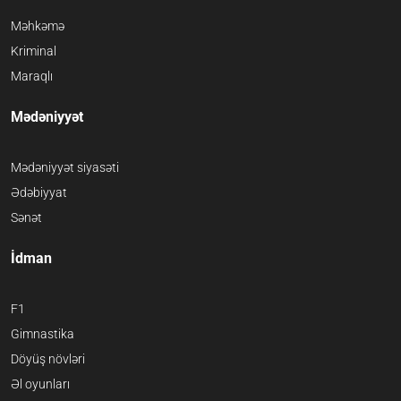
Məhkəmə
Kriminal
Maraqlı
Mədəniyyət
Mədəniyyət siyasəti
Ədəbiyyat
Sənət
İdman
F1
Gimnastika
Döyüş növləri
Əl oyunları