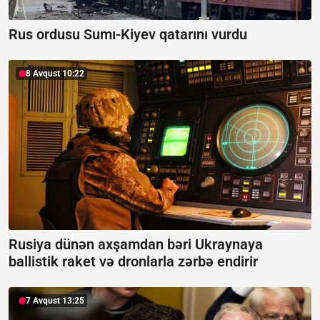
Rus ordusu Sumı-Kiyev qatarını vurdu
8 Avqust 10:22
Rusiya dünən axşamdan bəri Ukraynaya
ballistik raket və dronlarla zərbə endirir
7 Avqust 13:25