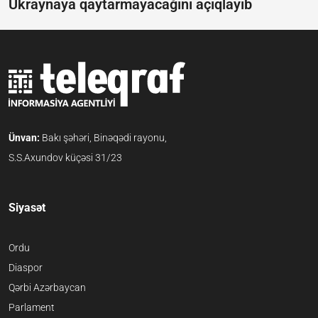
Ukraynaya qaytarmayacağını açıqlayıb
Ünvan:
Bakı şəhəri, Binəqədi rayonu,
S.S.Axundov küçəsi 31/23
Siyasət
Ordu
Diaspor
Qərbi Azərbaycan
Parlament