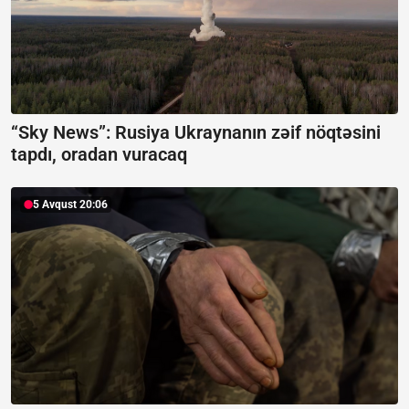
“Sky News”:
Rusiya Ukraynanın zəif nöqtəsini
tapdı, oradan vuracaq
5 Avqust 20:06