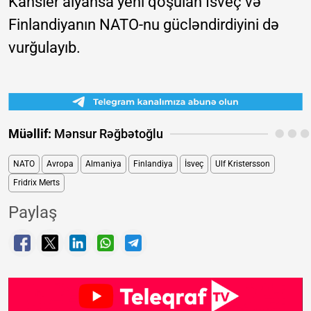
Kansler alyansa yeni qoşulan İsveç və
Finlandiyanın NATO-nu gücləndirdiyini də
vurğulayıb.
Müəllif:
Mənsur Rəğbətoğlu
NATO
Avropa
Almaniya
Finlandiya
İsveç
Ulf Kristersson
Fridrix Merts
Paylaş