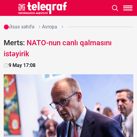
Əsas səhifə
Avropa
Merts:
NATO-nun canlı qalmasını
istəyirik
9 May 17:08