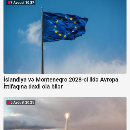
7 Avqust 10:37
İslandiya və Monteneqro 2028-ci ildə Avropa
İttifaqına daxil ola bilər
5 Avqust 20:25