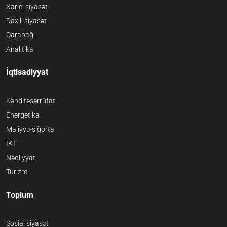
Xarici siyasət
Daxili siyasət
Qarabağ
Analitika
İqtisadiyyat
Kənd təsərrüfatı
Energetika
Maliyyə-sığorta
İKT
Nəqliyyat
Turizm
Toplum
Sosial siyasət