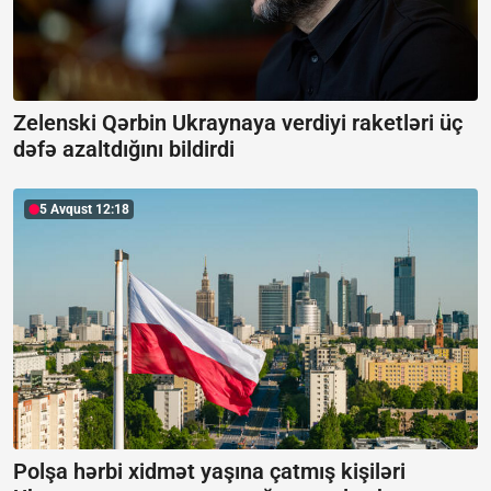
Zelenski Qərbin Ukraynaya verdiyi raketləri üç
dəfə azaltdığını bildirdi
5 Avqust 12:18
Polşa hərbi xidmət yaşına çatmış kişiləri