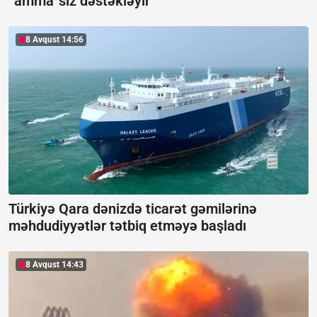
“amma”sız dəstəkləyir
8 Avqust 14:56
Türkiyə Qara dənizdə ticarət gəmilərinə
məhdudiyyətlər tətbiq etməyə başladı
8 Avqust 14:43