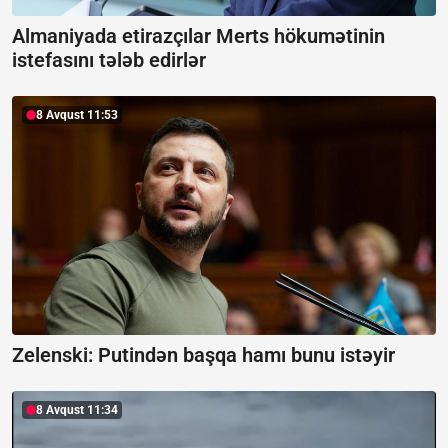
Almaniyada etirazçılar Merts hökumətinin
istefasını tələb edirlər
8 Avqust 11:53
Zelenski:
Putindən başqa hamı bunu istəyir
8 Avqust 11:34