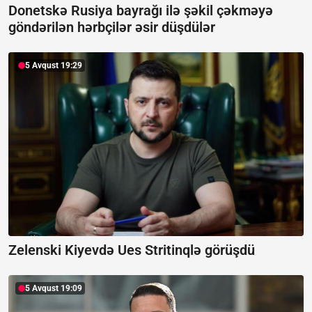
Donetskə Rusiya bayrağı ilə şəkil çəkməyə
göndərilən hərbçilər əsir düşdülər
5 Avqust 19:29
Zelenski Kiyevdə Ues Stritinqlə görüşdü
5 Avqust 19:09