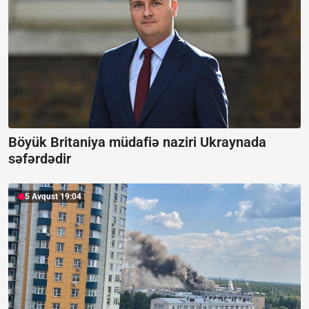
Böyük Britaniya müdafiə naziri Ukraynada
səfərdədir
5 Avqust 19:04