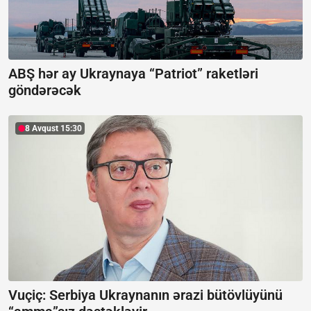
ABŞ hər ay Ukraynaya “Patriot” raketləri
göndərəcək
8 Avqust 15:30
Vuçiç: Serbiya Ukraynanın ərazi bütövlüyünü