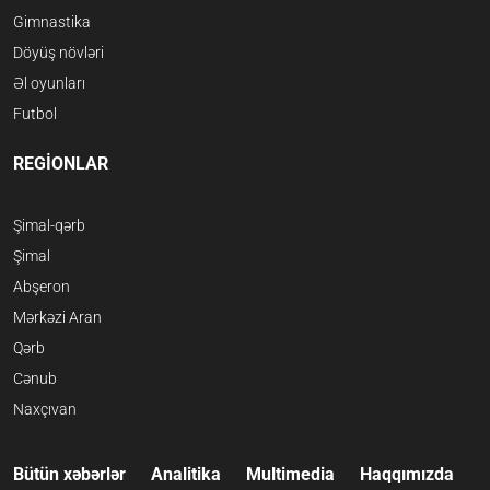
Gimnastika
Döyüş növləri
Əl oyunları
Futbol
REGİONLAR
Şimal-qərb
Şimal
Abşeron
Mərkəzi Aran
Qərb
Cənub
Naxçıvan
Bütün xəbərlər
Analitika
Multimedia
Haqqımızda