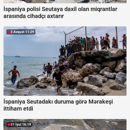
İspaniya polisi Seutaya daxil olan miqrantlar
arasında cihadçı axtarır
3 Avqust 11:29
İspaniya Seutadakı duruma görə Mərakeşi
ittiham etdi
31 İyul 16:19