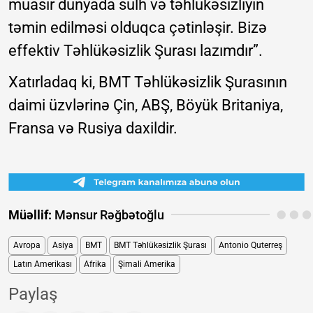
müasir dünyada sülh və təhlükəsizliyin
təmin edilməsi olduqca çətinləşir. Bizə
effektiv Təhlükəsizlik Şurası lazımdır”.
Xatırladaq ki, BMT Təhlükəsizlik Şurasının
daimi üzvlərinə Çin, ABŞ, Böyük Britaniya,
Fransa və Rusiya daxildir.
Müəllif:
Mənsur Rəğbətoğlu
Avropa
Asiya
BMT
BMT Təhlükəsizlik Şurası
Antonio Quterreş
Latın Amerikası
Afrika
Şimali Amerika
Paylaş