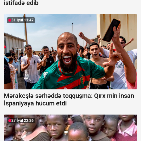
istifadə edib
31 İyul 11:47
Mərakeşlə sərhəddə toqquşma:
Qırx min insan
İspaniyaya hücum etdi
27 İyul 22:26