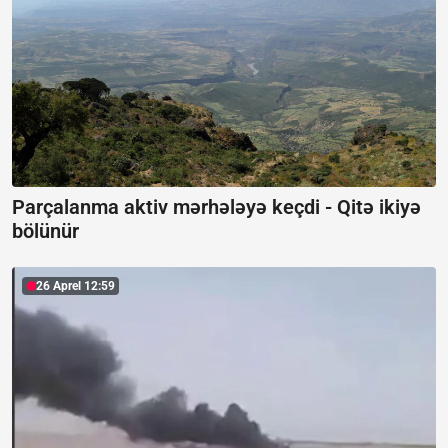
Parçalanma aktiv mərhələyə keçdi -
Qitə ikiyə
bölünür
26 Aprel 12:59