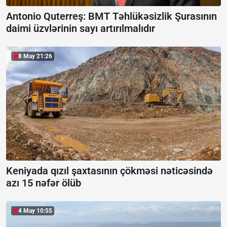
Antonio Quterreş:
BMT Təhlükəsizlik Şurasının
daimi üzvlərinin sayı artırılmalıdır
8 May 21:26
Keniyada qızıl şaxtasının çökməsi nəticəsində
azı 15 nəfər ölüb
4 May 10:55