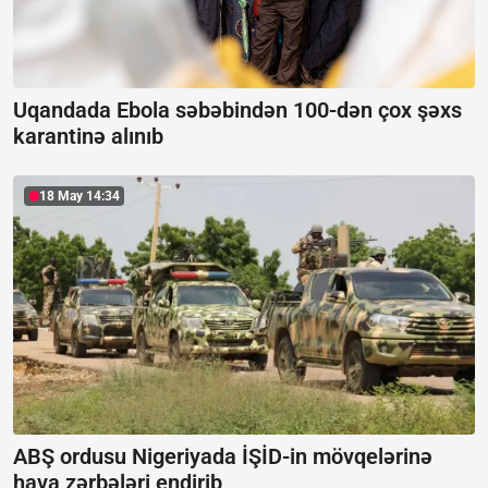
Uqandada Ebola səbəbindən 100-dən çox şəxs
karantinə alınıb
18 May 14:34
ABŞ ordusu Nigeriyada İŞİD-in mövqelərinə
hava zərbələri endirib