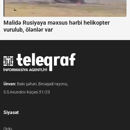
Malidə Rusiyaya məxsus hərbi helikopter
vurulub, ölənlər var
Ünvan:
Bakı şəhəri, Binəqədi rayonu,
S.S.Axundov küçəsi 31/23
Siyasət
Ordu