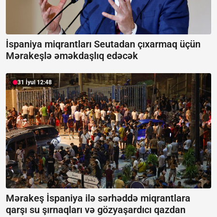
İspaniya miqrantları Seutadan çıxarmaq üçün
Mərakeşlə əməkdaşlıq edəcək
31 İyul 12:48
Mərakeş İspaniya ilə sərhəddə miqrantlara
qarşı su şırnaqları və gözyaşardıcı qazdan