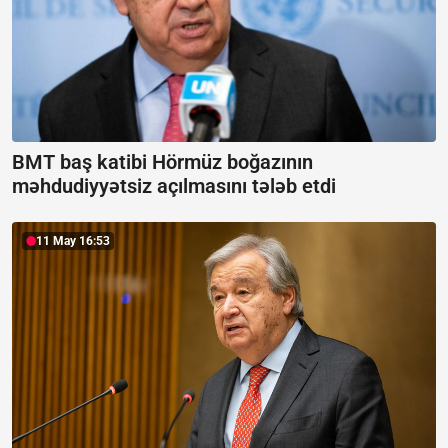
BMT baş katibi Hörmüz boğazının
məhdudiyyətsiz açılmasını tələb etdi
11 May 16:53