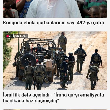
Konqoda ebola qurbanlarının sayı 492-yə çatdı
25 İyun 16:43
İsrail ilk dəfə açıqladı -
“İrana qarşı əməliyyata
bu ölkədə hazırlaşmışdıq”