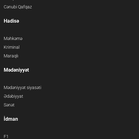
Cənubi Qafqaz
Hadisə
Məhkəmə
Kriminal
Maraqlı
Mədəniyyət
Mədəniyyət siyasəti
Ədəbiyyat
Sənət
İdman
F1