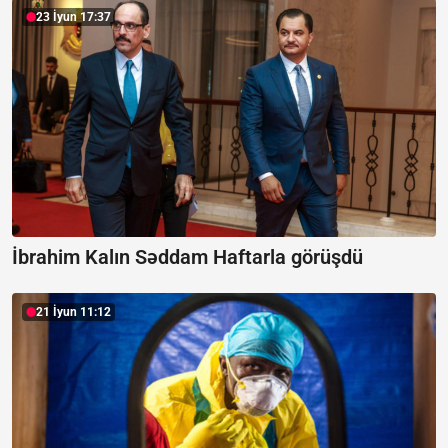
23 İyun 17:37
İbrahim Kalın Səddam Haftarla görüşdü
21 İyun 11:12