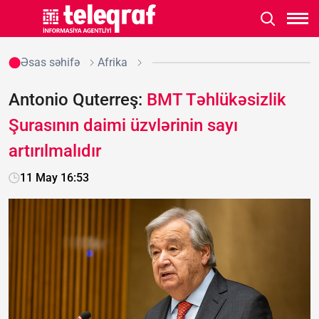
Əsas səhifə
Afrika
Antonio Quterreş:
BMT Təhlükəsizlik
Şurasının daimi üzvlərinin sayı
artırılmalıdır
11 May 16:53