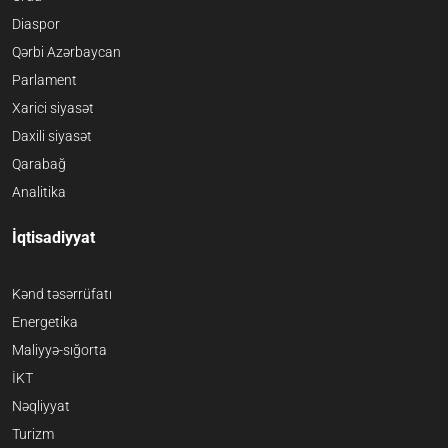
Diaspor
Qərbi Azərbaycan
Parlament
Xarici siyasət
Daxili siyasət
Qarabağ
Analitika
İqtisadiyyat
Kənd təsərrüfatı
Energetika
Maliyyə-sığorta
İKT
Nəqliyyat
Turizm