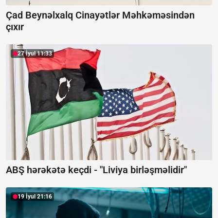
Çad Beynəlxalq Cinayətlər Məhkəməsindən
çıxır
27 İyul 11:33
ABŞ hərəkətə keçdi -
"Liviya birləşməlidir"
19 İyul 21:16