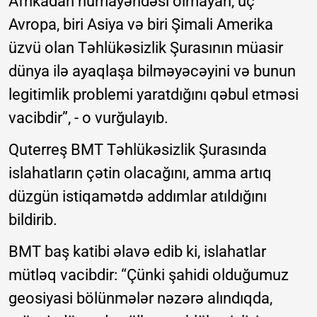
Afrikadan nümayəndəsi olmayan, üç
Avropa, biri Asiya və biri Şimali Amerika
üzvü olan Təhlükəsizlik Şurasının müasir
dünya ilə ayaqlaşa bilməyəcəyini və bunun
legitimlik problemi yaratdığını qəbul etməsi
vacibdir”, - o vurğulayıb.
Quterreş BMT Təhlükəsizlik Şurasında
islahatların çətin olacağını, amma artıq
düzgün istiqamətdə addımlar atıldığını
bildirib.
BMT baş katibi əlavə edib ki, islahatlar
mütləq vacibdir: “Çünki şahidi olduğumuz
geosiyasi bölünmələr nəzərə alındıqda,