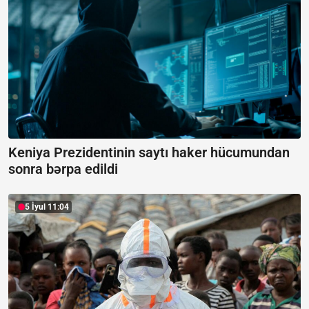
Keniya Prezidentinin saytı haker hücumundan
sonra bərpa edildi
5 İyul 11:04