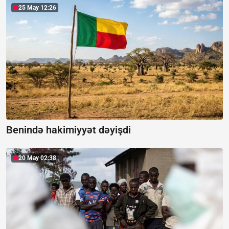
25 May 12:26
Benində hakimiyyət dəyişdi
20 May 02:38