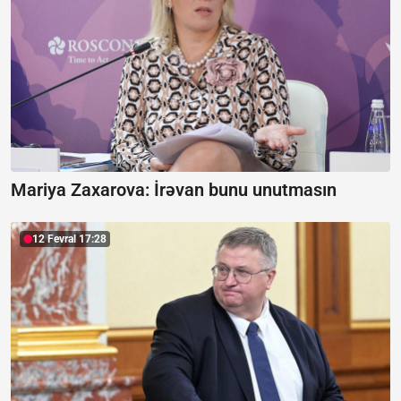
Mariya Zaxarova:
İrəvan bunu unutmasın
12 Fevral 17:28