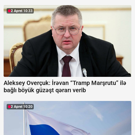
2 Aprel 10:33
Aleksey Overçuk:
İrəvan “Tramp Marşrutu” ilə
bağlı böyük güzəşt qərarı verib
2 Aprel 10:20