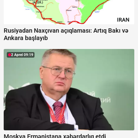
Rusiyadan Naxçıvan açıqlaması:
Artıq Bakı və
Ankara başlayıb
2 Aprel 09:19
Moskva Ermənistana xəbərdarlıq etdi