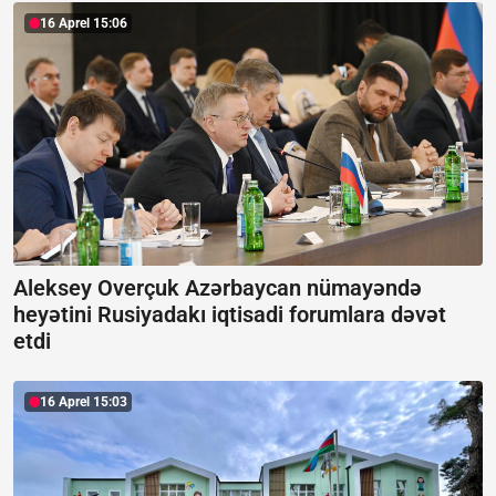
16 Aprel 15:06
Aleksey Overçuk Azərbaycan nümayəndə
heyətini Rusiyadakı iqtisadi forumlara dəvət
etdi
16 Aprel 15:03