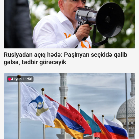
Rusiyadan açıq hədə:
Paşinyan seçkidə qalib
gəlsə, tədbir görəcəyik
4 İyun 11:56