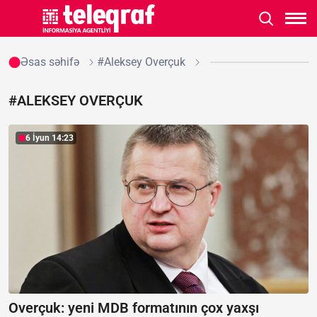
Əsas səhifə
#Aleksey Overçuk
#ALEKSEY OVERÇUK
6 İyun 14:23
Overçuk: yeni MDB formatının çox yaxşı