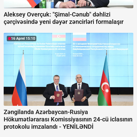
Aleksey Overçuk: "Şimal-Cənub" dəhlizi
çərçivəsində yeni dəyər zəncirləri formalaşır
16 Aprel 15:10
Zəngilanda Azərbaycan-Rusiya
Hökumətlərarası Komissiyasının 24-cü iclasının
protokolu imzalandı -
YENİLƏNDİ