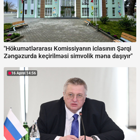
"Hökumətlərarası Komissiyanın iclasının Şərqi
Zəngəzurda keçirilməsi simvolik məna daşıyır"
16 Aprel 14:56