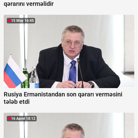
qərarını verməlidir
15 May 16:45
Rusiya Ermənistandan son qərarı verməsini
tələb etdi
16 Aprel 18:12