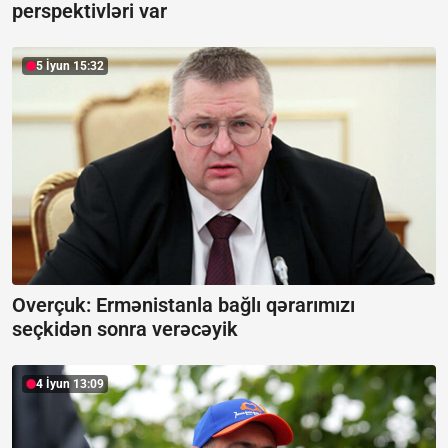
perspektivləri var
5 İyun 15:32
Overçuk:
Ermənistanla bağlı qərarımızı
seçkidən sonra verəcəyik
4 İyun 13:09