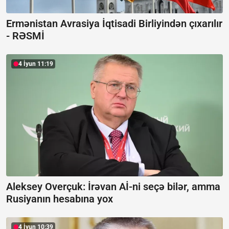
Ermənistan Avrasiya İqtisadi Birliyindən çıxarılır
-
RƏSMİ
4 İyun 11:19
Aleksey Overçuk:
İrəvan Aİ-ni seçə bilər, amma
Rusiyanın hesabına yox
4 İyun 10:39