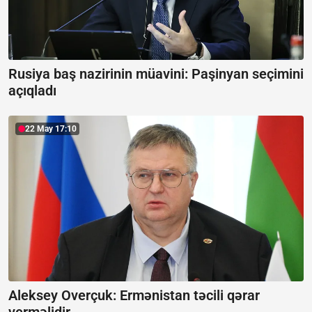
Rusiya baş nazirinin müavini:
Paşinyan seçimini
açıqladı
22 May 17:10
Aleksey Overçuk:
Ermənistan təcili qərar