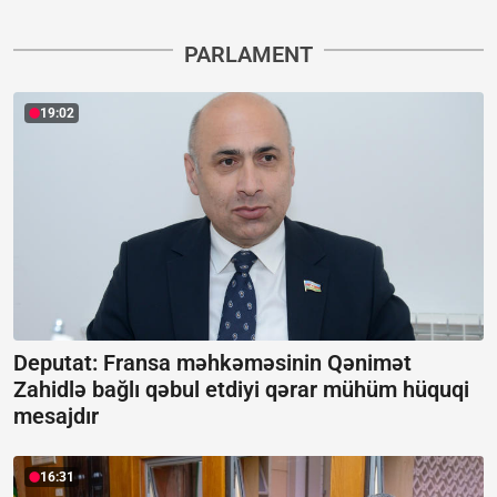
PARLAMENT
19:02
Deputat: Fransa məhkəməsinin Qənimət
Zahidlə bağlı qəbul etdiyi qərar mühüm hüquqi
mesajdır
16:31