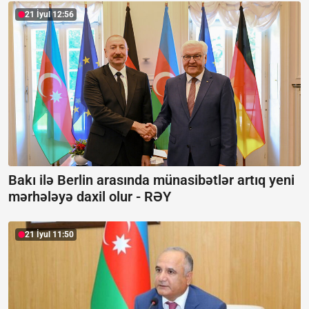
21 İyul 12:56
Bakı ilə Berlin arasında münasibətlər artıq yeni
mərhələyə daxil olur -
RƏY
21 İyul 11:50