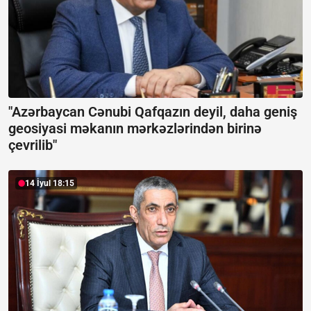
"Azərbaycan Cənubi Qafqazın deyil, daha geniş
geosiyasi məkanın mərkəzlərindən birinə
çevrilib"
14 İyul 18:15