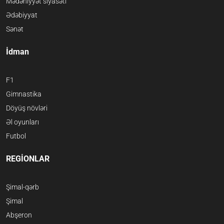
Mədəniyyət siyasəti
Ədəbiyyat
Sənət
İdman
F1
Gimnastika
Döyüş növləri
Əl oyunları
Futbol
REGİONLAR
Şimal-qərb
Şimal
Abşeron