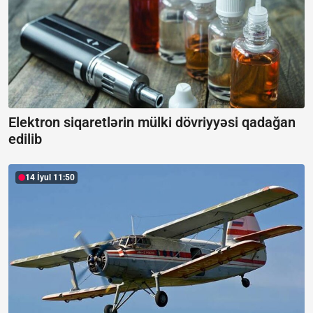
Elektron siqaretlərin mülki dövriyyəsi qadağan
edilib
14 İyul 11:50