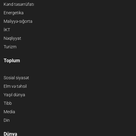
Kənd təsərrüfatı
Energetika
Maliyyə-sığorta
İKT
Nəqliyyat
Turizm
Toplum
Sosial siyasət
Elm və təhsil
Yaşıl dünya
Tibb
Media
Din
Dünya