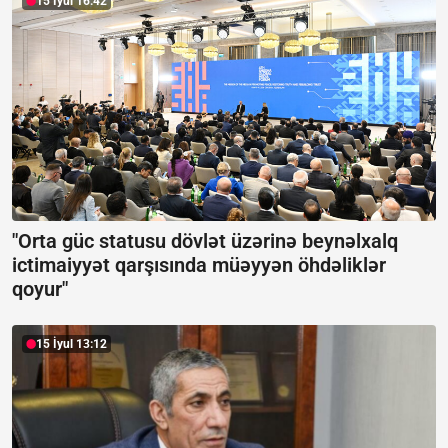
15 İyul 16:42
"Orta güc statusu dövlət üzərinə beynəlxalq
ictimaiyyət qarşısında müəyyən öhdəliklər
qoyur"
15 İyul 13:12