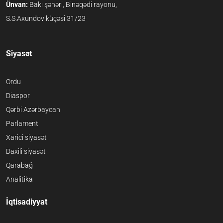
Ünvan:
Bakı şəhəri, Binəqədi rayonu,
S.S.Axundov küçəsi 31/23
Siyasət
Ordu
Diaspor
Qərbi Azərbaycan
Parlament
Xarici siyasət
Daxili siyasət
Qarabağ
Analitika
İqtisadiyyat