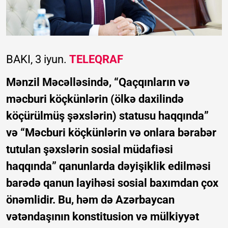
BAKI, 3 iyun.
TELEQRAF
Mənzil Məcəlləsində, “Qaçqınların və
məcburi köçkünlərin (ölkə daxilində
köçürülmüş şəxslərin) statusu haqqında”
və “Məcburi köçkünlərin və onlara bərabər
tutulan şəxslərin sosial müdafiəsi
haqqında” qanunlarda dəyişiklik edilməsi
barədə qanun layihəsi sosial baxımdan çox
önəmlidir. Bu, həm də Azərbaycan
vətəndaşının konstitusion və mülkiyyət