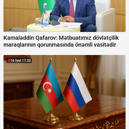
Kamaləddin Qafarov: Mətbuatımız dövlətçilik
maraqlarının qorunmasında önəmli vasitədir
16 İyul 17:32