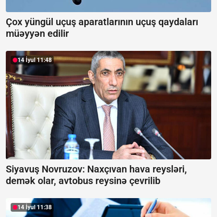
Çox yüngül uçuş aparatlarının uçuş qaydaları
müəyyən edilir
14 İyul 11:48
Siyavuş Novruzov: Naxçıvan hava reysləri,
demək olar, avtobus reysinə çevrilib
14 İyul 11:38