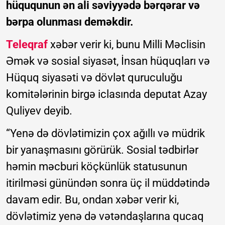
hüququnun ən ali səviyyədə bərqərar və
bərpa olunması deməkdir.
Teleqraf
xəbər verir ki, bunu Milli Məclisin
Əmək və sosial siyasət, İnsan hüquqları və
Hüquq siyasəti və dövlət quruculuğu
komitələrinin birgə iclasında deputat Azay
Quliyev deyib.
“Yenə də dövlətimizin çox ağıllı və müdrik
bir yanaşmasını görürük. Sosial tədbirlər
həmin məcburi köçkünlük statusunun
itirilməsi günündən sonra üç il müddətində
davam edir. Bu, ondan xəbər verir ki,
dövlətimiz yenə də vətəndaşlarına qucaq