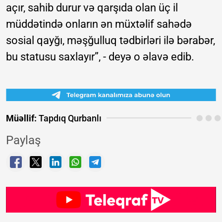
açır, sahib durur və qarşıda olan üç il
müddətində onların ən müxtəlif sahədə
sosial qayğı, məşğulluq tədbirləri ilə bərabər,
bu statusu saxlayır”, - deyə o əlavə edib.
Müəllif:
Tapdıq Qurbanlı
Paylaş