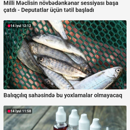
Milli Məclisin növbədənkənar sessiyası başa
çatdı -
Deputatlar üçün tətil başladı
14 İyul 12:12
Balıqçılıq sahəsində bu yoxlamalar olmayacaq
14 İyul 11:58