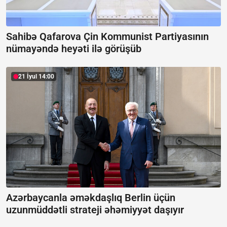
Sahibə Qafarova Çin Kommunist Partiyasının
nümayəndə heyəti ilə görüşüb
21 İyul 14:00
Azərbaycanla əməkdaşlıq Berlin üçün
uzunmüddətli strateji əhəmiyyət daşıyır