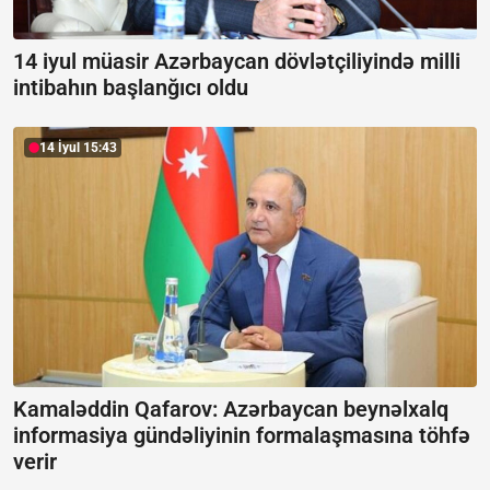
14 iyul müasir Azərbaycan dövlətçiliyində milli
intibahın başlanğıcı oldu
14 İyul 15:43
Kamaləddin Qafarov: Azərbaycan beynəlxalq
informasiya gündəliyinin formalaşmasına töhfə
verir