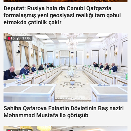
Deputat: Rusiya hələ də Cənubi Qafqazda
formalaşmış yeni geosiyasi reallığı tam qəbul
etməkdə çətinlik çəkir
16 İyul 17:06
Sahibə Qafarova Fələstin Dövlətinin Baş naziri
Məhəmməd Mustafa ilə görüşüb