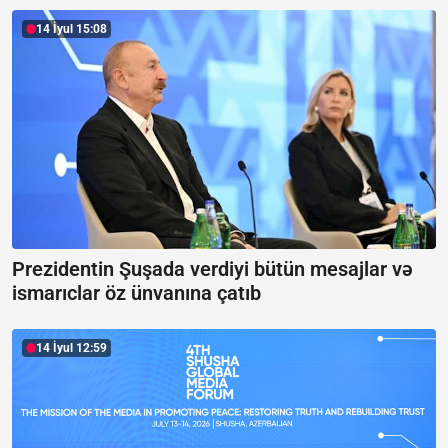
14 İyul 15:08
Prezidentin Şuşada verdiyi bütün mesajlar və
ismarıclar öz ünvanına çatıb
14 İyul 12:59