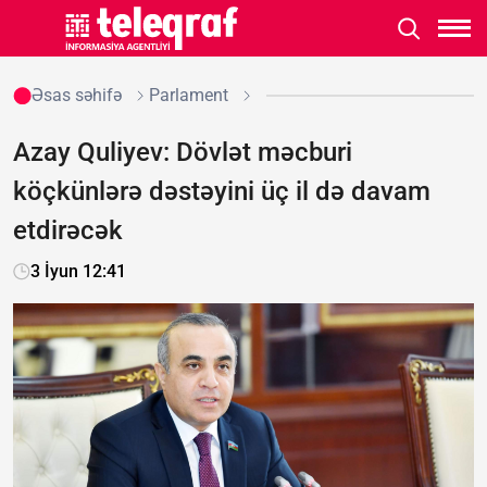
Əsas səhifə
Parlament
Azay Quliyev: Dövlət məcburi
köçkünlərə dəstəyini üç il də davam
etdirəcək
3 İyun 12:41