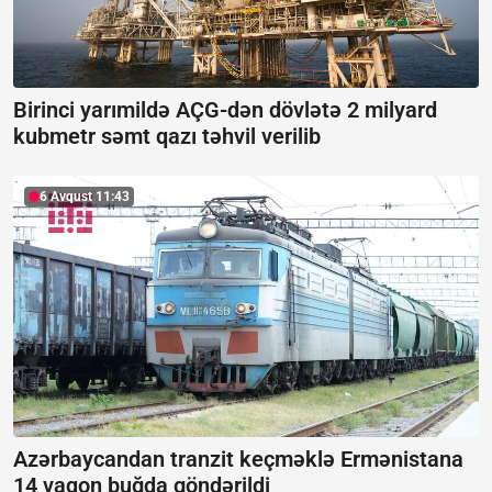
Birinci yarımildə AÇG-dən dövlətə 2 milyard
kubmetr səmt qazı təhvil verilib
6 Avqust 11:43
Azərbaycandan tranzit keçməklə Ermənistana
14 vaqon buğda göndərildi