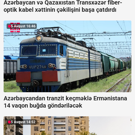
Azərbaycan və Qazaxıstan Transxəzər fiber-
optik kabel xəttinin çəkilişini başa çatdırdı
5 Avqust 16:46
Azərbaycandan tranzit keçməklə Ermənistana
14 vaqon buğda göndəriləcək
5 Avqust 14:52