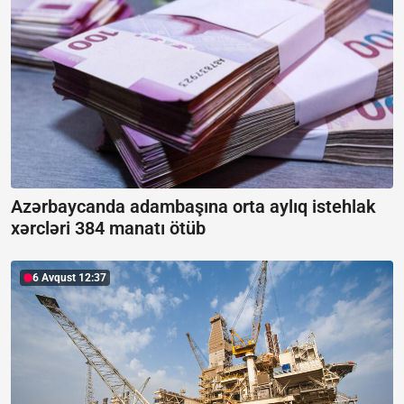
Azərbaycanda adambaşına orta aylıq istehlak
xərcləri 384 manatı ötüb
6 Avqust 12:37