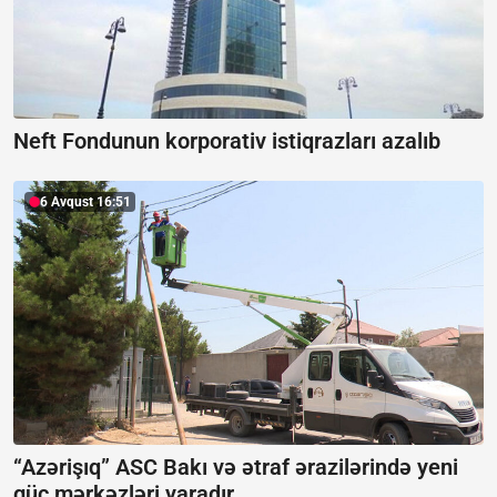
Neft Fondunun korporativ istiqrazları azalıb
6 Avqust 16:51
“Azərişıq” ASC Bakı və ətraf ərazilərində yeni
güc mərkəzləri yaradır