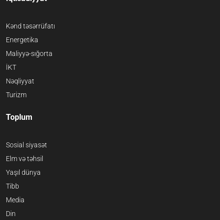
Kənd təsərrüfatı
Energetika
Maliyyə-sığorta
İKT
Nəqliyyat
Turizm
Toplum
Sosial siyasət
Elm və təhsil
Yaşıl dünya
Tibb
Media
Din