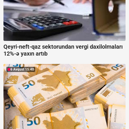
Qeyri-neft-qaz sektorundan vergi daxilolmaları
12%-ə yaxın artıb
6 Avqust 15:40