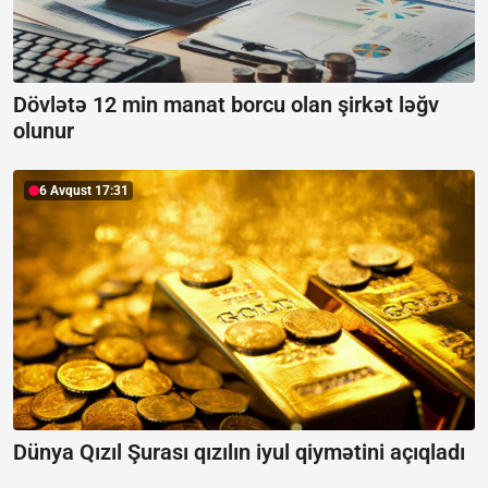
Dövlətə 12 min manat borcu olan şirkət ləğv
olunur
6 Avqust 17:31
Dünya Qızıl Şurası qızılın iyul qiymətini açıqladı