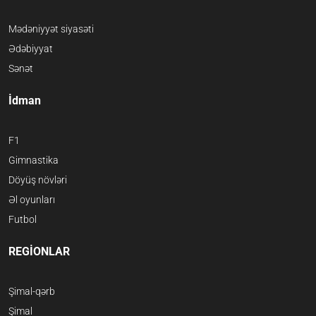
Mədəniyyət siyasəti
Ədəbiyyat
Sənət
İdman
F1
Gimnastika
Döyüş növləri
Əl oyunları
Futbol
REGİONLAR
Şimal-qərb
Şimal