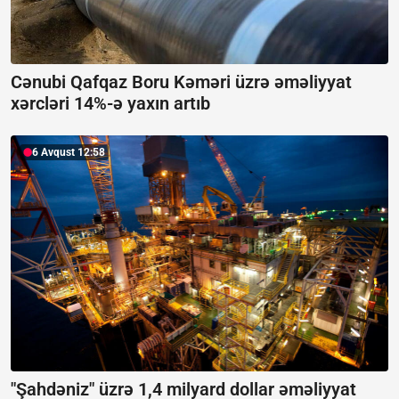
Cənubi Qafqaz Boru Kəməri üzrə əməliyyat
xərcləri 14%-ə yaxın artıb
6 Avqust 12:58
"Şahdəniz" üzrə 1,4 milyard dollar əməliyyat