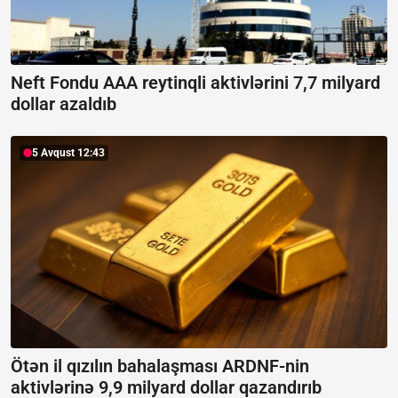
Neft Fondu AAA reytinqli aktivlərini 7,7 milyard
dollar azaldıb
5 Avqust 12:43
Ötən il qızılın bahalaşması ARDNF-nin
aktivlərinə 9,9 milyard dollar qazandırıb