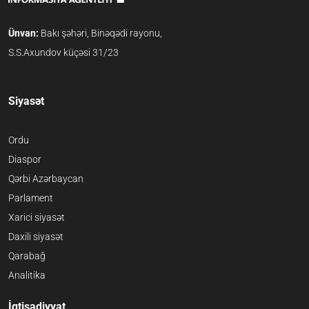
Ünvan:
Bakı şəhəri, Binəqədi rayonu,
S.S.Axundov küçəsi 31/23
Siyasət
Ordu
Diaspor
Qərbi Azərbaycan
Parlament
Xarici siyasət
Daxili siyasət
Qarabağ
Analitika
İqtisadiyyat