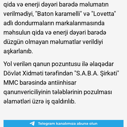
qida və enerji dəyəri barədə məlumatın
verilmədiyi, "Baton karamelli" və "Lovetta"
adlı dondurmaların markalanmasında
məhsulun qida və enerji dəyəri barədə
düzgün olmayan məlumatlar verildiyi
aşkarlanıb.
Yol verilən qanun pozuntusu ilə əlaqədar
Dövlət Xidməti tərəfindən "S.A.B.A. Şirkəti"
MMC barəsində antiinhisar
qanunvericiliyinin tələblərinin pozulması
əlamətləri üzrə iş qaldırılıb.