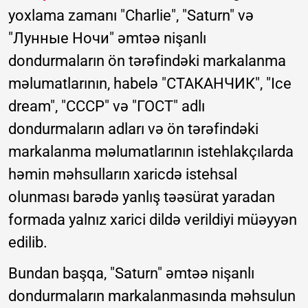
yoxlama zamanı "Charlie", "Saturn" və
"Лунные Ночи" əmtəə nişanlı
dondurmaların ön tərəfindəki markalanma
məlumatlarının, habelə "СТАКАНЧИК", "Ice
dream", "СССР" və "ГОСТ" adlı
dondurmaların adları və ön tərəfindəki
markalanma məlumatlarının istehlakçılarda
həmin məhsulların xaricdə istehsal
olunması barədə yanlış təəsürat yaradan
formada yalnız xarici dildə verildiyi müəyyən
edilib.
Bundan başqa, "Saturn" əmtəə nişanlı
dondurmaların markalanmasında məhsulun