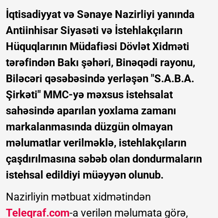
İqtisadiyyat və Sənaye Nazirliyi yanında
Antiinhisar Siyasəti və İstehlakçıların
Hüquqlarının Müdafiəsi Dövlət Xidməti
tərəfindən Bakı şəhəri, Binəqədi rayonu,
Biləcəri qəsəbəsində yerləşən "S.A.B.A.
Şirkəti" MMC-yə məxsus istehsalat
sahəsində aparılan yoxlama zamanı
markalanmasında düzgün olmayan
məlumatlar verilməklə, istehlakçıların
çaşdırılmasına səbəb olan dondurmaların
istehsal edildiyi müəyyən olunub.
Nazirliyin mətbuat xidmətindən
Teleqraf.com
-a verilən məlumata görə,