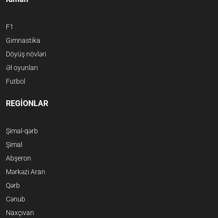
F1
Gimnastika
Döyüş növləri
Əl oyunları
Futbol
REGİONLAR
Şimal-qərb
Şimal
Abşeron
Mərkəzi Aran
Qərb
Cənub
Naxçıvan