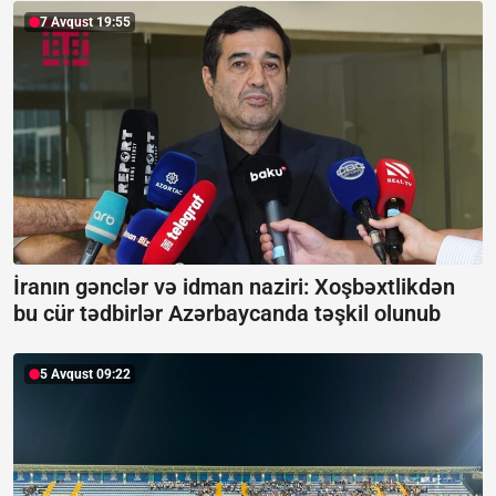
7 Avqust 19:55
İranın gənclər və idman naziri: Xoşbəxtlikdən
bu cür tədbirlər Azərbaycanda təşkil olunub
5 Avqust 09:22