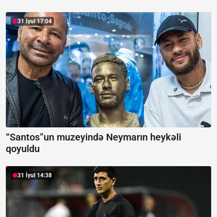
31 İyul 17:04
“Santos”un muzeyində Neymarın heykəli
qoyuldu
31 İyul 14:38