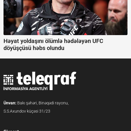
Həyat yoldaşını ölümlə hədələyən UFC
döyüşçüsü həbs olundu
Ünvan:
Bakı şəhəri, Binəqədi rayonu,
S.S.Axundov küçəsi 31/23