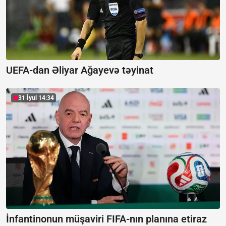
UEFA-dan Əliyar Ağayevə təyinat
31 İyul 14:34
İnfantinonun müşaviri FIFA-nın planına etiraz