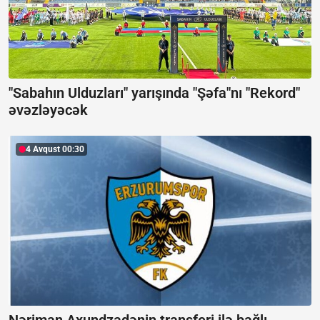
"Sabahın Ulduzları" yarışında "Şəfa"nı "Rekord"
əvəzləyəcək
4 Avqust 00:30