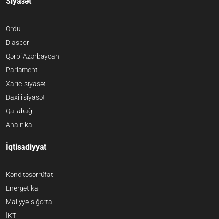
Siyasət
Ordu
Diaspor
Qərbi Azərbaycan
Parlament
Xarici siyasət
Daxili siyasət
Qarabağ
Analitika
İqtisadiyyat
Kənd təsərrüfatı
Energetika
Maliyyə-sığorta
İKT