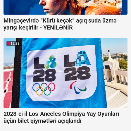
Mingəçevirdə “Kürü keçək” açıq suda üzmə
yarışı keçirilir -
YENİLƏNİR
12:33
2028-ci il Los-Anceles Olimpiya Yay Oyunları
üçün bilet qiymətləri açıqlandı