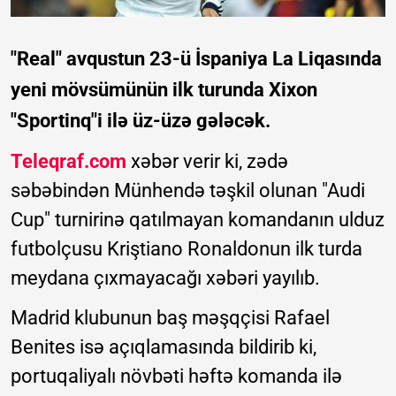
"Real" avqustun 23-ü İspaniya La Liqasında
yeni mövsümünün ilk turunda Xixon
"Sportinq"i ilə üz-üzə gələcək.
Teleqraf.com
xəbər verir ki, zədə
səbəbindən Münhendə təşkil olunan "Audi
Cup" turnirinə qatılmayan komandanın ulduz
futbolçusu Kriştiano Ronaldonun ilk turda
meydana çıxmayacağı xəbəri yayılıb.
Madrid klubunun baş məşqçisi Rafael
Benites isə açıqlamasında bildirib ki,
portuqaliyalı növbəti həftə komanda ilə