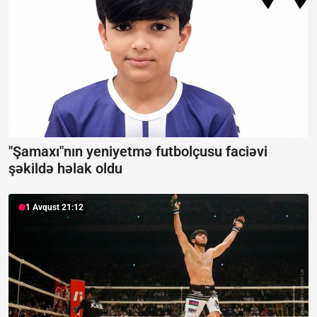
"Şamaxı"nın yeniyetmə futbolçusu faciəvi
şəkildə həlak oldu
1 Avqust 21:12