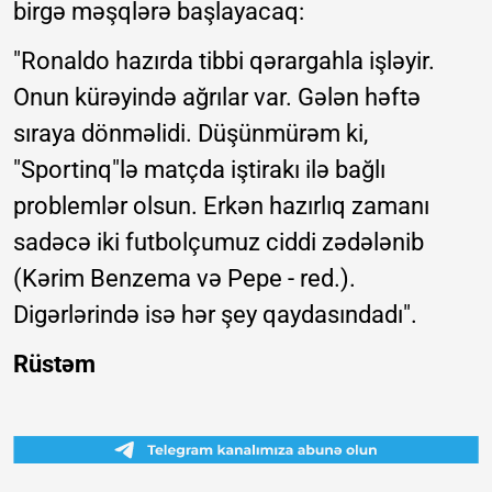
birgə məşqlərə başlayacaq:
"Ronaldo hazırda tibbi qərargahla işləyir.
Onun kürəyində ağrılar var. Gələn həftə
sıraya dönməlidi. Düşünmürəm ki,
"Sportinq"lə matçda iştirakı ilə bağlı
problemlər olsun. Erkən hazırlıq zamanı
sadəcə iki futbolçumuz ciddi zədələnib
(Kərim Benzema və Pepe - red.).
Digərlərində isə hər şey qaydasındadı".
Rüstəm