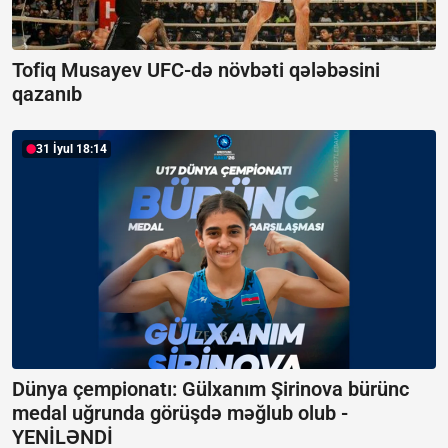
Tofiq Musayev UFC-də növbəti qələbəsini
qazanıb
31 İyul 18:14
Dünya çempionatı: Gülxanım Şirinova bürünc
medal uğrunda görüşdə məğlub olub -
YENİLƏNDİ