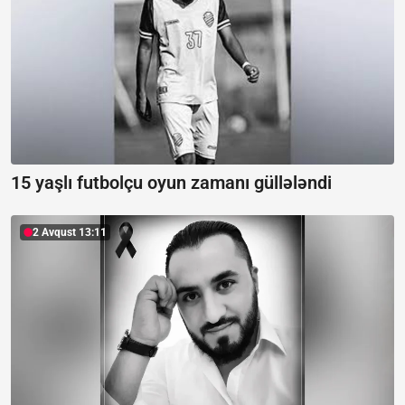
15 yaşlı futbolçu oyun zamanı güllələndi
2 Avqust 13:11