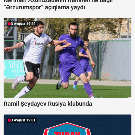
Nəriman Axundzadənin transferi ilə bağlı
“Ərzurumspor” açıqlama yaydı
3 Avqust 19:42
Ramil Şeydayev Rusiya klubunda
3 Avqust 19:01