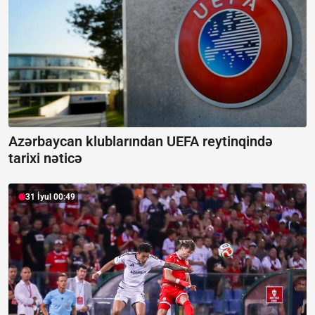
Azərbaycan klublarından UEFA reytinqində
tarixi nəticə
31 İyul 00:49