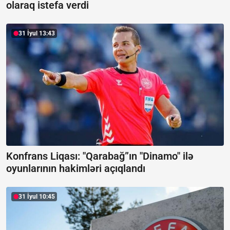
olaraq istefa verdi
31 İyul 13:43
Konfrans Liqası: "Qarabağ”ın "Dinamo" ilə
oyunlarının hakimləri açıqlandı
31 İyul 10:45