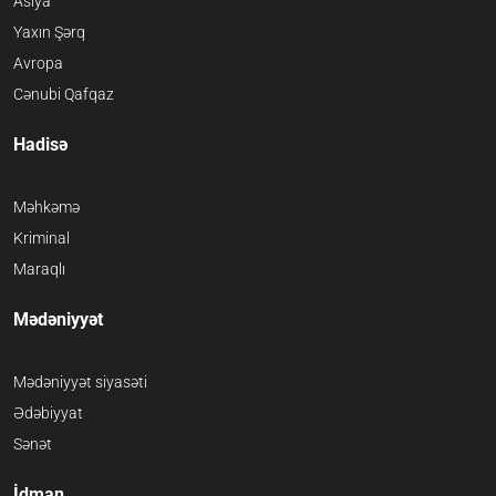
Asiya
Yaxın Şərq
Avropa
Cənubi Qafqaz
Hadisə
Məhkəmə
Kriminal
Maraqlı
Mədəniyyət
Mədəniyyət siyasəti
Ədəbiyyat
Sənət
İdman