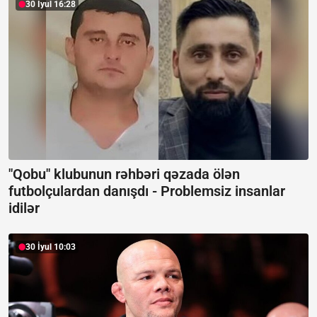
30 İyul 16:28
"Qobu" klubunun rəhbəri qəzada ölən
futbolçulardan danışdı -
Problemsiz insanlar
idilər
30 İyul 10:03