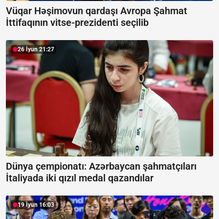
Vüqar Həşimovun qardaşı Avropa Şahmat
İttifaqının vitse-prezidenti seçilib
26 İyun 21:27
Dünya çempionatı: Azərbaycan şahmatçıları
İtaliyada iki qızıl medal qazandılar
19 İyun 16:03