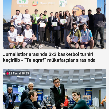
Jurnalistlər arasında 3x3 basketbol turniri
keçirilib -
“Teleqraf” mükafatçılar sırasında
21 Fevral 18:35