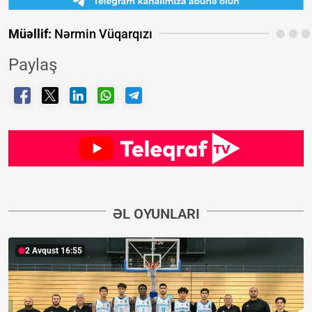
Müəllif:
Nərmin Vüqarqızı
Paylaş
ƏL OYUNLARI
2 Avqust 16:55