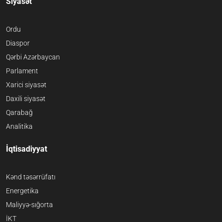
Siyasət
Ordu
Diaspor
Qərbi Azərbaycan
Parlament
Xarici siyasət
Daxili siyasət
Qarabağ
Analitika
İqtisadiyyat
Kənd təsərrüfatı
Energetika
Maliyyə-sığorta
İKT