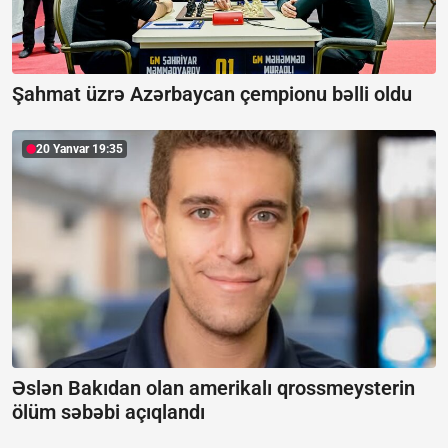
Şahmat üzrə Azərbaycan çempionu bəlli oldu
20 Yanvar 19:35
Əslən Bakıdan olan amerikalı qrossmeysterin
ölüm səbəbi açıqlandı