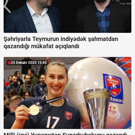
Şəhriyarla Teymurun indiyədək şahmatdan
qazandığı mükafat açıqlandı
25 Dekabr 2025 15:45
Milli üzvü Yunanıstan Superkubokunu qazandı