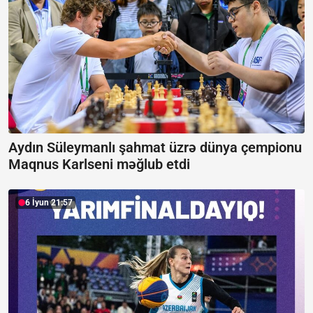
Aydın Süleymanlı şahmat üzrə dünya çempionu
Maqnus Karlseni məğlub etdi
6 İyun 21:57