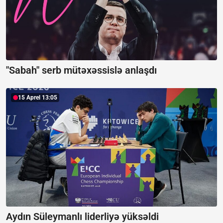
"Sabah" serb mütəxəssislə anlaşdı
15 Aprel 13:05
Aydın Süleymanlı liderliyə yüksəldi