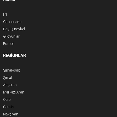
F1
Gimnastika
Döyüş növləri
Əl oyunları
Futbol
REGİONLAR
Şimal-qərb
Şimal
Abşeron
Mərkəzi Aran
Qərb
Cənub
Naxçıvan