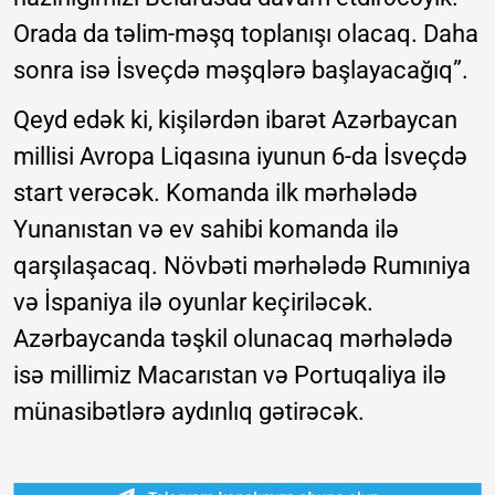
Orada da təlim-məşq toplanışı olacaq. Daha
sonra isə İsveçdə məşqlərə başlayacağıq”.
Qeyd edək ki, kişilərdən ibarət Azərbaycan
millisi Avropa Liqasına iyunun 6-da İsveçdə
start verəcək. Komanda ilk mərhələdə
Yunanıstan və ev sahibi komanda ilə
qarşılaşacaq. Növbəti mərhələdə Rumıniya
və İspaniya ilə oyunlar keçiriləcək.
Azərbaycanda təşkil olunacaq mərhələdə
isə millimiz Macarıstan və Portuqaliya ilə
münasibətlərə aydınlıq gətirəcək.