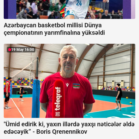
Azərbaycan basketbol millisi Dünya
çempionatının yarımfinalına yüksəldi
19 May 16:00
"Ümid edirik ki, yaxın illərdə yaxşı nəticələr əldə
edəcəyik” -
Boris Qrenennikov