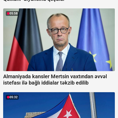
05:58
Almaniyada kansler Mertsin vaxtından əvvəl
istefası ilə bağlı iddialar təkzib edilib
05:32