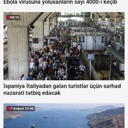
Ebola virusuna yoluxanların sayı 4000-i keçib
00:16
İspaniya İtaliyadan gələn turistlər üçün sərhəd
nəzarəti tətbiq edəcək
7 Avqust 23:46