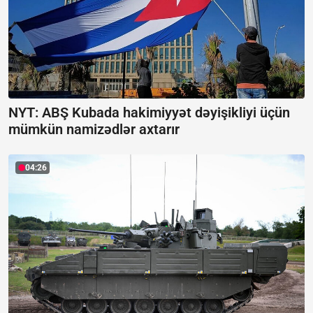
NYT: ABŞ Kubada hakimiyyət dəyişikliyi üçün
mümkün namizədlər axtarır
04:26