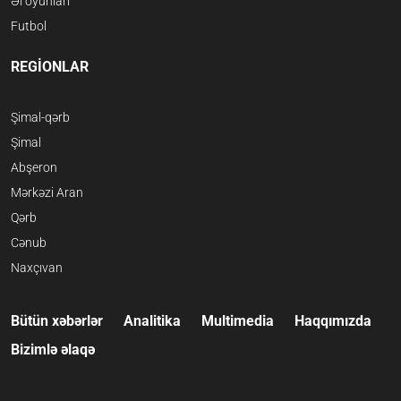
Əl oyunları
Futbol
REGİONLAR
Şimal-qərb
Şimal
Abşeron
Mərkəzi Aran
Qərb
Cənub
Naxçıvan
Bütün xəbərlər
Analitika
Multimedia
Haqqımızda
Bizimlə əlaqə