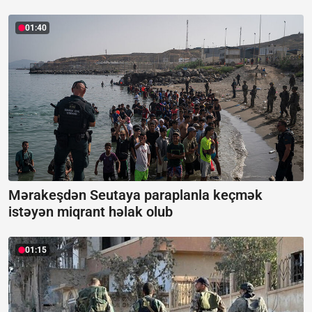
01:40
Mərakeşdən Seutaya paraplanla keçmək
istəyən miqrant həlak olub
01:15