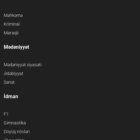
Məhkəmə
Kriminal
Maraqlı
Mədəniyyət
Mədəniyyət siyasəti
Ədəbiyyat
Sənət
İdman
F1
Gimnastika
Döyüş növləri