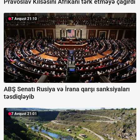
Pravoslav Kilsəsini Afrikanı tərk etməyə çağırdı
7 Avqust 21:10
ABŞ Senatı Rusiya və İrana qarşı sanksiyaları
təsdiqləyib
7 Avqust 21:01