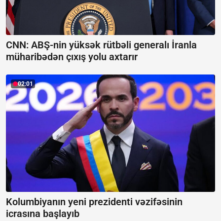
CNN: ABŞ-nin yüksək rütbəli generalı İranla
müharibədən çıxış yolu axtarır
02:01
Kolumbiyanın yeni prezidenti vəzifəsinin
icrasına başlayıb