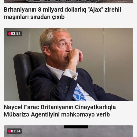
Britaniyanın 8 milyard dollarlıq "Ajax" zirehli
maşınları sıradan çıxıb
03:52
Naycel Farac Britaniyanın Cinayətkarlıqla
Mübarizə Agentliyini məhkəməyə verib
03:34