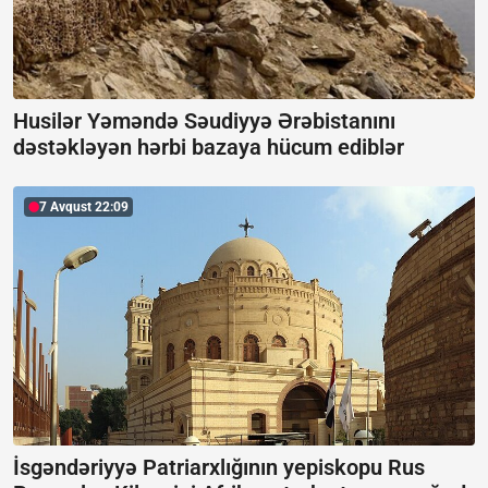
Husilər Yəməndə Səudiyyə Ərəbistanını
dəstəkləyən hərbi bazaya hücum ediblər
7 Avqust 22:09
İsgəndəriyyə Patriarxlığının yepiskopu Rus