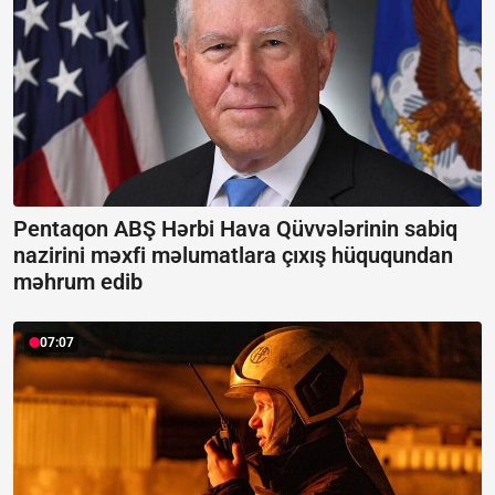
Pentaqon ABŞ Hərbi Hava Qüvvələrinin sabiq
nazirini məxfi məlumatlara çıxış hüququndan
məhrum edib
07:07