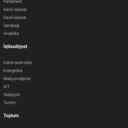
Parlament
Xarici siyasət
Daxili siyasət
Qarabağ
Analitika
İqtisadiyyat
Kənd təsərrüfatı
Energetika
Maliyyə-sığorta
İKT
Nəqliyyat
Turizm
Toplum