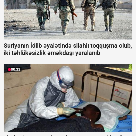
Suriyanın İdlib əyalətində silahlı toqquşma olub,
iki təhlükəsizlik əməkdaşı yaralanıb
00:33