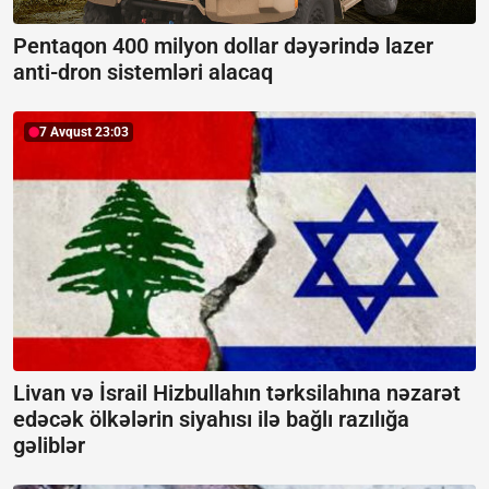
Pentaqon 400 milyon dollar dəyərində lazer
anti-dron sistemləri alacaq
7 Avqust 23:03
Livan və İsrail Hizbullahın tərksilahına nəzarət
edəcək ölkələrin siyahısı ilə bağlı razılığa
gəliblər