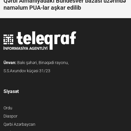
Qərbi Almaniyadakı Bundesver bazası üzərində
naməlum PUA-lar aşkar edilib
Ünvan:
Bakı şəhəri, Binəqədi rayonu,
S.S.Axundov küçəsi 31/23
Siyasət
Ordu
Diaspor
Qərbi Azərbaycan