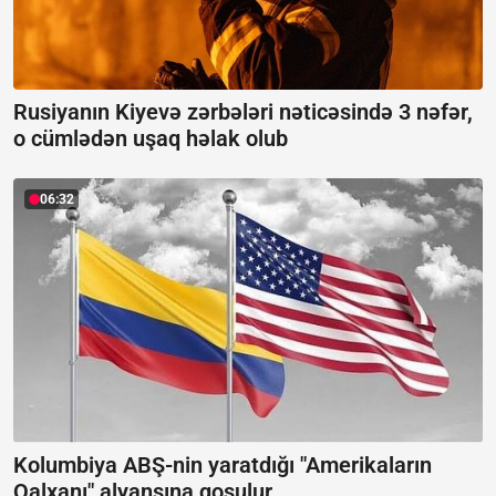
Rusiyanın Kiyevə zərbələri nəticəsində 3 nəfər,
o cümlədən uşaq həlak olub
06:32
Kolumbiya ABŞ-nin yaratdığı "Amerikaların
Qalxanı" alyansına qoşulur