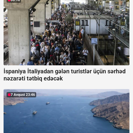
00:16
İspaniya İtaliyadan gələn turistlər üçün sərhəd
nəzarəti tətbiq edəcək
7 Avqust 23:46