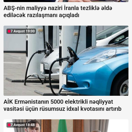
ABŞ-nin maliyyə naziri İranla tezliklə əldə
ediləcək razılaşmanı açıqladı
7 Avqust 19:00
AİK Ermənistanın 5000 elektrikli nəqliyyat
vasitəsi üçün rüsumsuz idxal kvotasını artırıb
7 Avqust 18:48