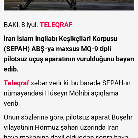
BAKI, 8 iyul.
TELEQRAF
İran İslam İnqilabı Keşikçiləri Korpusu
(SEPAH) ABŞ-yə məxsus MQ-9 tipli
pilotsuz uçuş aparatının vurulduğunu bəyan
edib.
Teleqraf
xəbər verir ki, bu barədə SEPAH-ın
nümayəndəsi Hüseyn Möhibi açıqlama
verib.
Onun sözlərinə görə, pilotsuz aparat Buşehr
vilayətinin Hörmüz şəhəri üzərində İran
hava məkanına daxil olduqdan sonra hava