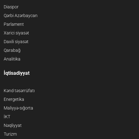
Diaspor
Qərbi Azərbaycan
Parlament
Xarici siyasət
Daxili siyasət
Qarabağ
Analitika
İqtisadiyyat
Kənd təsərrüfatı
Energetika
Maliyyə-sığorta
İKT
Nəqliyyat
Turizm