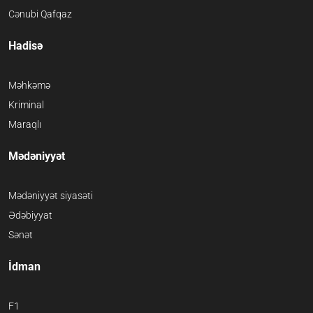
Cənubi Qafqaz
Hadisə
Məhkəmə
Kriminal
Maraqlı
Mədəniyyət
Mədəniyyət siyasəti
Ədəbiyyat
Sənət
İdman
F1