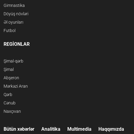
Gimnastika
Döyüş növləri
Əl oyunları
Futbol
REGİONLAR
Şimal-qərb
Şimal
Abşeron
Mərkəzi Aran
Qərb
Cənub
Naxçıvan
Bütün xəbərlər
Analitika
Multimedia
Haqqımızda