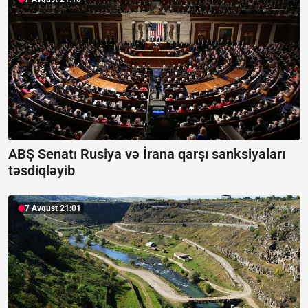
ABŞ Senatı Rusiya və İrana qarşı sanksiyaları
təsdiqləyib
7 Avqust 21:01