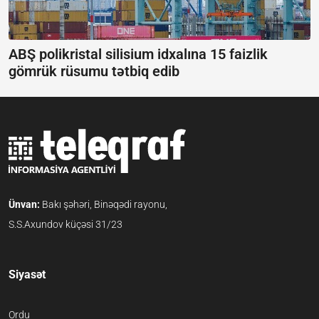
ABŞ polikristal silisium idxalına 15 faizlik
gömrük rüsumu tətbiq edib
Ünvan:
Bakı şəhəri, Binəqədi rayonu,
S.S.Axundov küçəsi 31/23
Siyasət
Ordu