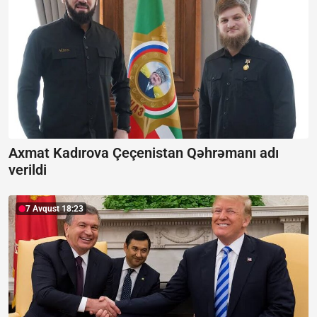
Axmat Kadırova Çeçenistan Qəhrəmanı adı
verildi
7 Avqust 18:23