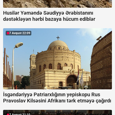
Husilər Yəməndə Səudiyyə Ərəbistanını
dəstəkləyən hərbi bazaya hücum ediblər
7 Avqust 22:09
İsgəndəriyyə Patriarxlığının yepiskopu Rus
Pravoslav Kilsəsini Afrikanı tərk etməyə çağırdı
7 Avqust 21:10