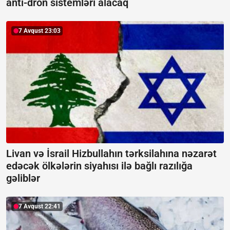
anti-dron sistemləri alacaq
7 Avqust 23:03
Livan və İsrail Hizbullahın tərksilahına nəzarət
edəcək ölkələrin siyahısı ilə bağlı razılığa
gəliblər
7 Avqust 22:41