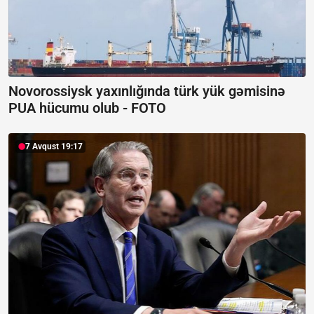
Novorossiysk yaxınlığında türk yük gəmisinə
PUA hücumu olub -
FOTO
7 Avqust 19:17