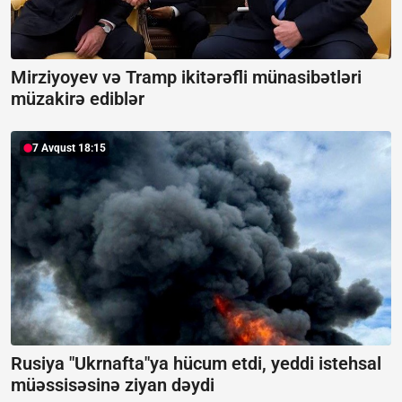
Mirziyoyev və Tramp ikitərəfli münasibətləri
müzakirə ediblər
7 Avqust 18:15
Rusiya "Ukrnafta"ya hücum etdi, yeddi istehsal
müəssisəsinə ziyan dəydi