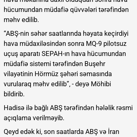
hücumundan müdafiə qüvvələri tərəfindən
məhv edilib.
“ABŞ-nin səhər saatlarında həyata keçirdiyi
hava müdaxiləsindən sonra MQ-9 pilotsuz
uçuş aparatı SEPAH-ın hava hücumundan
müdafiə sistemi tərəfindən Buşehr
vilayətinin Hörmüz şəhəri səmasında
vurularaq məhv edilib”, - deyə Möhibi
bildirib.
Hadisə ilə bağlı ABŞ tərəfindən hələlik rəsmi
açıqlama verilməyib.
Qeyd edək ki, son saatlarda ABŞ və İran