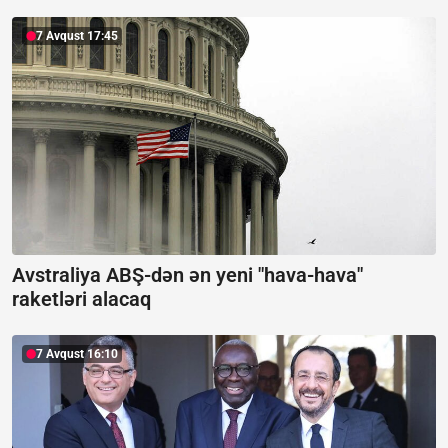
7 Avqust 17:45
Avstraliya ABŞ-dən ən yeni "hava-hava"
raketləri alacaq
7 Avqust 16:10