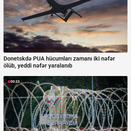
Donetskdə PUA hücumları zamanı iki nəfər
ölüb, yeddi nəfər yaralanıb
00:33