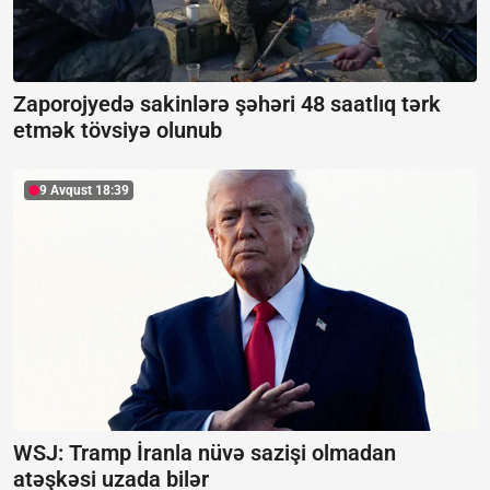
Zaporojyedə sakinlərə şəhəri 48 saatlıq tərk
etmək tövsiyə olunub
9 Avqust 18:39
WSJ: Tramp İranla nüvə sazişi olmadan
atəşkəsi uzada bilər