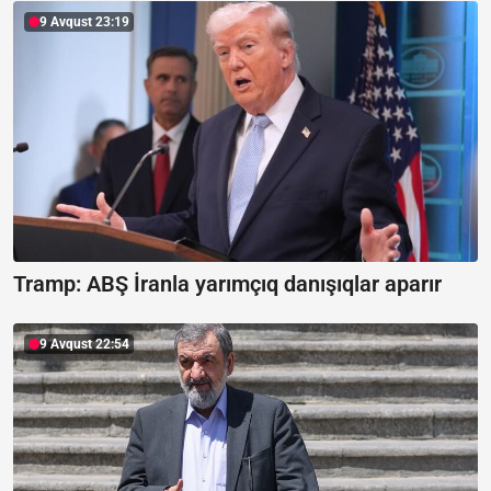
9 Avqust 23:19
Tramp: ABŞ İranla yarımçıq danışıqlar aparır
9 Avqust 22:54