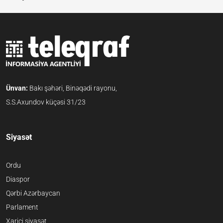
Ünvan:
Bakı şəhəri, Binəqədi rayonu,
S.S.Axundov küçəsi 31/23
Siyasət
Ordu
Diaspor
Qərbi Azərbaycan
Parlament
Xarici siyasət