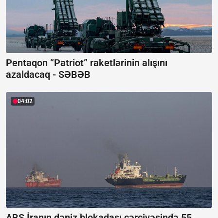
Pentaqon “Patriot” raketlərinin alışını
azaldacaq -
SƏBƏB
04:02
ABŞ İranın dəniz blokadası çərçivəsində 55