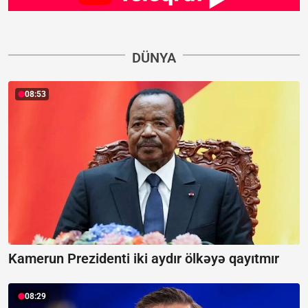
DÜNYA
08:53
Kamerun Prezidenti iki aydır ölkəyə qayıtmır
08:29