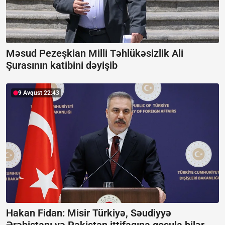
Məsud Pezeşkian Milli Təhlükəsizlik Ali
Şurasının katibini dəyişib
9 Avqust 22:43
Hakan Fidan: Misir Türkiyə, Səudiyyə