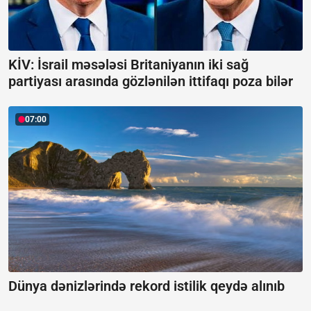
KİV: İsrail məsələsi Britaniyanın iki sağ
partiyası arasında gözlənilən ittifaqı poza bilər
07:00
Dünya dənizlərində rekord istilik qeydə alınıb