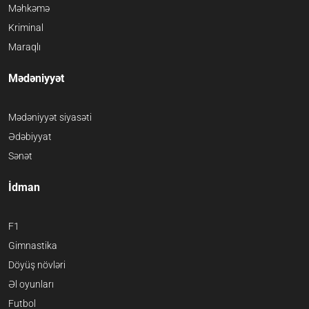
Məhkəmə
Kriminal
Maraqlı
Mədəniyyət
Mədəniyyət siyasəti
Ədəbiyyat
Sənət
İdman
F1
Gimnastika
Döyüş növləri
Əl oyunları
Futbol