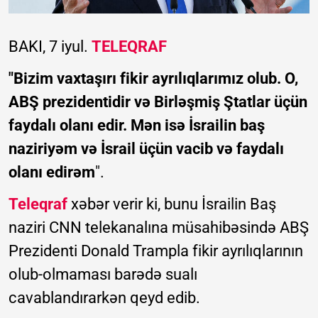
BAKI, 7 iyul.
TELEQRAF
"Bizim vaxtaşırı fikir ayrılıqlarımız olub. O,
ABŞ prezidentidir və Birləşmiş Ştatlar üçün
faydalı olanı edir. Mən isə İsrailin baş
naziriyəm və İsrail üçün vacib və faydalı
olanı edirəm
".
Teleqraf
xəbər verir ki, bunu İsrailin Baş
naziri CNN telekanalına müsahibəsində ABŞ
Prezidenti Donald Trampla fikir ayrılıqlarının
olub-olmaması barədə sualı
cavablandırarkən qeyd edib.