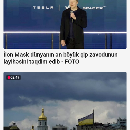
İlon Mask dünyanın ən böyük çip zavodunun
layihəsini təqdim edib -
FOTO
02:49