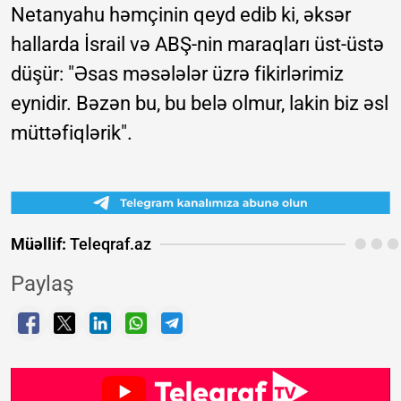
Netanyahu həmçinin qeyd edib ki, əksər
hallarda İsrail və ABŞ-nin maraqları üst-üstə
düşür: "Əsas məsələlər üzrə fikirlərimiz
eynidir. Bəzən bu, bu belə olmur, lakin biz əsl
müttəfiqlərik".
Müəllif:
Teleqraf.az
Paylaş