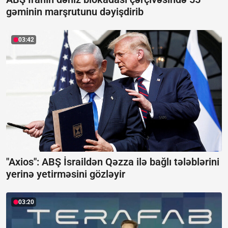
gəminin marşrutunu dəyişdirib
03:42
"Axios": ABŞ İsraildən Qəzza ilə bağlı tələblərini
yerinə yetirməsini gözləyir
03:20