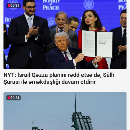
05:39
NYT: İsrail Qəzza planını rədd etsə də, Sülh
Şurası ilə əməkdaşlığı davam etdirir
04:41