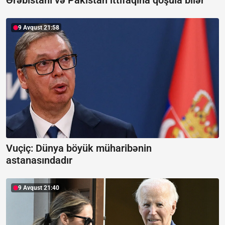
Ərəbistanı və Pakistan ittifaqına qoşula bilər
9 Avqust 21:58
Vuçiç: Dünya böyük müharibənin
astanasındadır
9 Avqust 21:40