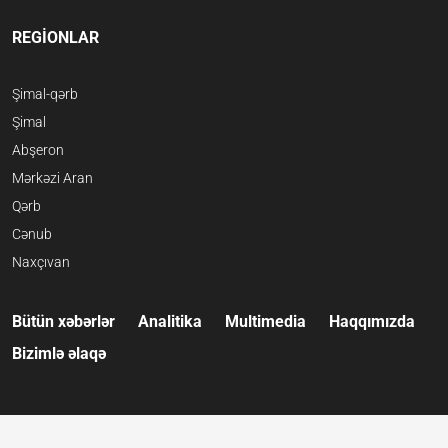
REGİONLAR
Şimal-qərb
Şimal
Abşeron
Mərkəzi Aran
Qərb
Cənub
Naxçıvan
Bütün xəbərlər
Analitika
Multimedia
Haqqımızda
Bizimlə əlaqə