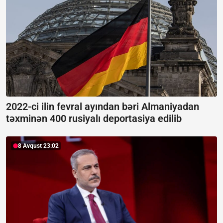
2022-ci ilin fevral ayından bəri Almaniyadan
təxminən 400 rusiyalı deportasiya edilib
8 Avqust 23:02