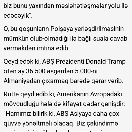
biz bunu yaxından məsləhətləşmələr yolu ilə
edəcəyik".
O, bu qoşunların Polşaya yerləşdirilməsinin
mümkün olub-olmadığı ilə bağlı suala cavab
verməkdən imtina edib.
Qeyd edək ki, ABŞ Prezidenti Donald Tramp
ötən ay 36.500 əsgərdən 5.000-ni
Almaniyadan çıxarmaq barədə qərar verib.
Rutte qeyd edib ki, Amerikanın Avropadakı
mövcudluğu hələ də kifayət qədər genişdir:
"Hamımız bilirik ki, ABŞ Asiyaya daha çox
qüvvə yönəltməli olacaq. Biz çəkindirmə