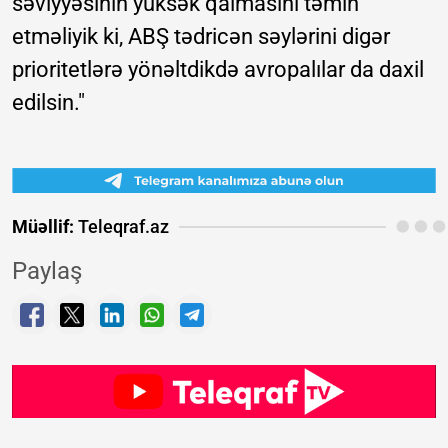
səviyyəsinin yüksək qalmasını təmin
etməliyik ki, ABŞ tədricən səylərini digər
prioritetlərə yönəltdikdə avropalılar da daxil
edilsin."
Müəllif:
Teleqraf.az
Paylaş