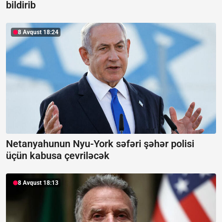
bildirib
8 Avqust 18:24
Netanyahunun Nyu-York səfəri şəhər polisi
üçün kabusa çevriləcək
8 Avqust 18:13