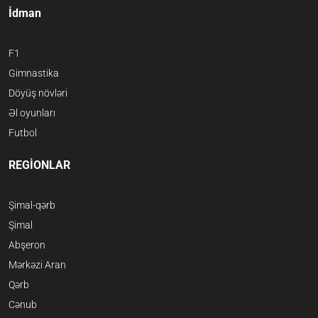
İdman
F1
Gimnastika
Döyüş növləri
Əl oyunları
Futbol
REGİONLAR
Şimal-qərb
Şimal
Abşeron
Mərkəzi Aran
Qərb
Cənub