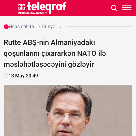
Əsas səhifə
Dünya
Rutte ABŞ-nin Almaniyadakı
qoşunlarını çıxararkən NATO ilə
məsləhətləşəcəyini gözləyir
13 May 20:49