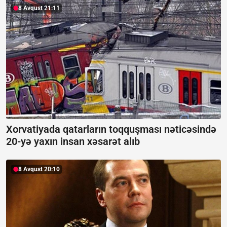
8 Avqust 21:11
Xorvatiyada qatarların toqquşması nəticəsində
20-yə yaxın insan xəsarət alıb
8 Avqust 20:10