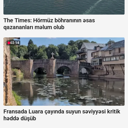
The Times: Hörmüz böhranının əsas
qazananları məlum olub
02:14
Fransada Luara çayında suyun səviyyəsi kritik
həddə düşüb