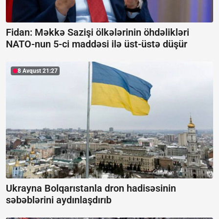
Fidan: Məkkə Sazişi ölkələrinin öhdəlikləri
NATO-nun 5-ci maddəsi ilə üst-üstə düşür
8 Avqust 21:27
Ukrayna Bolqarıstanla dron hadisəsinin
səbəblərini aydınlaşdırıb