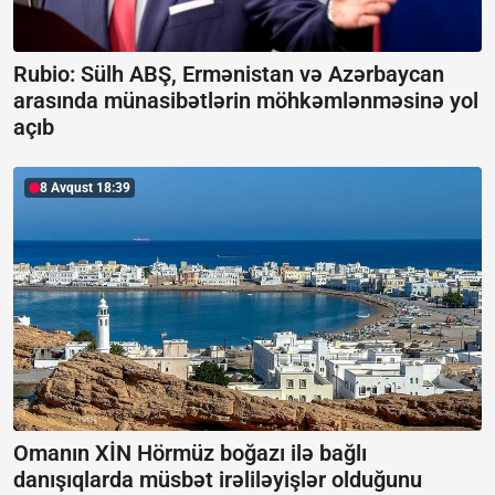
Rubio: Sülh ABŞ, Ermənistan və Azərbaycan
arasında münasibətlərin möhkəmlənməsinə yol
açıb
8 Avqust 18:39
Omanın XİN Hörmüz boğazı ilə bağlı
danışıqlarda müsbət irəliləyişlər olduğunu