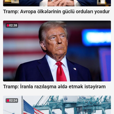
Tramp: Avropa ölkələrinin güclü orduları yoxdur
02:38
Tramp: İranla razılaşma əldə etmək istəyirəm
02:24