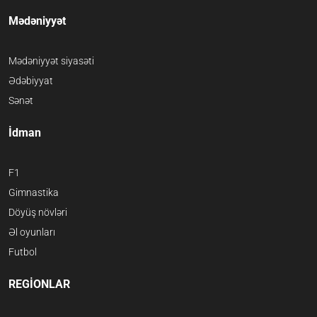
Mədəniyyət
Mədəniyyət siyasəti
Ədəbiyyat
Sənət
İdman
F1
Gimnastika
Döyüş növləri
Əl oyunları
Futbol
REGİONLAR