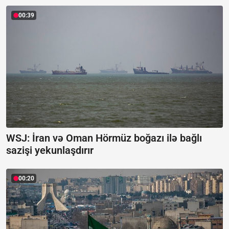
00:39
WSJ: İran və Oman Hörmüz boğazı ilə bağlı
sazişi yekunlaşdırır
00:20