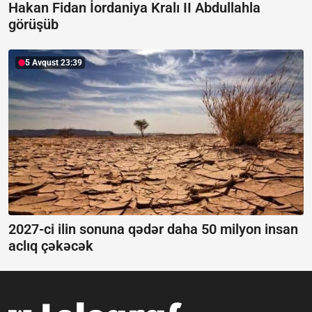
Hakan Fidan İordaniya Kralı II Abdullahla
görüşüb
5 Avqust 23:39
2027-ci ilin sonuna qədər daha 50 milyon insan
aclıq çəkəcək