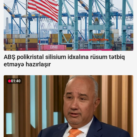
ABŞ polikristal silisium idxalına rüsum tətbiq
etməyə hazırlaşır
01:40