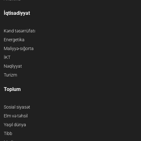
İqtisadiyyat
Kənd təsərrüfatı
Energetika
Maliyyə-sığorta
İKT
Nəqliyyat
Turizm
Toplum
Sosial siyasət
Elm və təhsil
Yaşıl dünya
Tibb