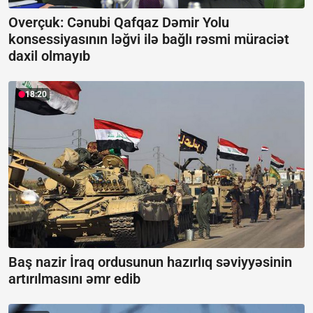
Overçuk: Cənubi Qafqaz Dəmir Yolu
konsessiyasının ləğvi ilə bağlı rəsmi müraciət
daxil olmayıb
18:20
Baş nazir İraq ordusunun hazırlıq səviyyəsinin
artırılmasını əmr edib