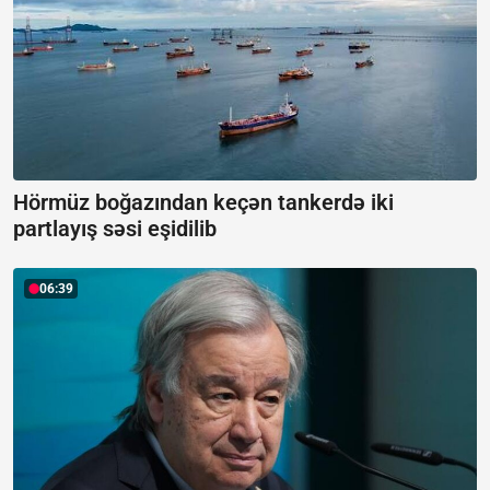
Hörmüz boğazından keçən tankerdə iki
partlayış səsi eşidilib
06:39