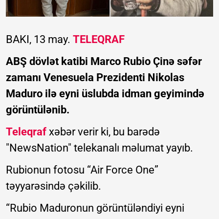
BAKI, 13 may.
TELEQRAF
ABŞ dövlət katibi Marco Rubio Çinə səfər
zamanı Venesuela Prezidenti Nikolas
Maduro ilə eyni üslubda idman geyimində
görüntülənib.
Teleqraf
xəbər verir ki, bu barədə
"NewsNation" telekanalı məlumat yayıb.
Rubionun fotosu “Air Force One”
təyyarəsində çəkilib.
“Rubio Maduronun görüntüləndiyi eyni