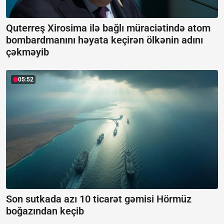
Quterreş Xirosima ilə bağlı müraciətində atom
bombardmanını həyata keçirən ölkənin adını
çəkməyib
05:52
Son sutkada azı 10 ticarət gəmisi Hörmüz
boğazından keçib