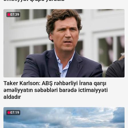
07:39
Taker Karlson: ABŞ rəhbərliyi İrana qarşı
əməliyyatın səbəbləri barədə ictimaiyyəti
aldadır
07:19