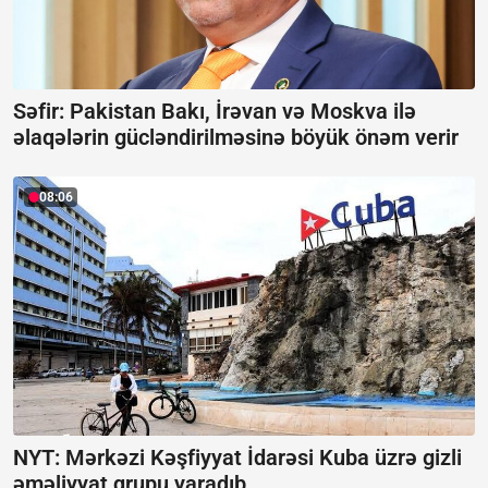
Səfir: Pakistan Bakı, İrəvan və Moskva ilə
əlaqələrin gücləndirilməsinə böyük önəm verir
08:06
NYT: Mərkəzi Kəşfiyyat İdarəsi Kuba üzrə gizli
əməliyyat qrupu yaradıb