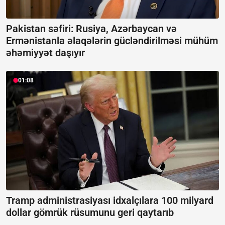
Pakistan səfiri: Rusiya, Azərbaycan və
Ermənistanla əlaqələrin gücləndirilməsi mühüm
əhəmiyyət daşıyır
01:08
Tramp administrasiyası idxalçılara 100 milyard
dollar gömrük rüsumunu geri qaytarıb