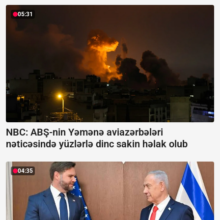
05:31
NBC: ABŞ-nin Yəmənə aviazərbələri
nəticəsində yüzlərlə dinc sakin həlak olub
04:35