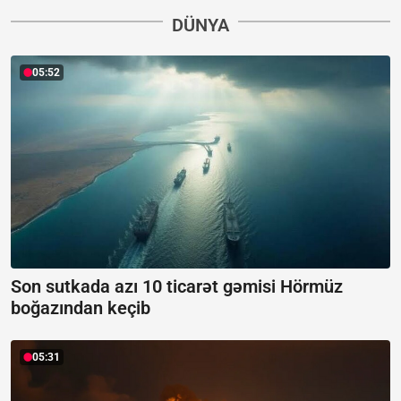
DÜNYA
05:52
Son sutkada azı 10 ticarət gəmisi Hörmüz
boğazından keçib
05:31