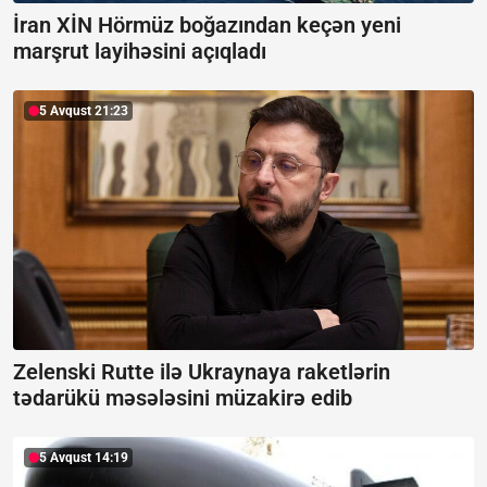
İran XİN Hörmüz boğazından keçən yeni
marşrut layihəsini açıqladı
5 Avqust 21:23
Zelenski Rutte ilə Ukraynaya raketlərin
tədarükü məsələsini müzakirə edib
5 Avqust 14:19