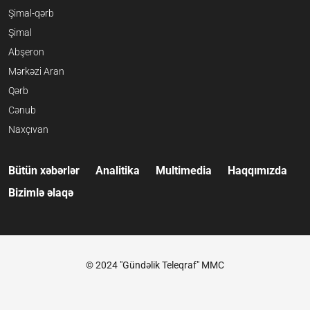
Şimal-qərb
Şimal
Abşeron
Mərkəzi Aran
Qərb
Cənub
Naxçıvan
Bütün xəbərlər
Analitika
Multimedia
Haqqımızda
Bizimlə əlaqə
© 2024 "Gündəlik Teleqraf" MMC