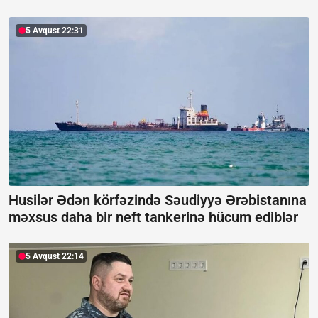
5 Avqust 22:31
Husilər Ədən körfəzində Səudiyyə Ərəbistanına
məxsus daha bir neft tankerinə hücum ediblər
5 Avqust 22:14