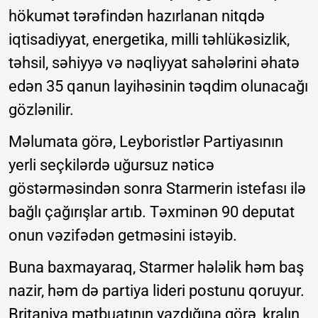
hökumət tərəfindən hazırlanan nitqdə
iqtisadiyyat, energetika, milli təhlükəsizlik,
təhsil, səhiyyə və nəqliyyat sahələrini əhatə
edən 35 qanun layihəsinin təqdim olunacağı
gözlənilir.
Məlumata görə, Leyboristlər Partiyasının
yerli seçkilərdə uğursuz nəticə
göstərməsindən sonra Starmerin istefası ilə
bağlı çağırışlar artıb. Təxminən 90 deputat
onun vəzifədən getməsini istəyib.
Buna baxmayaraq, Starmer hələlik həm baş
nazir, həm də partiya lideri postunu qoruyur.
Britaniya mətbuatının yazdığına görə, kralın