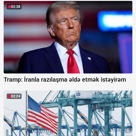
02:38
Tramp: İranla razılaşma əldə etmək istəyirəm
02:24