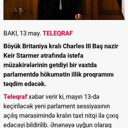
BAKI, 13 may.
TELEQRAF
Böyük Britaniya kralı Charles III Baş nazir
Keir Starmer ətrafında istefa
müzakirələrinin getdiyi bir vaxtda
parlamentdə hökumətin illik proqramını
təqdim edəcək.
Teleqraf
xəbər verir ki, mayın 13-də
keçiriləcək yeni parlament sessiyasının
açılış mərasimində kralın taxt nitqi ilə çıxış
edəcəyi bildirilib. Ənənəyə uyğun olaraq