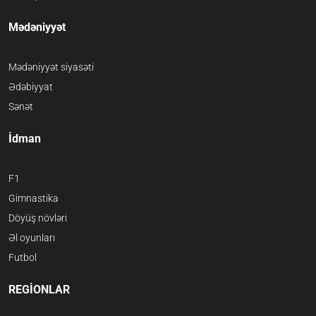
Mədəniyyət
Mədəniyyət siyasəti
Ədəbiyyat
Sənət
İdman
F1
Gimnastika
Döyüş növləri
Əl oyunları
Futbol
REGİONLAR