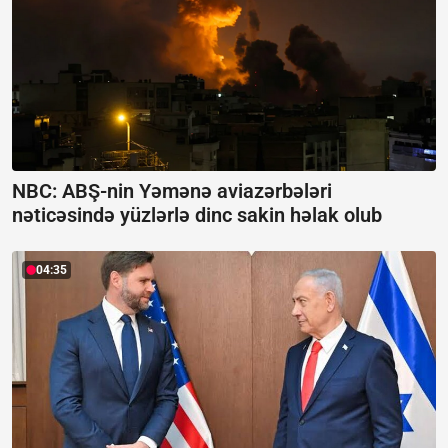
NBC: ABŞ-nin Yəmənə aviazərbələri
nəticəsində yüzlərlə dinc sakin həlak olub
04:35