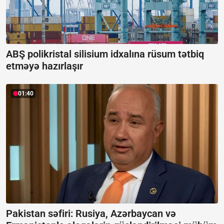
ABŞ polikristal silisium idxalına rüsum tətbiq
etməyə hazırlaşır
01:40
Pakistan səfiri: Rusiya, Azərbaycan və