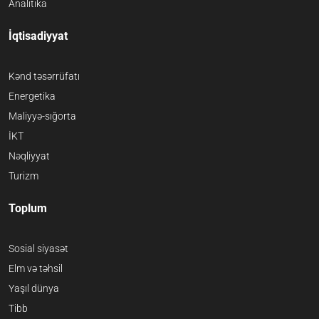
Analitika
İqtisadiyyat
Kənd təsərrüfatı
Energetika
Maliyyə-sığorta
İKT
Nəqliyyat
Turizm
Toplum
Sosial siyasət
Elm və təhsil
Yaşıl dünya
Tibb