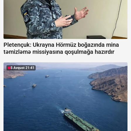
Pletençuk: Ukrayna Hörmüz boğazında mina
təmizləmə missiyasına qoşulmağa hazırdır
5 Avqust 21:41