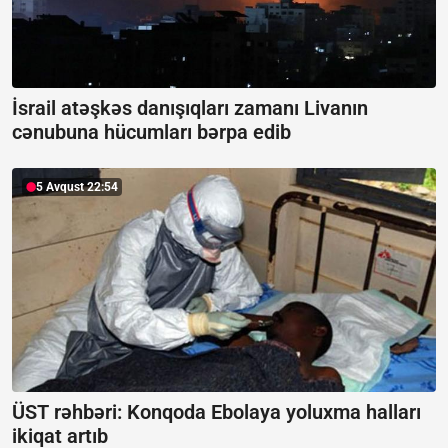
İsrail atəşkəs danışıqları zamanı Livanın
cənubuna hücumları bərpa edib
5 Avqust 22:54
ÜST rəhbəri: Konqoda Ebolaya yoluxma halları
ikiqat artıb