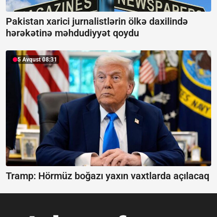
Pakistan xarici jurnalistlərin ölkə daxilində
hərəkətinə məhdudiyyət qoydu
5 Avqust 08:31
Tramp: Hörmüz boğazı yaxın vaxtlarda açılacaq