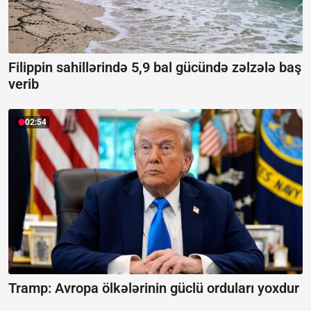
Filippin sahillərində 5,9 bal gücündə zəlzələ baş
verib
02:54
Tramp: Avropa ölkələrinin güclü orduları yoxdur