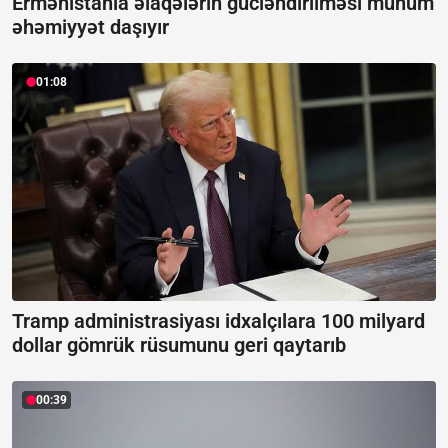
Ermənistanla əlaqələrin gücləndirilməsi mühüm
əhəmiyyət daşıyır
01:08
Tramp administrasiyası idxalçılara 100 milyard
dollar gömrük rüsumunu geri qaytarıb
00:39