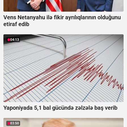
Vens Netanyahu ilə fikir ayrılıqlarının olduğunu
etiraf edib
04:13
Yaponiyada 5,1 bal gücündə zəlzələ baş verib
03:50