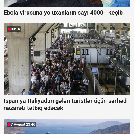
Ebola virusuna yoluxanların sayı 4000-i keçib
00:16
İspaniya İtaliyadan gələn turistlər üçün sərhəd
nəzarəti tətbiq edəcək
7 Avqust 23:46