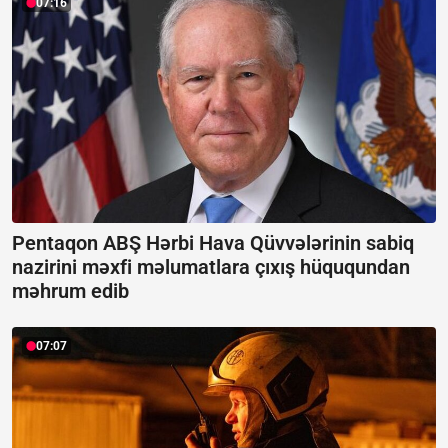
07:16
Pentaqon ABŞ Hərbi Hava Qüvvələrinin sabiq
nazirini məxfi məlumatlara çıxış hüququndan
məhrum edib
07:07