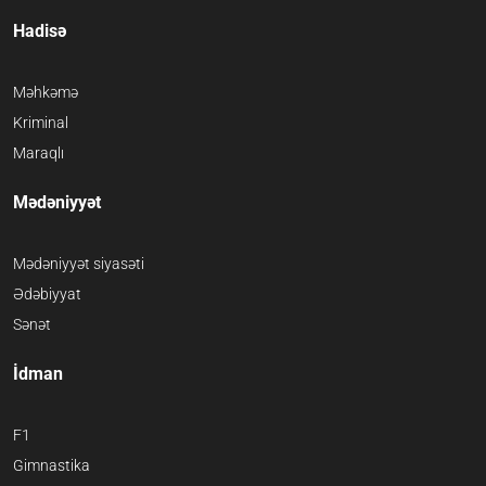
Hadisə
Məhkəmə
Kriminal
Maraqlı
Mədəniyyət
Mədəniyyət siyasəti
Ədəbiyyat
Sənət
İdman
F1
Gimnastika