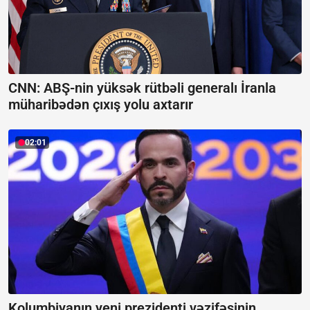
CNN: ABŞ-nin yüksək rütbəli generalı İranla
müharibədən çıxış yolu axtarır
02:01
Kolumbiyanın yeni prezidenti vəzifəsinin