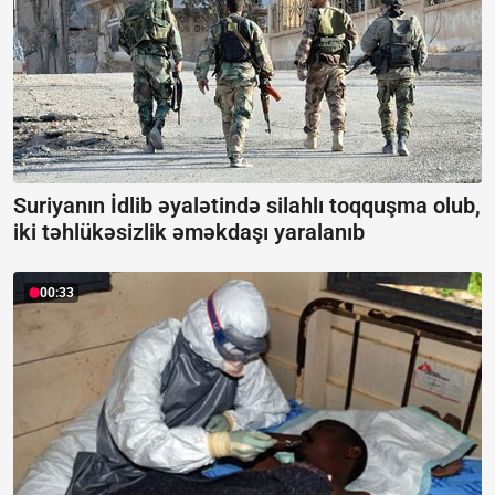
Suriyanın İdlib əyalətində silahlı toqquşma olub,
iki təhlükəsizlik əməkdaşı yaralanıb
00:33