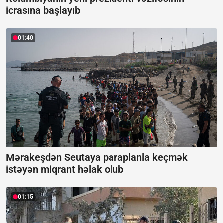
icrasına başlayıb
01:40
Mərakeşdən Seutaya paraplanla keçmək
istəyən miqrant həlak olub
01:15