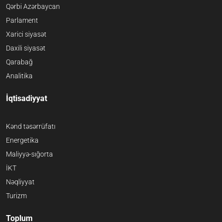
Qərbi Azərbaycan
Parlament
Xarici siyasət
Daxili siyasət
Qarabağ
Analitika
İqtisadiyyat
Kənd təsərrüfatı
Energetika
Maliyyə-sığorta
İKT
Nəqliyyat
Turizm
Toplum