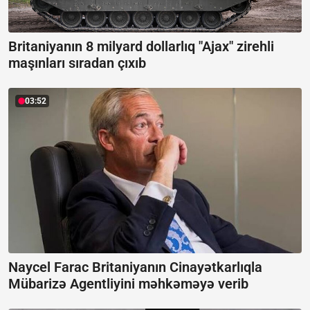
Britaniyanın 8 milyard dollarlıq "Ajax" zirehli
maşınları sıradan çıxıb
03:52
Naycel Farac Britaniyanın Cinayətkarlıqla
Mübarizə Agentliyini məhkəməyə verib