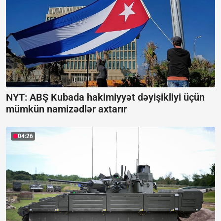
NYT: ABŞ Kubada hakimiyyət dəyişikliyi üçün
mümkün namizədlər axtarır
04:26