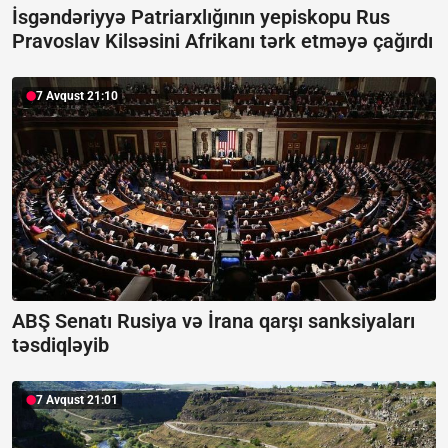
İsgəndəriyyə Patriarxlığının yepiskopu Rus
Pravoslav Kilsəsini Afrikanı tərk etməyə çağırdı
7 Avqust 21:10
ABŞ Senatı Rusiya və İrana qarşı sanksiyaları
təsdiqləyib
7 Avqust 21:01