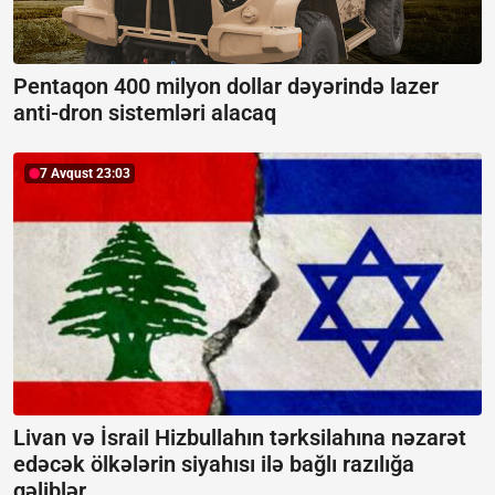
Pentaqon 400 milyon dollar dəyərində lazer
anti-dron sistemləri alacaq
7 Avqust 23:03
Livan və İsrail Hizbullahın tərksilahına nəzarət
edəcək ölkələrin siyahısı ilə bağlı razılığa
gəliblər