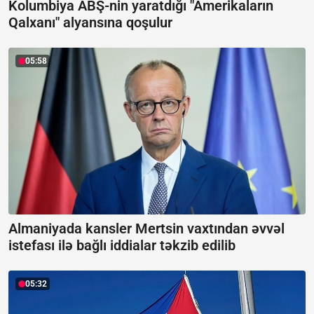
Kolumbiya ABŞ-nin yaratdığı "Amerikaların
Qalxanı" alyansına qoşulur
05:58
Almaniyada kansler Mertsin vaxtından əvvəl
istefası ilə bağlı iddialar təkzib edilib
05:32