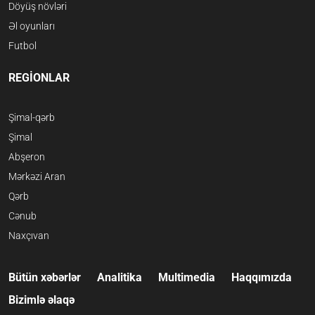
Döyüş növləri
Əl oyunları
Futbol
REGİONLAR
Şimal-qərb
Şimal
Abşeron
Mərkəzi Aran
Qərb
Cənub
Naxçıvan
Bütün xəbərlər
Analitika
Multimedia
Haqqımızda
Bizimlə əlaqə