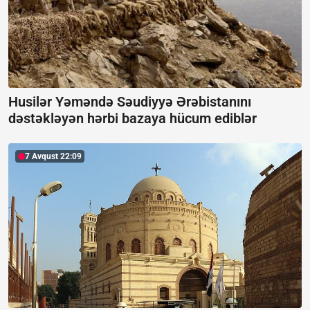
Husilər Yəməndə Səudiyyə Ərəbistanını
dəstəkləyən hərbi bazaya hücum ediblər
7 Avqust 22:09