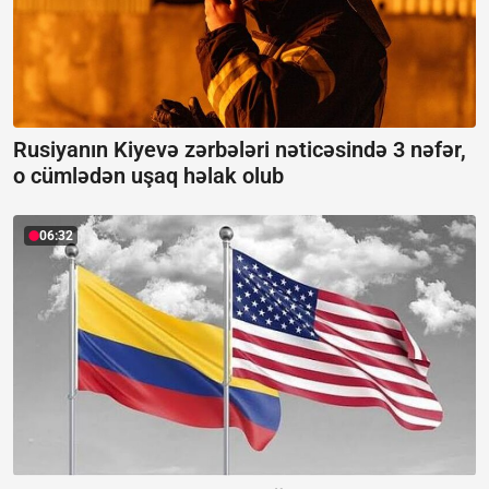
Rusiyanın Kiyevə zərbələri nəticəsində 3 nəfər,
o cümlədən uşaq həlak olub
06:32