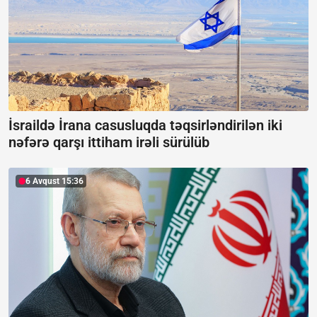
İsraildə İrana casusluqda təqsirləndirilən iki
nəfərə qarşı ittiham irəli sürülüb
6 Avqust 15:36