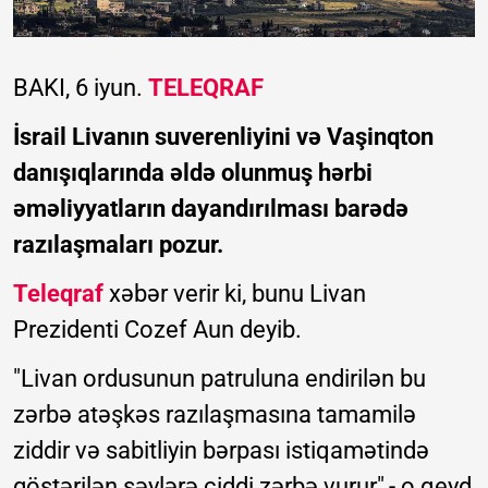
BAKI, 6 iyun.
TELEQRAF
İsrail Livanın suverenliyini və Vaşinqton
danışıqlarında əldə olunmuş hərbi
əməliyyatların dayandırılması barədə
razılaşmaları pozur.
Teleqraf
xəbər verir ki, bunu Livan
Prezidenti Cozef Aun deyib.
"Livan ordusunun patruluna endirilən bu
zərbə atəşkəs razılaşmasına tamamilə
ziddir və sabitliyin bərpası istiqamətində
göstərilən səylərə ciddi zərbə vurur",- o qeyd