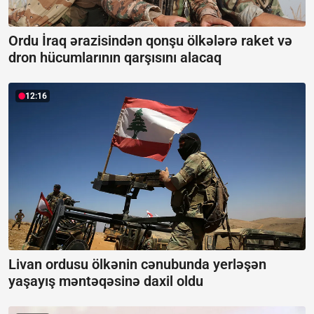
Ordu İraq ərazisindən qonşu ölkələrə raket və
dron hücumlarının qarşısını alacaq
12:16
Livan ordusu ölkənin cənubunda yerləşən
yaşayış məntəqəsinə daxil oldu