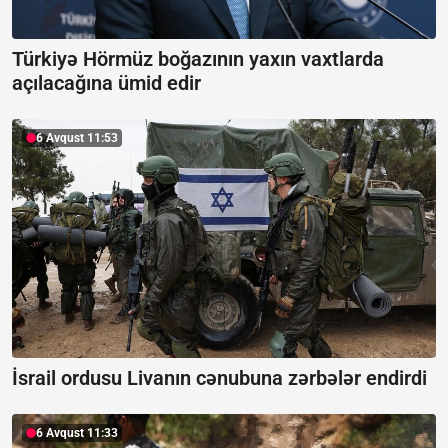
Türkiyə Hörmüz boğazının yaxın vaxtlarda
açılacağına ümid edir
6 Avqust 11:53
İsrail ordusu Livanın cənubuna zərbələr endirdi
6 Avqust 11:33