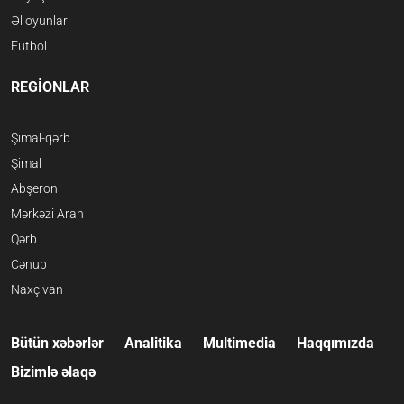
Əl oyunları
Futbol
REGİONLAR
Şimal-qərb
Şimal
Abşeron
Mərkəzi Aran
Qərb
Cənub
Naxçıvan
Bütün xəbərlər
Analitika
Multimedia
Haqqımızda
Bizimlə əlaqə