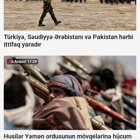
Türkiyə, Səudiyyə Ərəbistanı və Pakistan hərbi
ittifaq yaradır
6 Avqust 17:29
Husilər Yəmən ordusunun mövqelərinə hücum