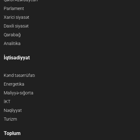
Parlament
Xarici siyasət
Daxili siyasət
Qarabağ
Analitika
İqtisadiyyat
Kənd təsərrüfatı
Energetika
Maliyyə-sığorta
İKT
Nəqliyyat
Turizm
Toplum