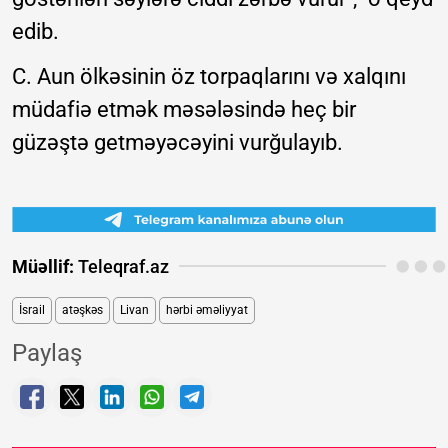
edib.
C. Aun ölkəsinin öz torpaqlarını və xalqını
müdafiə etmək məsələsində heç bir
güzəştə getməyəcəyini vurğulayıb.
Müəllif:
Teleqraf.az
İsrail
atəşkəs
Livan
hərbi əməliyyat
Paylaş