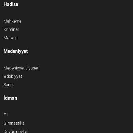
Hadisə
Məhkəmə
Kriminal
Maraqlı
Mədəniyyət
Mədəniyyət siyasəti
Ədəbiyyat
Sənət
İdman
F1
Gimnastika
Döyüş növləri