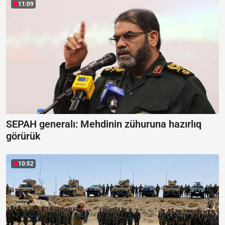
11:09
SEPAH generalı:
Mehdinin zühuruna hazırlıq
görürük
10:52