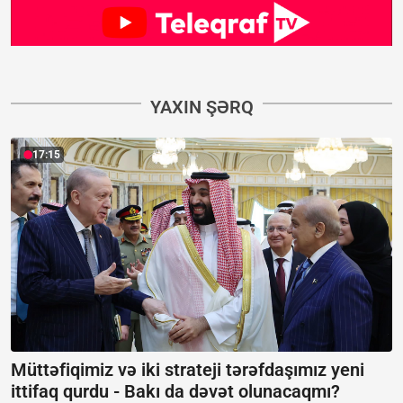
YAXIN ŞƏRQ
17:15
Müttəfiqimiz və iki strateji tərəfdaşımız yeni
ittifaq qurdu -
Bakı da dəvət olunacaqmı?