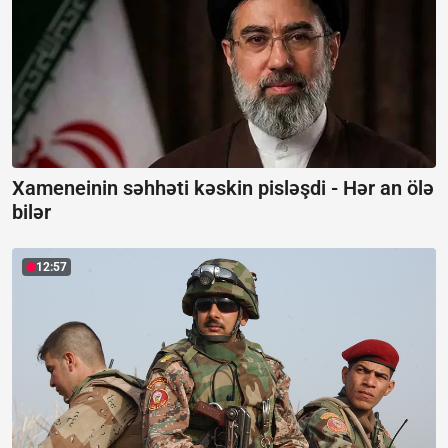
Xameneinin səhhəti kəskin pisləşdi -
Hər an ölə
bilər
12:57