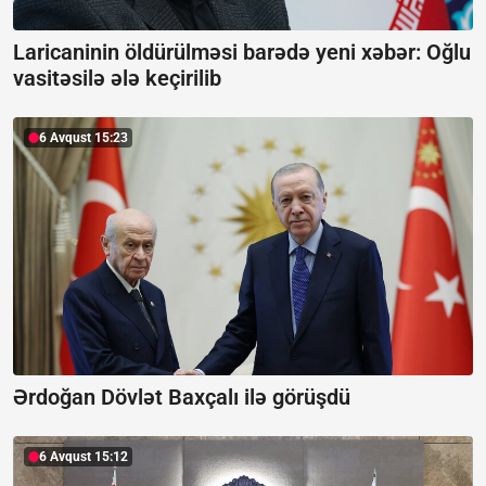
Laricaninin öldürülməsi barədə yeni xəbər:
Oğlu
vasitəsilə ələ keçirilib
6 Avqust 15:23
Ərdoğan Dövlət Baxçalı ilə görüşdü
6 Avqust 15:12