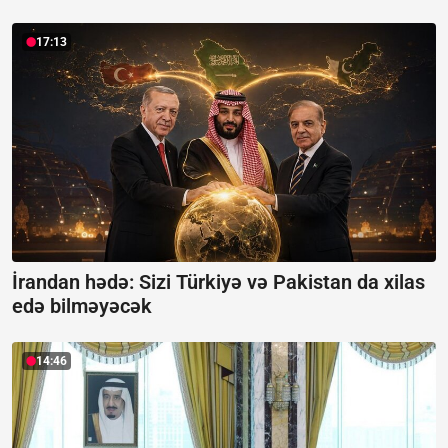
17:13
İrandan hədə: Sizi Türkiyə və Pakistan da xilas
edə bilməyəcək
14:46