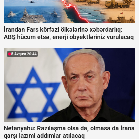
İrandan Fars körfəzi ölkələrinə xəbərdarlıq:
ABŞ hücum etsə, enerji obyektləriniz vurulacaq
5 Avqust 20:44
Netanyahu: Razılaşma olsa da, olmasa da İrana
qarşı lazımi addımlar atılacaq