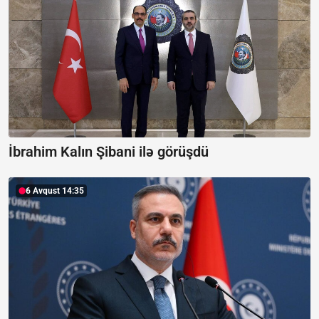
İbrahim Kalın Şibani ilə görüşdü
6 Avqust 14:35