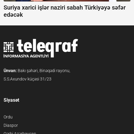
Suriya xarici işlər naziri sabah Türkiyəyə səfər
edəcək
Ünvan:
Bakı şəhəri, Binəqədi rayonu,
S.S.Axundov küçəsi 31/23
Siyasət
Ordu
Diaspor
Qərbi Azərbaycan