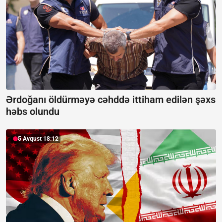
Ərdoğanı öldürməyə cəhddə ittiham edilən şəxs
həbs olundu
5 Avqust 18:12