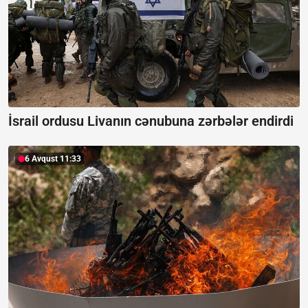
İsrail ordusu Livanın cənubuna zərbələr endirdi
6 Avqust 11:33