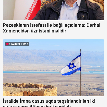
Pezeşkianın istefası ilə bağlı açıqlama:
Dərhal
Xameneidən üzr istənilməlidir
6 Avqust 16:47
İsraildə İrana casusluqda təqsirləndirilən iki
nəfərə qarşı ittiham irəli sürülüb