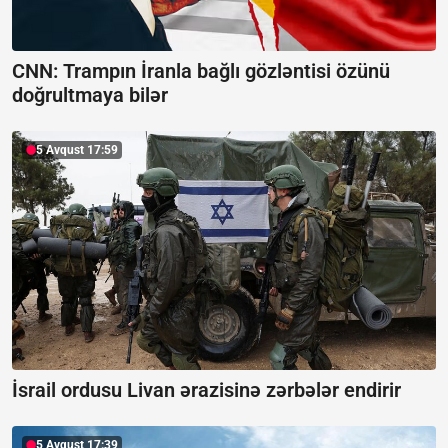
CNN: Trampın İranla bağlı gözləntisi özünü
doğrultmaya bilər
5 Avqust 17:59
İsrail ordusu Livan ərazisinə zərbələr endirir
5 Avqust 17:39