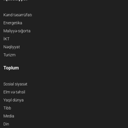
Kənd təsərrüfatı
Energetika
Maliyyə-sığorta
İKT
Nəqliyyat
Turizm
Toplum
Sosial siyasət
Elm və təhsil
Yaşıl dünya
Tibb
Media
Din