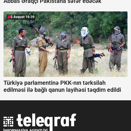
Abbas Əraqçi Pakistana səfər edəcək
5 Avqust 16:39
Türkiyə parlamentinə PKK-nın tərksilah
edilməsi ilə bağlı qanun layihəsi təqdim edildi