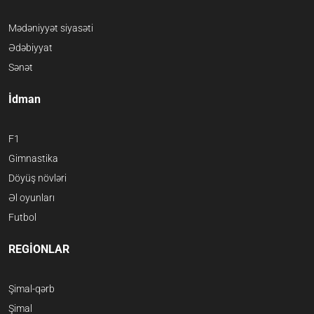
Mədəniyyət siyasəti
Ədəbiyyat
Sənət
İdman
F1
Gimnastika
Döyüş növləri
Əl oyunları
Futbol
REGİONLAR
Şimal-qərb
Şimal