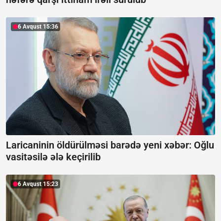
6 Avqust 15:36
Laricaninin öldürülməsi barədə yeni xəbər:
Oğlu
vasitəsilə ələ keçirilib
6 Avqust 15:23