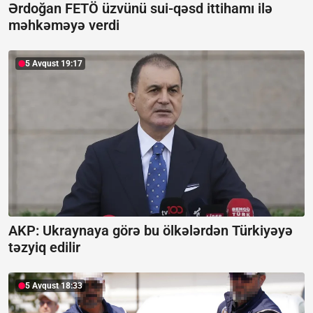
Ərdoğan FETÖ üzvünü sui-qəsd ittihamı ilə
məhkəməyə verdi
5 Avqust 19:17
AKP: Ukraynaya görə bu ölkələrdən Türkiyəyə
təzyiq edilir
5 Avqust 18:33