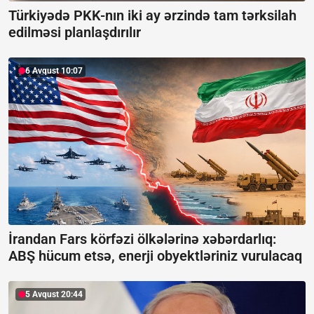
Türkiyədə PKK-nın iki ay ərzində tam tərksilah
edilməsi planlaşdırılır
6 Avqust 10:07
İrandan Fars körfəzi ölkələrinə xəbərdarlıq:
ABŞ hücum etsə, enerji obyektləriniz vurulacaq
5 Avqust 20:44