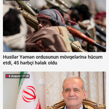
Husilər Yəmən ordusunun mövqelərinə hücum
etdi, 45 hərbçi həlak oldu
6 Avqust 17:18