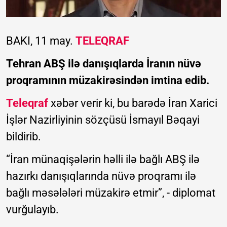
BAKI, 11 may.
TELEQRAF
Tehran ABŞ ilə danışıqlarda İranın nüvə
proqramının müzakirəsindən imtina edib.
Teleqraf
xəbər verir ki, bu barədə İran Xarici
İşlər Nazirliyinin sözçüsü İsmayıl Bəqayi
bildirib.
“İran münaqişələrin həlli ilə bağlı ABŞ ilə
hazırkı danışıqlarında nüvə proqramı ilə
bağlı məsələləri müzakirə etmir”, - diplomat
vurğulayıb.