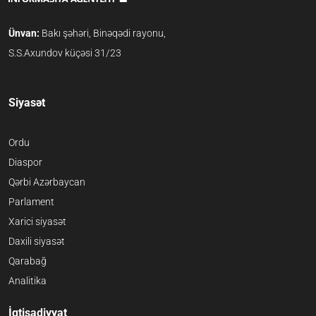
Ünvan:
Bakı şəhəri, Binəqədi rayonu,
S.S.Axundov küçəsi 31/23
Siyasət
Ordu
Diaspor
Qərbi Azərbaycan
Parlament
Xarici siyasət
Daxili siyasət
Qarabağ
Analitika
İqtisadiyyat