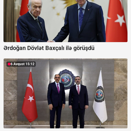
Ərdoğan Dövlət Baxçalı ilə görüşdü
6 Avqust 15:12