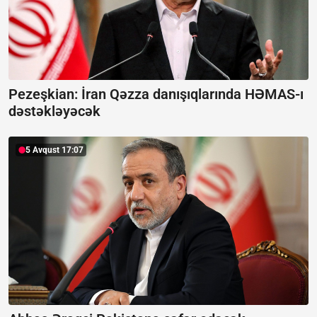
Pezeşkian: İran Qəzza danışıqlarında HƏMAS-ı
dəstəkləyəcək
5 Avqust 17:07