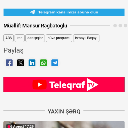
Müəllif:
Mənsur Rəğbətoğlu
ABŞ
İran
danışıqlar
nüvə proqramı
İsmayıl Bəqayi
Paylaş
YAXIN ŞƏRQ
6 Avqust 17:29