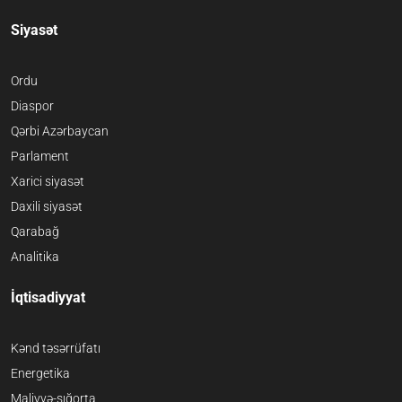
Siyasət
Ordu
Diaspor
Qərbi Azərbaycan
Parlament
Xarici siyasət
Daxili siyasət
Qarabağ
Analitika
İqtisadiyyat
Kənd təsərrüfatı
Energetika
Maliyyə-sığorta