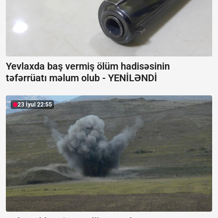
Yevlaxda baş vermiş ölüm hadisəsinin
təfərrüatı məlum olub -
YENİLƏNDİ
23 İyul 22:55