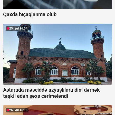
Qaxda bıçaqlanma olub
25 İyul 16:54
Astarada məsciddə azyaşlılara dini dərnək
təşkil edən şəxs cərimələndi
25 İyul 16:15