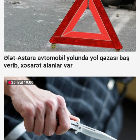
Ələt-Astara avtomobil yolunda yol qəzası baş
verib, xəsarət alanlar var
25 İyul 19:00