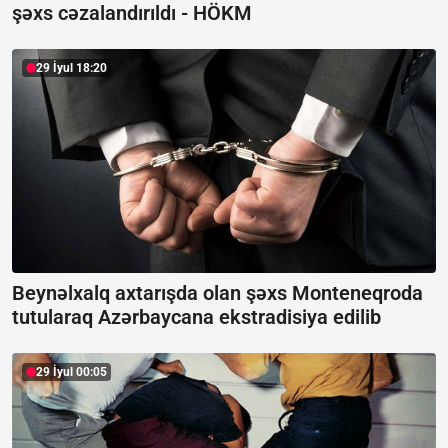
şəxs cəzalandırıldı -
HÖKM
29 İyul 18:20
Beynəlxalq axtarışda olan şəxs Monteneqroda
tutularaq Azərbaycana ekstradisiya edilib
29 İyul 00:05