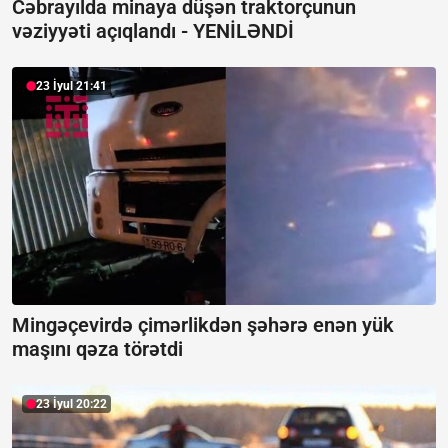
Cəbrayılda minaya düşən traktorçunun
vəziyyəti açıqlandı -
YENİLƏNDİ
23 İyul 21:41
Mingəçevirdə çimərlikdən şəhərə enən yük
maşını qəza törətdi
23 İyul 20:22