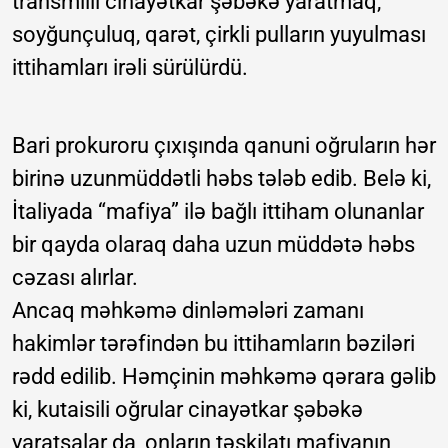
transmilli cinayətkar şəbəkə yaratmaq,
soyğunçuluq, qarət, çirkli pulların yuyulması
ittihamları irəli sürülürdü.
Bari prokuroru çıxışında qanuni oğruların hər
birinə uzunmüddətli həbs tələb edib. Belə ki,
İtaliyada “mafiya” ilə bağlı ittiham olunanlar
bir qayda olaraq daha uzun müddətə həbs
cəzası alırlar.
Ancaq məhkəmə dinləmələri zamanı
hakimlər tərəfindən bu ittihamların bəziləri
rədd edilib. Həmçinin məhkəmə qərara gəlib
ki, kutaisili oğrular cinayətkar şəbəkə
yaratsalar da, onların təşkilatı mafiyanın