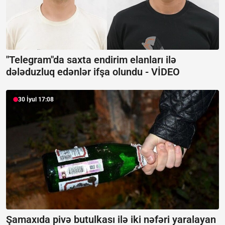
"Telegram"da saxta endirim elanları ilə
dələduzluq edənlər ifşa olundu -
VİDEO
30 İyul 17:08
Şamaxıda pivə butulkası ilə iki nəfəri yaralayan