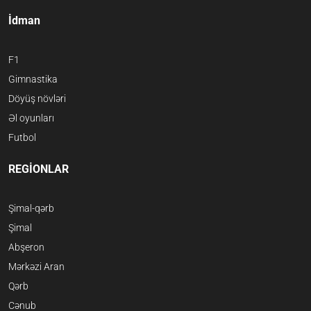
İdman
F1
Gimnastika
Döyüş növləri
Əl oyunları
Futbol
REGİONLAR
Şimal-qərb
Şimal
Abşeron
Mərkəzi Aran
Qərb
Cənub