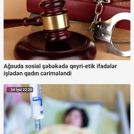
Ağsuda sosial şəbəkədə qeyri-etik ifadələr
işlədən qadın cərimələndi
24 İyul 22:20