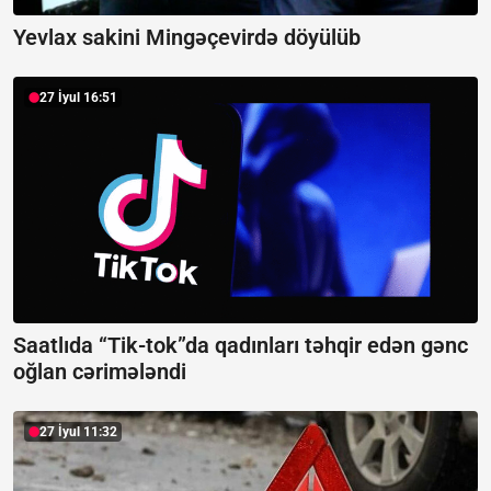
Yevlax sakini Mingəçevirdə döyülüb
27 İyul 16:51
Saatlıda “Tik-tok”da qadınları təhqir edən gənc
oğlan cərimələndi
27 İyul 11:32