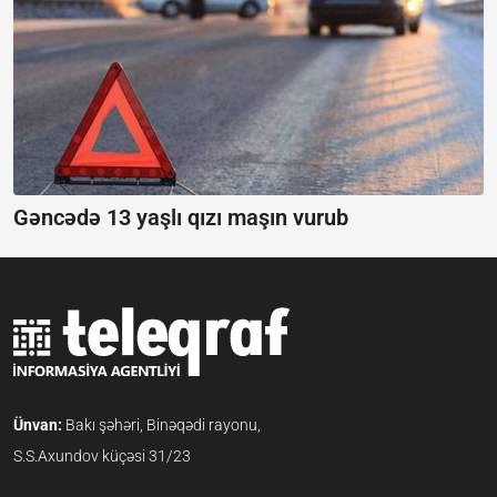
Gəncədə 13 yaşlı qızı maşın vurub
Ünvan:
Bakı şəhəri, Binəqədi rayonu,
S.S.Axundov küçəsi 31/23