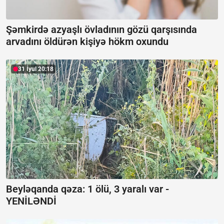
Şəmkirdə azyaşlı övladının gözü qarşısında
arvadını öldürən kişiyə hökm oxundu
31 İyul 20:18
Beyləqanda qəza:
1 ölü, 3 yaralı var -
YENİLƏNDİ