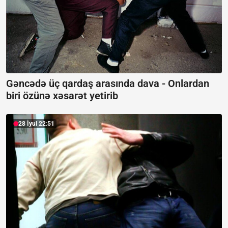
Gəncədə üç qardaş arasında dava -
Onlardan
biri özünə xəsarət yetirib
28 İyul 22:51