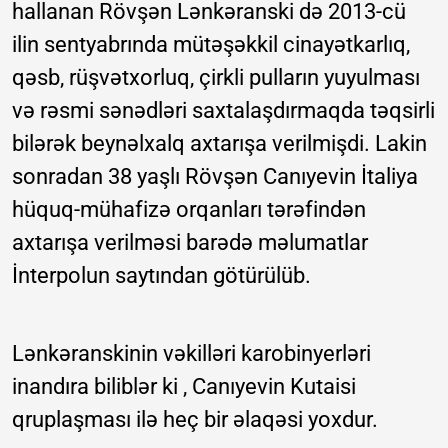
hallanan Rövşən Lənkəranski də 2013-cü
ilin sentyabrında mütəşəkkil cinayətkarlıq,
qəsb, rüşvətxorluq, çirkli pulların yuyulması
və rəsmi sənədləri saxtalaşdırmaqda təqsirli
bilərək beynəlxalq axtarışa verilmişdi. Lakin
sonradan 38 yaşlı Rövşən Canıyevin İtaliya
hüquq-mühafizə orqanları tərəfindən
axtarışa verilməsi barədə məlumatlar
İnterpolun saytından götürülüb.
Lənkəranskinin vəkilləri karobinyerləri
inandıra biliblər ki , Canıyevin Kutaisi
qruplaşması ilə heç bir əlaqəsi yoxdur.