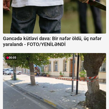
Gəncədə kütləvi dava: Bir nəfər öldü, üç nəfər
yaralandı -
FOTO/YENİLƏNDİ
00:05