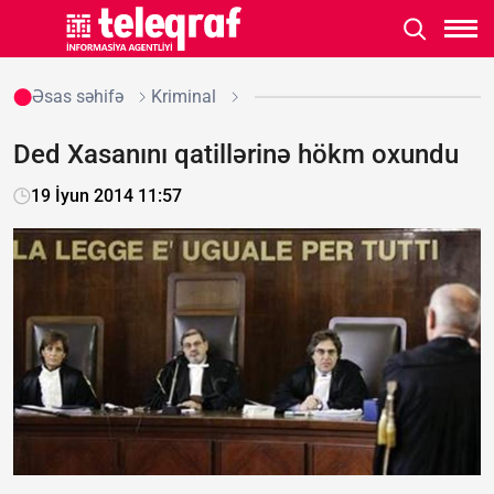
Əsas səhifə
Kriminal
Ded Xasanını qatillərinə hökm oxundu
19 İyun 2014 11:57