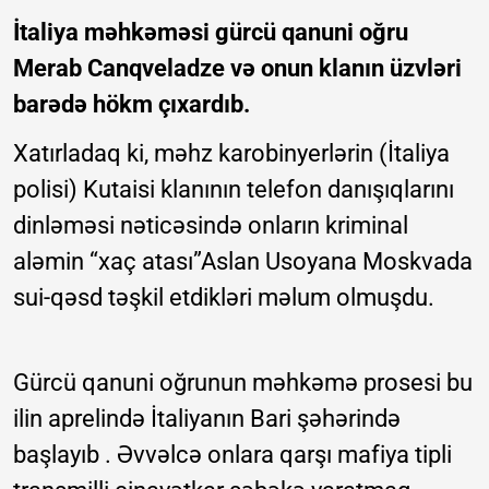
İtaliya məhkəməsi gürcü qanuni oğru
Merab Canqveladze və onun klanın üzvləri
barədə hökm çıxardıb.
Xatırladaq ki, məhz karobinyerlərin (İtaliya
polisi) Kutaisi klanının telefon danışıqlarını
dinləməsi nəticəsində onların kriminal
aləmin “xaç atası”Aslan Usoyana Moskvada
sui-qəsd təşkil etdikləri məlum olmuşdu.
Gürcü qanuni oğrunun məhkəmə prosesi bu
ilin aprelində İtaliyanın Bari şəhərində
başlayıb . Əvvəlcə onlara qarşı mafiya tipli