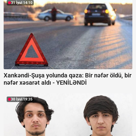
31 İyul 14:10
Xankəndi-Şuşa yolunda qəza: Bir nəfər öldü, bir
nəfər xəsarət aldı -
YENİLƏNDİ
30 İyul 19:35