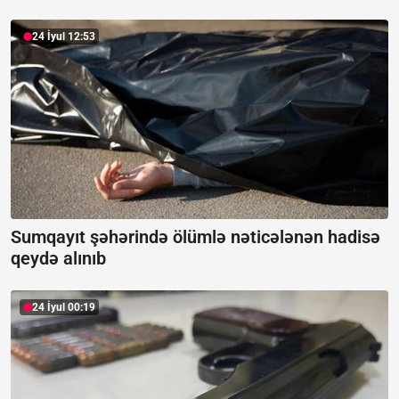
24 İyul 12:53
Sumqayıt şəhərində ölümlə nəticələnən hadisə
qeydə alınıb
24 İyul 00:19