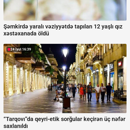
Şəmkirdə yaralı vəziyyətdə tapılan 12 yaşlı qız
xəstəxanada öldü
24 İyul 16:39
“Tarqovı”da qeyri-etik sorğular keçirən üç nəfər
saxlanıldı