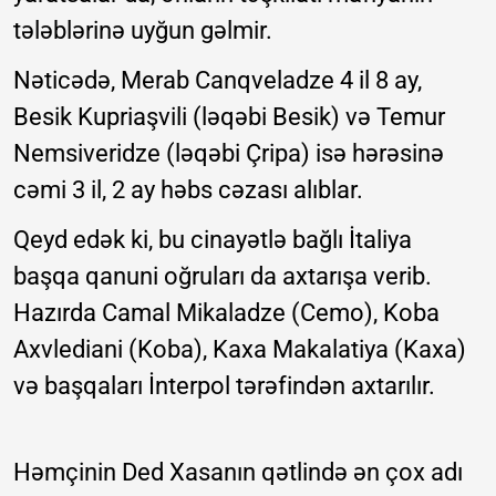
tələblərinə uyğun gəlmir.
Nəticədə, Merab Canqveladze 4 il 8 ay,
Besik Kupriaşvili (ləqəbi Besik) və Temur
Nemsiveridze (ləqəbi Çripa) isə hərəsinə
cəmi 3 il, 2 ay həbs cəzası alıblar.
Qeyd edək ki, bu cinayətlə bağlı İtaliya
başqa qanuni oğruları da axtarışa verib.
Hazırda Camal Mikaladze (Cemo), Koba
Axvlediani (Koba), Kaxa Makalatiya (Kaxa)
və başqaları İnterpol tərəfindən axtarılır.
Həmçinin Ded Xasanın qətlində ən çox adı