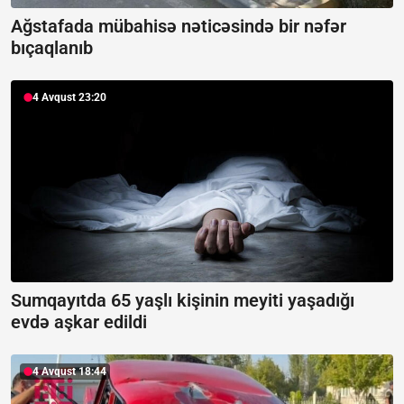
Ağstafada mübahisə nəticəsində bir nəfər
bıçaqlanıb
4 Avqust 23:20
Sumqayıtda 65 yaşlı kişinin meyiti yaşadığı
evdə aşkar edildi
4 Avqust 18:44