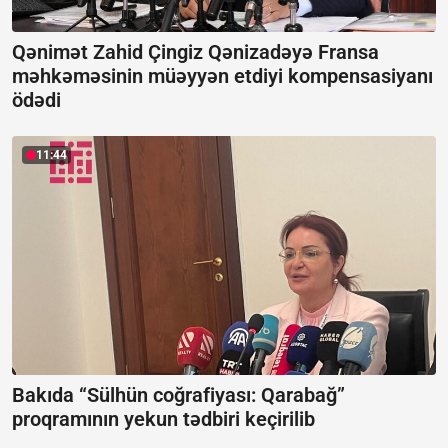
Qənimət Zahid Çingiz Qənizadəyə Fransa
məhkəməsinin müəyyən etdiyi kompensasiyanı
ödədi
11:44
Bakıda “Sülhün coğrafiyası: Qarabağ”
proqramının yekun tədbiri keçirilib