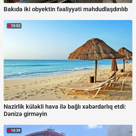
Bakıda iki obyektin fəaliyyəti məhdudlaşdırılıb
10:52
Nazirlik küləkli hava ilə bağlı xəbərdarlıq etdi:
Dənizə girməyin
10:39