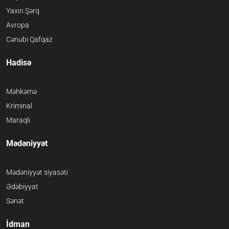
Yaxın Şərq
Avropa
Cənubi Qafqaz
Hadisə
Məhkəmə
Kriminal
Maraqlı
Mədəniyyət
Mədəniyyət siyasəti
Ədəbiyyat
Sənət
İdman