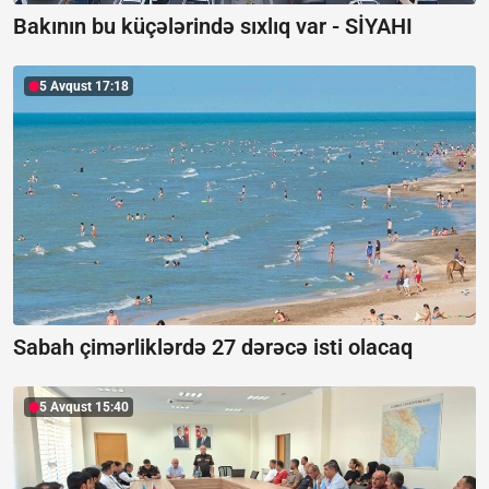
Bakının bu küçələrində sıxlıq var -
SİYAHI
5 Avqust 17:18
Sabah çimərliklərdə 27 dərəcə isti olacaq
5 Avqust 15:40