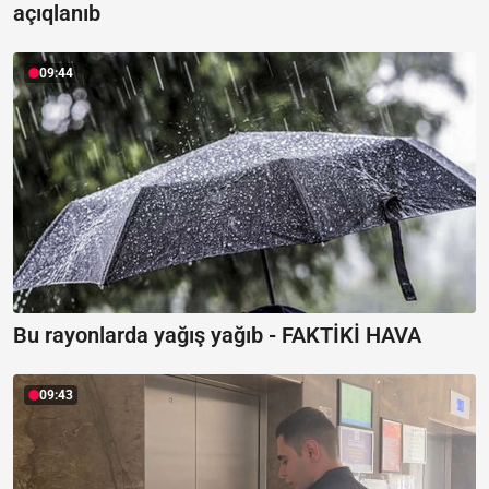
açıqlanıb
09:44
Bu rayonlarda yağış yağıb -
FAKTİKİ HAVA
09:43