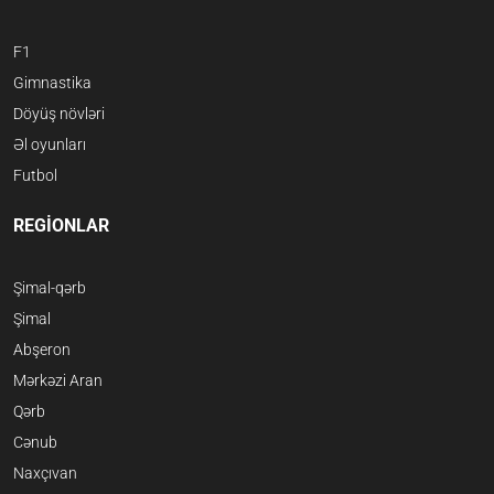
F1
Gimnastika
Döyüş növləri
Əl oyunları
Futbol
REGİONLAR
Şimal-qərb
Şimal
Abşeron
Mərkəzi Aran
Qərb
Cənub
Naxçıvan