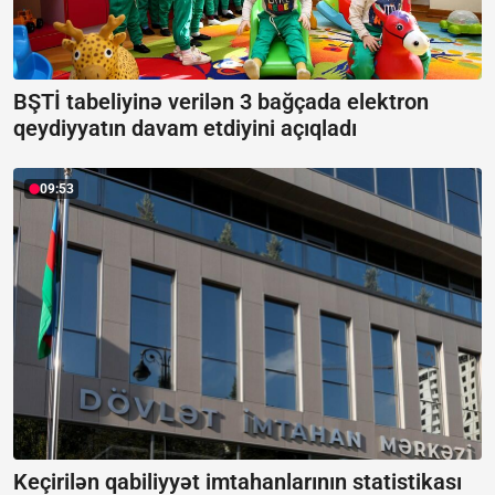
BŞTİ tabeliyinə verilən 3 bağçada elektron
qeydiyyatın davam etdiyini açıqladı
09:53
Keçirilən qabiliyyət imtahanlarının statistikası