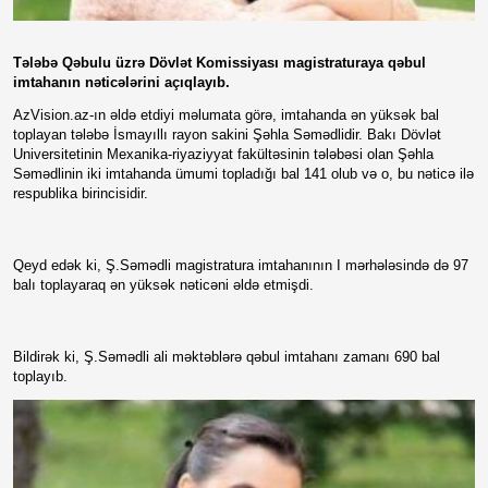
Tələbə Qəbulu üzrə Dövlət Komissiyası magistraturaya qəbul
imtahanın nəticələrini açıqlayıb.
AzVision.az-ın əldə etdiyi məlumata görə, imtahanda ən yüksək bal
toplayan tələbə İsmayıllı rayon sakini Şəhla Səmədlidir. Bakı Dövlət
Universitetinin Mexanika-riyaziyyat fakültəsinin tələbəsi olan Şəhla
Səmədlinin iki imtahanda ümumi topladığı bal 141 olub və o, bu nəticə ilə
respublika birincisidir.
Qeyd edək ki, Ş.Səmədli magistratura imtahanının I mərhələsində də 97
balı toplayaraq ən yüksək nəticəni əldə etmişdi.
Bildirək ki, Ş.Səmədli ali məktəblərə qəbul imtahanı zamanı 690 bal
toplayıb.