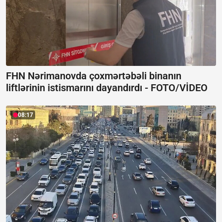
FHN Nərimanovda çoxmərtəbəli binanın
liftlərinin istismarını dayandırdı -
FOTO/VİDEO
08:17