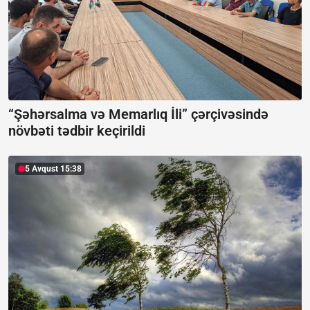
“Şəhərsalma və Memarlıq İli” çərçivəsində
növbəti tədbir keçirildi
5 Avqust 15:38