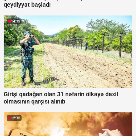
qeydiyyat başladı
14:12
Girişi qadağan olan 31 nəfərin ölkəyə daxil
olmasının qarşısı alınıb
12:35