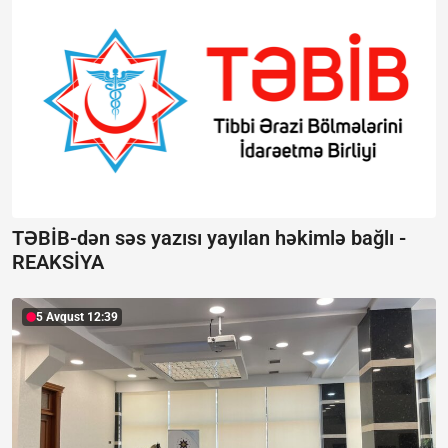
TƏBİB-dən səs yazısı yayılan həkimlə bağlı -
REAKSİYA
5 Avqust 12:39