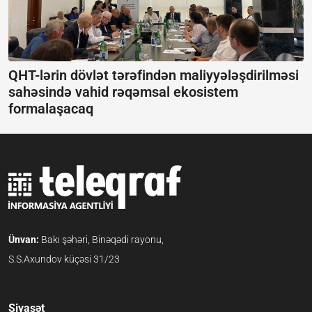
QHT-lərin dövlət tərəfindən maliyyələşdirilməsi
sahəsində vahid rəqəmsal ekosistem
formalaşacaq
Ünvan:
Bakı şəhəri, Binəqədi rayonu,
S.S.Axundov küçəsi 31/23
Siyasət