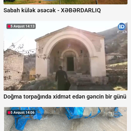
Sabah külək əsəcək -
XƏBƏRDARLIQ
5 Avqust 14:13
Doğma torpağında xidmət edən gəncin bir günü
5 Avqust 14:06