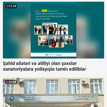
11:14
Şəhid ailələri və əlilliyi olan şəxslər
sanatoriyalara yollayışla təmin ediliblər
11:08