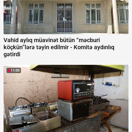
Vahid aylıq müavinət bütün “məcburi
köçkün”lərə təyin edilmir -
Komitə aydınlıq
gətirdi
11:00