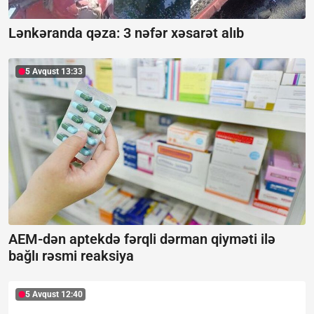
Lənkəranda qəza: 3 nəfər xəsarət alıb
5 Avqust 13:33
AEM-dən aptekdə fərqli dərman qiyməti ilə
bağlı rəsmi reaksiya
5 Avqust 12:40