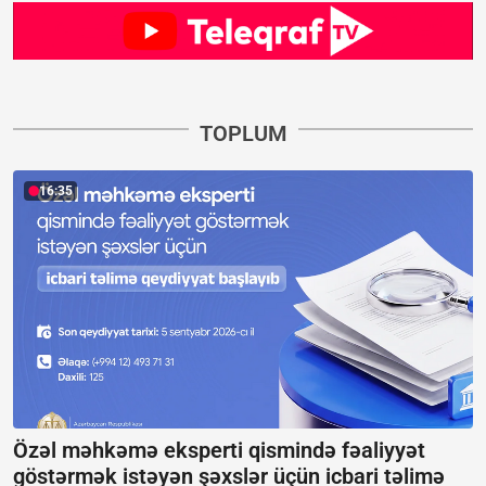
TOPLUM
16:35
Özəl məhkəmə eksperti qismində fəaliyyət
göstərmək istəyən şəxslər üçün icbari təlimə