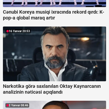
Cənubi Koreya musiqi ixracında rekord qırdı:
K-
pop-a qlobal maraq artır
16 Yanvar 20:53
Narkotikə görə saxlanılan Oktay Kaynarcanın
analizinin nəticəsi açıqlandı
2 Yanvar 08:46