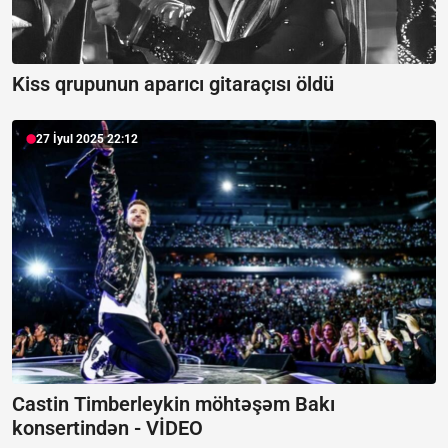
Kiss qrupunun aparıcı gitaraçısı öldü
27 İyul 2025 22:12
Castin Timberleykin möhtəşəm Bakı
konsertindən -
VİDEO