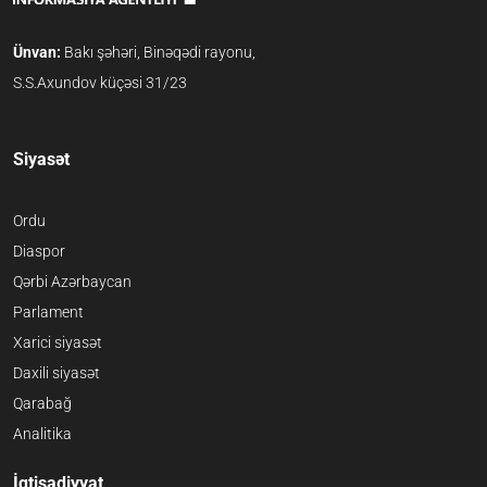
Ünvan:
Bakı şəhəri, Binəqədi rayonu,
S.S.Axundov küçəsi 31/23
Siyasət
Ordu
Diaspor
Qərbi Azərbaycan
Parlament
Xarici siyasət
Daxili siyasət
Qarabağ
Analitika
İqtisadiyyat