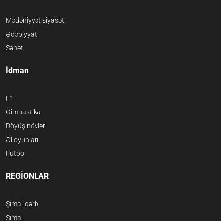
Mədəniyyət siyasəti
Ədəbiyyat
Sənət
İdman
F1
Gimnastika
Döyüş növləri
Əl oyunları
Futbol
REGİONLAR
Şimal-qərb
Şimal