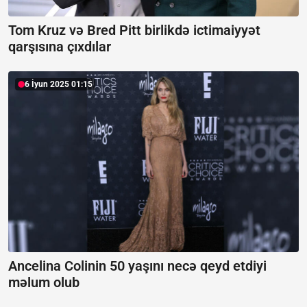
Tom Kruz və Bred Pitt birlikdə ictimaiyyət
qarşısına çıxdılar
6 İyun 2025 01:15
Ancelina Colinin 50 yaşını necə qeyd etdiyi
məlum olub