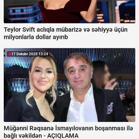
Teylor Svift aclıqla mübarizə və səhiyyə üçün
milyonlarla dollar ayırıb
17 Dekabr 2025 13:24
Müğənni Rəqsanə İsmayılovanın boşanması ilə
bağlı vəkildən -
AÇIQLAMA