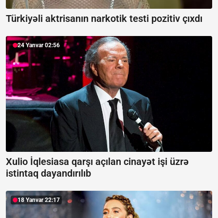
Türkiyəli aktrisanın narkotik testi pozitiv çıxdı
24 Yanvar 02:56
Xulio İqlesiasa qarşı açılan cinayət işi üzrə
istintaq dayandırılıb
18 Yanvar 22:17