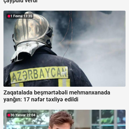
çaypulu verdi
1 Fevral 13:35
Zaqatalada beşmərtəbəli mehmanxanada
yanğın:
17 nəfər təxliyə edildi
30 Yanvar 22:04