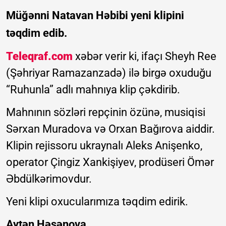
Müğənni Natavan Həbibi yeni klipini
təqdim edib.
Teleqraf.com
xəbər verir ki, ifaçı Sheyh Ree
(Şəhriyar Ramazanzadə) ilə birgə oxuduğu
“Ruhunla” adlı mahnıya klip çəkdirib.
Mahnının sözləri repçinin özünə, musiqisi
Sərxan Muradova və Orxan Bağırova aiddir.
Klipin rejissoru ukraynalı Aleks Anişenko,
operator Çingiz Xankişiyev, prodüseri Ömər
Əbdülkərimovdur.
Yeni klipi oxucularımıza təqdim edirik.
Aytən Həsənova