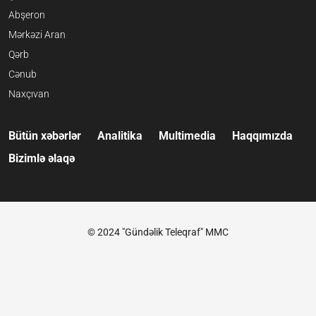
Abşeron
Mərkəzi Aran
Qərb
Cənub
Naxçıvan
Bütün xəbərlər
Analitika
Multimedia
Haqqımızda
Bizimlə əlaqə
© 2024 "Gündəlik Teleqraf" MMC