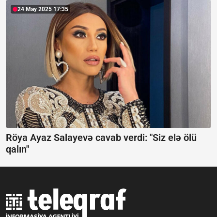
24 May 2025 17:35
Röya Ayaz Salayevə cavab verdi:
"Siz elə ölü
qalın"