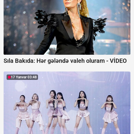
Sıla Bakıda: Hər gələndə valeh oluram -
VİDEO
17 Yanvar 03:48