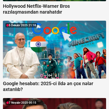
Hollywood Netflix-Warner Bros
razılaşmasından narahatdır
5 Dekabr 2025 21:18
Google hesabatı:
2025-ci ildə ən çox nələr
axtarılıb?
7 Noyabr 2025 00:15