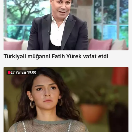
Türkiyəli müğənni Fatih Yürek vəfat etdi
27 Yanvar 19:00