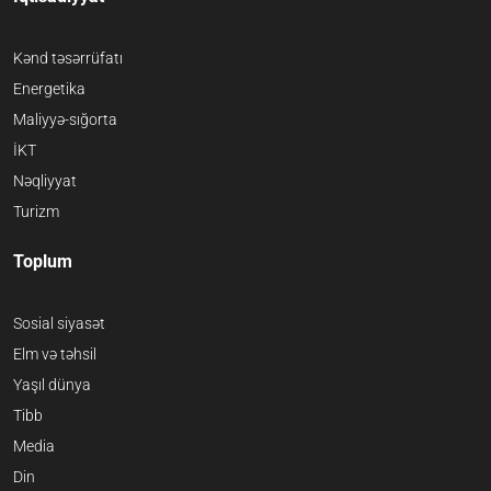
Kənd təsərrüfatı
Energetika
Maliyyə-sığorta
İKT
Nəqliyyat
Turizm
Toplum
Sosial siyasət
Elm və təhsil
Yaşıl dünya
Tibb
Media
Din