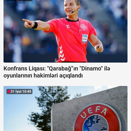
Konfrans Liqası: "Qarabağ”ın "Dinamo" ilə
oyunlarının hakimləri açıqlandı
31 İyul 10:45