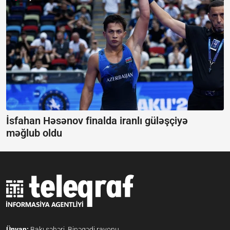
İsfahan Həsənov finalda iranlı güləşçiyə
məğlub oldu
Ünvan:
Bakı şəhəri, Binəqədi rayonu,