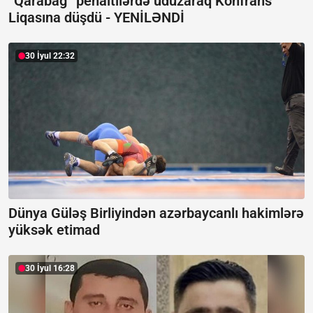
“Qarabağ” penaltilərdə uduzaraq Konfrans
Liqasına düşdü -
YENİLƏNDİ
30 İyul 22:32
Dünya Güləş Birliyindən azərbaycanlı hakimlərə
yüksək etimad
30 İyul 16:28