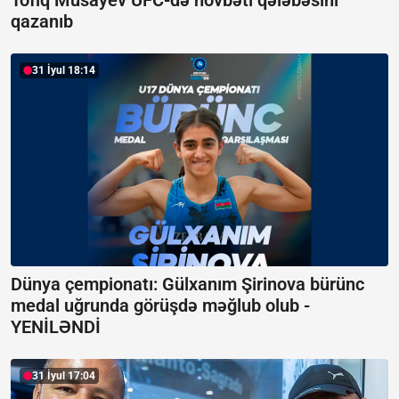
Tofiq Musayev UFC-də növbəti qələbəsini
qazanıb
31 İyul 18:14
Dünya çempionatı: Gülxanım Şirinova bürünc
medal uğrunda görüşdə məğlub olub -
YENİLƏNDİ
31 İyul 17:04