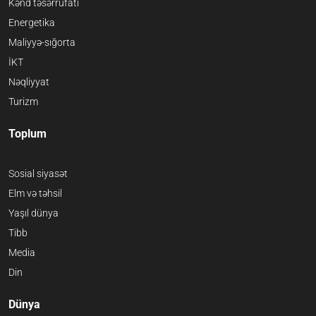
Kənd təsərrüfatı
Energetika
Maliyyə-sığorta
İKT
Nəqliyyat
Turizm
Toplum
Sosial siyasət
Elm və təhsil
Yaşıl dünya
Tibb
Media
Din
Dünya