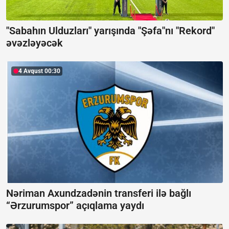
"Sabahın Ulduzları" yarışında "Şəfa"nı "Rekord"
əvəzləyəcək
4 Avqust 00:30
Nəriman Axundzadənin transferi ilə bağlı
“Ərzurumspor” açıqlama yaydı