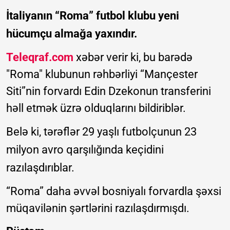
İtaliyanın “Roma” futbol klubu yeni
hücumçu almağa yaxındır.
Teleqraf.com
xəbər verir ki, bu barədə
"Roma" klubunun rəhbərliyi “Mançester
Siti”nin forvardı Edin Dzekonun transferini
həll etmək üzrə olduqlarını bildiriblər.
Belə ki, tərəflər 29 yaşlı futbolçunun 23
milyon avro qarşılığında keçidini
razılaşdırıblar.
“Roma” daha əvvəl bosniyalı forvardla şəxsi
müqavilənin şərtlərini razılaşdırmışdı.