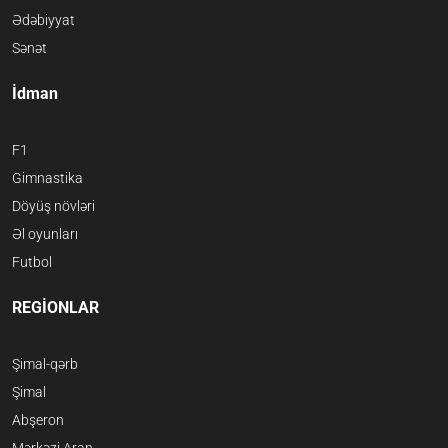
Ədəbiyyat
Sənət
İdman
F1
Gimnastika
Döyüş növləri
Əl oyunları
Futbol
REGİONLAR
Şimal-qərb
Şimal
Abşeron
Mərkəzi Aran