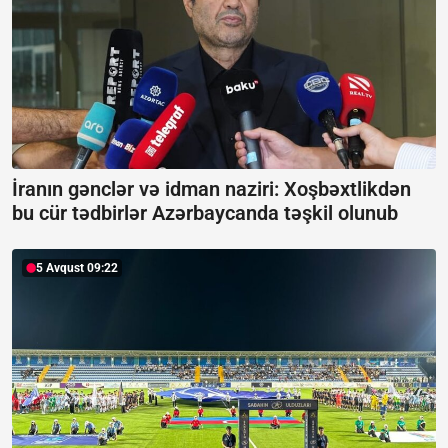
İranın gənclər və idman naziri: Xoşbəxtlikdən
bu cür tədbirlər Azərbaycanda təşkil olunub
5 Avqust 09:22