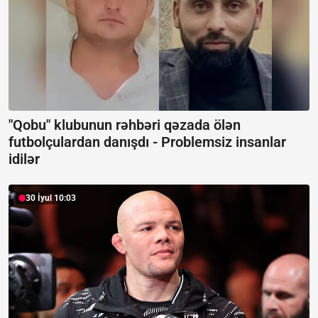
"Qobu" klubunun rəhbəri qəzada ölən
futbolçulardan danışdı -
Problemsiz insanlar
idilər
30 İyul 10:03