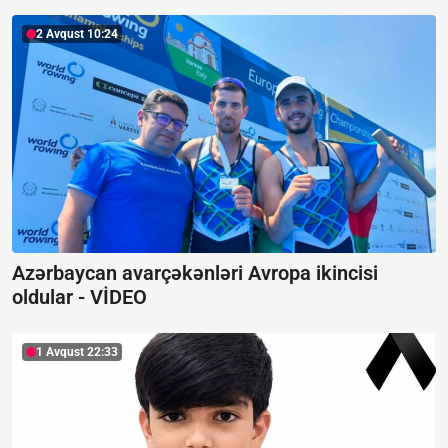
2 Avqust 10:24
Azərbaycan avarçəkənləri Avropa ikincisi
oldular -
VİDEO
1 Avqust 22:33