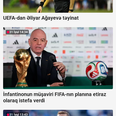
UEFA-dan Əliyar Ağayevə təyinat
31 İyul 14:34
İnfantinonun müşaviri FIFA-nın planına etiraz
olaraq istefa verdi
31 İyul 13:43