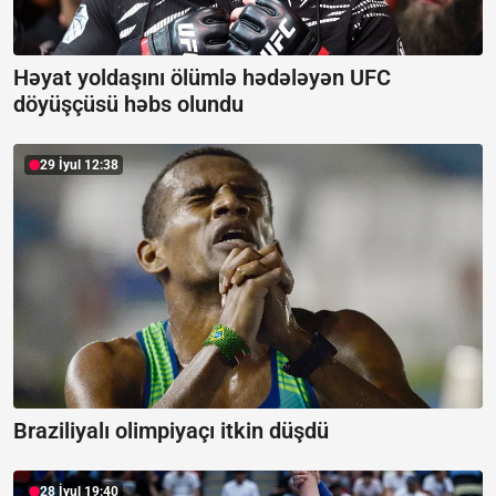
Həyat yoldaşını ölümlə hədələyən UFC
döyüşçüsü həbs olundu
29 İyul 12:38
Braziliyalı olimpiyaçı itkin düşdü
28 İyul 19:40