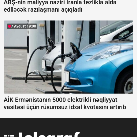
ABŞ-nin maliyyə naziri İranla tezliklə əldə
ediləcək razılaşmanı açıqladı
7 Avqust 19:00
AİK Ermənistanın 5000 elektrikli nəqliyyat
vasitəsi üçün rüsumsuz idxal kvotasını artırıb