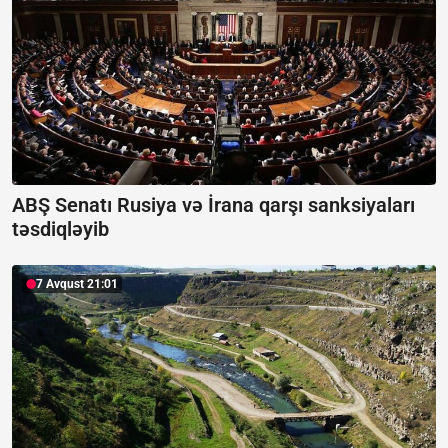
ABŞ Senatı Rusiya və İrana qarşı sanksiyaları
təsdiqləyib
7 Avqust 21:01