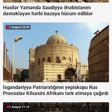
Husilər Yəməndə Səudiyyə Ərəbistanını
dəstəkləyən hərbi bazaya hücum ediblər
7 Avqust 22:09
İsgəndəriyyə Patriarxlığının yepiskopu Rus
Pravoslav Kilsəsini Afrikanı tərk etməyə çağırdı
7 Avqust 21:10