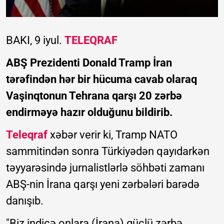
BAKI, 9 iyul.
TELEQRAF
ABŞ Prezidenti Donald Tramp İran
tərəfindən hər bir hücuma cavab olaraq
Vaşinqtonun Tehrana qarşı 20 zərbə
endirməyə hazır olduğunu bildirib.
Teleqraf
xəbər verir ki, Tramp NATO
sammitindən sonra Türkiyədən qayıdarkən
təyyarəsində jurnalistlərlə söhbəti zamanı
ABŞ-nin İrana qarşı yeni zərbələri barədə
danışıb.
"Biz indicə onlara (İrana) güclü zərbə