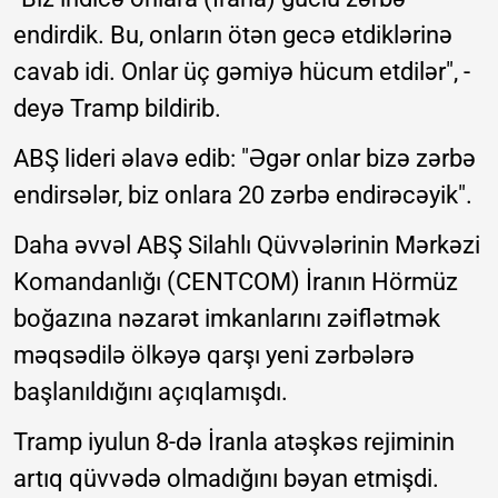
endirdik. Bu, onların ötən gecə etdiklərinə
cavab idi. Onlar üç gəmiyə hücum etdilər", -
deyə Tramp bildirib.
ABŞ lideri əlavə edib: "Əgər onlar bizə zərbə
endirsələr, biz onlara 20 zərbə endirəcəyik".
Daha əvvəl ABŞ Silahlı Qüvvələrinin Mərkəzi
Komandanlığı (CENTCOM) İranın Hörmüz
boğazına nəzarət imkanlarını zəiflətmək
məqsədilə ölkəyə qarşı yeni zərbələrə
başlanıldığını açıqlamışdı.
Tramp iyulun 8-də İranla atəşkəs rejiminin
artıq qüvvədə olmadığını bəyan etmişdi.