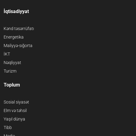
İqtisadiyyat
Kənd təsərrüfatı
Energetika
Maliyyə-sığorta
İKT
Nəqliyyat
Turizm
Toplum
Sosial siyasət
Elm və təhsil
Yaşıl dünya
Tibb