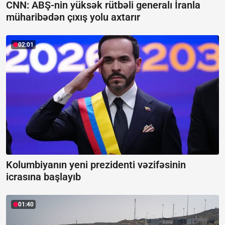
CNN: ABŞ-nin yüksək rütbəli generalı İranla
müharibədən çıxış yolu axtarır
02:01
Kolumbiyanın yeni prezidenti vəzifəsinin
icrasına başlayıb
01:40