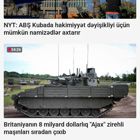
NYT: ABŞ Kubada hakimiyyət dəyişikliyi üçün
mümkün namizədlər axtarır
04:26
Britaniyanın 8 milyard dollarlıq "Ajax" zirehli
maşınları sıradan çıxıb