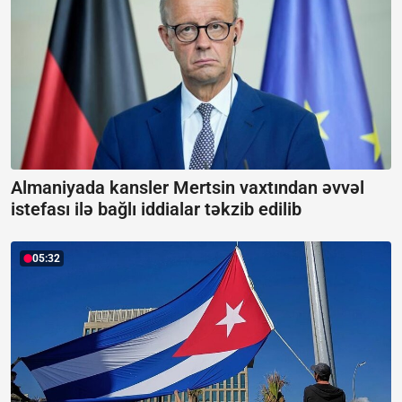
Almaniyada kansler Mertsin vaxtından əvvəl
istefası ilə bağlı iddialar təkzib edilib
05:32