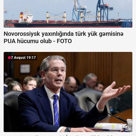
Novorossiysk yaxınlığında türk yük gəmisinə
PUA hücumu olub -
FOTO
7 Avqust 19:17