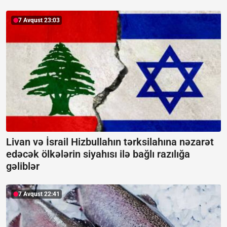
7 Avqust 23:03
Livan və İsrail Hizbullahın tərksilahına nəzarət
edəcək ölkələrin siyahısı ilə bağlı razılığa
gəliblər
7 Avqust 22:41