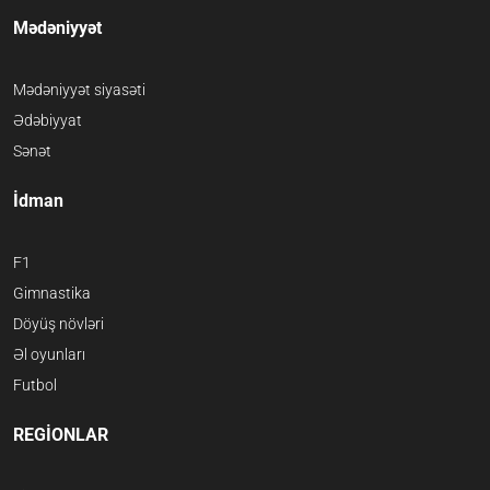
Mədəniyyət
Mədəniyyət siyasəti
Ədəbiyyat
Sənət
İdman
F1
Gimnastika
Döyüş növləri
Əl oyunları
Futbol
REGİONLAR