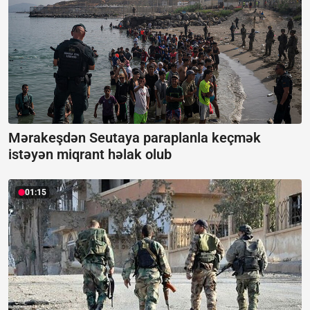
Mərakeşdən Seutaya paraplanla keçmək
istəyən miqrant həlak olub
01:15