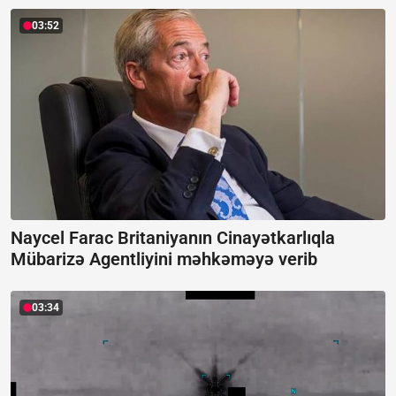
03:52
Naycel Farac Britaniyanın Cinayətkarlıqla
Mübarizə Agentliyini məhkəməyə verib
03:34