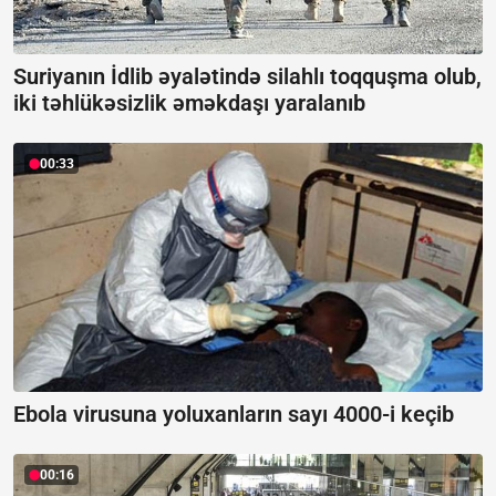
Suriyanın İdlib əyalətində silahlı toqquşma olub,
iki təhlükəsizlik əməkdaşı yaralanıb
00:33
Ebola virusuna yoluxanların sayı 4000-i keçib
00:16