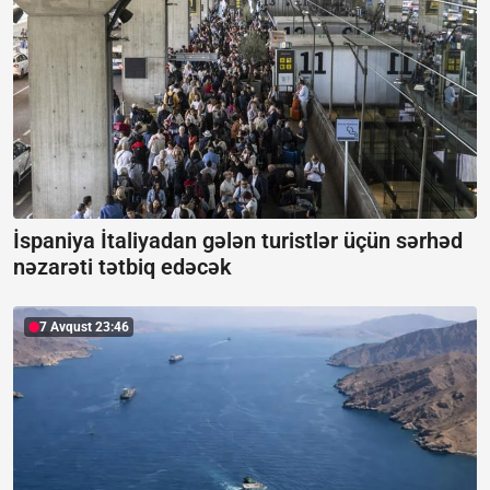
İspaniya İtaliyadan gələn turistlər üçün sərhəd
nəzarəti tətbiq edəcək
7 Avqust 23:46