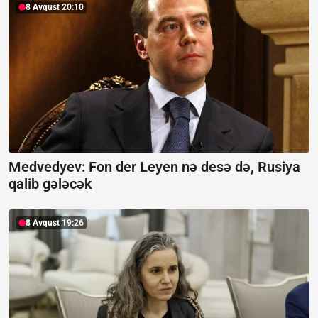
8 Avqust 20:10
Medvedyev: Fon der Leyen nə desə də, Rusiya
qalib gələcək
8 Avqust 19:26