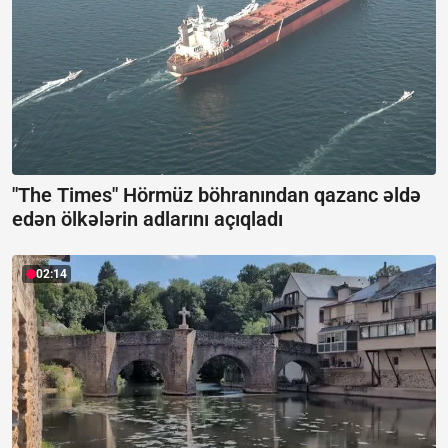
"The Times" Hörmüz böhranından qazanc əldə
edən ölkələrin adlarını açıqladı
02:14