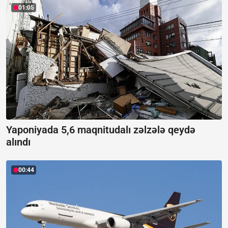
01:05
Yaponiyada 5,6 maqnitudalı zəlzələ qeydə
alındı
00:44