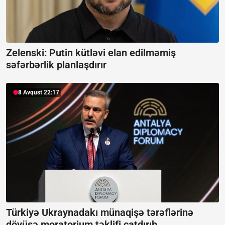
Zelenski: Putin kütləvi elan edilməmiş
səfərbərlik planlaşdırır
8 Avqust 22:17
Türkiyə Ukraynadakı münaqişə tərəflərinə
döyüşə moratorium təklifi çatdırıb