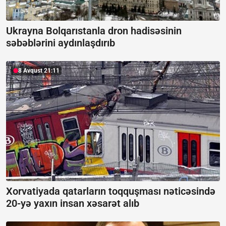
Ukrayna Bolqarıstanla dron hadisəsinin
səbəblərini aydınlaşdırıb
8 Avqust 21:11
Xorvatiyada qatarların toqquşması nəticəsində
20-yə yaxın insan xəsarət alıb