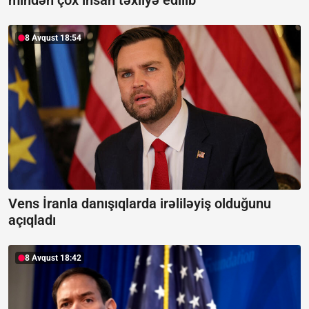
mindən çox insan təxliyə edilib
8 Avqust 18:54
Vens İranla danışıqlarda irəliləyiş olduğunu
açıqladı
8 Avqust 18:42