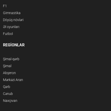
F1
Gimnastika
Döyüş növləri
Əl oyunları
Futbol
REGİONLAR
Şimal-qərb
Şimal
Abşeron
Mərkəzi Aran
Qərb
Cənub
Naxçıvan