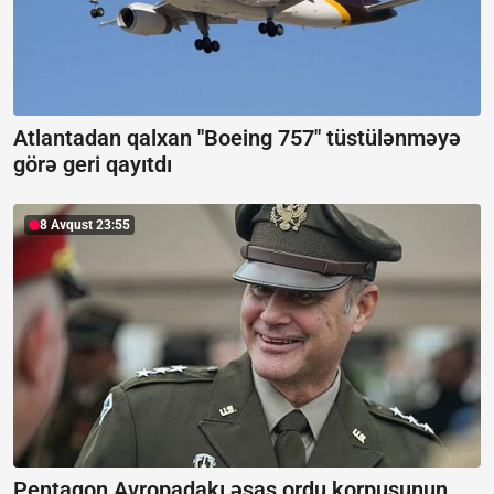
Atlantadan qalxan "Boeing 757" tüstülənməyə
görə geri qayıtdı
8 Avqust 23:55
Pentaqon Avropadakı əsas ordu korpusunun