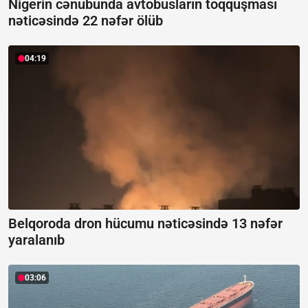
Nigerin cənubunda avtobusların toqquşması
nəticəsində 22 nəfər ölüb
04:19
Belqoroda dron hücumu nəticəsində 13 nəfər
yaralanıb
03:06