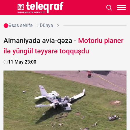
Əsas səhifə
Dünya
Almaniyada avia-qəza -
Motorlu planer
ilə yüngül təyyarə toqquşdu
11 May 23:00