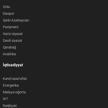
Ordu
Diaspor
Qərbi Azərbaycan
Parlament
Xarici siyasət
Daxili siyasət
Qarabağ
Analitika
İqtisadiyyat
Kənd təsərrüfatı
Energetika
Maliyyə-sığorta
İKT
Nəqliyyat