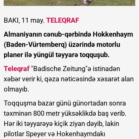
BAKI, 11 may.
TELEQRAF
Almaniyanın cənub-qərbində Hokkenhaym
(Baden-Vürtemberq) üzərində motorlu
planer ilə yüngül təyyarə toqquşub.
Teleqraf
"Badische Zeitung"ə istinadən
xəbər verir ki, qəza nəticəsində xəsarət alan
olmayıb.
Toqquşma bazar günü günortadan sonra
təxminən 800 metr yüksəklikdə baş verib.
Hər iki təyyarəyə kiçik ziyan dəyib, lakin
pilotlar Speyer və Hokenhaymdakı