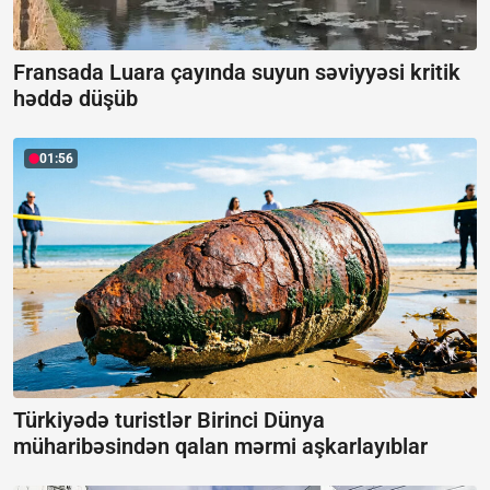
Fransada Luara çayında suyun səviyyəsi kritik
həddə düşüb
01:56
Türkiyədə turistlər Birinci Dünya
müharibəsindən qalan mərmi aşkarlayıblar