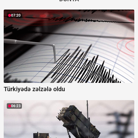
07:20
Türkiyədə zəlzələ oldu
06:23