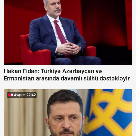
Hakan Fidan: Türkiyə Azərbaycan və
Ermənistan arasında davamlı sülhü dəstəkləyir
8 Avqust 22:42