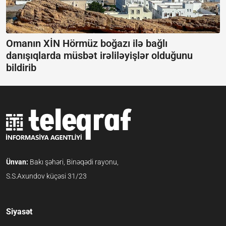
Omanın XİN Hörmüz boğazı ilə bağlı
danışıqlarda müsbət irəliləyişlər olduğunu
bildirib
Ünvan:
Bakı şəhəri, Binəqədi rayonu,
S.S.Axundov küçəsi 31/23
Siyasət