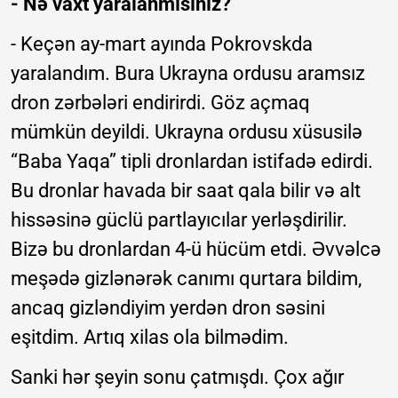
- Nə vaxt yaralanmısınız?
- Keçən ay-mart ayında Pokrovskda
yaralandım. Bura Ukrayna ordusu aramsız
dron zərbələri endirirdi. Göz açmaq
mümkün deyildi. Ukrayna ordusu xüsusilə
“Baba Yaqa” tipli dronlardan istifadə edirdi.
Bu dronlar havada bir saat qala bilir və alt
hissəsinə güclü partlayıcılar yerləşdirilir.
Bizə bu dronlardan 4-ü hücüm etdi. Əvvəlcə
meşədə gizlənərək canımı qurtara bildim,
ancaq gizləndiyim yerdən dron səsini
eşitdim. Artıq xilas ola bilmədim.
Sanki hər şeyin sonu çatmışdı. Çox ağır