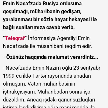
Emin Nəcəfzadə Rusiya ordusuna
qoşulmağı, müharibənin gedişatı,
yaralanması bir sözlə həyat hekayəsi ilə
bağlı suallarımıza cavab verib.
“
Teleqraf
” İnformasiya Agentliyi Emin
Nəcəfzadə ilə müsahibəni təqdim edir.
- Özünüz haqqında məlumat verərdiniz...
- Nəcəfzadə Emin Nazim oğlu 23 sentyabr
1999-cu ildə Tərtər rayonunda anadan
olmuşam. Vətən müharibəsinin
iştirakçısıyam. Müharibədən sonra işə
düzəldim. Ancaq işdəki qanunsuzluqları
ictimailəşdirdiyimə görə məni maddə ilə