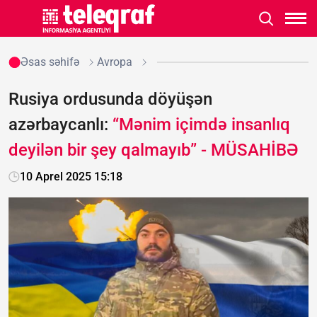
Əsas səhifə
Avropa
Rusiya ordusunda döyüşən
azərbaycanlı:
“Mənim içimdə insanlıq
deyilən bir şey qalmayıb” - MÜSAHİBƏ
10 Aprel 2025 15:18