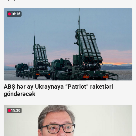
16:16
ABŞ hər ay Ukraynaya “Patriot” raketləri
göndərəcək
15:30