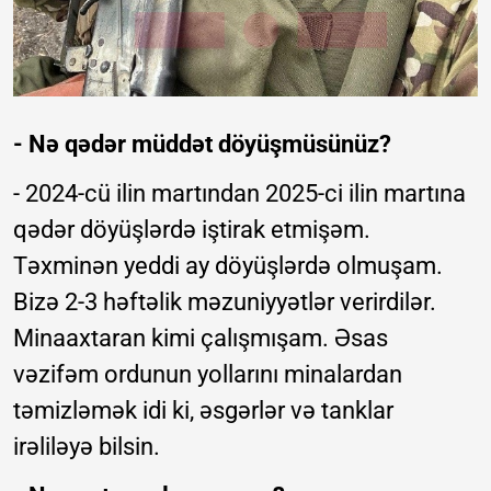
- Nə qədər müddət döyüşmüsünüz?
- 2024-cü ilin martından 2025-ci ilin martına
qədər döyüşlərdə iştirak etmişəm.
Təxminən yeddi ay döyüşlərdə olmuşam.
Bizə 2-3 həftəlik məzuniyyətlər verirdilər.
Minaaxtaran kimi çalışmışam. Əsas
vəzifəm ordunun yollarını minalardan
təmizləmək idi ki, əsgərlər və tanklar
irəliləyə bilsin.