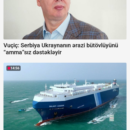
Vuçiç: Serbiya Ukraynanın ərazi bütövlüyünü
“amma”sız dəstəkləyir
14:56