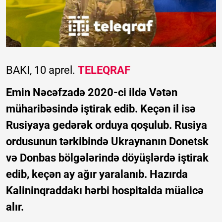
BAKI, 10 aprel.
TELEQRAF
Emin Nəcəfzadə 2020-ci ildə Vətən
müharibəsində iştirak edib. Keçən il isə
Rusiyaya gedərək orduya qoşulub. Rusiya
ordusunun tərkibində Ukraynanın Donetsk
və Donbas bölgələrində döyüşlərdə iştirak
edib, keçən ay ağır yaralanıb. Hazırda
Kalininqraddakı hərbi hospitalda müalicə
alır.