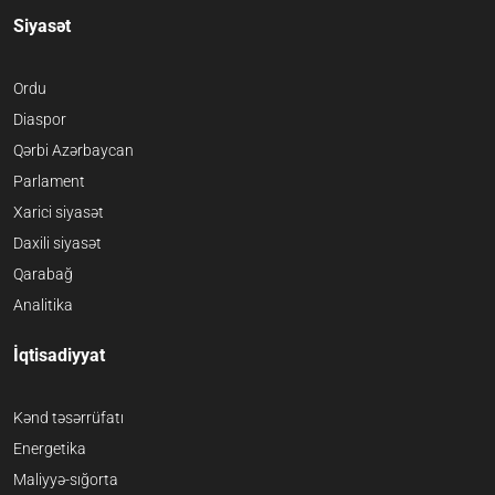
Siyasət
Ordu
Diaspor
Qərbi Azərbaycan
Parlament
Xarici siyasət
Daxili siyasət
Qarabağ
Analitika
İqtisadiyyat
Kənd təsərrüfatı
Energetika
Maliyyə-sığorta