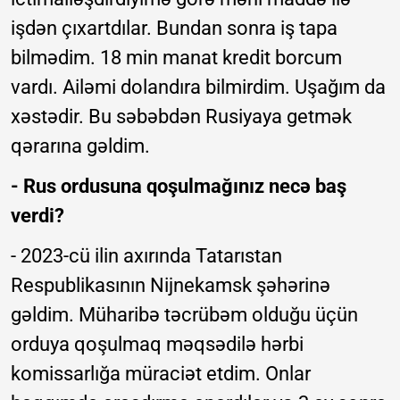
işdən çıxartdılar. Bundan sonra iş tapa
bilmədim. 18 min manat kredit borcum
vardı. Ailəmi dolandıra bilmirdim. Uşağım da
xəstədir. Bu səbəbdən Rusiyaya getmək
qərarına gəldim.
- Rus ordusuna qoşulmağınız necə baş
verdi?
- 2023-cü ilin axırında Tatarıstan
Respublikasının Nijnekamsk şəhərinə
gəldim. Müharibə təcrübəm olduğu üçün
orduya qoşulmaq məqsədilə hərbi
komissarlığa müraciət etdim. Onlar