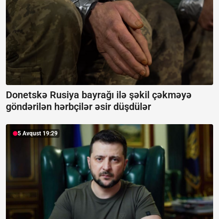
Donetskə Rusiya bayrağı ilə şəkil çəkməyə
göndərilən hərbçilər əsir düşdülər
5 Avqust 19:29