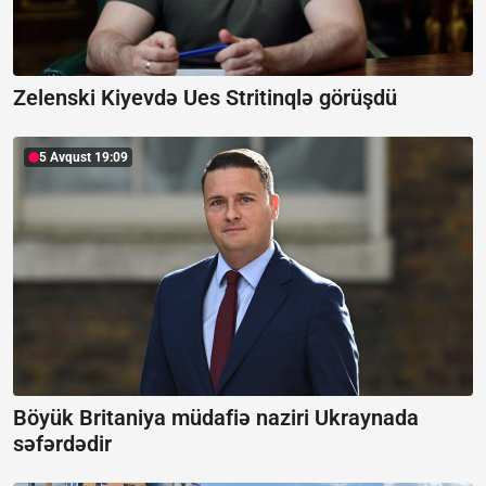
Zelenski Kiyevdə Ues Stritinqlə görüşdü
5 Avqust 19:09
Böyük Britaniya müdafiə naziri Ukraynada
səfərdədir