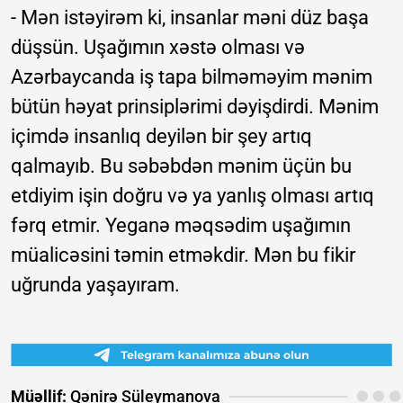
- Mən istəyirəm ki, insanlar məni düz başa
düşsün. Uşağımın xəstə olması və
Azərbaycanda iş tapa bilməməyim mənim
bütün həyat prinsiplərimi dəyişdirdi. Mənim
içimdə insanlıq deyilən bir şey artıq
qalmayıb. Bu səbəbdən mənim üçün bu
etdiyim işin doğru və ya yanlış olması artıq
fərq etmir. Yeganə məqsədim uşağımın
müalicəsini təmin etməkdir. Mən bu fikir
uğrunda yaşayıram.
Müəllif:
Qənirə Süleymanova