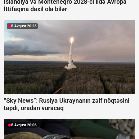
İslandiya və Monteneqro 2028-ci ildə Avropa
İttifaqına daxil ola bilər
5 Avqust 20:25
“Sky News”:
Rusiya Ukraynanın zəif nöqtəsini
tapdı, oradan vuracaq
5 Avqust 20:06