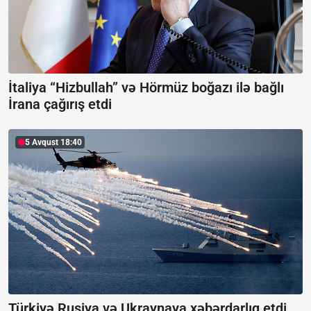
İtaliya “Hizbullah” və Hörmüz boğazı ilə bağlı
İrana çağırış etdi
5 Avqust 18:40
Türkiyə Rusiya və Ukraynaya xəbərdarlıq etdi