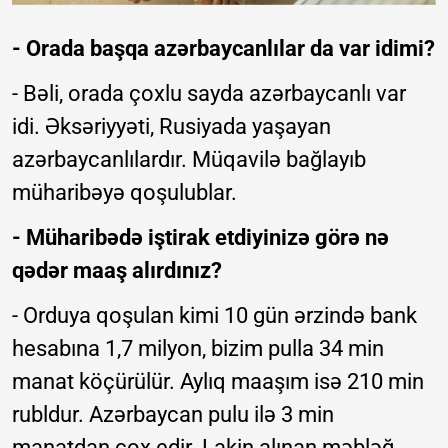
- Orada başqa azərbaycanlılar da var idimi?
- Bəli, orada çoxlu sayda azərbaycanlı var
idi. Əksəriyyəti, Rusiyada yaşayan
azərbaycanlılardır. Müqavilə bağlayıb
müharibəyə qoşulublar.
- Müharibədə iştirak etdiyinizə görə nə
qədər maaş alırdınız?
- Orduya qoşulan kimi 10 gün ərzində bank
hesabına 1,7 milyon, bizim pulla 34 min
manat köçürülür. Aylıq maaşım isə 210 min
rubldur. Azərbaycan pulu ilə 3 min
manatdan çox edir. Lakin alınan məbləğ