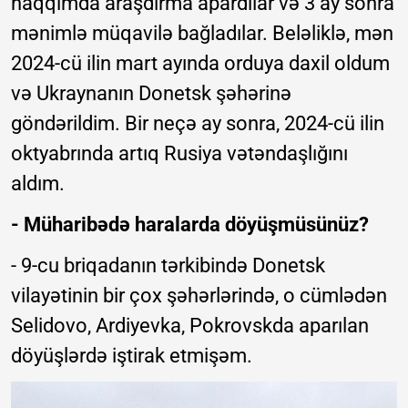
haqqımda araşdırma apardılar və 3 ay sonra
mənimlə müqavilə bağladılar. Beləliklə, mən
2024-cü ilin mart ayında orduya daxil oldum
və Ukraynanın Donetsk şəhərinə
göndərildim. Bir neçə ay sonra, 2024-cü ilin
oktyabrında artıq Rusiya vətəndaşlığını
aldım.
- Müharibədə haralarda döyüşmüsünüz?
- 9-cu briqadanın tərkibində Donetsk
vilayətinin bir çox şəhərlərində, o cümlədən
Selidovo, Ardiyevka, Pokrovskda aparılan
döyüşlərdə iştirak etmişəm.