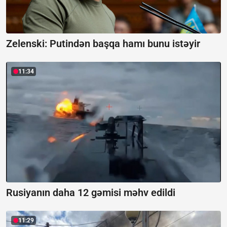
Zelenski:
Putindən başqa hamı bunu istəyir
11:34
Rusiyanın daha 12 gəmisi məhv edildi
11:29