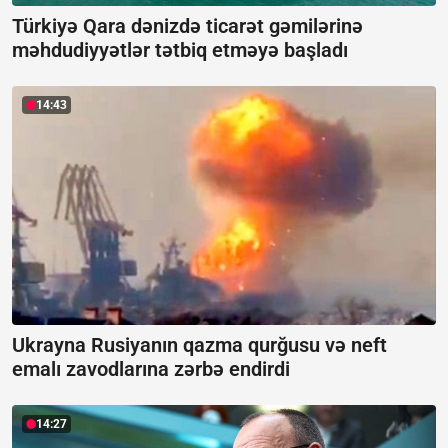
Türkiyə Qara dənizdə ticarət gəmilərinə
məhdudiyyətlər tətbiq etməyə başladı
14:43
Ukrayna Rusiyanın qazma qurğusu və neft
emalı zavodlarına zərbə endirdi
14:27