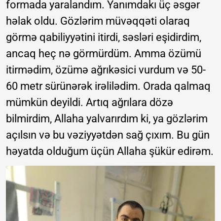
formada yaralandım. Yanımdakı üç əsgər
həlak oldu. Gözlərim müvəqqəti olaraq
görmə qabiliyyətini itirdi, səsləri eşidirdim,
ancaq heç nə görmürdüm. Amma özümü
itirmədim, özümə ağrıkəsici vurdum və 50-
60 metr sürünərək irəlilədim. Orada qalmaq
mümkün deyildi. Artıq ağrılara dözə
bilmirdim, Allaha yalvarırdım ki, ya gözlərim
açılsın və bu vəziyyətdən sağ çıxım. Bu gün
həyatda olduğum üçün Allaha şükür edirəm.