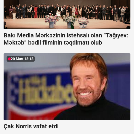
Bakı Media Mərkəzinin istehsalı olan “Tağıyev:
Məktəb” bədii filminin təqdimatı olub
20 Mart 18:18
Çak Norris vəfat etdi