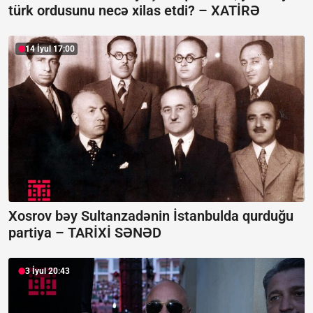
türk ordusunu necə xilas etdi? –
XATİRƏ
14 İyul 17:00
Xosrov bəy Sultanzadənin İstanbulda qurduğu
partiya –
TARİXİ SƏNƏD
3 İyul 20:43