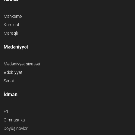
Məhkəmə
Kriminal
Maraqlı
Mədəniyyət
Mədəniyyət siyasəti
Ədəbiyyat
Sənət
İdman
F1
Gimnastika
Döyüş növləri