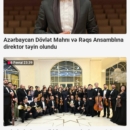
Azərbaycan Dövlət Mahnı və Rəqs Ansamblına
direktor təyin olundu
6 Fevral 23:39