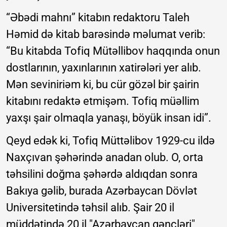
“Əbədi mahnı” kitabın redaktoru Taleh
Həmid də kitab barəsində məlumat verib:
“Bu kitabda Tofiq Mütəllibov haqqında onun
dostlarının, yaxınlarının xatirələri yer alıb.
Mən seviniriəm ki, bu cür gözəl bir şairin
kitabını redaktə etmişəm. Tofiq müəllim
yaxşı şair olmaqla yanaşı, böyük insan idi”.
Qeyd edək ki, Tofiq Müttəlibov 1929-cu ildə
Naxçıvan şəhərində anadan olub. O, orta
təhsilini doğma şəhərdə aldıqdan sonra
Bakıya gəlib, burada Azərbaycan Dövlət
Universitetində təhsil alıb. Şair 20 il
müddətində 20 il "Azərbaycan gəncləri"