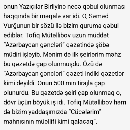
onun Yazıçılar Birliyinə necə qəbul olunması
haqqında bir məqalə var idi. O, Səməd
Vurğunun bir sözü ilə bizim quruma qəbul
ediblər. Tofiq Mütəllibov uzun müddət
“Azərbaycan gəncləri” qəzetində şöbə
müdiri işləyib. Mənim də ilk şeirlərim məhz
bu qəzetdə çap olunmuşdu. Özü də
“Azərbaycan gəncləri” qəzeti indiki qəzetlər
kimi deyildi. Onun 500 min tirajla çap
olunurdu. Bu qəzetdə şeiri çap olunmaq o,
dövr üçün böyük iş idi. Tofiq Mütəllibov həm
də bizim yaddaşımızda “Cücələrim”
mahnısının müəllifi kimi qalacaq”.