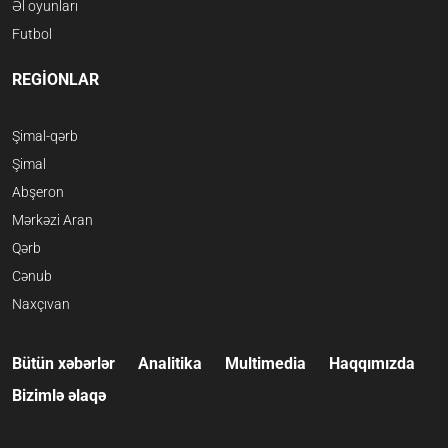
Əl oyunları
Futbol
REGİONLAR
Şimal-qərb
Şimal
Abşeron
Mərkəzi Aran
Qərb
Cənub
Naxçıvan
Bütün xəbərlər
Analitika
Multimedia
Haqqımızda
Bizimlə əlaqə