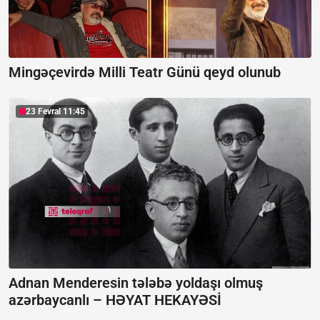
Mingəçevirdə Milli Teatr Günü qeyd olunub
23 Fevral 11:45
Adnan Menderesin tələbə yoldaşı olmuş
azərbaycanlı –
HƏYAT HEKAYƏSİ