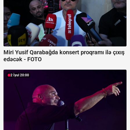
Miri Yusif Qarabağda konsert proqramı ilə çıxış
edəcək -
FOTO
2 İyul 20:00