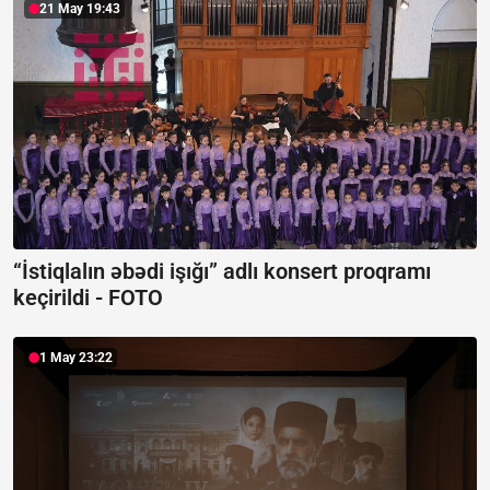
21 May 19:43
“İstiqlalın əbədi işığı” adlı konsert proqramı
keçirildi -
FOTO
1 May 23:22