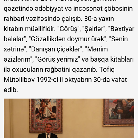
qəzetində ədəbiyyat və incəsənət şöbəsinin
rəhbəri vəzifəsində çalışıb. 30-a yaxın
kitabın müəllifidir. "Görüş", "Şeirlər", "Bəxtiyar
balalar", "Gözəllikdən doymur ürək", "Sənin
xətrinə", "Danışan çiçəklər", "Mənim
əzizlərim", "Görüş yerimiz" və başqa kitabları
ilə oxucuların rəğbətini qazanıb. Tofiq
Mütəllibov 1992-ci il oktyabrın 30-da vəfat
edib.