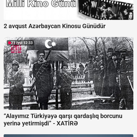
2 avqust Azərbaycan Kinosu Günüdür
23 İyul 12:33
“Alayımız Türkiyəyə qarşı qardaşlıq borcunu
yerinə yetirmişdi” -
XATİRƏ