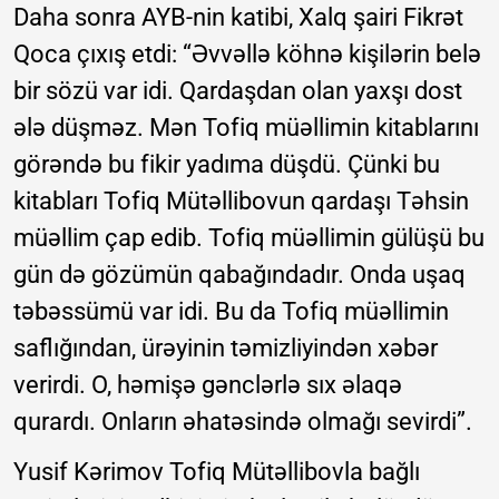
Daha sonra AYB-nin katibi, Xalq şairi Fikrət
Qoca çıxış etdi: “Əvvəllə köhnə kişilərin belə
bir sözü var idi. Qardaşdan olan yaxşı dost
ələ düşməz. Mən Tofiq müəllimin kitablarını
görəndə bu fikir yadıma düşdü. Çünki bu
kitabları Tofiq Mütəllibovun qardaşı Təhsin
müəllim çap edib. Tofiq müəllimin gülüşü bu
gün də gözümün qabağındadır. Onda uşaq
təbəssümü var idi. Bu da Tofiq müəllimin
saflığından, ürəyinin təmizliyindən xəbər
verirdi. O, həmişə gənclərlə sıx əlaqə
qurardı. Onların əhatəsində olmağı sevirdi”.
Yusif Kərimov Tofiq Mütəllibovla bağlı