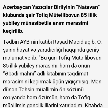
Azərbaycan Yazıçılar Birliyinin “Natəvan”
klubunda şair Tofiq Mütəllibovun 85 illik
yubiley münasibətilə anım mərasimi
keçirilib.
Tədbiri AYB-nin katibi Rəşad Məcid açıb. O,
şairin həyat və yaradıcılığı haqqında geniş
məlumat verib: “Bu gün Tofiq Mütəllibovun
85 illik yubiley mərasimi, həm də onun
“Əbədi mahnı” adlı kitabının təqdimat
mərasimini keçirmək üçün yığışmışıq. Mən
dünən Təhsin müəllimin ön sözünü
oxuyanda həm özümün, həm də Tofiq
müəllimin gənclik illərini xatırladım. Kitabda