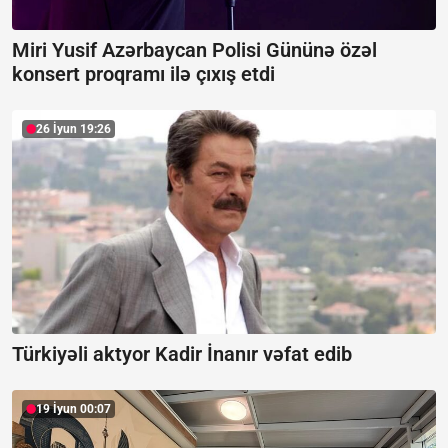
Miri Yusif Azərbaycan Polisi Gününə özəl
konsert proqramı ilə çıxış etdi
26 İyun 19:26
Türkiyəli aktyor Kadir İnanır vəfat edib
19 İyun 00:07