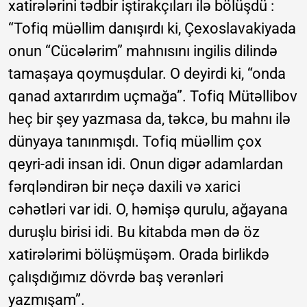
xatirələrini tədbir iştirakçıları ilə bölüşdü :
“Tofiq müəllim danışırdı ki, Çexoslavakiyada
onun “Cücələrim” mahnısını ingilis dilində
tamaşaya qoymuşdular. O deyirdi ki, “onda
qanad axtarırdım uçmağa”. Tofiq Mütəllibov
heç bir şey yazmasa da, təkcə, bu mahnı ilə
dünyaya tanınmışdı. Tofiq müəllim çox
qeyri-adi insan idi. Onun digər adamlardan
fərqləndirən bir neçə daxili və xarici
cəhətləri var idi. O, həmişə qurulu, ağayana
duruşlu birisi idi. Bu kitabda mən də öz
xatirələrimi bölüşmüşəm. Orada birlikdə
çalışdığımız dövrdə baş verənləri
yazmışam”.