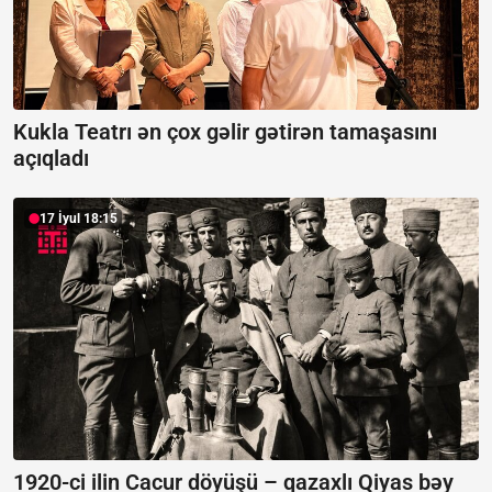
Kukla Teatrı ən çox gəlir gətirən tamaşasını
açıqladı
17 İyul 18:15
1920-ci ilin Cacur döyüşü – qazaxlı Qiyas bəy