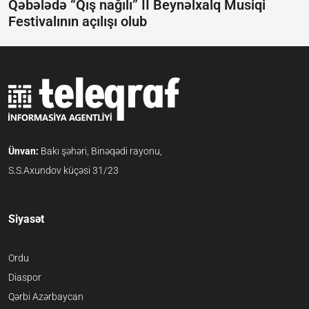
Qəbələdə “Qış nağılı” II Beynəlxalq Musiqi
Festivalının açılışı olub
Ünvan:
Bakı şəhəri, Binəqədi rayonu,
S.S.Axundov küçəsi 31/23
Siyasət
Ordu
Diaspor
Qərbi Azərbaycan