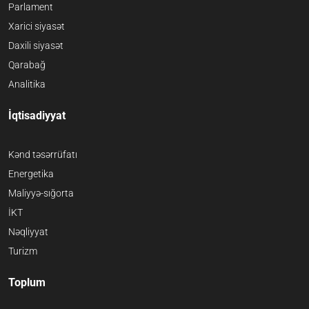
Parlament
Xarici siyasət
Daxili siyasət
Qarabağ
Analitika
İqtisadiyyat
Kənd təsərrüfatı
Energetika
Maliyyə-sığorta
İKT
Nəqliyyat
Turizm
Toplum