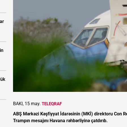
ar
in
rük
BAKI, 15 may.
TELEQRAF
ABŞ Mərkəzi Kəşfiyyat İdarəsinin (MKİ) direktoru Con R
Trampın mesajını Havana rəhbərliyinə çatdırıb.