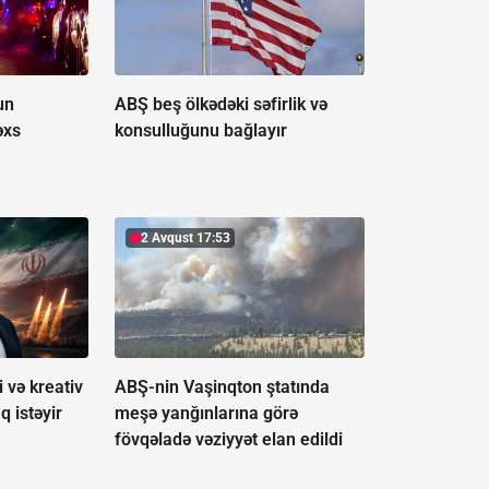
un
ABŞ beş ölkədəki səfirlik və
əxs
konsulluğunu bağlayır
2 Avqust 17:53
 və kreativ
ABŞ-nin Vaşinqton ştatında
q istəyir
meşə yanğınlarına görə
fövqəladə vəziyyət elan edildi