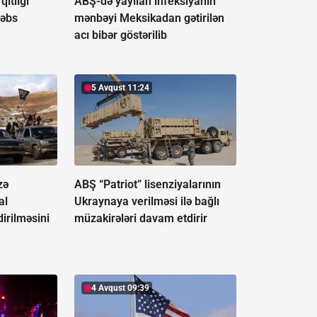
ıtlığı
ABŞ-də yayılan infeksiyanın
həbs
mənbəyi Meksikadan gətirilən
acı bibər göstərilib
5 Avqust 11:24
zə
ABŞ “Patriot” lisenziyalarının
al
Ukraynaya verilməsi ilə bağlı
irilməsini
müzakirələri davam etdirir
4 Avqust 09:39