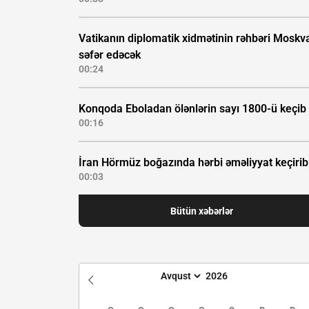
Vatikanın diplomatik xidmətinin rəhbəri Moskv
səfər edəcək
00:24
Konqoda Eboladan ölənlərin sayı 1800-ü keçib
00:16
İran Hörmüz boğazında hərbi əməliyyat keçirib
00:03
Bütün xəbərlər