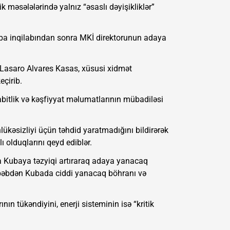
ik məsələlərində yalnız “əsaslı dəyişikliklər”
Kuba inqilabından sonra MKİ direktorunun adaya
i Lasaro Alvares Kasas, xüsusi xidmət
eçirib.
abitlik və kəşfiyyat məlumatlarının mübadiləsi
lükəsizliyi üçün təhdid yaratmadığını bildirərək
olduqlarını qeyd ediblər.
a Kubaya təzyiqi artıraraq adaya yanacaq
səbəbdən Kubada ciddi yanacaq böhranı və
ın tükəndiyini, enerji sisteminin isə “kritik