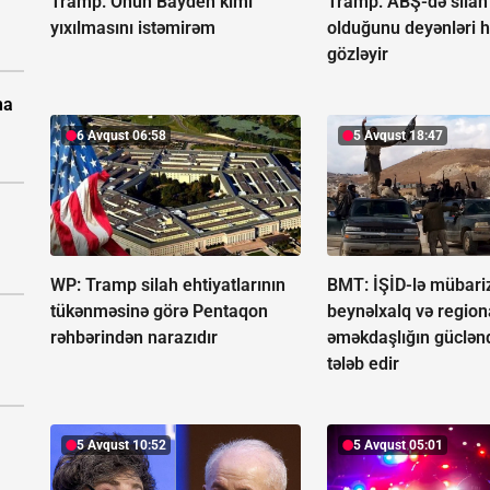
Tramp:
Onun Bayden kimi
Tramp: ABŞ-də silah q
yıxılmasını istəmirəm
olduğunu deyənləri 
gözləyir
na
6 Avqust 06:58
5 Avqust 18:47
WP: Tramp silah ehtiyatlarının
BMT: İŞİD-lə mübari
tükənməsinə görə Pentaqon
beynəlxalq və region
rəhbərindən narazıdır
əməkdaşlığın güclənd
tələb edir
5 Avqust 10:52
5 Avqust 05:01