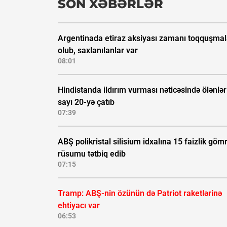
SON XƏBƏRLƏR
Argentinada etiraz aksiyası zamanı toqquşmal
olub, saxlanılanlar var
08:01
Hindistanda ildırım vurması nəticəsində ölənlər
sayı 20-yə çatıb
07:39
ABŞ polikristal silisium idxalına 15 faizlik göm
rüsumu tətbiq edib
07:15
Tramp: ABŞ-nin özünün də Patriot raketlərinə
ehtiyacı var
06:53