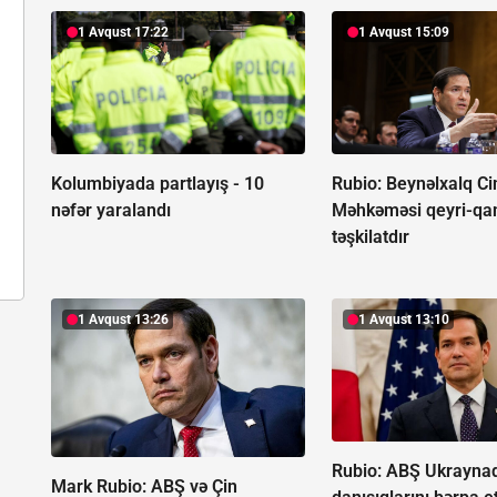
1 Avqust 17:22
1 Avqust 15:09
Kolumbiyada partlayış -
10
Rubio: Beynəlxalq Ci
nəfər yaralandı
Məhkəməsi qeyri-qa
təşkilatdır
1 Avqust 13:26
1 Avqust 13:10
Rubio: ABŞ Ukrayna
Mark Rubio: ABŞ və Çin