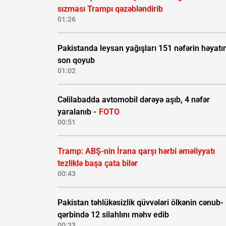
sızması Trampı qəzəbləndirib
01:26
Pakistanda leysan yağışları 151 nəfərin həyatı
son qoyub
01:02
Cəlilabadda avtomobil dərəyə aşıb, 4 nəfər
yaralanıb -
FOTO
00:51
Tramp: ABŞ-nin İrana qarşı hərbi əməliyyatı
tezliklə başa çata bilər
00:43
Pakistan təhlükəsizlik qüvvələri ölkənin cənub-
qərbində 12 silahlını məhv edib
00:33