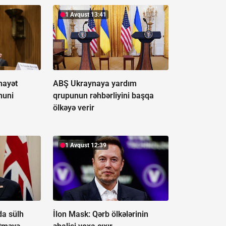
1 Avqust 13:41
nayət
ABŞ Ukraynaya yardım
nuni
qrupunun rəhbərliyini başqa
ölkəyə verir
1 Avqust 12:39
da sülh
İlon Mask: Qərb ölkələrinin