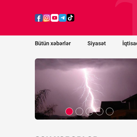
ildırım
vurması
nəticəsində
ölənlərin
sayı 20-yə
çatıb
Bütün xəbərlər
Siyasət
İqtisa