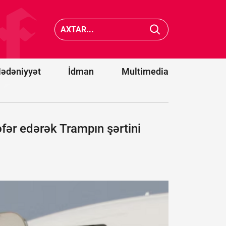
Ərəbista
KİV: ABŞ Kiber
hücumu
Komandanlığında
nəticəsi
baş verən
11 mülki
intiharlar
şəxs
araşdırılır
yaralanı
ədəniyyət
İdman
Multimedia
fər edərək Trampın şərtini