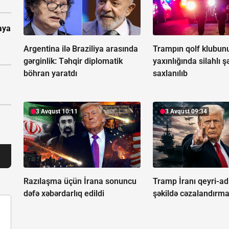
aya
Argentina ilə Braziliya arasında
Trampın qolf klubun
gərginlik:
Təhqir diplomatik
yaxınlığında silahlı ş
böhran yaratdı
saxlanılıb
3 Avqust 10:11
3 Avqust 09:34
Razılaşma üçün İrana sonuncu
Tramp İranı qeyri-adi
dəfə xəbərdarlıq edildi
şəkildə cəzalandırma