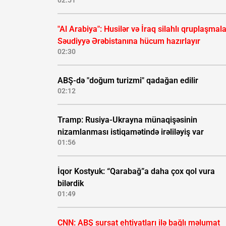
02:51
"Al Arabiya": Husilər və İraq silahlı qruplaşmala
Səudiyyə Ərəbistanına hücum hazırlayır
02:30
ABŞ-də "doğum turizmi" qadağan edilir
02:12
Tramp: Rusiya-Ukrayna münaqişəsinin
nizamlanması istiqamətində irəliləyiş var
01:56
İqor Kostyuk: “Qarabağ”a daha çox qol vura
bilərdik
01:49
CNN: ABŞ sursat ehtiyatları ilə bağlı məlumat