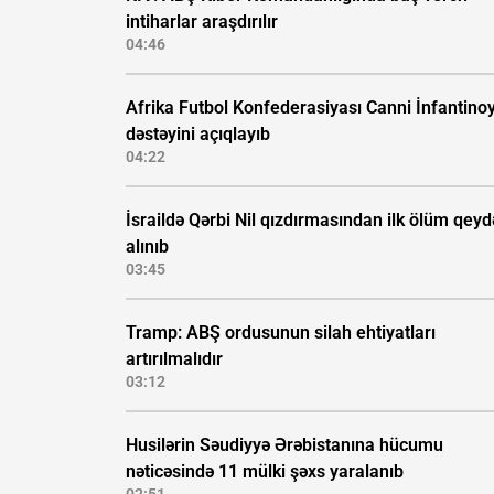
intiharlar araşdırılır
04:46
Afrika Futbol Konfederasiyası Canni İnfantino
dəstəyini açıqlayıb
04:22
İsraildə Qərbi Nil qızdırmasından ilk ölüm qeyd
alınıb
03:45
Tramp: ABŞ ordusunun silah ehtiyatları
artırılmalıdır
03:12
Husilərin Səudiyyə Ərəbistanına hücumu
nəticəsində 11 mülki şəxs yaralanıb