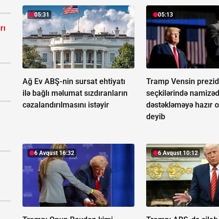
05:31
05:13
rı
Ağ Ev ABŞ-nin sursat ehtiyatı
Tramp Vensin prezid
ilə bağlı məlumat sızdıranların
seçkilərində namizədl
cəzalandırılmasını istəyir
dəstəkləməyə hazır o
deyib
6 Avqust 16:32
6 Avqust 10:12