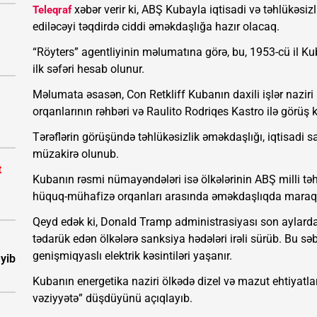
xəbər verir ki, ABŞ Kubayla iqtisadi və təhlükəsizl
Teleqraf
ediləcəyi təqdirdə ciddi əməkdaşlığa hazır olacaq.
“Röyters” agentliyinin məlumatına görə, bu, 1953-cü il 
ilk səfəri hesab olunur.
Məlumata əsasən, Con Retkliff Kubanın daxili işlər nazir
orqanlarının rəhbəri və Raulito Rodriqes Kastro ilə görüş k
Tərəflərin görüşündə təhlükəsizlik əməkdaşlığı, iqtisadi s
müzakirə olunub.
t
Kubanın rəsmi nümayəndələri isə ölkələrinin ABŞ milli təh
hüquq-mühafizə orqanları arasında əməkdaşlıqda maraqlı 
Qeyd edək ki, Donald Tramp administrasiyası son aylard
tədarük edən ölkələrə sanksiya hədələri irəli sürüb. Bu 
genişmiqyaslı elektrik kəsintiləri yaşanır.
eyib
Kubanın energetika naziri ölkədə dizel və mazut ehtiyatların
vəziyyətə” düşdüyünü açıqlayıb.