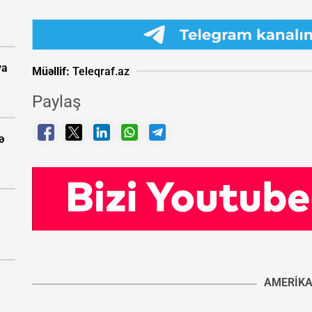
ya
Müəllif:
Teleqraf.az
Paylaş
ə
AMERIK