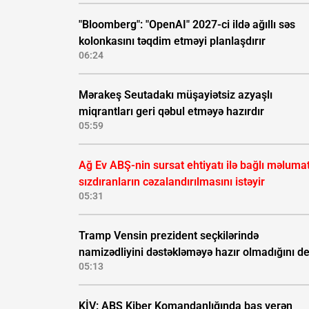
"Bloomberg": "OpenAI" 2027-ci ildə ağıllı səs
kolonkasını təqdim etməyi planlaşdırır
06:24
Mərakeş Seutadakı müşayiətsiz azyaşlı
miqrantları geri qəbul etməyə hazırdır
05:59
Ağ Ev ABŞ-nin sursat ehtiyatı ilə bağlı məluma
sızdıranların cəzalandırılmasını istəyir
05:31
Tramp Vensin prezident seçkilərində
namizədliyini dəstəkləməyə hazır olmadığını d
05:13
KİV: ABŞ Kiber Komandanlığında baş verən