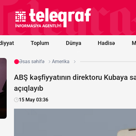
idxalına
15 faizlik
gömrük
rüsumu
tətbiq
edib
diyyat
Toplum
Dünya
Hadisə
M
Əsas səhifə
Amerika
ABŞ kəşfiyyatının direktoru Kubaya sə
açıqlayıb
15 May 03:36