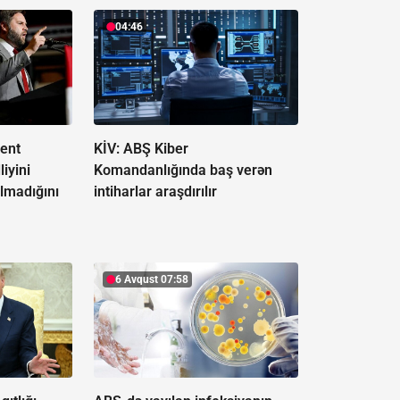
04:46
ent
KİV: ABŞ Kiber
iyini
Komandanlığında baş verən
lmadığını
intiharlar araşdırılır
6 Avqust 07:58