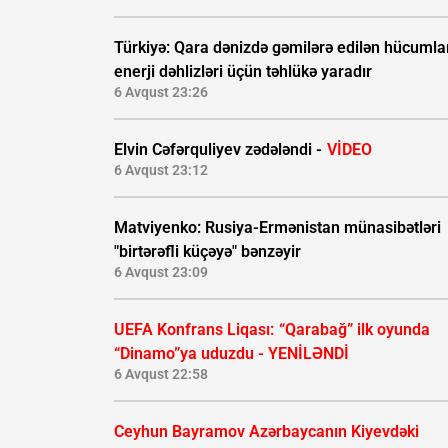
Türkiyə: Qara dənizdə gəmilərə edilən hücumla
enerji dəhlizləri üçün təhlükə yaradır
6 Avqust 23:26
Elvin Cəfərquliyev zədələndi -
VİDEO
6 Avqust 23:12
Matviyenko: Rusiya-Ermənistan münasibətləri
"birtərəfli küçəyə" bənzəyir
6 Avqust 23:09
UEFA Konfrans Liqası:
“Qarabağ” ilk oyunda
“Dinamo”ya uduzdu - YENİLƏNDİ
6 Avqust 22:58
Ceyhun Bayramov Azərbaycanın Kiyevdəki