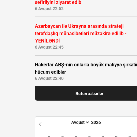
səfirliyini ziyarət edib
6 Avqust 22:52
Azərbaycan ilə Ukrayna arasında strateji
tərəfdaşlıq münasibətləri müzakirə edilib -
YENİLƏNDİ
6 Avqust 22:45
Hakerlər ABŞ-nin onlarla böyük maliyyə şirkəti
hücum ediblər
6 Avqust 22:40
Bütün xəbərlər