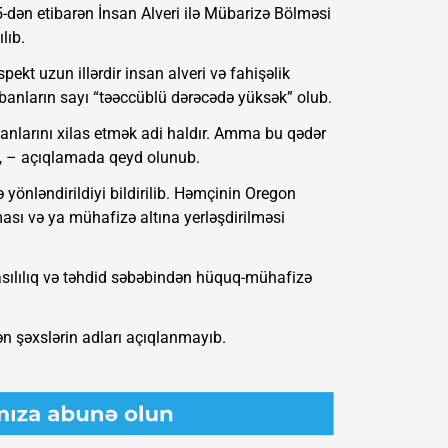
-dən etibarən İnsan Alveri ilə Mübarizə Bölməsi
lıb.
spekt uzun illərdir insan alveri və fahişəlik
urbanların sayı “təəccüblü dərəcədə yüksək” olub.
anlarını xilas etmək adi haldır. Amma bu qədər
, – açıqlamada qeyd olunub.
ə yönləndirildiyi bildirilib. Həmçinin Oregon
ması və ya mühafizə altına yerləşdirilməsi
i asılılıq və təhdid səbəbindən hüquq-mühafizə
ən şəxslərin adları açıqlanmayıb.