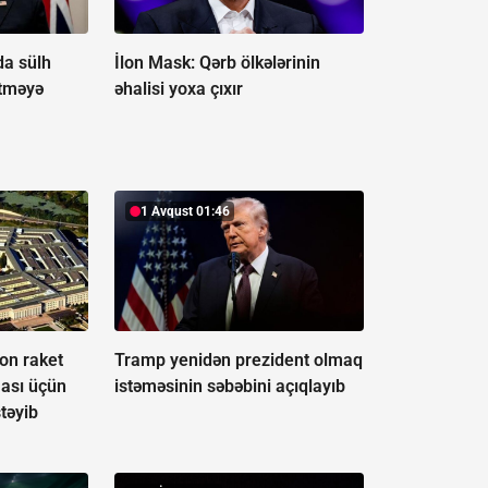
da sülh
İlon Mask: Qərb ölkələrinin
etməyə
əhalisi yoxa çıxır
1 Avqust 01:46
on raket
Tramp yenidən prezident olmaq
lması üçün
istəməsinin səbəbini açıqlayıb
stəyib