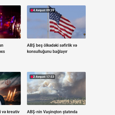
4 Avqust 09:39
un
ABŞ beş ölkədəki səfirlik və
əxs
konsulluğunu bağlayır
2 Avqust 17:53
 və kreativ
ABŞ-nin Vaşinqton ştatında