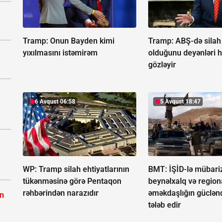
Tramp:
Onun Bayden kimi
Tramp: ABŞ-də silah q
yıxılmasını istəmirəm
olduğunu deyənləri 
gözləyir
6 Avqust 06:58
5 Avqust 18:47
WP: Tramp silah ehtiyatlarının
BMT: İŞİD-lə mübari
tükənməsinə görə Pentaqon
beynəlxalq və region
rəhbərindən narazıdır
əməkdaşlığın güclənd
ın
tələb edir