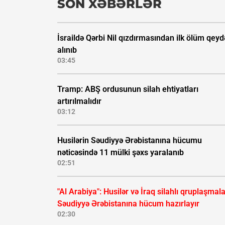
SON XƏBƏRLƏR
İsraildə Qərbi Nil qızdırmasından ilk ölüm qeyd
alınıb
03:45
Tramp: ABŞ ordusunun silah ehtiyatları
artırılmalıdır
03:12
Husilərin Səudiyyə Ərəbistanına hücumu
nəticəsində 11 mülki şəxs yaralanıb
02:51
"Al Arabiya": Husilər və İraq silahlı qruplaşmala
Səudiyyə Ərəbistanına hücum hazırlayır
02:30