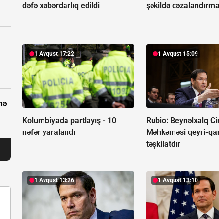
dəfə xəbərdarlıq edildi
şəkildə cəzalandırma
1 Avqust 17:22
1 Avqust 15:09
nə
Kolumbiyada partlayış -
10
Rubio: Beynəlxalq Ci
nəfər yaralandı
Məhkəməsi qeyri-qa
təşkilatdır
1 Avqust 13:26
1 Avqust 13:10