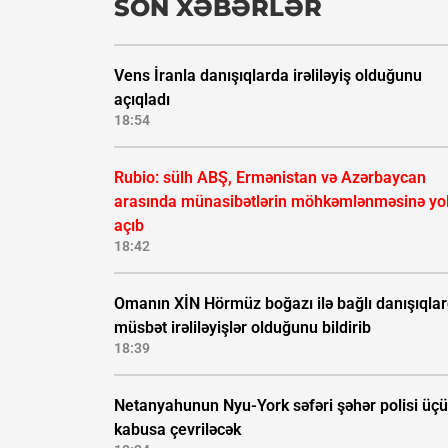
SON XƏBƏRLƏR
Vens İranla danışıqlarda irəliləyiş olduğunu
açıqladı
18:54
Rubio: sülh ABŞ, Ermənistan və Azərbaycan
arasında münasibətlərin möhkəmlənməsinə yo
açıb
18:42
Omanın XİN Hörmüz boğazı ilə bağlı danışıqla
müsbət irəliləyişlər olduğunu bildirib
18:39
Netanyahunun Nyu-York səfəri şəhər polisi üç
kabusa çevriləcək