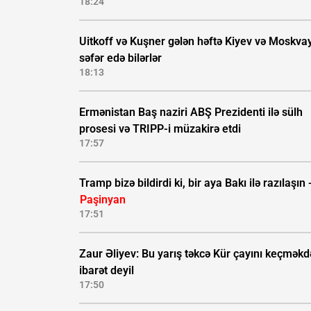
18:24
Uitkoff və Kuşner gələn həftə Kiyev və Moskva
səfər edə bilərlər
18:13
Ermənistan Baş naziri ABŞ Prezidenti ilə sülh
prosesi və TRIPP-i müzakirə etdi
17:57
Tramp bizə bildirdi ki, bir aya Bakı ilə razılaşın 
Paşinyan
17:51
Zaur Əliyev: Bu yarış təkcə Kür çayını keçmək
ibarət deyil
17:50