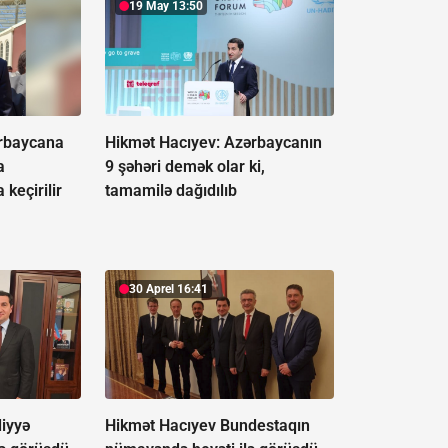
19 May 13:50
ərbaycana
Hikmət Hacıyev: Azərbaycanın
a
9 şəhəri demək olar ki,
keçirilir
tamamilə dağıdılıb
30 Aprel 16:41
iyyə
Hikmət Hacıyev Bundestaqın