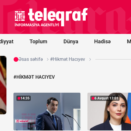
ki, bir
aya Bakı
ilə
razılaşın
-
Paşinyan
diyyat
Toplum
Dünya
Hadisə
M
Əsas səhifə
#Hikmət Hacıyev
#HIKMƏT HACIYEV
14:35
6 Avqust 13:01