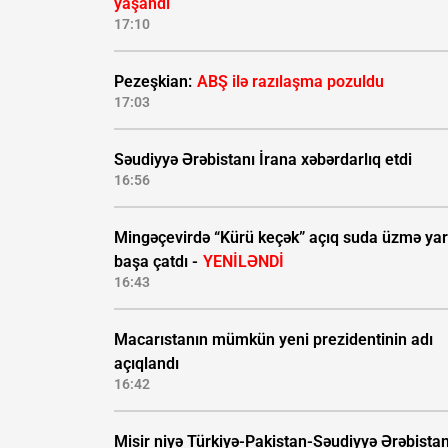
yaşandı
17:10
Pezeşkian:
ABŞ ilə razılaşma pozuldu
17:03
Səudiyyə Ərəbistanı İrana xəbərdarlıq etdi
16:56
Mingəçevirdə “Kürü keçək” açıq suda üzmə yar
başa çatdı -
YENİLƏNDİ
16:43
Macarıstanın mümkün yeni prezidentinin adı
açıqlandı
16:42
Misir niyə Türkiyə-Pakistan-Səudiyyə Ərəbistan