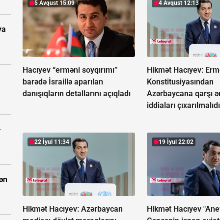
5 Avqust 15:09
4 Avqust 12:13
ya
Hacıyev “erməni soyqırımı”
Hikmət Hacıyev: Erm
barədə İsraillə aparılan
Konstitusiyasından
danışıqların detallarını açıqladı
Azərbaycana qarşı ə
iddiaları çıxarılmalıdı
-
22 İyul 11:34
19 İyul 22:02
dən
Hikmət Hacıyev: Azərbaycan
Hikmət Hacıyev "An