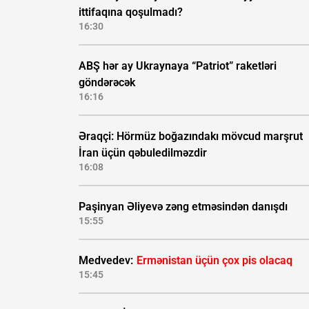
ittifaqına qoşulmadı?
16:30
ABŞ hər ay Ukraynaya “Patriot” raketləri
göndərəcək
16:16
Əraqçi: Hörmüz boğazındakı mövcud marşrut
İran üçün qəbuledilməzdir
16:08
Paşinyan Əliyevə zəng etməsindən danışdı
15:55
Medvedev:
Ermənistan üçün çox pis olacaq
15:45