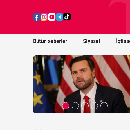
Vens İranla
danışıqlarda
irəliləyiş
olduğunu
açıqladı
Bütün xəbərlər
Siyasət
İqtisa