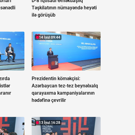
orları
D-8 İqtisadi Əməkdaşlıq
 sənədli
Təşkilatının nümayəndə heyəti
ilə görüşüb
14 İyul 09:44
zırda
Prezidentin köməkçisi:
istlər
Azərbaycan tez-tez beynəlxalq
aranır
qarayaxma kampaniyalarının
hədəfinə çevrilir
13 İyul 16:28