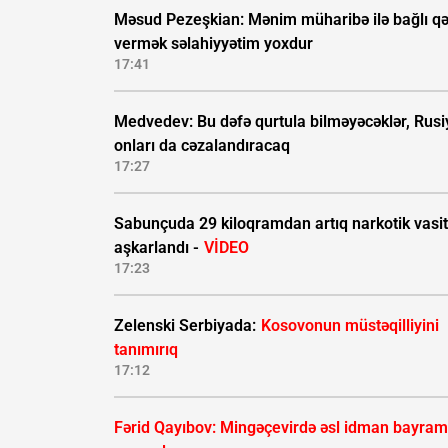
Məsud Pezeşkian: Mənim müharibə ilə bağlı qə
vermək səlahiyyətim yoxdur
17:41
Medvedev: Bu dəfə qurtula bilməyəcəklər, Rusi
onları da cəzalandıracaq
17:27
Sabunçuda 29 kiloqramdan artıq narkotik vasi
aşkarlandı -
VİDEO
17:23
Zelenski Serbiyada:
Kosovonun müstəqilliyini
tanımırıq
17:12
Fərid Qayıbov: Mingəçevirdə əsl idman bayram