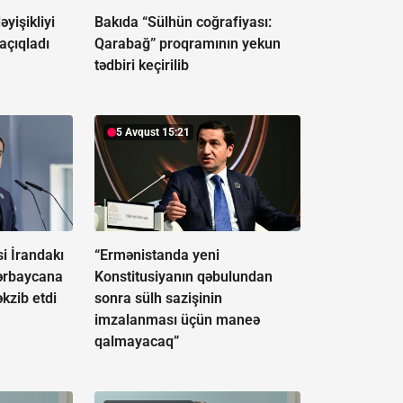
əyişikliyi
Bakıda “Sülhün coğrafiyası:
 açıqladı
Qarabağ” proqramının yekun
tədbiri keçirilib
5 Avqust 15:21
i İrandakı
“Ermənistanda yeni
ərbaycana
Konstitusiyanın qəbulundan
əkzib etdi
sonra sülh sazişinin
imzalanması üçün maneə
qalmayacaq”