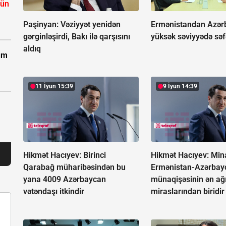
çün
Paşinyan:
Vəziyyət yenidən
Ermənistandan Azər
gərginləşirdi, Bakı ilə qarşısını
yüksək səviyyədə səf
aldıq
zum
11 İyun 15:39
9 İyun 14:39
Hikmət Hacıyev: Birinci
Hikmət Hacıyev: Min
Qarabağ müharibəsindən bu
Ermənistan-Azərbay
yana 4009 Azərbaycan
münaqişəsinin ən ağ
vətəndaşı itkindir
miraslarından biridir