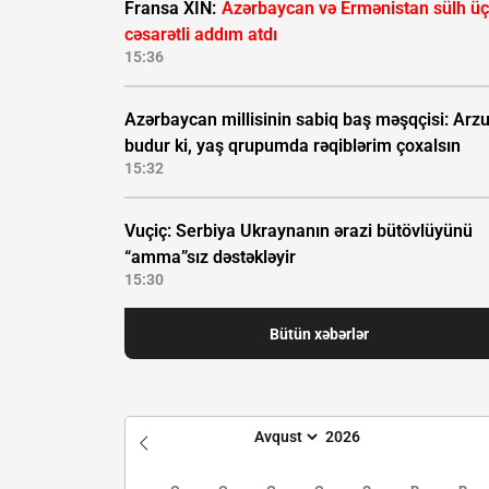
Fransa XİN:
Azərbaycan və Ermənistan sülh ü
cəsarətli addım atdı
15:36
Azərbaycan millisinin sabiq baş məşqçisi: Ar
budur ki, yaş qrupumda rəqiblərim çoxalsın
15:32
Vuçiç: Serbiya Ukraynanın ərazi bütövlüyünü
“amma”sız dəstəkləyir
15:30
Bütün xəbərlər