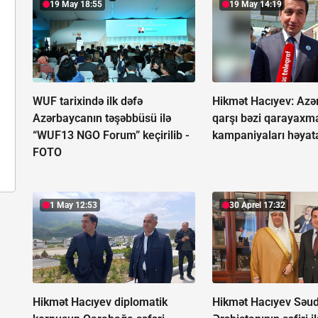
19 May 18:55
19 May 14:19
WUF tarixində ilk dəfə
Hikmət Hacıyev: Az
Azərbaycanın təşəbbüsü ilə
qarşı bəzi qarayaxm
“WUF13 NGO Forum” keçirilib -
kampaniyaları həyata 
FOTO
1 May 12:53
30 Aprel 17:32
Hikmət Hacıyev diplomatik
Hikmət Hacıyev Səud