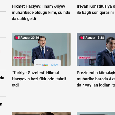
Hikmət Hacıyev: İlham Əliyev
İrəvan Konstitusiya d
müharibədə olduğu kimi, sülhdə
ilə bağlı son qərarını
də qalib gəldi
5 Avqust 20:46
5 Avqust 15:38
l
"Türkiye Gazetesi" Hikmət
Prezidentin köməkçis
rda
Hacıyevin bəzi fikirlərini təhrif
müharibə barədə Az
etdi
dair yayılan iddianı t
ün