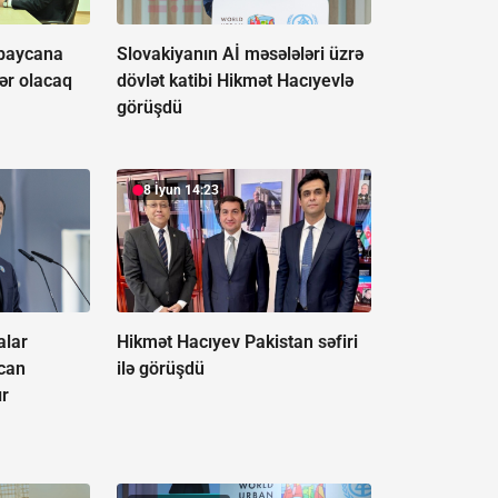
baycana
Slovakiyanın Aİ məsələləri üzrə
ər olacaq
dövlət katibi Hikmət Hacıyevlə
görüşdü
8 İyun 14:23
alar
Hikmət Hacıyev Pakistan səfiri
can
ilə görüşdü
ır