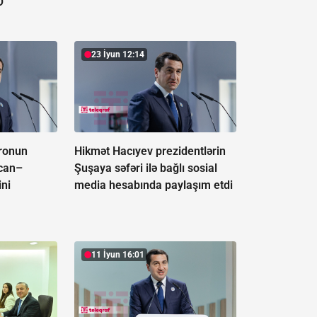
O
23 İyun 12:14
ronun
Hikmət Hacıyev prezidentlərin
ycan–
Şuşaya səfəri ilə bağlı sosial
ini
media hesabında paylaşım etdi
11 İyun 16:01