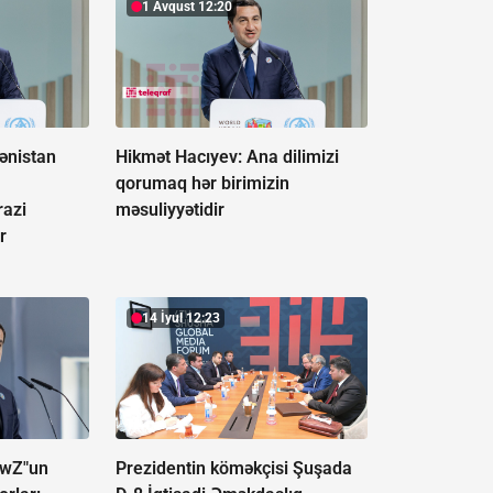
1 Avqust 12:20
ənistan
Hikmət Hacıyev: Ana dilimizi
qorumaq hər birimizin
razi
məsuliyyətidir
r
14 İyul 12:23
ewZ"un
Prezidentin köməkçisi Şuşada