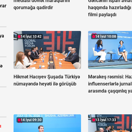
mediası dövlət maraqlarını
Gəncənin ispan aviat
rar
qorumağa qadirdir
haqqında hazırladığı
filmi paylaşdı
ya
14 İyul 10:42
14 İyul 10:08
tə
Hikmət Hacıyev Şuşada Türkiyə
Mərakeş rəsmisi: Ha
nümayəndə heyəti ilə görüşüb
influenserlərlə jurnal
arasında çaşqınlıq y
14 İyul 09:30
13 İyul 17:33
ı