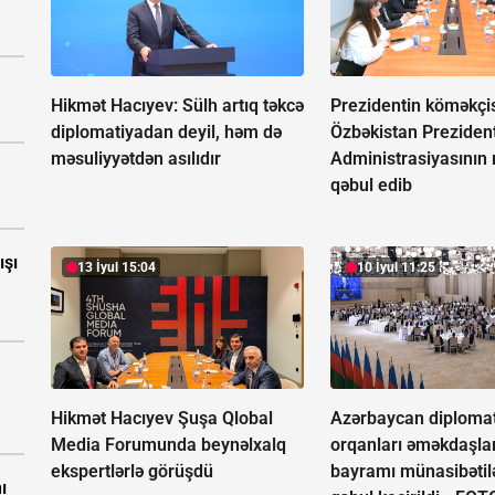
Hikmət Hacıyev: Sülh artıq təkcə
Prezidentin köməkçi
diplomatiyadan deyil, həm də
Özbəkistan Prezident
məsuliyyətdən asılıdır
Administrasiyasının 
qəbul edib
ışı
13 İyul 15:04
10 İyul 11:25
Hikmət Hacıyev Şuşa Qlobal
Azərbaycan diplomat
Media Forumunda beynəlxalq
orqanları əməkdaşla
ekspertlərlə görüşdü
bayramı münasibətil
ı