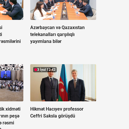
si
Azərbaycan və Qazaxıstan
i
telekanalları qarşılıqlı
rəsmilərini
yayımlana bilər
3 İyul 12:42
ik xidməti
Hikmət Hacıyev professor
rının peşə
Ceffri Saksla görüşdü
ə rəsmi