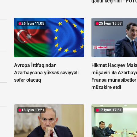
qəbul keçirildi -
FOT
26 İyun 11:05
25 İyun 15:57
Avropa İttifaqından
Hikmət Hacıyev Mak
Azərbaycana yüksək səviyyəli
müşaviri ilə Azərba
səfər olacaq
Fransa münasibətlər
müzakirə etdi
18 İyun 13:21
17 İyun 17:51