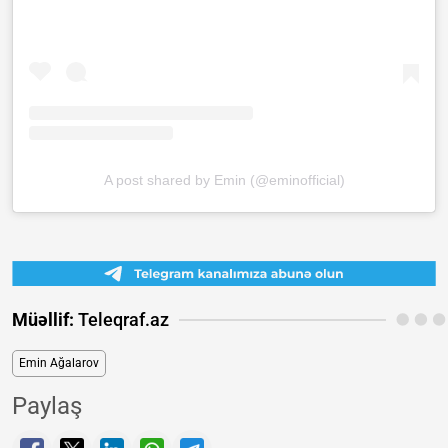
A post shared by Emin (@eminofficial)
Müəllif:
Teleqraf.az
Emin Ağalarov
Paylaş