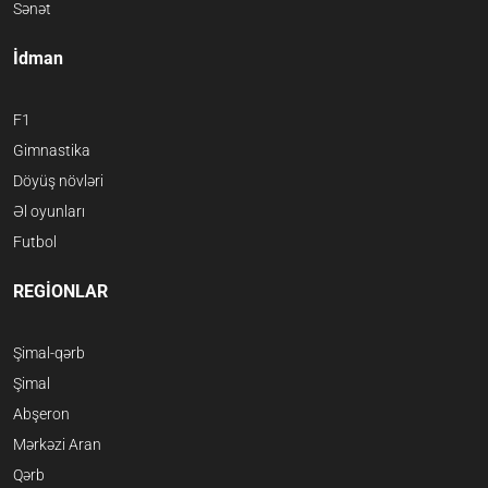
Sənət
İdman
F1
Gimnastika
Döyüş növləri
Əl oyunları
Futbol
REGİONLAR
Şimal-qərb
Şimal
Abşeron
Mərkəzi Aran
Qərb