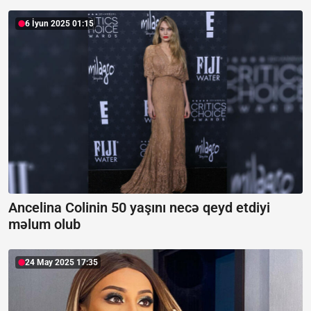
6 İyun 2025 01:15
Ancelina Colinin 50 yaşını necə qeyd etdiyi
məlum olub
24 May 2025 17:35