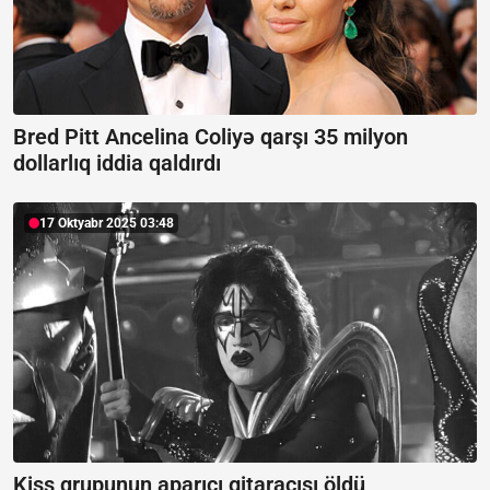
Bred Pitt Ancelina Coliyə qarşı 35 milyon
dollarlıq iddia qaldırdı
17 Oktyabr 2025 03:48
Kiss qrupunun aparıcı gitaraçısı öldü