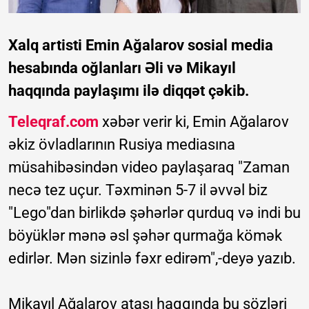
Xalq artisti Emin Ağalarov sosial media
hesabında oğlanları Əli və Mikayıl
haqqında paylaşımı ilə diqqət çəkib.
Teleqraf.com
xəbər verir ki, Emin Ağalarov
əkiz övladlarının Rusiya mediasına
müsahibəsindən video paylaşaraq "Zaman
necə tez uçur. Təxminən 5-7 il əvvəl biz
"Lego"dan birlikdə şəhərlər qurduq və indi bu
böyüklər mənə əsl şəhər qurmağa kömək
edirlər. Mən sizinlə fəxr edirəm",-deyə yazıb.
Mikayıl Ağalarov atası haqqında bu sözləri