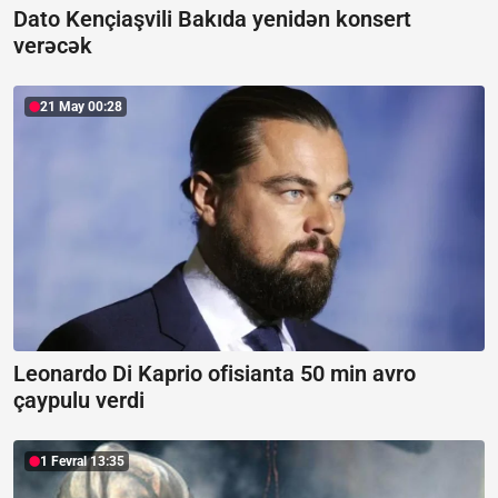
Dato Kençiaşvili Bakıda yenidən konsert
verəcək
21 May 00:28
Leonardo Di Kaprio ofisianta 50 min avro
çaypulu verdi
1 Fevral 13:35