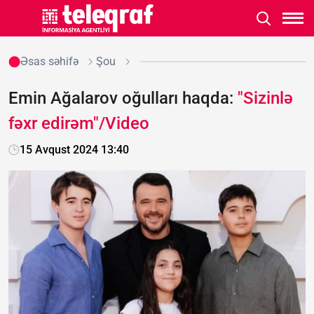
Əsas səhifə
Şou
Emin Ağalarov oğulları haqda:
"Sizinlə
fəxr edirəm"/Video
15 Avqust 2024 13:40