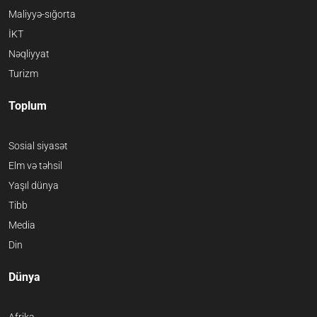
Maliyyə-sığorta
İKT
Nəqliyyat
Turizm
Toplum
Sosial siyasət
Elm və təhsil
Yaşıl dünya
Tibb
Media
Din
Dünya