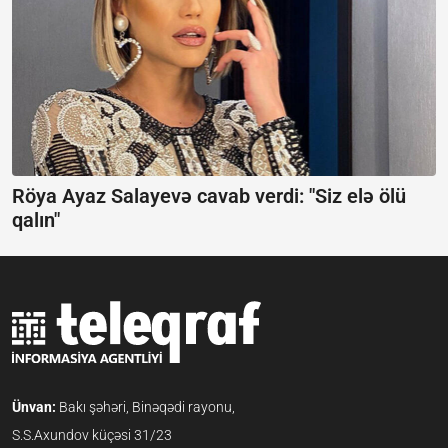
Röya Ayaz Salayevə cavab verdi:
"Siz elə ölü
qalın"
Ünvan:
Bakı şəhəri, Binəqədi rayonu,
S.S.Axundov küçəsi 31/23