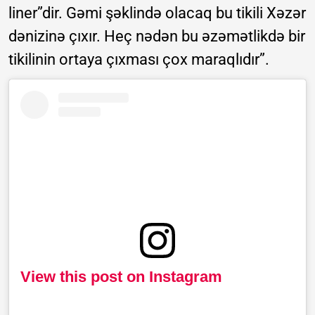
liner”dir. Gəmi şəklində olacaq bu tikili Xəzər
dənizinə çıxır. Heç nədən bu əzəmətlikdə bir
tikilinin ortaya çıxması çox maraqlıdır”.
View this post on Instagram