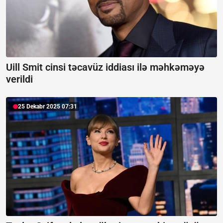
Uill Smit cinsi təcavüz iddiası ilə məhkəməyə
verildi
25 Dekabr 2025 07:31