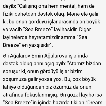
deyib: "Çalışırıq ona həm mental, həm də
fiziki cəhətdən dəstək olaq. Mənə elə gəlir
ki, bu onun gördüyü işlər arasında ən böyük
və vacib “Sea Breeze” layihəsidir. Digər
layihələrdə heyrətamizdir amma “Sea
Breeze” ən yaxşısıdır".
Əli Ağalarov Emin Ağalarova işlərində
dəstək olduqlarını açıqlayıb: "Atamız bizdən
soruşur ki, onun gördüyü işlər bizim
xoşumuza gəlir yoxsa yox. Bu, çox böyük
lahiyə olduğundan biz özümüz də onun
ətrafında fokuslanmışıq. Ən gözəl layihə isə
“Sea Breeze”in içində hazırda tikilən “Dream