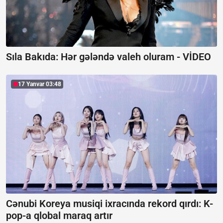
Sıla Bakıda: Hər gələndə valeh oluram -
VİDEO
17 Yanvar 03:48
Cənubi Koreya musiqi ixracında rekord qırdı:
K-
pop-a qlobal maraq artır