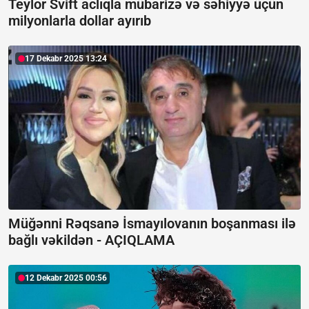
Teylor Svift aclıqla mübarizə və səhiyyə üçün
milyonlarla dollar ayırıb
17 Dekabr 2025 13:24
Müğənni Rəqsanə İsmayılovanın boşanması ilə
bağlı vəkildən -
AÇIQLAMA
12 Dekabr 2025 00:56