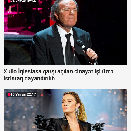
24 Yanvar 02:56
Xulio İqlesiasa qarşı açılan cinayət işi üzrə
istintaq dayandırılıb
18 Yanvar 22:17