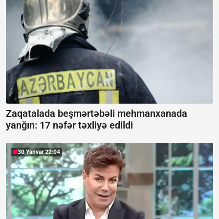
Zaqatalada beşmərtəbəli mehmanxanada
yanğın:
17 nəfər təxliyə edildi
30 Yanvar 22:04