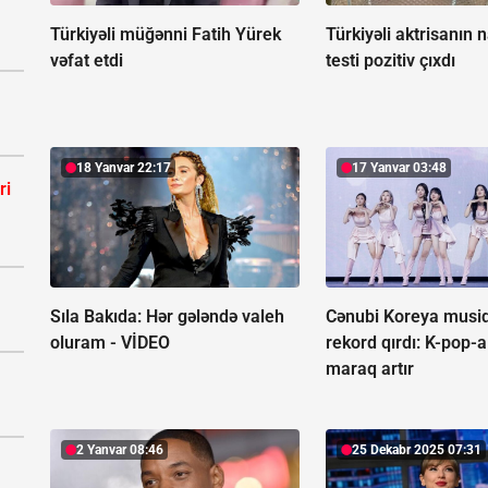
Türkiyəli müğənni Fatih Yürek
Türkiyəli aktrisanın 
vəfat etdi
testi pozitiv çıxdı
18 Yanvar 22:17
17 Yanvar 03:48
ri
Sıla Bakıda: Hər gələndə valeh
Cənubi Koreya musiq
oluram -
VİDEO
rekord qırdı:
K-pop-a
maraq artır
2 Yanvar 08:46
25 Dekabr 2025 07:31