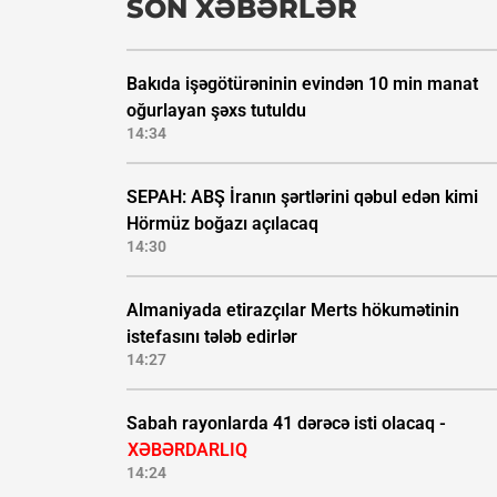
SON XƏBƏRLƏR
Bakıda işəgötürəninin evindən 10 min manat
oğurlayan şəxs tutuldu
14:34
SEPAH: ABŞ İranın şərtlərini qəbul edən kimi
Hörmüz boğazı açılacaq
14:30
Almaniyada etirazçılar Merts hökumətinin
istefasını tələb edirlər
14:27
Sabah rayonlarda 41 dərəcə isti olacaq -
XƏBƏRDARLIQ
14:24