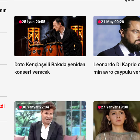
nın
25 İyun 20:55
21 May 00:28
Dato Kençiaşvili Bakıda yenidən
Leonardo Di Kaprio o
konsert verəcək
min avro çaypulu ver
tdi
30 Yanvar 22:04
27 Yanvar 19:00