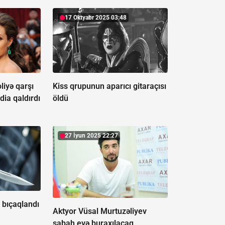
17 Oktyabr 2025 03:48
liyə qarşı
Kiss qrupunun aparıcı gitaraçısı
dia qaldırdı
öldü
27 İyun 2025 22:27
 bıçaqlandı
Aktyor Vüsal Murtuzəliyev
sabah evə buraxılacaq