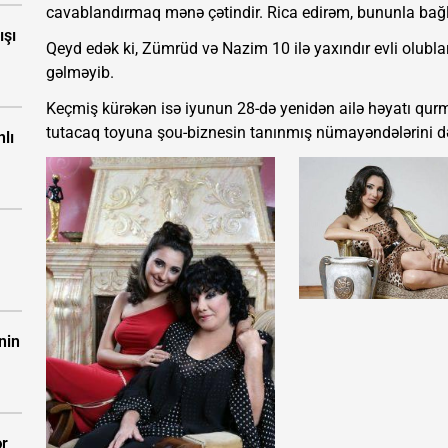
cavablandırmaq mənə çətindir. Rica edirəm, bununla bağ
ışı
Qeyd edək ki, Zümrüd və Nazim 10 ilə yaxındır evli olubla
gəlməyib.
Keçmiş kürəkən isə iyunun 28-də yenidən ailə həyatı qurm
tutacaq toyuna şou-biznesin tanınmış nümayəndələrini d
nlı
nin
ər