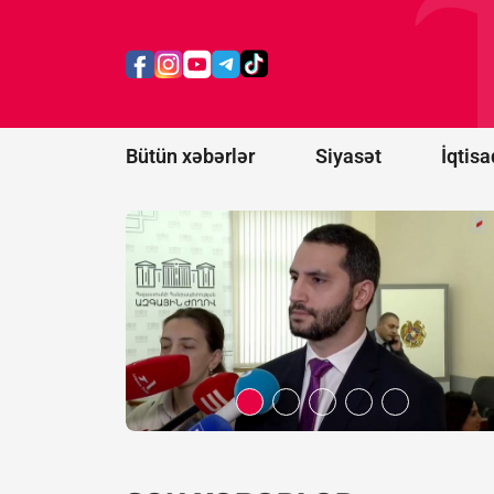
Azərbaycandan
sonra Türkiyə
də Ermənistan
üçün
məhdudiyyətləri
qaldırdı
Bütün xəbərlər
Siyasət
İqtisa