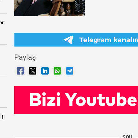
dən
Paylaş
ifi
ŞOU