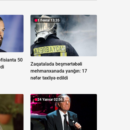
1 Fevral 13:35
fisianta 50
Zaqatalada beşmərtəbəli
di
mehmanxanada yanğın:
17
nəfər təxliyə edildi
24 Yanvar 02:56