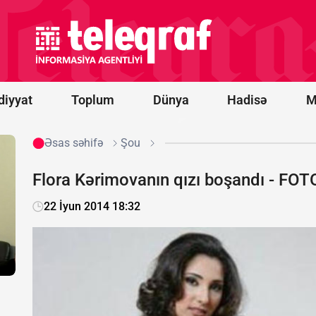
çağıran
din
adamına
cinayət işi
açıldı -
FOTO
diyyat
Toplum
Dünya
Hadisə
M
Əsas səhifə
Şou
Flora Kərimovanın qızı boşandı - FOT
22 İyun 2014 18:32