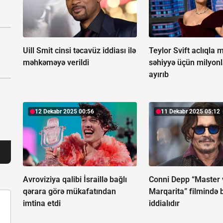
Uill Smit cinsi təcavüz iddiası ilə
Teylor Svift aclıqla 
məhkəməyə verildi
səhiyyə üçün milyonl
ayırıb
12 Dekabr 2025 00:56
11 Dekabr 2025 05:12
Avroviziya qalibi İsraillə bağlı
Conni Depp “Master 
qərara görə mükafatından
Marqarita” filmində 
imtina etdi
iddialıdır