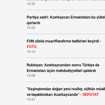
13:25
Partiya sədri: Azərbaycan Ermənistanı bu yük
qurtardı
13:22
FHN silsilə maarifləndirmə tədbirləri keçirdi -
FOTO
13:10
Rubinyan: Azərbaycandan sonra Türkiyə də
Ermənistan üçün məhdudiyyətləri qaldırdı
13:08
"Vaşinqtondan doğan yeni reallıq: sülhün müəll
və təşəbbüskarı Azərbaycandır" -
DEPUTAT
13:01