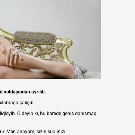
t yoldaşından ayrılıb.
xlamağa çalışıb.
qləyib. O deyib ki, bu barədə geniş danışmaq
ur. Mən anayam, sizin sualınızı