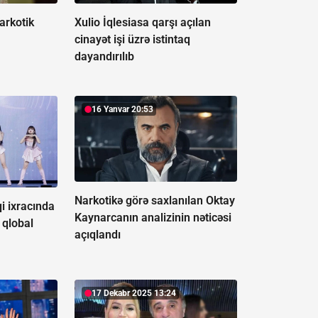
narkotik
Xulio İqlesiasa qarşı açılan
cinayət işi üzrə istintaq
dayandırılıb
16 Yanvar 20:53
Narkotikə görə saxlanılan Oktay
i ixracında
Kaynarcanın analizinin nəticəsi
 qlobal
açıqlandı
17 Dekabr 2025 13:24