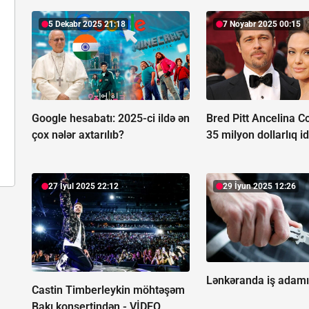
5 Dekabr 2025 21:18
7 Noyabr 2025 00:15
Google hesabatı:
2025-ci ildə ən
Bred Pitt Ancelina Co
çox nələr axtarılıb?
35 milyon dollarlıq id
27 İyul 2025 22:12
29 İyun 2025 12:26
Lənkəranda iş adamı
Castin Timberleykin möhtəşəm
Bakı konsertindən -
VİDEO