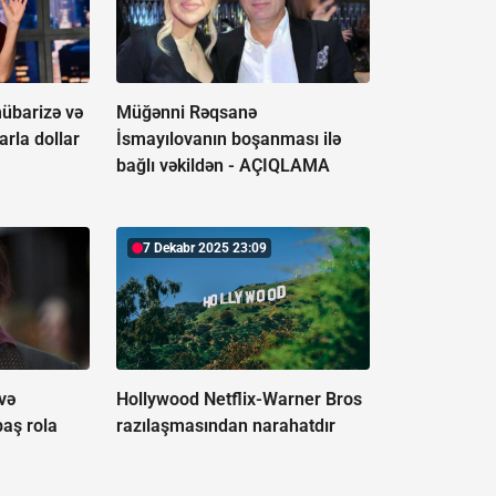
mübarizə və
Müğənni Rəqsanə
arla dollar
İsmayılovanın boşanması ilə
bağlı vəkildən -
AÇIQLAMA
7 Dekabr 2025 23:09
və
Hollywood Netflix-Warner Bros
baş rola
razılaşmasından narahatdır