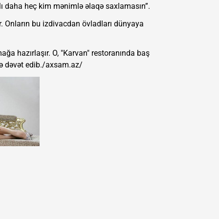
lı daha heç kim mənimlə əlaqə saxlamasın”.
r. Onların bu izdivacdan övladları dünyaya
ağa hazırlaşır. O, "Karvan" restoranında baş
ə dəvət edib./axsam.az/