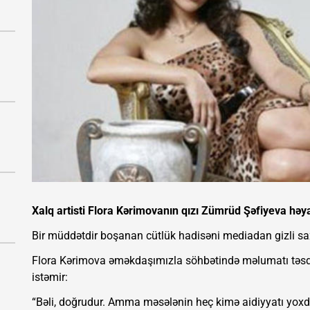
Xalq artisti Flora Kərimovanın qızı Zümrüd Şəfiyeva həya
Bir müddətdir boşanan cütlük hadisəni mediadan gizli sa
Flora Kərimova əməkdaşımızla söhbətində məlumatı təsdi
istəmir:
“Bəli, doğrudur. Amma məsələnin heç kimə aidiyyatı yoxd