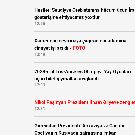
Husilər: Səudiyyə Ərəbistanına hücum üçün İra
göstərişinə ehtiyacımız yoxdur
12:56
Xameneini devirməyə çağıran din adamına
cinayət işi açıldı -
FOTO
12:48
2028-ci il Los-Anceles Olimpiya Yay Oyunları
üçün bilet qiymətləri açıqlandı
12:33
Nikol Paşinyan Prezident İlham Əliyevə zəng e
12:31
Gürcüstan Prezidenti: Abxaziya və Cənubi
Osetiyanın Rusiyada qalmasına imkan