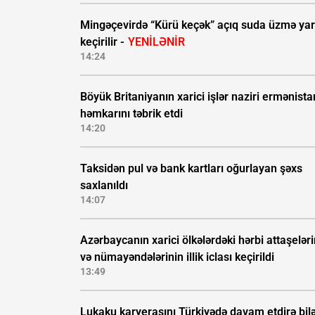
Mingəçevirdə “Kürü keçək” açıq suda üzmə yar
keçirilir -
YENİLƏNİR
14:24
Böyük Britaniyanın xarici işlər naziri ermənista
həmkarını təbrik etdi
14:20
Taksidən pul və bank kartları oğurlayan şəxs
saxlanıldı
14:07
Azərbaycanın xarici ölkələrdəki hərbi attaşeləri
və nümayəndələrinin illik iclası keçirildi
13:49
Lukaku karyerasını Türkiyədə davam etdirə bil