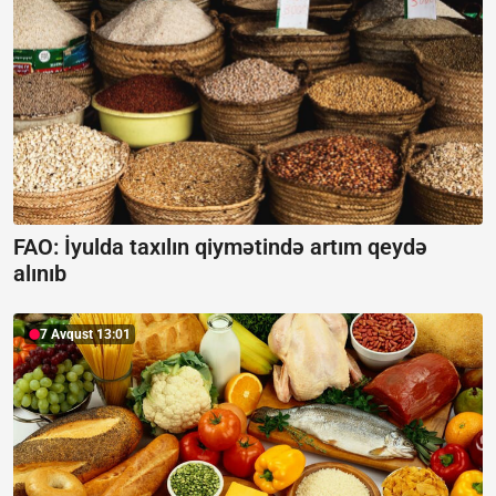
FAO: İyulda taxılın qiymətində artım qeydə
alınıb
7 Avqust 13:01