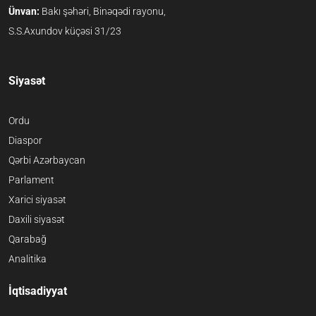
Ünvan:
Bakı şəhəri, Binəqədi rayonu,
S.S.Axundov küçəsi 31/23
Siyasət
Ordu
Diaspor
Qərbi Azərbaycan
Parlament
Xarici siyasət
Daxili siyasət
Qarabağ
Analitika
İqtisadiyyat