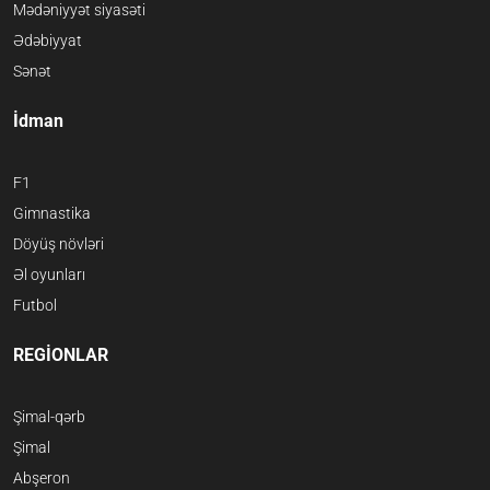
Mədəniyyət siyasəti
Ədəbiyyat
Sənət
İdman
F1
Gimnastika
Döyüş növləri
Əl oyunları
Futbol
REGİONLAR
Şimal-qərb
Şimal
Abşeron