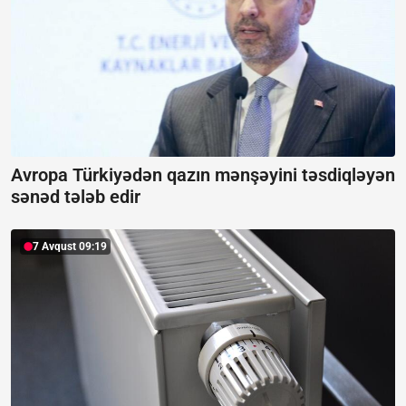
Avropa Türkiyədən qazın mənşəyini təsdiqləyən
sənəd tələb edir
7 Avqust 09:19