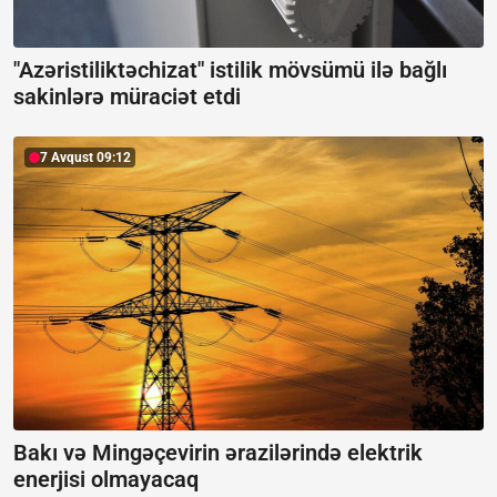
"Azəristiliktəchizat" istilik mövsümü ilə bağlı
sakinlərə müraciət etdi
7 Avqust 09:12
Bakı və Mingəçevirin ərazilərində elektrik
enerjisi olmayacaq