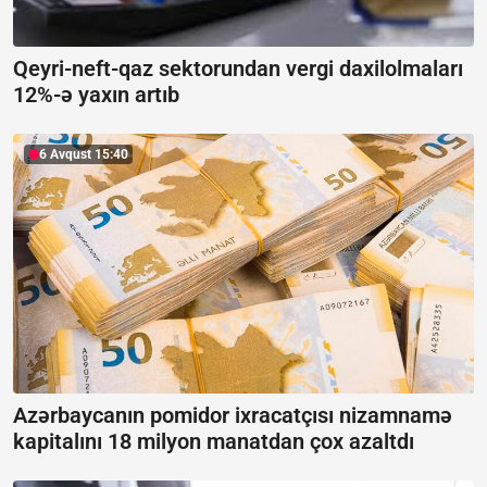
Qeyri-neft-qaz sektorundan vergi daxilolmaları
12%-ə yaxın artıb
6 Avqust 15:40
Azərbaycanın pomidor ixracatçısı nizamnamə
kapitalını 18 milyon manatdan çox azaltdı