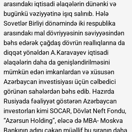
arasındakı iqtisadi əlaqələrin dünənki və
bugünkü vəziyyətinə işıq salınıb. Hələ
Sovetlər Birliyi dönəmində iki respublika
arasındakı mal dövriyyəsinin səviyyəsindən
bəhs edərək çağdaş dövrün reallıqlarına da
diqqət yönəldən A.Karavayev iqtisadi
əlaqələrin daha da genişləndirilməsini
mümkün edən imkanlardan və xüsusən
Azərbaycan investisiyası üçün cəlbedici
görünən sahələrdən bəhs edib. Hazırda
Rusiyada fəaliyyət göstərən Azərbaycan
investorları kimi SOCAR, Dövlət Neft Fondu,
“Azərsun Holding”, eləcə də MBA- Moskva
Bankının adını çəkən müəllif bu sıranın daha