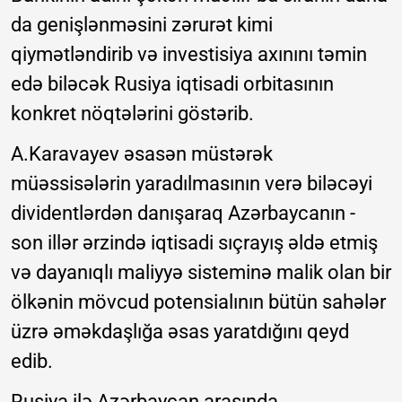
da genişlənməsini zərurət kimi
qiymətləndirib və investisiya axınını təmin
edə biləcək Rusiya iqtisadi orbitasının
konkret nöqtələrini göstərib.
A.Karavayev əsasən müstərək
müəssisələrin yaradılmasının verə biləcəyi
dividentlərdən danışaraq Azərbaycanın -
son illər ərzində iqtisadi sıçrayış əldə etmiş
və dayanıqlı maliyyə sisteminə malik olan bir
ölkənin mövcud potensialının bütün sahələr
üzrə əməkdaşlığa əsas yaratdığını qeyd
edib.
Rusiya ilə Azərbaycan arasında