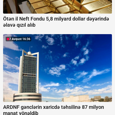
Ötən il Neft Fondu 5,8 milyard dollar dəyərində
əlavə qızıl alıb
7 Avqust 16:36
ARDNF gənclərin xaricdə təhsilinə 87 milyon
manat yönəldib