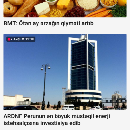
BMT: Ötən ay ərzağın qiyməti artıb
7 Avqust 12:10
ARDNF Perunun ən böyük müstəqil enerji
istehsalçısına investisiya edib