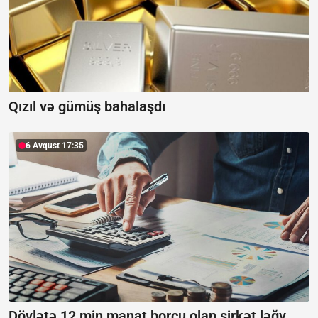
Qızıl və gümüş bahalaşdı
6 Avqust 17:35
Dövlətə 12 min manat borcu olan şirkət ləğv