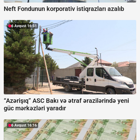
Neft Fondunun korporativ istiqrazları azalıb
6 Avqust 16:51
“Azərişıq” ASC Bakı və ətraf ərazilərində yeni
güc mərkəzləri yaradır
6 Avqust 16:16