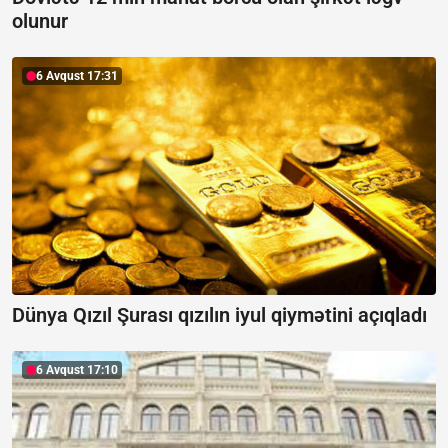
olunur
6 Avqust 17:31
Dünya Qızıl Şurası qızılın iyul qiymətini açıqladı
6 Avqust 17:10