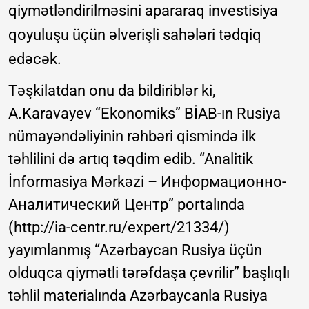
qiymətləndirilməsini apararaq investisiya
qoyuluşu üçün əlverişli sahələri tədqiq
edəcək.
Təşkilatdan onu da bildiriblər ki,
A.Karavayev “Ekonomiks” BİAB-ın Rusiya
nümayəndəliyinin rəhbəri qismində ilk
təhlilini də artıq təqdim edib. “Analitik
İnformasiya Mərkəzi – Информационно-
Аналитический Центр” portalında
(http://ia-centr.ru/expert/21334/)
yayımlanmış “Azərbaycan Rusiya üçün
olduqca qiymətli tərəfdaşa çevrilir” başlıqlı
təhlil materialında Azərbaycanla Rusiya