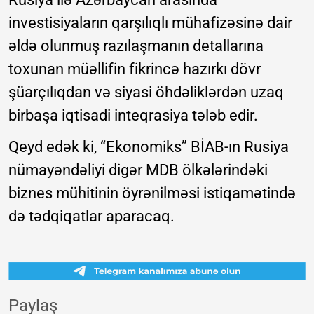
investisiyaların qarşılıqlı mühafizəsinə dair
əldə olunmuş razılaşmanın detallarına
toxunan müəllifin fikrincə hazırkı dövr
şüarçılıqdan və siyasi öhdəliklərdən uzaq
birbaşa iqtisadi inteqrasiya tələb edir.
Qeyd edək ki, “Ekonomiks” BİAB-ın Rusiya
nümayəndəliyi digər MDB ölkələrindəki
biznes mühitinin öyrənilməsi istiqamətində
də tədqiqatlar aparacaq.
Paylaş