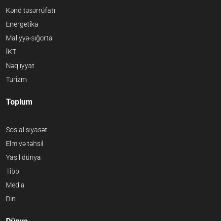
Kənd təsərrüfatı
Energetika
Maliyyə-sığorta
İKT
Nəqliyyat
Turizm
Toplum
Sosial siyasət
Elm və təhsil
Yaşıl dünya
Tibb
Media
Din