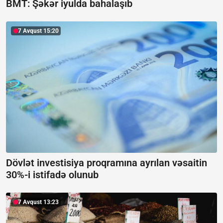
BMT: Şəkər iyulda bahalaşıb
7 Avqust 15:20
Dövlət investisiya proqramına ayrılan vəsaitin
30%-i istifadə olunub
7 Avqust 13:23