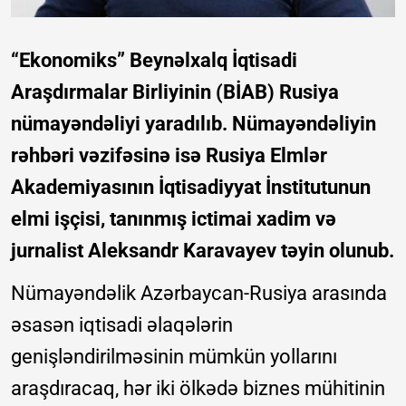
“Ekonomiks” Beynəlxalq İqtisadi
Araşdırmalar Birliyinin (BİAB) Rusiya
nümayəndəliyi yaradılıb. Nümayəndəliyin
rəhbəri vəzifəsinə isə Rusiya Elmlər
Akademiyasının İqtisadiyyat İnstitutunun
elmi işçisi, tanınmış ictimai xadim və
jurnalist Aleksandr Karavayev təyin olunub.
Nümayəndəlik Azərbaycan-Rusiya arasında
əsasən iqtisadi əlaqələrin
genişləndirilməsinin mümkün yollarını
araşdıracaq, hər iki ölkədə biznes mühitinin