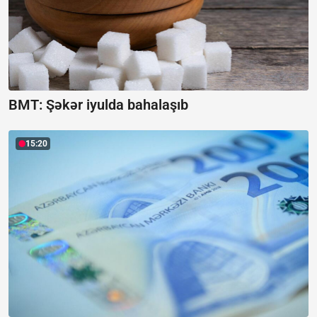
BMT: Şəkər iyulda bahalaşıb
15:20