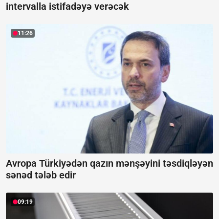
intervalla istifadəyə verəcək
11:26
Avropa Türkiyədən qazın mənşəyini təsdiqləyən
sənəd tələb edir
09:19