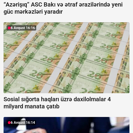
“Azərişıq” ASC Bakı və ətraf ərazilərində yeni
güc mərkəzləri yaradır
6 Avqust 16:16
Sosial sığorta haqları üzrə daxilolmalar 4
milyard manata çatıb
6 Avqust 16:14