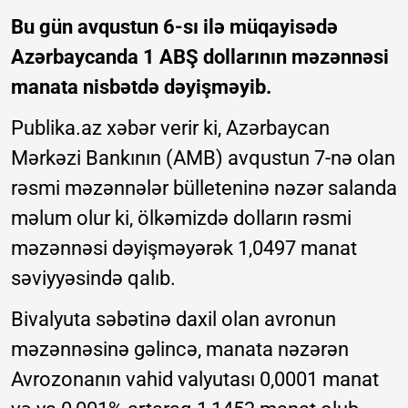
Bu gün avqustun 6-sı ilə müqayisədə
Azərbaycanda 1 ABŞ dollarının məzənnəsi
manata nisbətdə dəyişməyib.
Publika.az xəbər verir ki, Azərbaycan
Mərkəzi Bankının (AMB) avqustun 7-nə olan
rəsmi məzənnələr bülleteninə nəzər salanda
məlum olur ki, ölkəmizdə dolların rəsmi
məzənnəsi dəyişməyərək 1,0497 manat
səviyyəsində qalıb.
Bivalyuta səbətinə daxil olan avronun
məzənnəsinə gəlincə, manata nəzərən
Avrozonanın vahid valyutası 0,0001 manat