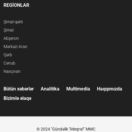
REGİONLAR
Şimal-qərb
Şimal
Abşeron
Mərkəzi Aran
Qərb
Cənub
Naxçıvan
Bütün xəbərlər
Analitika
Multimedia
Haqqımızda
Bizimlə əlaqə
© 2024 "Gündəlik Teleqraf" MMC