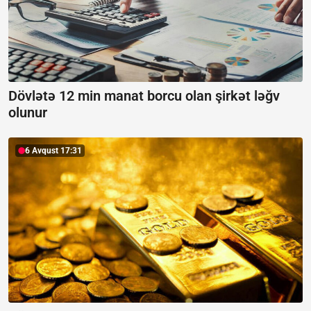
Dövlətə 12 min manat borcu olan şirkət ləğv
olunur
6 Avqust 17:31