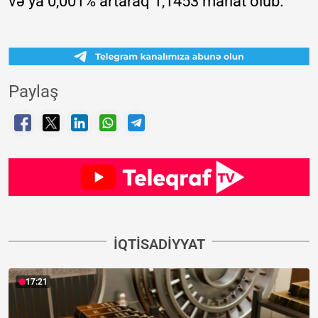
və ya 0,001% artaraq 1,1453 manat olub.
Paylaş
İQTISADIYYAT
17:21