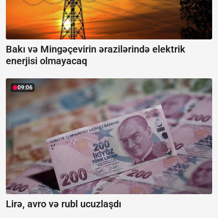
Bakı və Mingəçevirin ərazilərində elektrik
enerjisi olmayacaq
09:06
Lirə, avro və rubl ucuzlaşdı