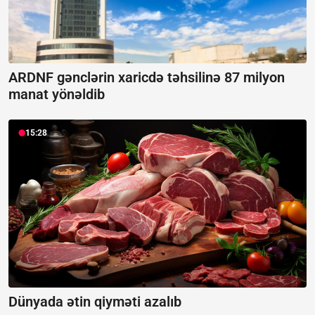
ARDNF gənclərin xaricdə təhsilinə 87 milyon
manat yönəldib
15:28
Dünyada ətin qiyməti azalıb