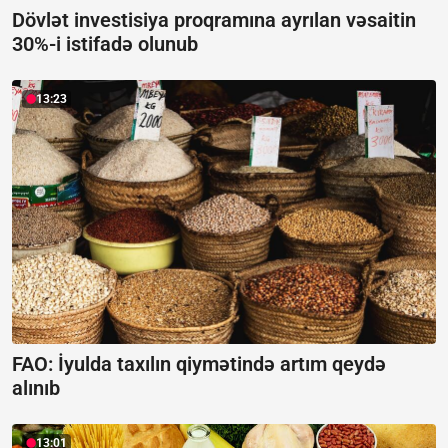
Dövlət investisiya proqramına ayrılan vəsaitin
30%-i istifadə olunub
13:23
FAO: İyulda taxılın qiymətində artım qeydə
alınıb
13:01