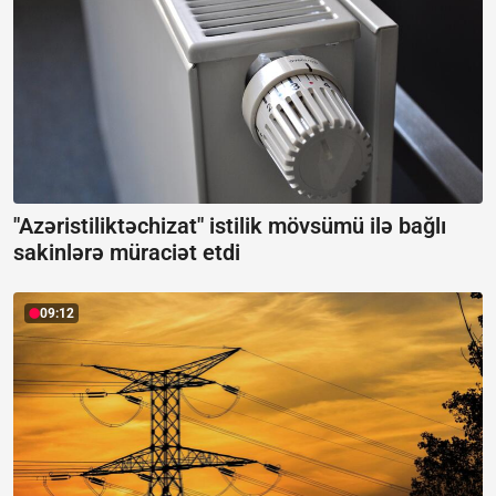
"Azəristiliktəchizat" istilik mövsümü ilə bağlı
sakinlərə müraciət etdi
09:12