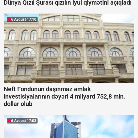
Dünya Qızıl Şurası qızılın iyul qiymətini açıqladı
6 Avqust 17:10
Neft Fondunun daşınmaz əmlak
investisiyalarının dəyəri 4 milyard 752,8 mln.
dollar olub
6 Avqust 17:03