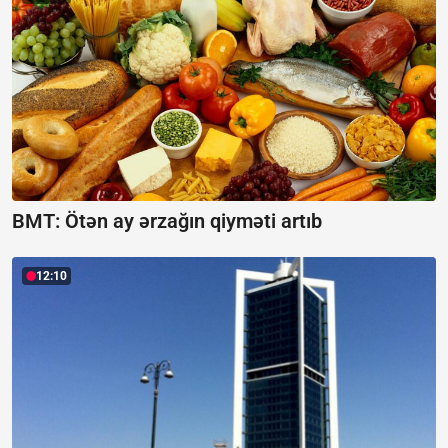
BMT: Ötən ay ərzağın qiyməti artıb
12:10