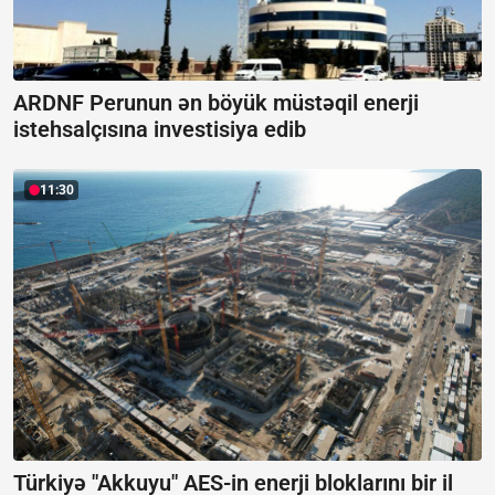
ARDNF Perunun ən böyük müstəqil enerji
istehsalçısına investisiya edib
11:30
Türkiyə "Akkuyu" AES-in enerji bloklarını bir il