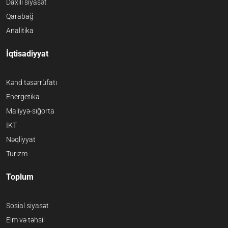
Daxili siyasət
Qarabağ
Analitika
İqtisadiyyat
Kənd təsərrüfatı
Energetika
Maliyyə-sığorta
İKT
Nəqliyyat
Turizm
Toplum
Sosial siyasət
Elm və təhsil