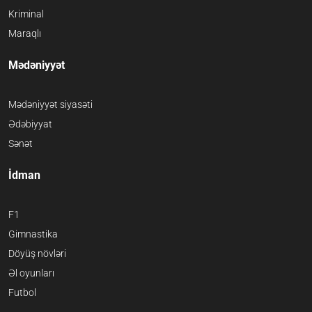
Kriminal
Maraqlı
Mədəniyyət
Mədəniyyət siyasəti
Ədəbiyyat
Sənət
İdman
F1
Gimnastika
Döyüş növləri
Əl oyunları
Futbol