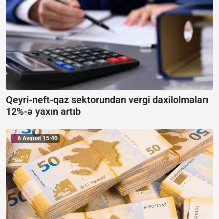
Qeyri-neft-qaz sektorundan vergi daxilolmaları
12%-ə yaxın artıb
6 Avqust 15:40