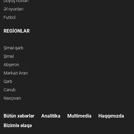
Döyüş növləri
Əl oyunları
Futbol
REGİONLAR
Şimal-qərb
Şimal
Abşeron
Mərkəzi Aran
Qərb
Cənub
Naxçıvan
Bütün xəbərlər
Analitika
Multimedia
Haqqımızda
Bizimlə əlaqə