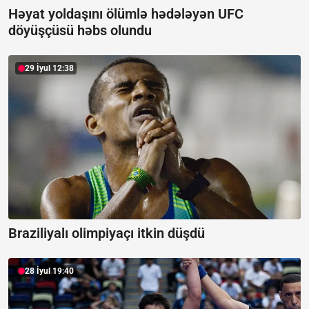
Həyat yoldaşını ölümlə hədələyən UFC
döyüşçüsü həbs olundu
29 İyul 12:38
Braziliyalı olimpiyaçı itkin düşdü
28 İyul 19:40