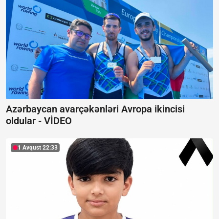
Azərbaycan avarçəkənləri Avropa ikincisi
oldular -
VİDEO
1 Avqust 22:33