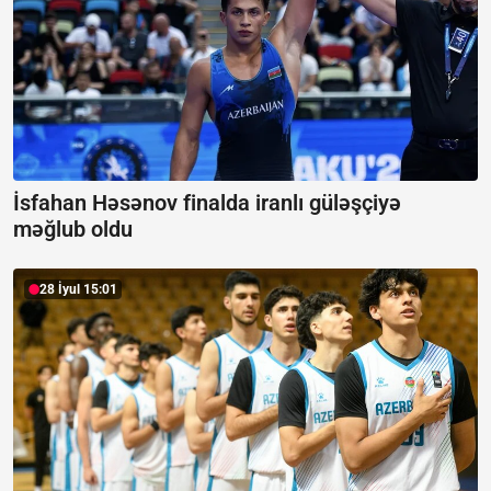
İsfahan Həsənov finalda iranlı güləşçiyə
məğlub oldu
28 İyul 15:01