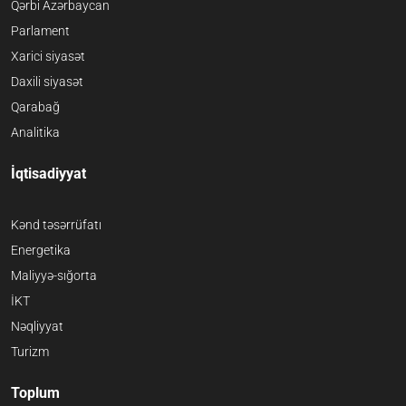
Qərbi Azərbaycan
Parlament
Xarici siyasət
Daxili siyasət
Qarabağ
Analitika
İqtisadiyyat
Kənd təsərrüfatı
Energetika
Maliyyə-sığorta
İKT
Nəqliyyat
Turizm
Toplum