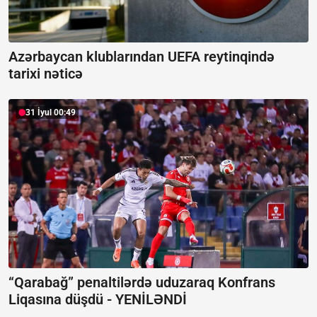
Azərbaycan klublarından UEFA reytinqində
tarixi nəticə
31 İyul 00:49
“Qarabağ” penaltilərdə uduzaraq Konfrans
Liqasına düşdü -
YENİLƏNDİ