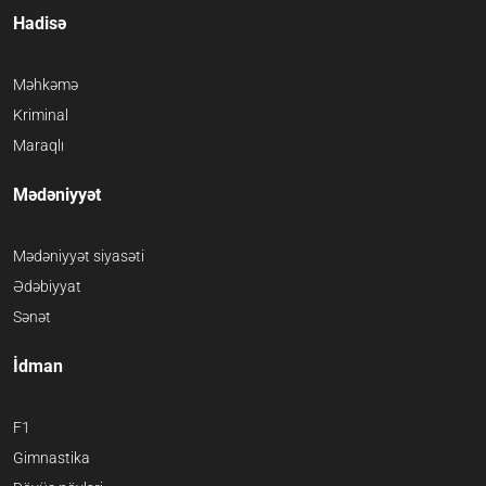
Hadisə
Məhkəmə
Kriminal
Maraqlı
Mədəniyyət
Mədəniyyət siyasəti
Ədəbiyyat
Sənət
İdman
F1
Gimnastika