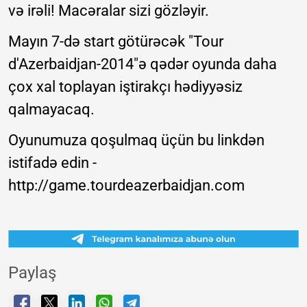
və irəli! Macəralar sizi gözləyir.
Mayın 7-də start götürəcək "Tour
d'Azerbaidjan-2014"ə qədər oyunda daha
çox xal toplayan iştirakçı hədiyyəsiz
qalmayacaq.
Oyunumuza qoşulmaq üçün bu linkdən
istifadə edin -
http://game.tourdeazerbaidjan.com
Paylaş