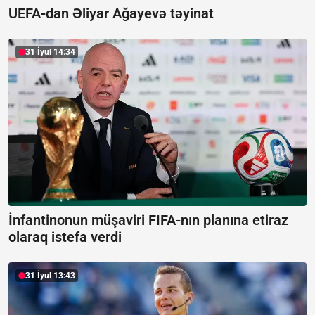
UEFA-dan Əliyar Ağayevə təyinat
31 İyul 14:34
İnfantinonun müşaviri FIFA-nın planına etiraz
olaraq istefa verdi
31 İyul 13:43