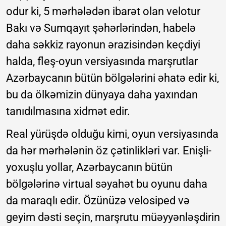
odur ki, 5 mərhələdən ibarət olan velotur
Bakı və Sumqayıt şəhərlərindən, habelə
daha səkkiz rayonun ərazisindən keçdiyi
halda, fleş-oyun versiyasında marşrutlar
Azərbaycanın bütün bölgələrini əhatə edir ki,
bu da ölkəmizin dünyaya daha yaxından
tanıdılmasına xidmət edir.
Real yürüşdə olduğu kimi, oyun versiyasında
da hər mərhələnin öz çətinlikləri var. Enişli-
yoxuşlu yollar, Azərbaycanın bütün
bölgələrinə virtual səyahət bu oyunu daha
da maraqlı edir. Özünüzə velosiped və
geyim dəsti seçin, marşrutu müəyyənləşdirin