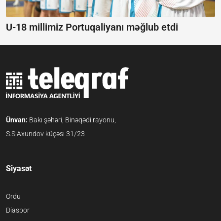
U-18 millimiz Portuqaliyanı məğlub etdi
Ünvan:
Bakı şəhəri, Binəqədi rayonu,
S.S.Axundov küçəsi 31/23
Siyasət
Ordu
Diaspor