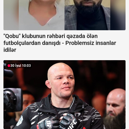
"Qobu" klubunun rəhbəri qəzada ölən
futbolçulardan danışdı -
Problemsiz insanlar
idilər
30 İyul 10:03