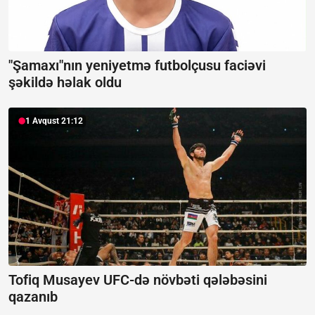
"Şamaxı"nın yeniyetmə futbolçusu faciəvi
şəkildə həlak oldu
1 Avqust 21:12
Tofiq Musayev UFC-də növbəti qələbəsini
qazanıb