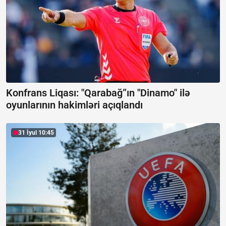
Konfrans Liqası: "Qarabağ”ın "Dinamo" ilə
oyunlarının hakimləri açıqlandı
31 İyul 10:45