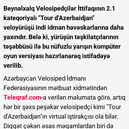
Beynəlxalq Velosipedçilər İttifaqının 2.1
kateqoriyalı "Tour d'Azerbaidjan"
veloyürüşü indi idman həvəskarlarına daha
yaxındır. Belə ki, yürüşün təşkilatçılarının
təşəbbüsü ilə bu nüfuzlu yarışın kompüter
oyun versiyası hazırlanaraq istifadəyə
verilib.
Azərbaycan Velosiped İdmanı
Federasiyasının mətbuat xidmətindən
Teleqraf.com
-a verilən məlumata görə, artıq
hər bir şəxs peşəkar velosipedçi kimi "Tour
d'Azerbaidjan"ın virtual iştirakçısı ola bilər.
Diqqət çəkən əsas məqamlardan biri də