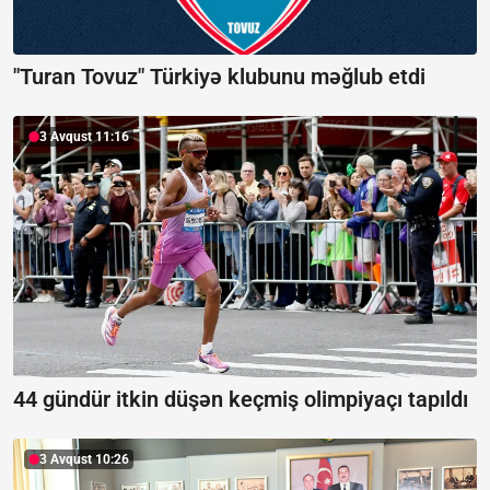
"Turan Tovuz" Türkiyə klubunu məğlub etdi
3 Avqust 11:16
44 gündür itkin düşən keçmiş olimpiyaçı tapıldı
3 Avqust 10:26