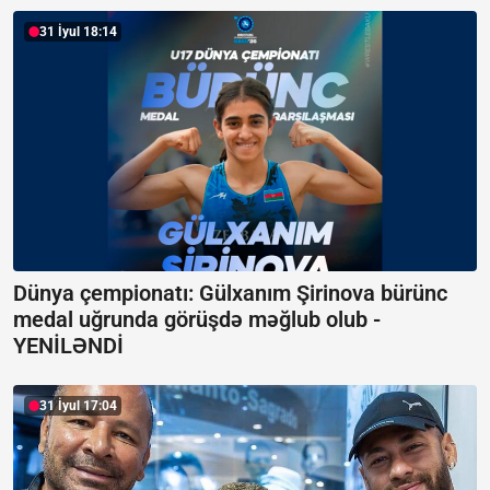
31 İyul 18:14
Dünya çempionatı: Gülxanım Şirinova bürünc
medal uğrunda görüşdə məğlub olub -
YENİLƏNDİ
31 İyul 17:04