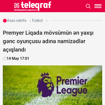
Əsas səhifə
Futbol
Premyer Liqada mövsümün ən yaxşı
gənc oyunçusu adına namizədlər
açıqlandı
14 May 17:01