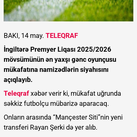
BAKI, 14 may.
TELEQRAF
İngiltərə Premyer Liqası 2025/2026
mövsümünün ən yaxşı gənc oyunçusu
mükafatına namizədlərin siyahısını
açıqlayıb.
Teleqraf
xəbər verir ki, mükafat uğrunda
səkkiz futbolçu mübarizə aparacaq.
Onların arasında “Mançester Siti”nin yeni
transferi Rayan Şerki də yer alıb.