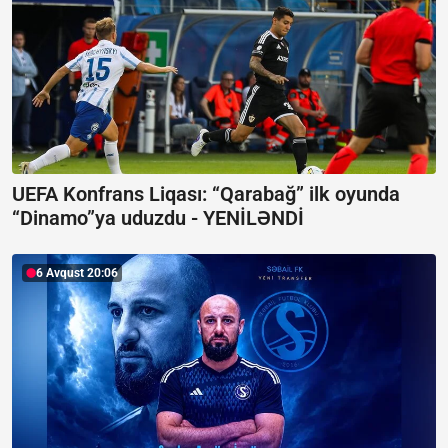
UEFA Konfrans Liqası:
“Qarabağ” ilk oyunda
“Dinamo”ya uduzdu - YENİLƏNDİ
6 Avqust 20:06