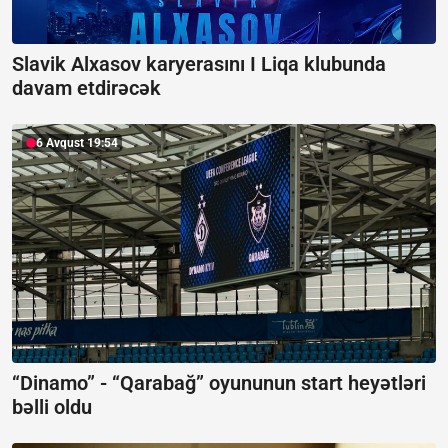
Slavik Alxasov karyerasını I Liqa klubunda
davam etdirəcək
6 Avqust 19:54
“Dinamo” - “Qarabağ” oyununun start heyətləri
bəlli oldu