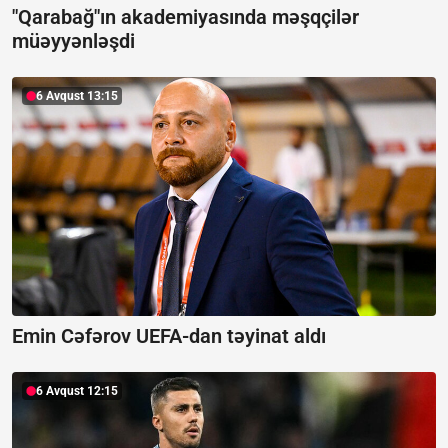
"Qarabağ"ın akademiyasında məşqçilər
müəyyənləşdi
6 Avqust 13:15
Emin Cəfərov UEFA-dan təyinat aldı
6 Avqust 12:15