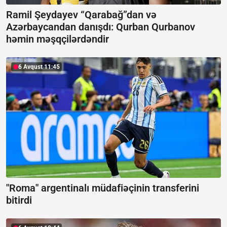
Ramil Şeydayev “Qarabağ”dan və
Azərbaycandan danışdı:
Qurban Qurbanov
həmin məşqçilərdəndir
6 Avqust 11:45
"Roma" argentinalı müdafiəçinin transferini
bitirdi