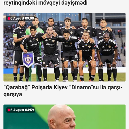
reytinqindəki mövqeyi dəyişmədi
6 Avqust 09:00
“Qarabağ” Polşada Kiyev “Dinamo”su ilə qarşı-
qarşıya
6 Avqust 04:59