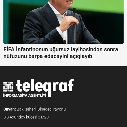
FİFA İnfantinonun uğursuz layihəsindən sonra
nüfuzunu bərpa edəcəyini açıqlayıb
Ünvan:
Bakı şəhəri, Binəqədi rayonu,
S.S.Axundov küçəsi 31/23