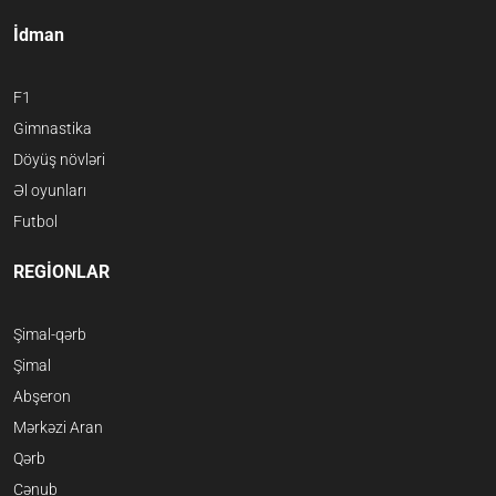
İdman
F1
Gimnastika
Döyüş növləri
Əl oyunları
Futbol
REGİONLAR
Şimal-qərb
Şimal
Abşeron
Mərkəzi Aran
Qərb
Cənub