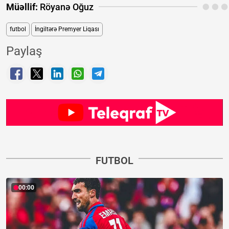
Müəllif:
Röyanə Oğuz
futbol
İngiltərə Premyer Liqası
Paylaş
FUTBOL
00:00