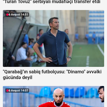
"Turan Tovuz" serbiyalı müdafiəçi transfer etdi
6 Avqust 14:51
"Qarabağ"ın sabiq futbolçusu: "Dinamo" əvvəlki
gücündə deyil
6 Avqust 14:07