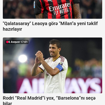
"Qalatasaray" Leaoya görə "Milan"a yeni təklif
hazırlayır
6 Avqust 17:01
Rodri “Real Madrid”i yox, “Barselona”nı seçə
bilər