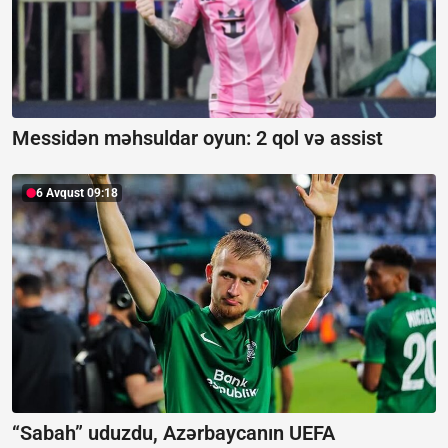
Messidən məhsuldar oyun:
2 qol və assist
6 Avqust 09:18
“Sabah” uduzdu, Azərbaycanın UEFA