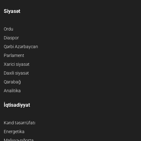
Siyasət
Ordu
Diaspor
Qərbi Azərbaycan
Parlament
Xarici siyasət
Daxili siyasət
Qarabağ
Analitika
İqtisadiyyat
Kənd təsərrüfatı
Energetika
Maliyyə-sığorta