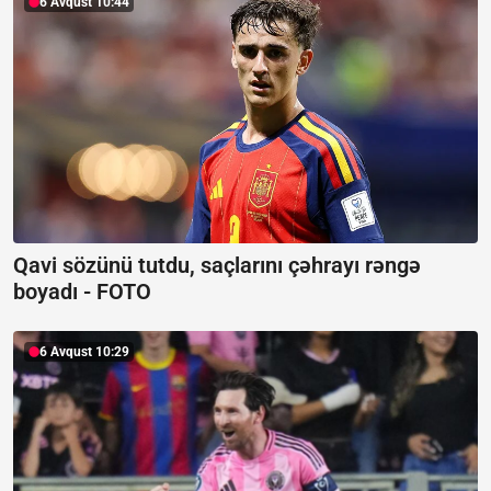
6 Avqust 10:44
Qavi sözünü tutdu, saçlarını çəhrayı rəngə
boyadı -
FOTO
6 Avqust 10:29