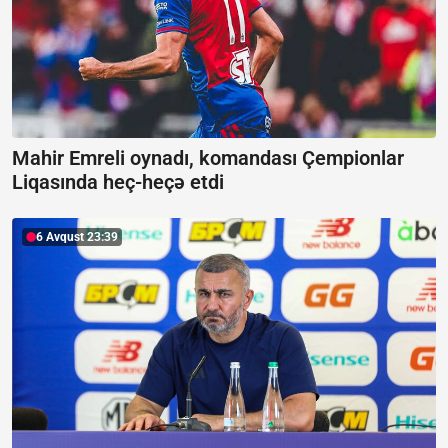
Mahir Emreli oynadı, komandası Çempionlar
Liqasında heç-heçə etdi
6 Avqust 23:39