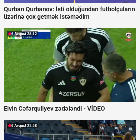
Qurban Qurbanov:
İsti olduğundan futbolçuların
üzərinə çox getmək istəmədim
6 Avqust 23:12
Elvin Cəfərquliyev zədələndi -
VİDEO
6 Avqust 22:58