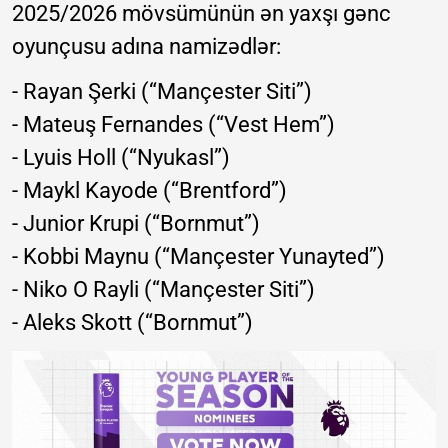
2025/2026 mövsümünün ən yaxşı gənc
oyunçusu adına namizədlər:
- Rayan Şerki (“Mançester Siti”)
- Mateuş Fernandes (“Vest Hem”)
- Lyuis Holl (“Nyukasl”)
- Maykl Kayode (“Brentford”)
- Junior Krupi (“Bornmut”)
- Kobbi Maynu (“Mançester Yunayted”)
- Niko O Rayli (“Mançester Siti”)
- Aleks Skott (“Bornmut”)