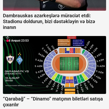
Dambrauskas azarkeşlərə müraciət etdi:
Stadionu doldurun, bizi dəstəkləyin və bizə
inanın
5 Avqust 23:53
“Qarabağ” – “Dinamo” matçının biletləri satışa
çıxarılır