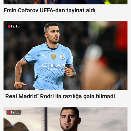
Emin Cəfərov UEFA-dan təyinat aldı
12:15
"Real Madrid" Rodri ilə razılığa gələ bilmədi
12:03