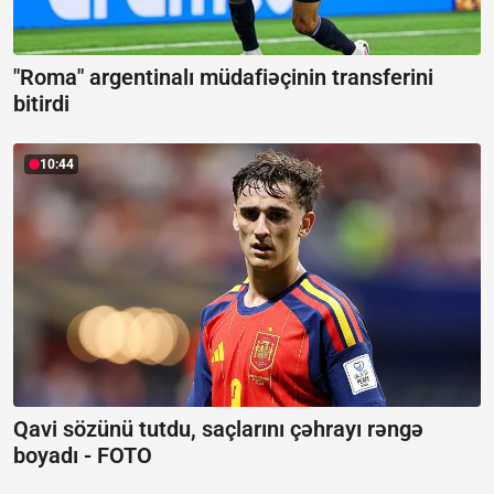
"Roma" argentinalı müdafiəçinin transferini
bitirdi
10:44
Qavi sözünü tutdu, saçlarını çəhrayı rəngə
boyadı -
FOTO