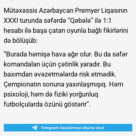
Mütəxəssis Azərbaycan Premyer Liqasının
XXXI turunda səfərdə “Qəbələ” ilə 1:1
hesabı ilə başa çatan oyunla bağlı fikirlərini
də bölüşüb:
“Burada həmişə hava ağır olur. Bu da səfər
komandaları üçün çətinlik yaradır. Bu
baxımdan əvəzetmələrdə risk etmədik.
Çempionatın sonuna yaxınlaşmışıq. Həm
psixoloji, həm də fiziki yorğunluq
futbolçularda özünü göstərir”.