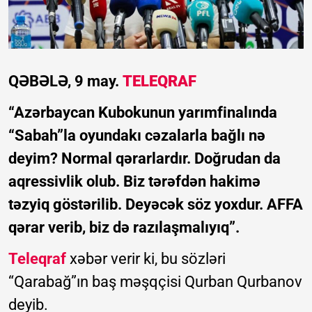
QƏBƏLƏ, 9 may.
TELEQRAF
“Azərbaycan Kubokunun yarımfinalında
“Sabah”la oyundakı cəzalarla bağlı nə
deyim? Normal qərarlardır. Doğrudan da
aqressivlik olub. Biz tərəfdən hakimə
təzyiq göstərilib. Deyəcək söz yoxdur. AFFA
qərar verib, biz də razılaşmalıyıq”.
Teleqraf
xəbər verir ki, bu sözləri
“Qarabağ”ın baş məşqçisi Qurban Qurbanov
deyib.