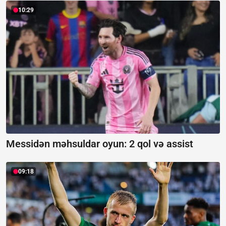
10:29
Messidən məhsuldar oyun:
2 qol və assist
09:18