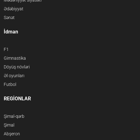
Ədəbiyyat
Sənət
İdman
F1
Gimnastika
Döyüş növləri
Əl oyunları
Futbol
REGİONLAR
Şimal-qərb
Şimal
Abşeron