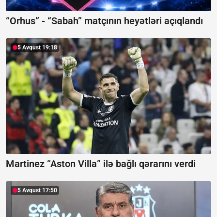
“Orhus” - “Sabah” matçının heyətləri açıqlandı
5 Avqust 19:18
Martinez “Aston Villa” ilə bağlı qərarını verdi
5 Avqust 17:50