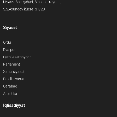
Ünvan:
Bakı şəhəri, Binəqədi rayonu,
S.S.Axundov küçəsi 31/23
Siyasət
Ordu
Diaspor
Qərbi Azərbaycan
Parlament
Xarici siyasət
Daxili siyasət
Qarabağ
Analitika
İqtisadiyyat