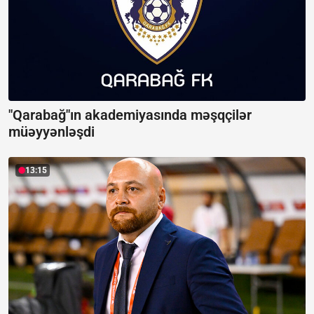
"Qarabağ"ın akademiyasında məşqçilər
müəyyənləşdi
13:15