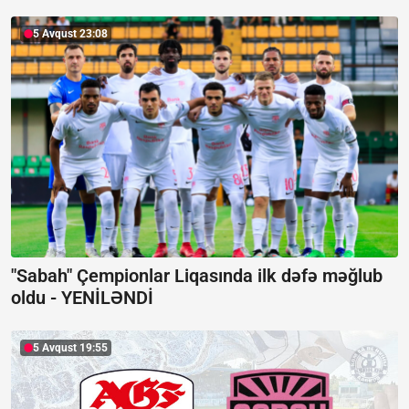
5 Avqust 23:08
"Sabah" Çempionlar Liqasında ilk dəfə məğlub
oldu -
YENİLƏNDİ
5 Avqust 19:55