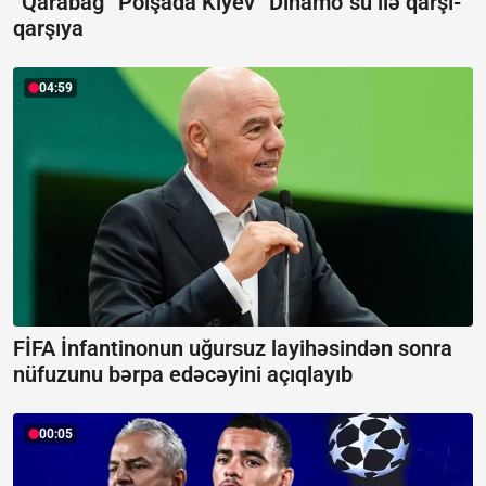
“Qarabağ” Polşada Kiyev “Dinamo”su ilə qarşı-
qarşıya
04:59
FİFA İnfantinonun uğursuz layihəsindən sonra
nüfuzunu bərpa edəcəyini açıqlayıb
00:05