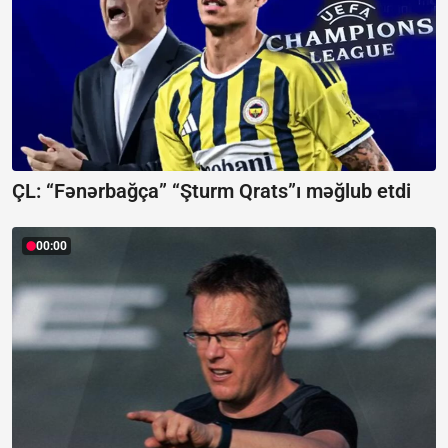
ÇL: “Fənərbağça” “Şturm Qrats”ı məğlub etdi
00:00