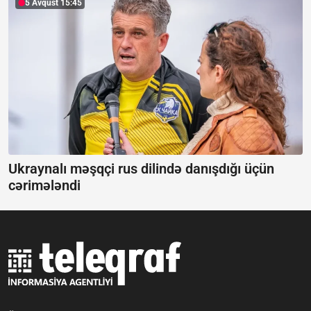
5 Avqust 15:45
Ukraynalı məşqçi rus dilində danışdığı üçün
cərimələndi