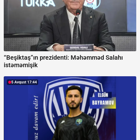
“Beşiktaş”ın prezidenti: Məhəmməd Salahı
istəməmişik
5 Avqust 17:44