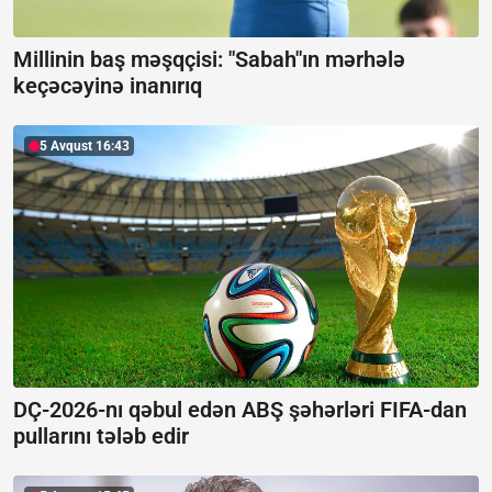
Millinin baş məşqçisi: "Sabah"ın mərhələ
keçəcəyinə inanırıq
5 Avqust 16:43
DÇ-2026-nı qəbul edən ABŞ şəhərləri FIFA-dan
pullarını tələb edir