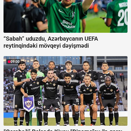
“Sabah” uduzdu, Azərbaycanın UEFA
reytinqindəki mövqeyi dəyişmədi
09:00