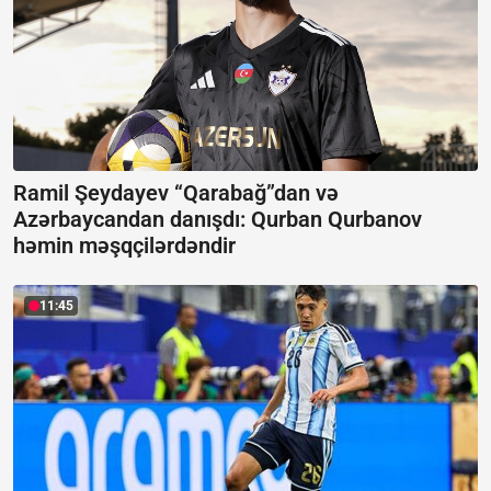
Ramil Şeydayev “Qarabağ”dan və
Azərbaycandan danışdı:
Qurban Qurbanov
həmin məşqçilərdəndir
11:45