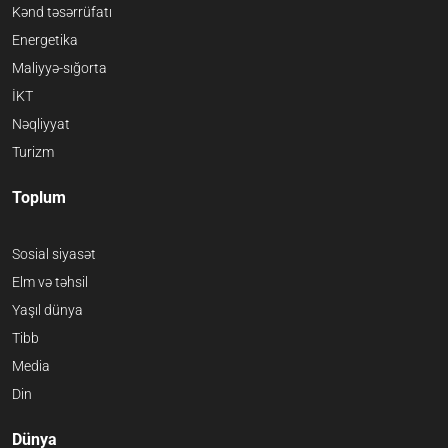
Kənd təsərrüfatı
Energetika
Maliyyə-sığorta
İKT
Nəqliyyat
Turizm
Toplum
Sosial siyasət
Elm və təhsil
Yaşıl dünya
Tibb
Media
Din
Dünya