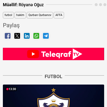
Müəllif:
Röyanə Oğuz
futbol
hakim
Qurban Qurbanov
AFFA
Paylaş
FUTBOL
13:30