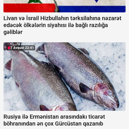
Livan və İsrail Hizbullahın tərksilahına nəzarət
edəcək ölkələrin siyahısı ilə bağlı razılığa
gəliblər
7 Avqust 22:41
Rusiya ilə Ermənistan arasındakı ticarət
böhranından ən çox Gürcüstan qazanıb