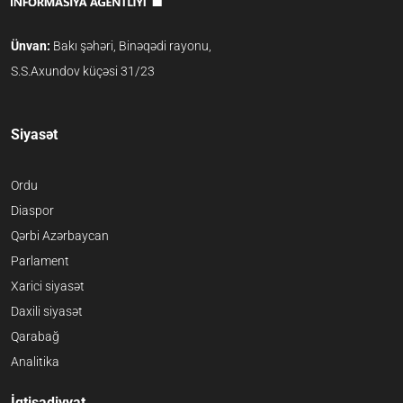
Ünvan:
Bakı şəhəri, Binəqədi rayonu,
S.S.Axundov küçəsi 31/23
Siyasət
Ordu
Diaspor
Qərbi Azərbaycan
Parlament
Xarici siyasət
Daxili siyasət
Qarabağ
Analitika
İqtisadiyyat