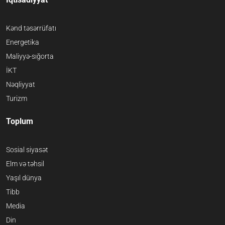
Kənd təsərrüfatı
Energetika
Maliyyə-sığorta
İKT
Nəqliyyat
Turizm
Toplum
Sosial siyasət
Elm və təhsil
Yaşıl dünya
Tibb
Media
Din