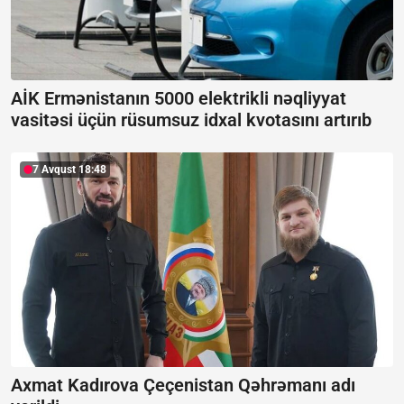
AİK Ermənistanın 5000 elektrikli nəqliyyat
vasitəsi üçün rüsumsuz idxal kvotasını artırıb
7 Avqust 18:48
Axmat Kadırova Çeçenistan Qəhrəmanı adı