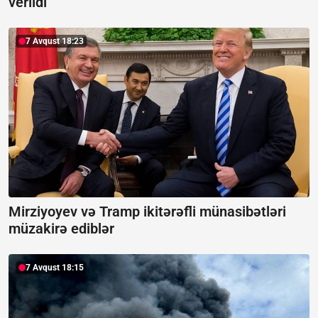
verildi
7 Avqust 18:23
Mirziyoyev və Tramp ikitərəfli münasibətləri
müzakirə ediblər
7 Avqust 18:15