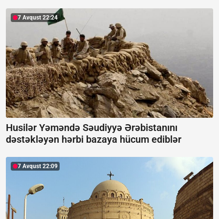
7 Avqust 22:24
Husilər Yəməndə Səudiyyə Ərəbistanını
dəstəkləyən hərbi bazaya hücum ediblər
7 Avqust 22:09