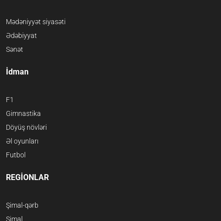
Mədəniyyət siyasəti
Ədəbiyyat
Sənət
İdman
F1
Gimnastika
Döyüş növləri
Əl oyunları
Futbol
REGİONLAR
Şimal-qərb
Şimal