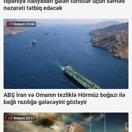
İspaniya İtaliyadan gələn turistlər üçün sərhəd
nəzarəti tətbiq edəcək
7 Avqust 23:46
ABŞ İran və Omanın tezliklə Hörmüz boğazı ilə
bağlı razılığa gələcəyini gözləyir
7 Avqust 23:17