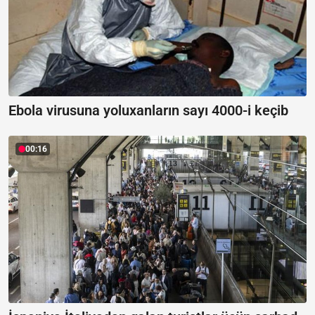
Ebola virusuna yoluxanların sayı 4000-i keçib
00:16