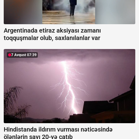
Argentinada etiraz aksiyası zamanı
toqquşmalar olub, saxlanılanlar var
7 Avqust 07:39
Hindistanda ildırım vurması nəticəsində
ölənlərin sayı 20-yə çatıb