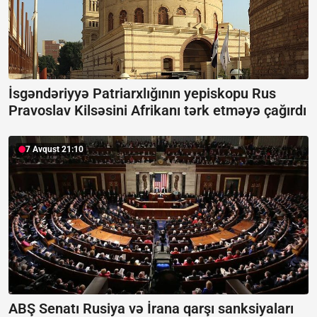
İsgəndəriyyə Patriarxlığının yepiskopu Rus
Pravoslav Kilsəsini Afrikanı tərk etməyə çağırdı
7 Avqust 21:10
ABŞ Senatı Rusiya və İrana qarşı sanksiyaları