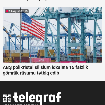
7 Avqust 07:15
ABŞ polikristal silisium idxalına 15 faizlik
gömrük rüsumu tətbiq edib