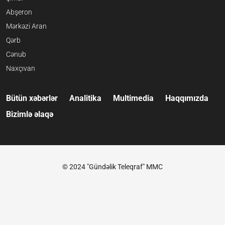
Abşeron
Mərkəzi Aran
Qərb
Cənub
Naxçıvan
Bütün xəbərlər
Analitika
Multimedia
Haqqımızda
Bizimlə əlaqə
© 2024 "Gündəlik Teleqraf" MMC