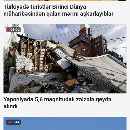
Türkiyədə turistlər Birinci Dünya
müharibəsindən qalan mərmi aşkarlayıblar
01:05
Yaponiyada 5,6 maqnitudalı zəlzələ qeydə
alındı
00:44