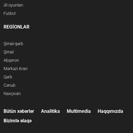
Əl oyunları
Futbol
REGİONLAR
Şimal-qərb
Şimal
Abşeron
Mərkəzi Aran
Qərb
Cənub
Naxçıvan
Bütün xəbərlər
Analitika
Multimedia
Haqqımızda
Bizimlə əlaqə