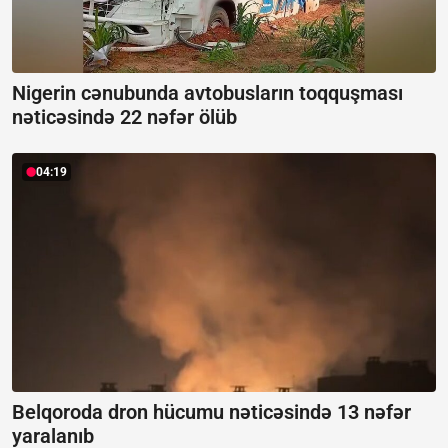
Nigerin cənubunda avtobusların toqquşması
nəticəsində 22 nəfər ölüb
04:19
Belqoroda dron hücumu nəticəsində 13 nəfər
yaralanıb