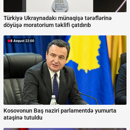
Türkiyə Ukraynadakı münaqişə tərəflərinə
döyüşə moratorium təklifi çatdırıb
8 Avqust 22:00
Kosovonun Baş naziri parlamentdə yumurta
atəşinə tutuldu