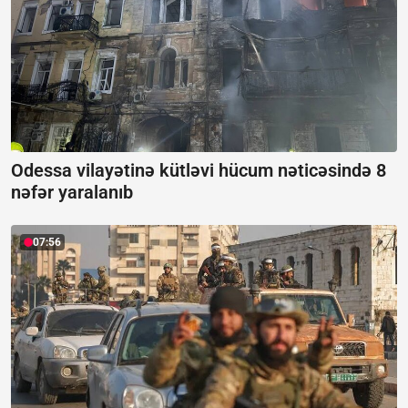
Odessa vilayətinə kütləvi hücum nəticəsində 8
nəfər yaralanıb
07:56