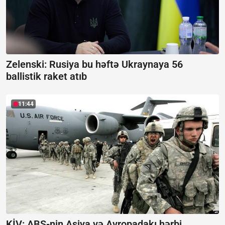
Zelenski: Rusiya bu həftə Ukraynaya 56
ballistik raket atıb
11:44
KİV: ABŞ-nin Asiya və Avropadakı hərbi