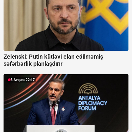
Zelenski: Putin kütləvi elan edilməmiş
səfərbərlik planlaşdırır
8 Avqust 22:17