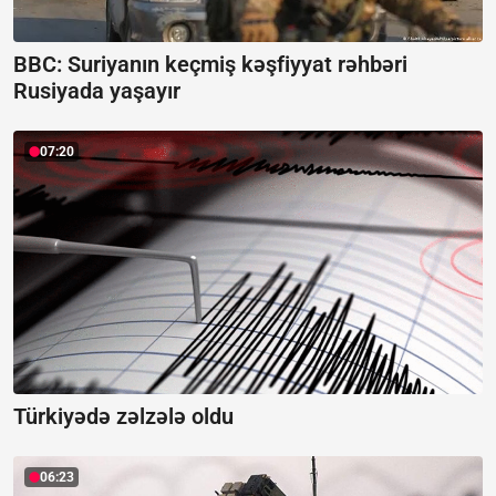
BBC: Suriyanın keçmiş kəşfiyyat rəhbəri
Rusiyada yaşayır
07:20
Türkiyədə zəlzələ oldu
06:23