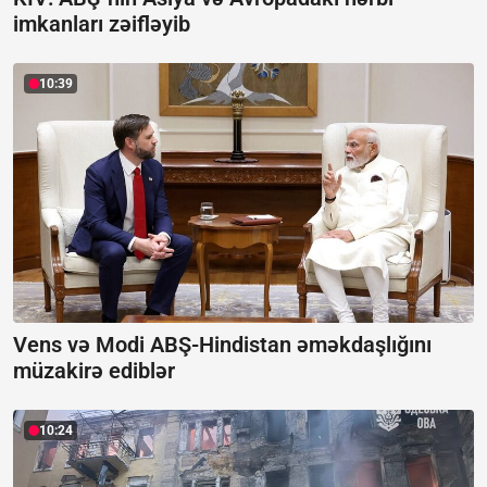
imkanları zəifləyib
10:39
Vens və Modi ABŞ-Hindistan əməkdaşlığını
müzakirə ediblər
10:24