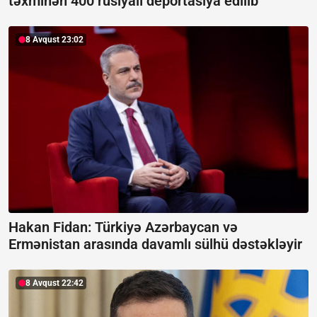
təxminən 400 rusiyalı deportasiya edilib
8 Avqust 23:02
Hakan Fidan: Türkiyə Azərbaycan və
Ermənistan arasında davamlı sülhü dəstəkləyir
8 Avqust 22:42