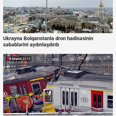
Ukrayna Bolqarıstanla dron hadisəsinin
səbəblərini aydınlaşdırıb
8 Avqust 21:11