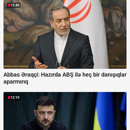
12:40
Abbas Əraqçi: Hazırda ABŞ ilə heç bir danışıqlar
aparmırıq
12:10