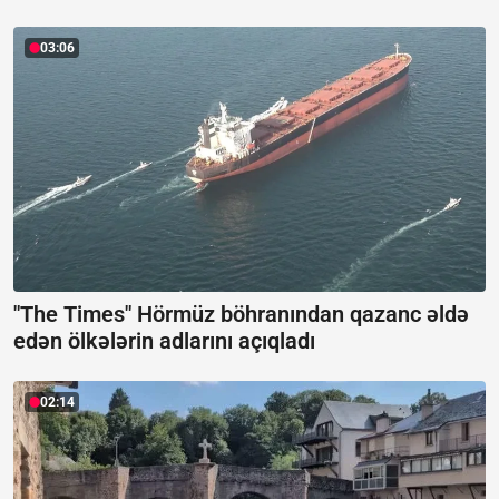
03:06
"The Times" Hörmüz böhranından qazanc əldə
edən ölkələrin adlarını açıqladı
02:14