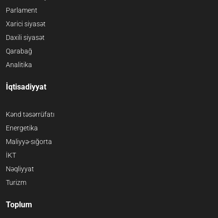
Parlament
Xarici siyasət
Daxili siyasət
Qarabağ
Analitika
İqtisadiyyat
Kənd təsərrüfatı
Energetika
Maliyyə-sığorta
İKT
Nəqliyyat
Turizm
Toplum