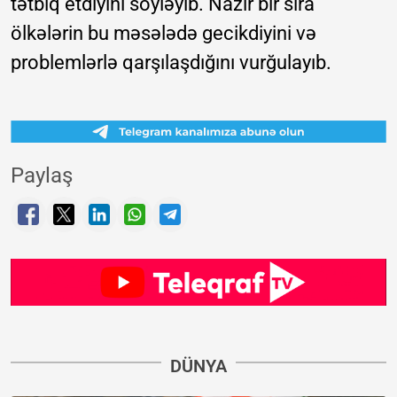
tətbiq etdiyini söyləyib. Nazir bir sıra
ölkələrin bu məsələdə gecikdiyini və
problemlərlə qarşılaşdığını vurğulayıb.
Paylaş
DÜNYA