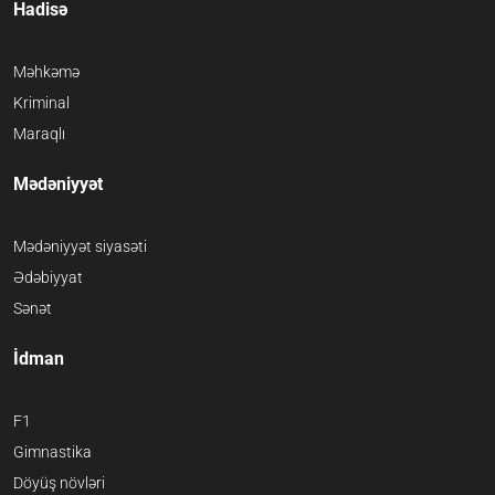
Hadisə
Məhkəmə
Kriminal
Maraqlı
Mədəniyyət
Mədəniyyət siyasəti
Ədəbiyyat
Sənət
İdman
F1
Gimnastika
Döyüş növləri