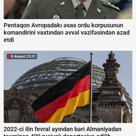
Pentaqon Avropadakı əsas ordu korpusunun
komandirini vaxtından əvvəl vəzifəsindən azad
etdi
8 Avqust 23:31
2022-ci ilin fevral ayından bəri Almaniyadan