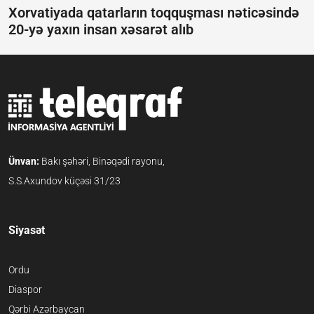
Xorvatiyada qatarların toqquşması nəticəsində
20-yə yaxın insan xəsarət alıb
Ünvan:
Bakı şəhəri, Binəqədi rayonu,
S.S.Axundov küçəsi 31/23
Siyasət
Ordu
Diaspor
Qərbi Azərbaycan