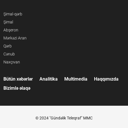
Şimal-qərb
Şimal
Abşeron
Mərkəzi Aran
Qərb
Cənub
Naxçıvan
Bütün xəbərlər
Analitika
Multimedia
Haqqımızda
Bizimlə əlaqə
© 2024 "Gündəlik Teleqraf" MMC