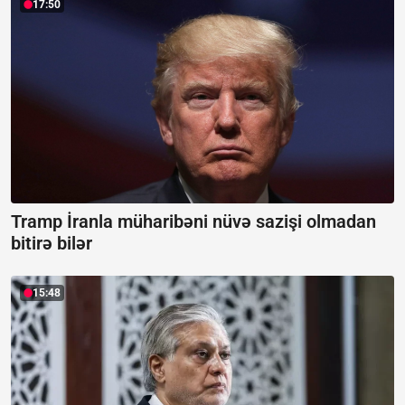
17:50
Tramp İranla müharibəni nüvə sazişi olmadan
bitirə bilər
15:48