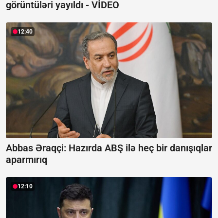
görüntüləri yayıldı -
VİDEO
12:40
Abbas Əraqçi: Hazırda ABŞ ilə heç bir danışıqlar
aparmırıq
12:10