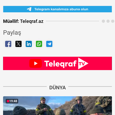
Müəllif:
Teleqraf.az
Paylaş
DÜNYA
19:48