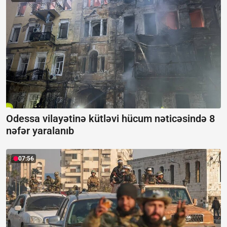
Odessa vilayətinə kütləvi hücum nəticəsində 8
nəfər yaralanıb
07:56