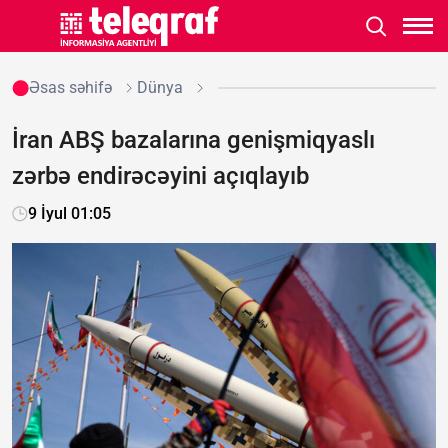
Əsas səhifə
Dünya
İran ABŞ bazalarına genişmiqyaslı
zərbə endirəcəyini açıqlayıb
9 İyul 01:05