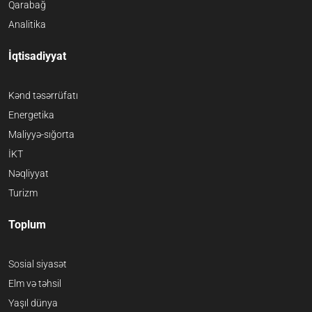
Qarabağ
Analitika
İqtisadiyyat
Kənd təsərrüfatı
Energetika
Maliyyə-sığorta
İKT
Nəqliyyat
Turizm
Toplum
Sosial siyasət
Elm və təhsil
Yaşıl dünya