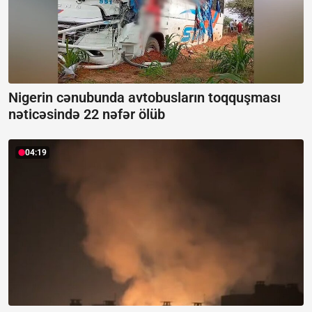
Nigerin cənubunda avtobusların toqquşması
nəticəsində 22 nəfər ölüb
04:19