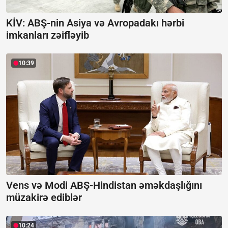
KİV: ABŞ-nin Asiya və Avropadakı hərbi
imkanları zəifləyib
10:39
Vens və Modi ABŞ-Hindistan əməkdaşlığını
müzakirə ediblər
10:24