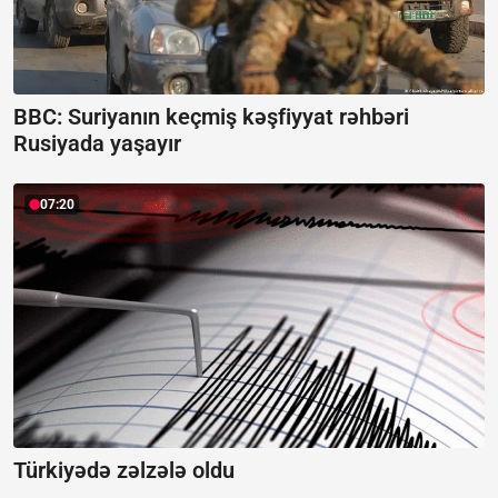
BBC: Suriyanın keçmiş kəşfiyyat rəhbəri
Rusiyada yaşayır
07:20
Türkiyədə zəlzələ oldu