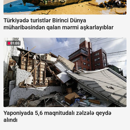
Türkiyədə turistlər Birinci Dünya
müharibəsindən qalan mərmi aşkarlayıblar
01:05
Yaponiyada 5,6 maqnitudalı zəlzələ qeydə
alındı