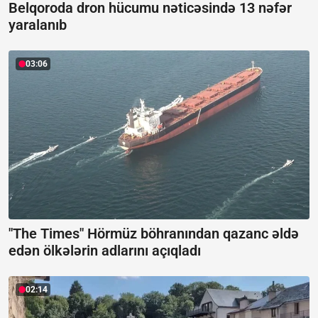
Belqoroda dron hücumu nəticəsində 13 nəfər
yaralanıb
03:06
"The Times" Hörmüz böhranından qazanc əldə
edən ölkələrin adlarını açıqladı
02:14