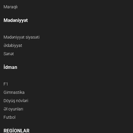
Maraqlı
Mədəniyyət
Mədəniyyət siyasəti
Ədəbiyyat
Sənət
İdman
F1
Gimnastika
Döyüş növləri
Əl oyunları
Futbol
REGİONLAR