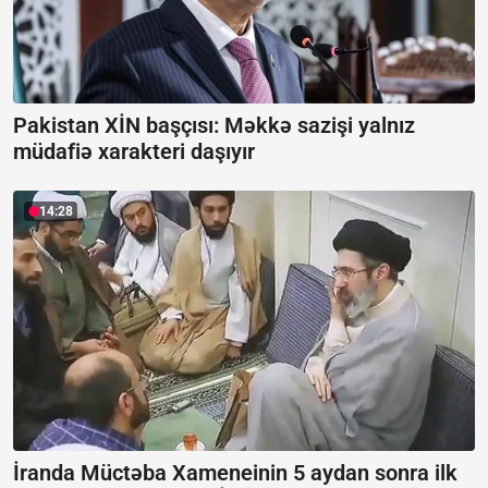
Pakistan XİN başçısı: Məkkə sazişi yalnız
müdafiə xarakteri daşıyır
14:28
İranda Müctəba Xameneinin 5 aydan sonra ilk