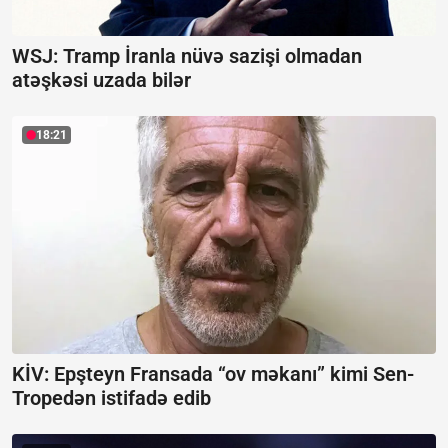
WSJ: Tramp İranla nüvə sazişi olmadan
atəşkəsi uzada bilər
18:21
KİV: Epşteyn Fransada “ov məkanı” kimi Sen-
Tropedən istifadə edib