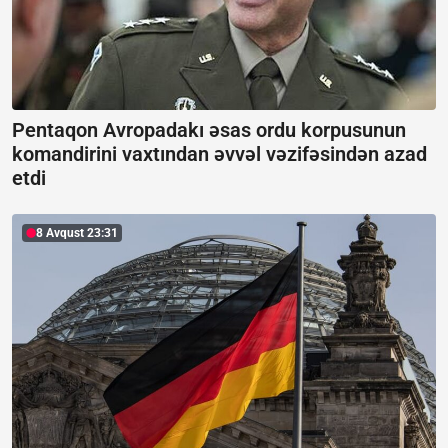
Pentaqon Avropadakı əsas ordu korpusunun
komandirini vaxtından əvvəl vəzifəsindən azad
etdi
8 Avqust 23:31