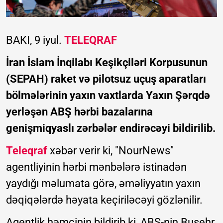
BAKI, 9 iyul.
TELEQRAF
İran İslam İnqilabı Keşikçiləri Korpusunun
(SEPAH) raket və pilotsuz uçuş aparatları
bölmələrinin yaxın vaxtlarda Yaxın Şərqdə
yerləşən ABŞ hərbi bazalarına
genişmiqyaslı zərbələr endirəcəyi bildirilib.
Teleqraf
xəbər verir ki, "NourNews"
agentliyinin hərbi mənbələrə istinadən
yaydığı məlumata görə, əməliyyatın yaxın
dəqiqələrdə həyata keçiriləcəyi gözlənilir.
Agentlik həmçinin bildirib ki, ABŞ-nin Buşehr