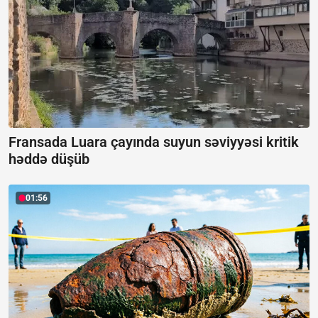
Fransada Luara çayında suyun səviyyəsi kritik
həddə düşüb
01:56