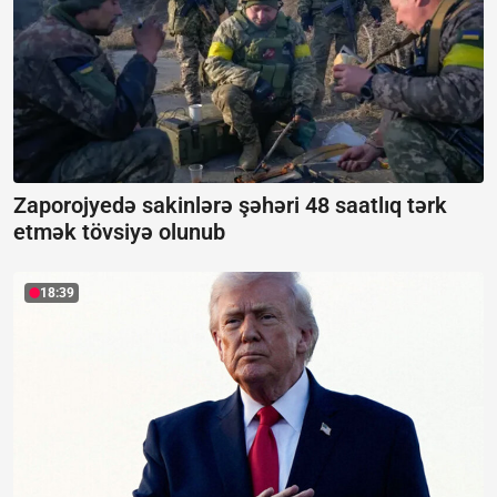
Zaporojyedə sakinlərə şəhəri 48 saatlıq tərk
etmək tövsiyə olunub
18:39