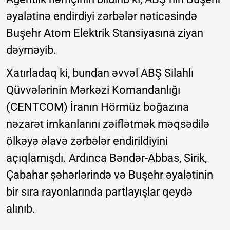
əyalətinə endirdiyi zərbələr nəticəsində
Buşehr Atom Elektrik Stansiyasına ziyan
dəyməyib.
Xatırladaq ki, bundan əvvəl ABŞ Silahlı
Qüvvələrinin Mərkəzi Komandanlığı
(CENTCOM) İranın Hörmüz boğazına
nəzarət imkanlarını zəiflətmək məqsədilə
ölkəyə əlavə zərbələr endirildiyini
açıqlamışdı. Ardınca Bəndər-Abbas, Sirik,
Çabahar şəhərlərində və Buşehr əyalətinin
bir sıra rayonlarında partlayışlar qeydə
alınıb.