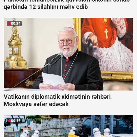
qərbində 12 silahlını məhv edib
00:24
Vatikanın diplomatik xidmətinin rəhbəri
Moskvaya səfər edəcək
00:16