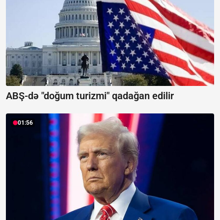
ABŞ-də "doğum turizmi" qadağan edilir
01:56