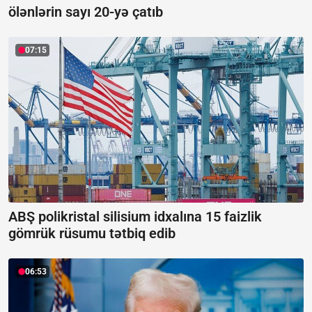
ölənlərin sayı 20-yə çatıb
07:15
ABŞ polikristal silisium idxalına 15 faizlik
gömrük rüsumu tətbiq edib
06:53