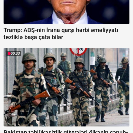
Tramp: ABŞ-nin İrana qarşı hərbi əməliyyatı
tezliklə başa çata bilər
00:33
Pakistan təhlükəsizlik qüvvələri ölkənin cənub-