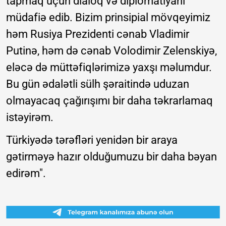
tapmaq üçün dialoq və diplomatiyanı
müdafiə edib. Bizim prinsipial mövqeyimiz
həm Rusiya Prezidenti cənab Vladimir
Putinə, həm də cənab Volodimir Zelenskiyə,
eləcə də müttəfiqlərimizə yaxşı məlumdur.
Bu gün ədalətli sülh şəraitində uduzan
olmayacaq çağırışımı bir daha təkrarlamaq
istəyirəm.
Türkiyədə tərəfləri yenidən bir araya
gətirməyə hazır olduğumuzu bir daha bəyan
edirəm".