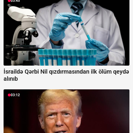
03:45
İsraildə Qərbi Nil qızdırmasından ilk ölüm qeydə
alınıb
03:12