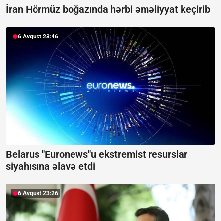
İran Hörmüz boğazında hərbi əməliyyat keçirib
6 Avqust 23:46
Belarus "Euronews"u ekstremist resurslar
siyahısına əlavə etdi
6 Avqust 23:26