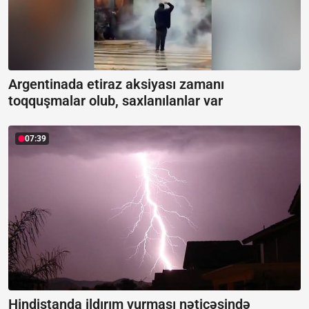
Argentinada etiraz aksiyası zamanı
toqquşmalar olub, saxlanılanlar var
07:39
Hindistanda ildırım vurması nəticəsində