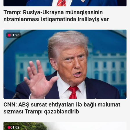
Tramp: Rusiya-Ukrayna münaqişəsinin
nizamlanması istiqamətində irəliləyiş var
01:26
CNN: ABŞ sursat ehtiyatları ilə bağlı məlumat
sızması Trampı qəzəbləndirib
01:02