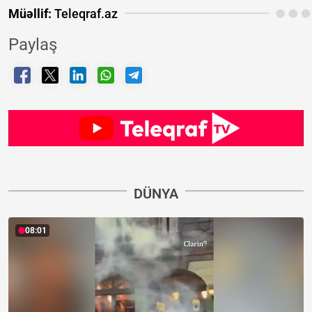
Müəllif:
Teleqraf.az
Paylaş
DÜNYA
08:01