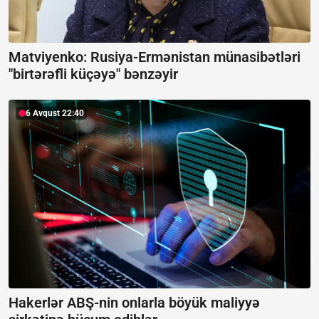
Matviyenko: Rusiya-Ermənistan münasibətləri
"birtərəfli küçəyə" bənzəyir
6 Avqust 22:40
Hakerlər ABŞ-nin onlarla böyük maliyyə