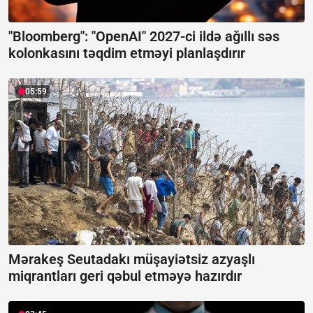
"Bloomberg": "OpenAI" 2027-ci ildə ağıllı səs
kolonkasını təqdim etməyi planlaşdırır
05:59
Mərakeş Seutadakı müşayiətsiz azyaşlı
miqrantları geri qəbul etməyə hazırdır