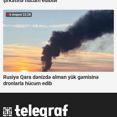
şirkətinə hücum ediblər
6 Avqust 22:28
Rusiya Qara dənizdə alman yük gəmisinə
dronlarla hücum edib