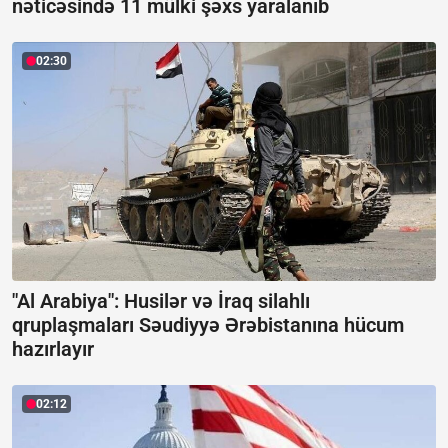
nəticəsində 11 mülki şəxs yaralanıb
02:30
"Al Arabiya": Husilər və İraq silahlı
qruplaşmaları Səudiyyə Ərəbistanına hücum
hazırlayır
02:12