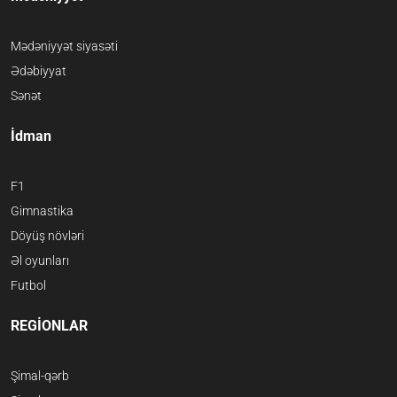
Mədəniyyət siyasəti
Ədəbiyyat
Sənət
İdman
F1
Gimnastika
Döyüş növləri
Əl oyunları
Futbol
REGİONLAR
Şimal-qərb