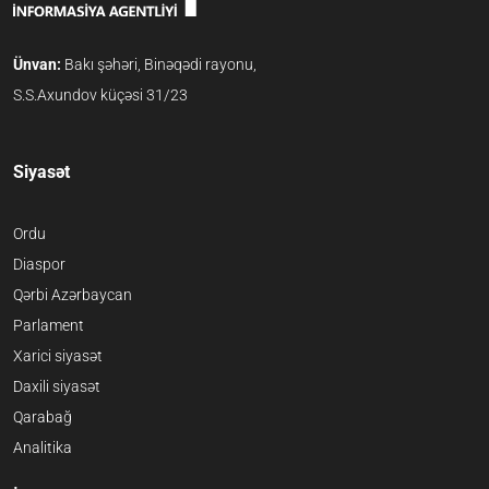
Ünvan:
Bakı şəhəri, Binəqədi rayonu,
S.S.Axundov küçəsi 31/23
Siyasət
Ordu
Diaspor
Qərbi Azərbaycan
Parlament
Xarici siyasət
Daxili siyasət
Qarabağ
Analitika