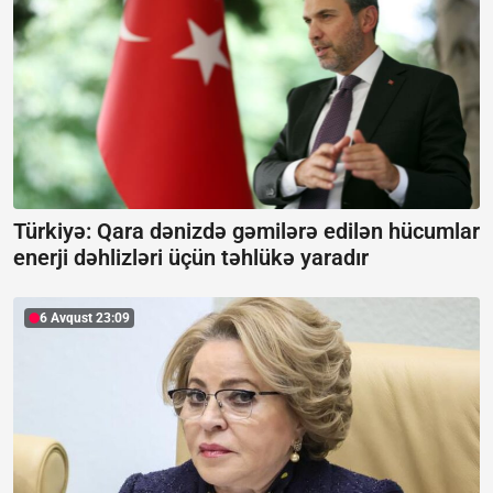
Türkiyə: Qara dənizdə gəmilərə edilən hücumlar
enerji dəhlizləri üçün təhlükə yaradır
6 Avqust 23:09