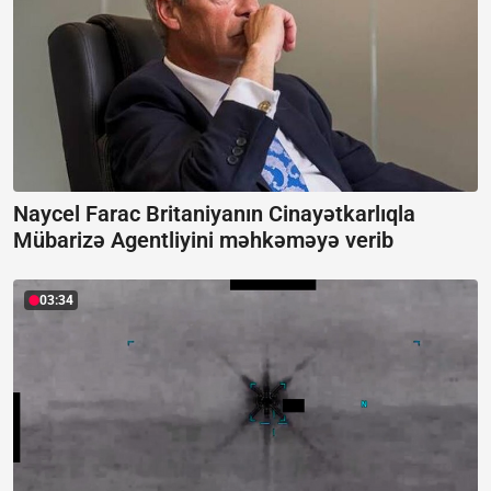
Naycel Farac Britaniyanın Cinayətkarlıqla
Mübarizə Agentliyini məhkəməyə verib
03:34