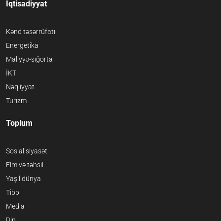
İqtisadiyyat
Kənd təsərrüfatı
Energetika
Maliyyə-sığorta
İKT
Nəqliyyat
Turizm
Toplum
Sosial siyasət
Elm və təhsil
Yaşıl dünya
Tibb
Media
Din