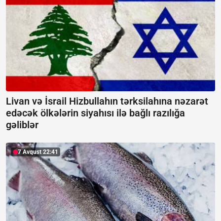
Livan və İsrail Hizbullahın tərksilahına nəzarət
edəcək ölkələrin siyahısı ilə bağlı razılığa
gəliblər
7 Avqust 22:41