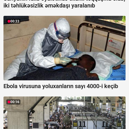
iki təhlükəsizlik əməkdaşı yaralanıb
00:33
Ebola virusuna yoluxanların sayı 4000-i keçib
00:16