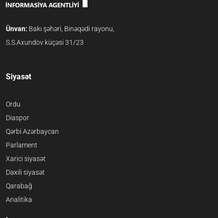
Ünvan:
Bakı şəhəri, Binəqədi rayonu,
S.S.Axundov küçəsi 31/23
Siyasət
Ordu
Diaspor
Qərbi Azərbaycan
Parlament
Xarici siyasət
Daxili siyasət
Qarabağ
Analitika