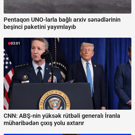
Pentaqon UNO-larla bağlı arxiv sənədlərinin
beşinci paketini yayımlayıb
03:01
CNN: ABŞ-nin yüksək rütbəli generalı İranla
müharibədən çıxış yolu axtarır