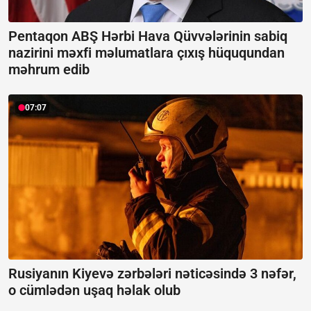
Pentaqon ABŞ Hərbi Hava Qüvvələrinin sabiq
nazirini məxfi məlumatlara çıxış hüququndan
məhrum edib
07:07
Rusiyanın Kiyevə zərbələri nəticəsində 3 nəfər,
o cümlədən uşaq həlak olub