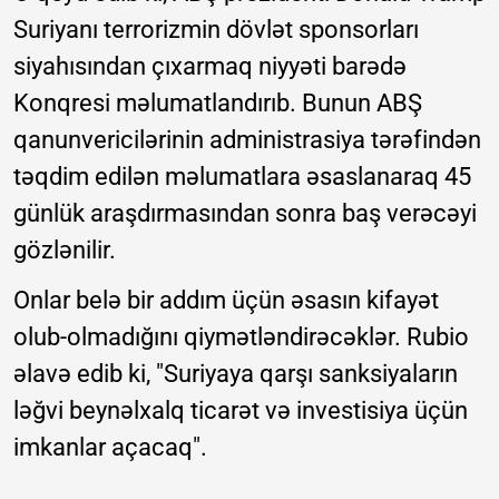
Suriyanı terrorizmin dövlət sponsorları
siyahısından çıxarmaq niyyəti barədə
Konqresi məlumatlandırıb. Bunun ABŞ
qanunvericilərinin administrasiya tərəfindən
təqdim edilən məlumatlara əsaslanaraq 45
günlük araşdırmasından sonra baş verəcəyi
gözlənilir.
Onlar belə bir addım üçün əsasın kifayət
olub-olmadığını qiymətləndirəcəklər. Rubio
əlavə edib ki, "Suriyaya qarşı sanksiyaların
ləğvi beynəlxalq ticarət və investisiya üçün
imkanlar açacaq".