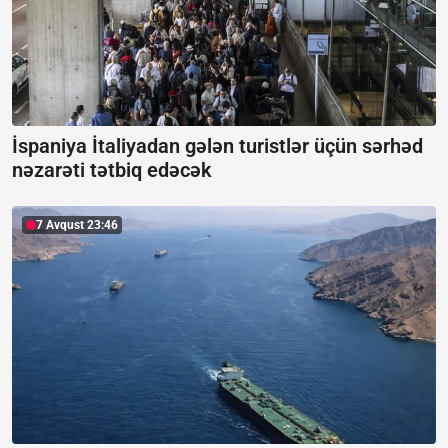
İspaniya İtaliyadan gələn turistlər üçün sərhəd
nəzarəti tətbiq edəcək
7 Avqust 23:46