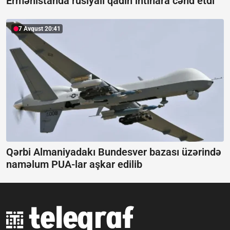
Ermənistanda rusiyalı qadın intihara cəhd etdi
7 Avqust 20:41
Qərbi Almaniyadakı Bundesver bazası üzərində
naməlum PUA-lar aşkar edilib