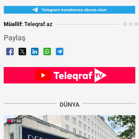
Müəllif:
Teleqraf.az
Paylaş
DÜNYA
07:50