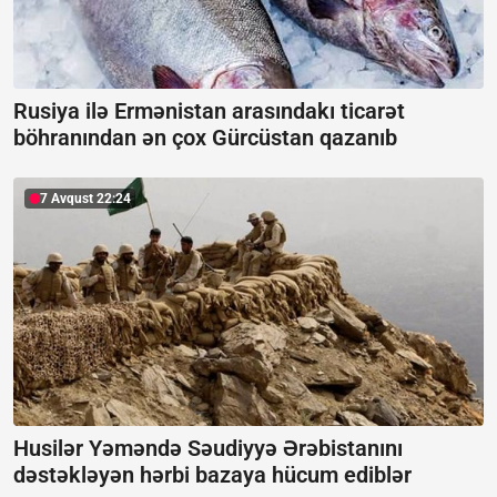
Rusiya ilə Ermənistan arasındakı ticarət
böhranından ən çox Gürcüstan qazanıb
7 Avqust 22:24
Husilər Yəməndə Səudiyyə Ərəbistanını
dəstəkləyən hərbi bazaya hücum ediblər