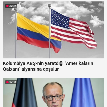
06:32
Kolumbiya ABŞ-nin yaratdığı "Amerikaların
Qalxanı" alyansına qoşulur
05:58