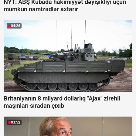
NYT: ABŞ Kubada hakimiyyət dəyişikliyi üçün
mümkün namizədlər axtarır
04:26
Britaniyanın 8 milyard dollarlıq "Ajax" zirehli
maşınları sıradan çıxıb
03:52