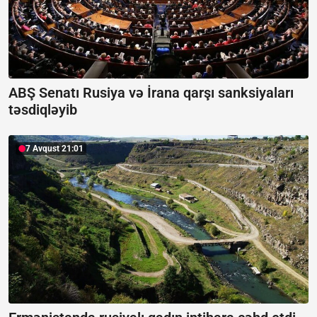
ABŞ Senatı Rusiya və İrana qarşı sanksiyaları
təsdiqləyib
7 Avqust 21:01