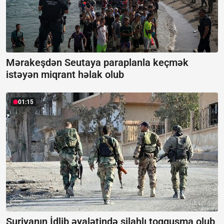
Mərakeşdən Seutaya paraplanla keçmək
istəyən miqrant həlak olub
01:15
Suriyanın İdlib əyalətində silahlı toqquşma olub,