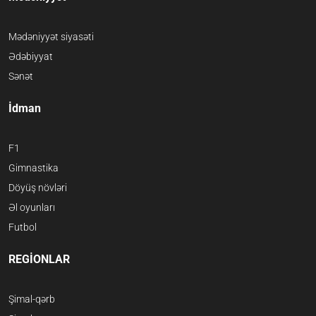
Mədəniyyət siyasəti
Ədəbiyyat
Sənət
İdman
F1
Gimnastika
Döyüş növləri
Əl oyunları
Futbol
REGİONLAR
Şimal-qərb