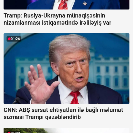
Tramp: Rusiya-Ukrayna münaqişəsinin
nizamlanması istiqamətində irəliləyiş var
01:26
CNN: ABŞ sursat ehtiyatları ilə bağlı məlumat
sızması Trampı qəzəbləndirib