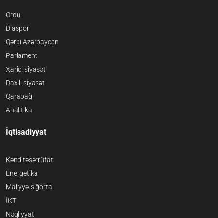
Ordu
Diaspor
Qərbi Azərbaycan
Parlament
Xarici siyasət
Daxili siyasət
Qarabağ
Analitika
İqtisadiyyat
Kənd təsərrüfatı
Energetika
Maliyyə-sığorta
İKT
Nəqliyyat