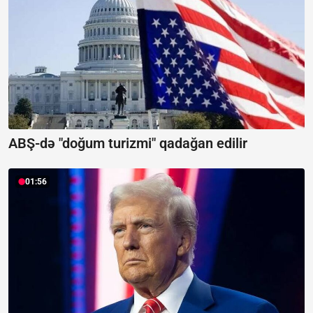
ABŞ-də "doğum turizmi" qadağan edilir
01:56