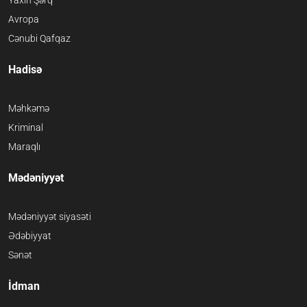
Yaxın Şərq
Avropa
Cənubi Qafqaz
Hadisə
Məhkəmə
Kriminal
Maraqlı
Mədəniyyət
Mədəniyyət siyasəti
Ədəbiyyat
Sənət
İdman