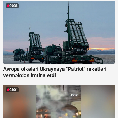
09:38
Avropa ölkələri Ukraynaya "Patriot" raketləri
verməkdən imtina etdi
08:01