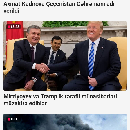
Axmat Kadırova Çeçenistan Qəhrəmanı adı
verildi
18:23
Mirziyoyev və Tramp ikitərəfli münasibətləri
müzakirə ediblər
18:15