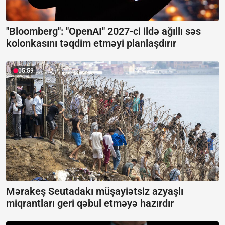
"Bloomberg": "OpenAI" 2027-ci ildə ağıllı səs
kolonkasını təqdim etməyi planlaşdırır
05:59
Mərakeş Seutadakı müşayiətsiz azyaşlı
miqrantları geri qəbul etməyə hazırdır