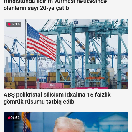
Hindistanda ildırım vurması nəticəsində
ölənlərin sayı 20-yə çatıb
07:15
ABŞ polikristal silisium idxalına 15 faizlik
gömrük rüsumu tətbiq edib
06:53