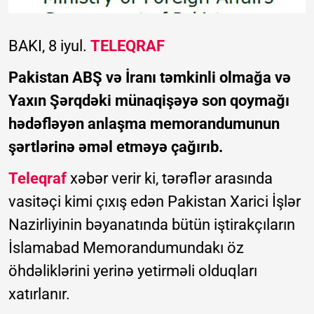
BAKI, 8 iyul.
TELEQRAF
Pakistan ABŞ və İranı təmkinli olmağa və
Yaxın Şərqdəki münaqişəyə son qoymağı
hədəfləyən anlaşma memorandumunun
şərtlərinə əməl etməyə çağırıb.
Teleqraf
xəbər verir ki, tərəflər arasında
vasitəçi kimi çıxış edən Pakistan Xarici İşlər
Nazirliyinin bəyanatında bütün iştirakçıların
İslamabad Memorandumundakı öz
öhdəliklərini yerinə yetirməli olduqları
xatırlanır.