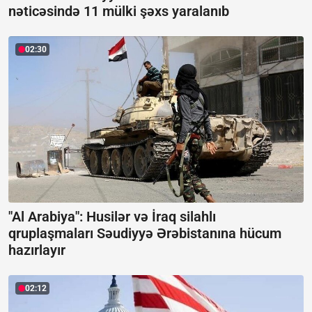
nəticəsində 11 mülki şəxs yaralanıb
02:30
"Al Arabiya": Husilər və İraq silahlı
qruplaşmaları Səudiyyə Ərəbistanına hücum
hazırlayır
02:12