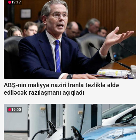
19:17
ABŞ-nin maliyyə naziri İranla tezliklə əldə
ediləcək razılaşmanı açıqladı
19:00