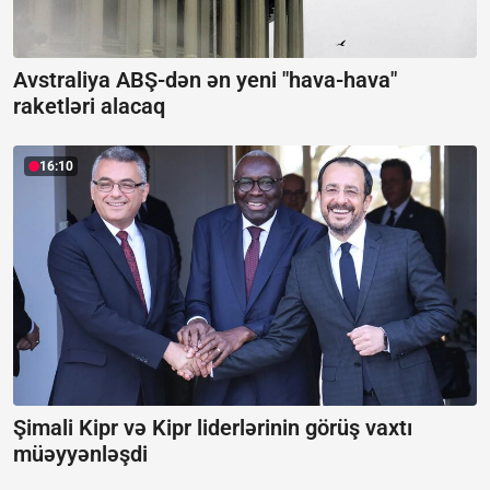
Avstraliya ABŞ-dən ən yeni "hava-hava"
raketləri alacaq
16:10
Şimali Kipr və Kipr liderlərinin görüş vaxtı
müəyyənləşdi