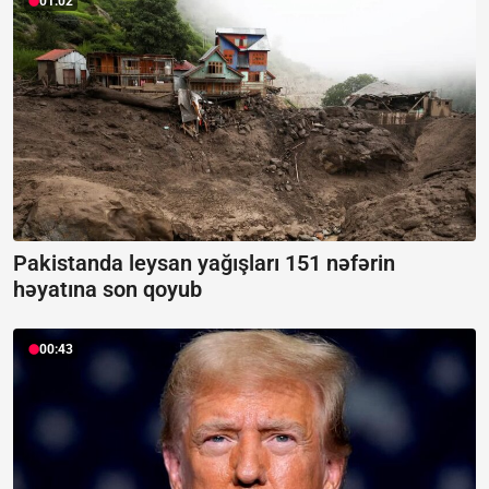
01:02
Pakistanda leysan yağışları 151 nəfərin
həyatına son qoyub
00:43