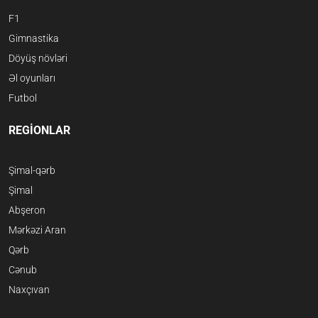
F1
Gimnastika
Döyüş növləri
Əl oyunları
Futbol
REGİONLAR
Şimal-qərb
Şimal
Abşeron
Mərkəzi Aran
Qərb
Cənub
Naxçıvan