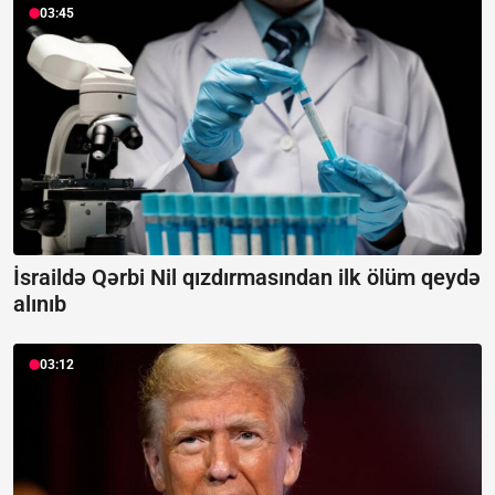
03:45
İsraildə Qərbi Nil qızdırmasından ilk ölüm qeydə
alınıb
03:12