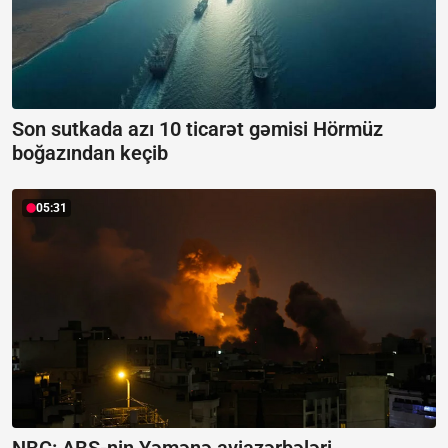
Son sutkada azı 10 ticarət gəmisi Hörmüz
boğazından keçib
05:31
NBC: ABŞ-nin Yəmənə aviazərbələri