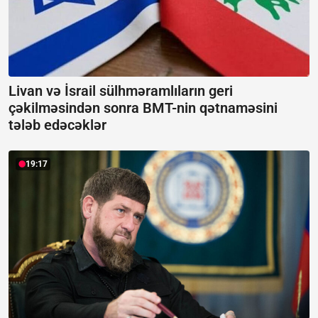
Livan və İsrail sülhməramlıların geri
çəkilməsindən sonra BMT-nin qətnaməsini
tələb edəcəklər
19:17