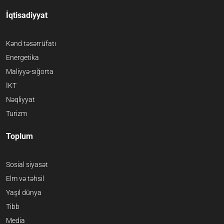
İqtisadiyyat
Kənd təsərrüfatı
Energetika
Maliyyə-sığorta
İKT
Nəqliyyat
Turizm
Toplum
Sosial siyasət
Elm və təhsil
Yaşıl dünya
Tibb
Media