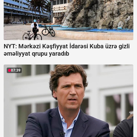
NYT: Mərkəzi Kəşfiyyat İdarəsi Kuba üzrə gizli
əməliyyat qrupu yaradıb
07:39