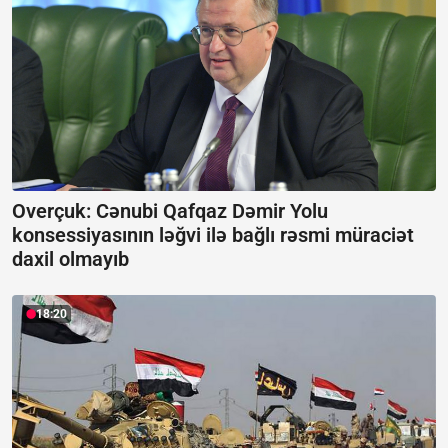
Overçuk: Cənubi Qafqaz Dəmir Yolu
konsessiyasının ləğvi ilə bağlı rəsmi müraciət
daxil olmayıb
18:20