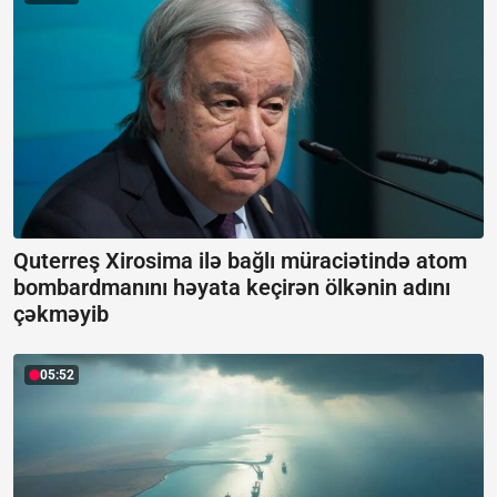
Quterreş Xirosima ilə bağlı müraciətində atom
bombardmanını həyata keçirən ölkənin adını
çəkməyib
05:52