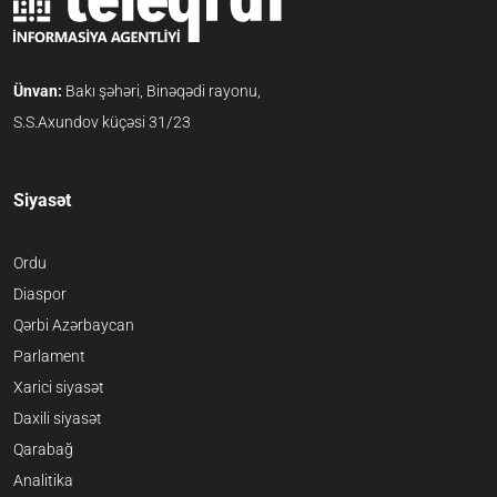
Ünvan:
Bakı şəhəri, Binəqədi rayonu,
S.S.Axundov küçəsi 31/23
Siyasət
Ordu
Diaspor
Qərbi Azərbaycan
Parlament
Xarici siyasət
Daxili siyasət
Qarabağ
Analitika