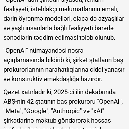
fəaliyyəti, istehlakçı məlumatlarının emalı,
dərin öyrənmə modelləri, eləcə də azyaşlılar
və yaşlı insanlarla bağlı fəaliyyəti barədə
sənədlərin təqdim edilməsi tələb olunub.
"OpenAI" nümayəndəsi nəşrə
açıqlamasında bildirib ki, şirkət ştatların baş
prokurorlarının narahatlıqlarına ciddi yanaşır
və konstruktiv əməkdaşlığa hazırdır.
Qəzet xatırladır ki, 2025-ci ilin dekabrında
ABŞ-nin 42 ştatının baş prokuroru "OpenAI",
"Meta", "Google", "Anthropic" və "xAI"
şirkətlərinə məktub göndərərək həssas