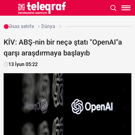
Əsas səhifə
Dünya
KİV: ABŞ-nin bir neçə ştatı "OpenAI"a
qarşı araşdırmaya başlayıb
13 İyun 05:22