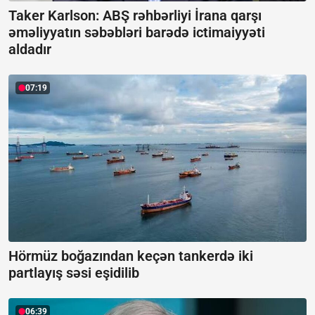
Taker Karlson: ABŞ rəhbərliyi İrana qarşı
əməliyyatın səbəbləri barədə ictimaiyyəti
aldadır
07:19
Hörmüz boğazından keçən tankerdə iki
partlayış səsi eşidilib
06:39