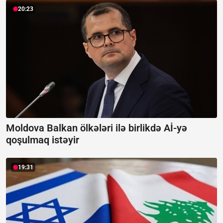
20:23
Moldova Balkan ölkələri ilə birlikdə Aİ-yə
qoşulmaq istəyir
19:31