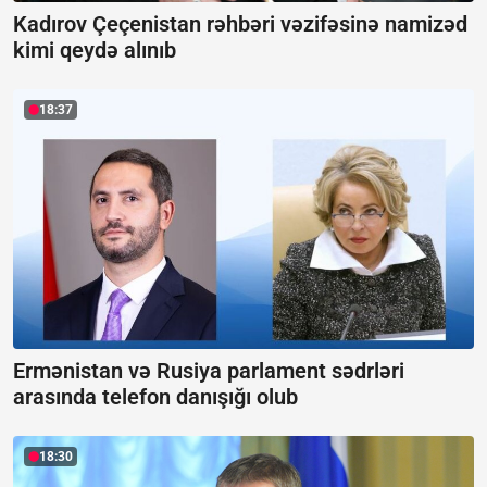
Kadırov Çeçenistan rəhbəri vəzifəsinə namizəd
kimi qeydə alınıb
18:37
Ermənistan və Rusiya parlament sədrləri
arasında telefon danışığı olub
18:30