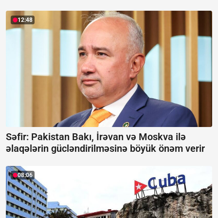
12:48
Səfir: Pakistan Bakı, İrəvan və Moskva ilə
əlaqələrin gücləndirilməsinə böyük önəm verir
08:06