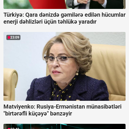
Türkiyə: Qara dənizdə gəmilərə edilən hücumlar
enerji dəhlizləri üçün təhlükə yaradır
23:09
Matviyenko: Rusiya-Ermənistan münasibətləri
"birtərəfli küçəyə" bənzəyir