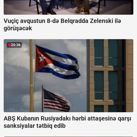
Vuçiç avqustun 8-də Belqradda Zelenski ilə
görüşəcək
20:36
ABŞ Kubanın Rusiyadakı hərbi attaşesinə qarşı
sanksiyalar tətbiq edib