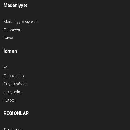
Mədəniyyət
Mədəniyyət siyasəti
Ədəbiyyat
Sənət
İdman
F1
Gimnastika
Döyüş növləri
Əl oyunları
Futbol
REGİONLAR
Şimal-qərb