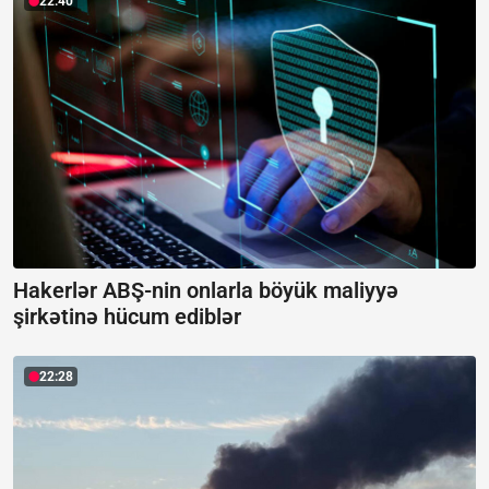
22:40
Hakerlər ABŞ-nin onlarla böyük maliyyə
şirkətinə hücum ediblər
22:28