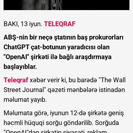
BAKI, 13 iyun.
TELEQRAF
ABŞ-nin bir neçə ştatının baş prokurorları
ChatGPT çat-botunun yaradıcısı olan
"OpenAI" şirkəti ilə bağlı araşdırmaya
başlayıblar.
Teleqraf
xəbər verir ki, bu barədə "The Wall
Street Journal" qəzeti mənbələrə istinadən
məlumat yayıb.
Məlumata görə, iyunun 12-də şirkətə geniş
həcmli hüquqi sorğu göndərilib. Sorğuda
"OpenAI"dan şirkətin siyasəti, reklam