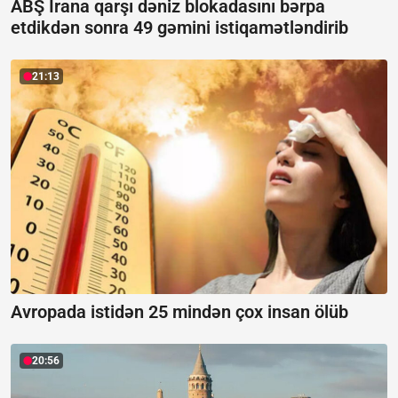
ABŞ İrana qarşı dəniz blokadasını bərpa
etdikdən sonra 49 gəmini istiqamətləndirib
21:13
Avropada istidən 25 mindən çox insan ölüb
20:56