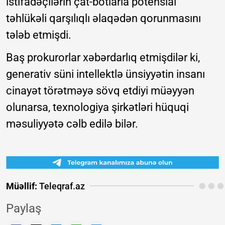
istifadəçilərin çat-botlarla potensial
təhlükəli qarşılıqlı əlaqədən qorunmasını
tələb etmişdi.
Baş prokurorlar xəbərdarlıq etmişdilər ki,
generativ süni intellektlə ünsiyyətin insanı
cinayət törətməyə sövq etdiyi müəyyən
olunarsa, texnologiya şirkətləri hüquqi
məsuliyyətə cəlb edilə bilər.
Müəllif:
Teleqraf.az
Paylaş