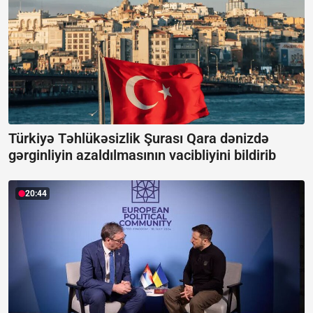
Türkiyə Təhlükəsizlik Şurası Qara dənizdə
gərginliyin azaldılmasının vacibliyini bildirib
20:44