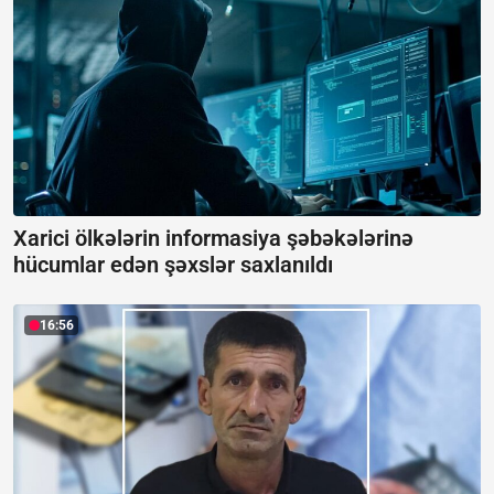
Xarici ölkələrin informasiya şəbəkələrinə
hücumlar edən şəxslər saxlanıldı
16:56