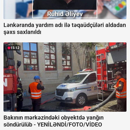
Lənkəranda yardım adı ilə təqaüdçüləri aldadan
şəxs saxlanıldı
15:12
Bakının mərkəzindəki obyektdə yanğın
söndürülüb -
YENİLƏNDİ/FOTO/VİDEO