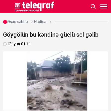
Əsas səhifə
Hadisə
Göygölün bu kəndinə güclü sel gəlib
13 İyun 01:11