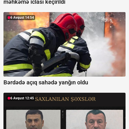
məhkəmə iclası keçirildi
6 Avqust 14:54
Bərdədə açıq sahədə yanğın oldu
6 Avqust 12:45