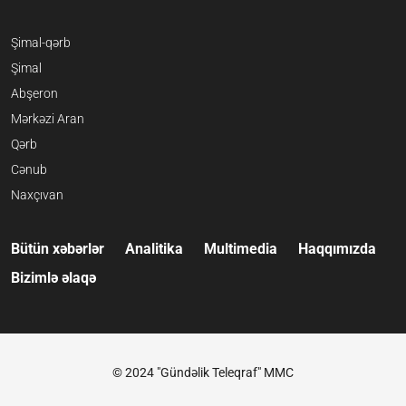
Şimal-qərb
Şimal
Abşeron
Mərkəzi Aran
Qərb
Cənub
Naxçıvan
Bütün xəbərlər
Analitika
Multimedia
Haqqımızda
Bizimlə əlaqə
© 2024 "Gündəlik Teleqraf" MMC