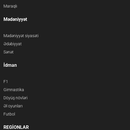
Maraqlı
Mədəniyyət
Mədəniyyət siyasəti
Ədəbiyyat
Sənət
İdman
F1
Gimnastika
Döyüş növləri
Əl oyunları
Futbol
REGİONLAR