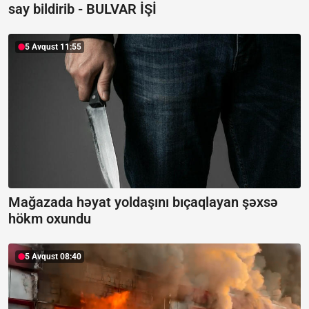
say bildirib -
BULVAR İŞİ
5 Avqust 11:55
Mağazada həyat yoldaşını bıçaqlayan şəxsə
hökm oxundu
5 Avqust 08:40