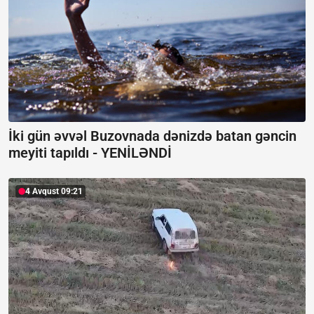
İki gün əvvəl Buzovnada dənizdə batan gəncin
meyiti tapıldı -
YENİLƏNDİ
4 Avqust 09:21