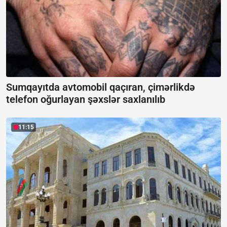
Sumqayıtda avtomobil qaçıran, çimərlikdə
telefon oğurlayan şəxslər saxlanılıb
11:15