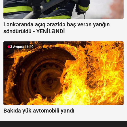
Lənkəranda açıq ərazidə baş verən yanğın
söndürüldü -
YENİLƏNDİ
3 Avqust 16:40
Bakıda yük avtomobili yandı