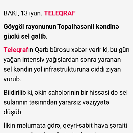
BAKI, 13 iyun.
TELEQRAF
Göygöl rayonunun Topalhəsənli kəndinə
güclü sel gəlib.
Teleqraf
ın Qərb bürosu xəbər verir ki, bu gün
yağan intensiv yağışlardan sonra yaranan
sel kəndin yol infrastrukturuna ciddi ziyan
vurub.
Bildirilib ki, əkin sahələrinin bir hissəsi də sel
sularının təsirindən yararsız vəziyyətə
düşüb.
İlkin məlumata görə, qeyri-sabit hava şəraiti