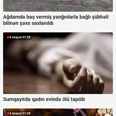
Ağdamda baş vermiş yanğınlarla bağlı şübhəli
bilinən şəxs saxlanıldı
4 Avqust 07:58
Sumqayıtda qadın evində ölü tapılıb
4 Avqust 01:08