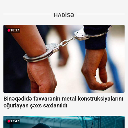
HADISƏ
18:37
Binəqədidə fəvvarənin metal konstruksiyalarını
oğurlayan şəxs saxlanıldı
17:47