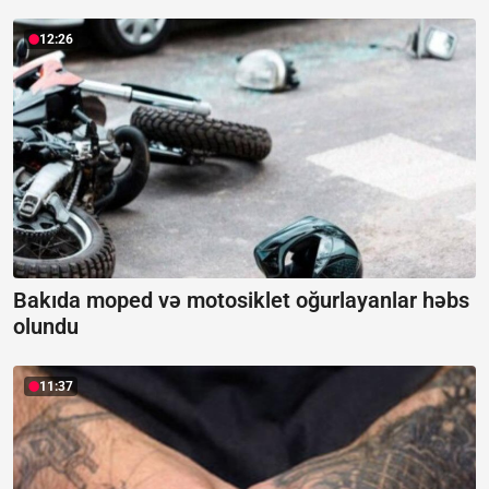
12:26
Bakıda moped və motosiklet oğurlayanlar həbs
olundu
11:37