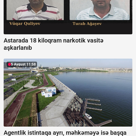
Astarada 18 kiloqram narkotik vasitə
aşkarlanıb
5 Avqust 11:58
Agentlik istintaqa ayrı, məhkəməyə isə başqa