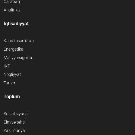
Qarabağ
Analitika
İqtisadiyyat
Kənd təsərrüfatı
Energetika
Maliyyə-sığorta
İKT
Nəqliyyat
Turizm
Toplum
Sosial siyasət
Elm və təhsil
Yaşıl dünya