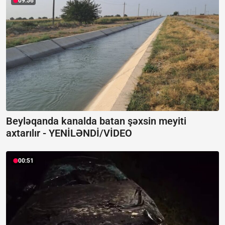
09:56
Beyləqanda kanalda batan şəxsin meyiti
axtarılır -
YENİLƏNDİ/VİDEO
00:51