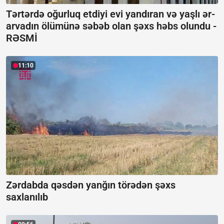
Tərtərdə oğurluq etdiyi evi yandıran və yaşlı ər-
arvadın ölümünə səbəb olan şəxs həbs olundu -
RƏSMİ
11:10
Zərdabda qəsdən yanğın törədən şəxs
saxlanılıb