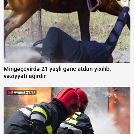
Mingəçevirdə 21 yaşlı gənc atdan yıxılıb,
vəziyyəti ağırdır
3 Avqust 21:17