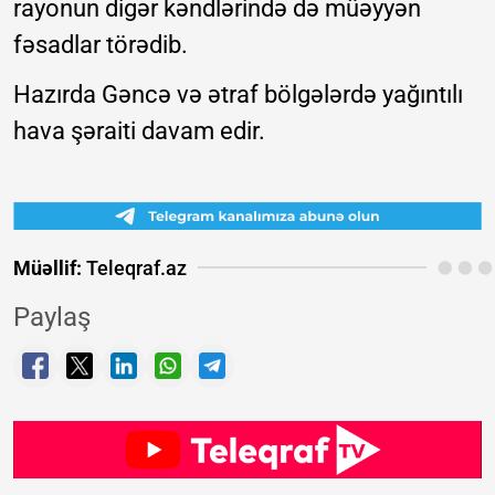
rayonun digər kəndlərində də müəyyən
fəsadlar törədib.
Hazırda Gəncə və ətraf bölgələrdə yağıntılı
hava şəraiti davam edir.
Müəllif:
Teleqraf.az
Paylaş