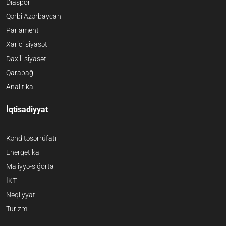
Diaspor
Qərbi Azərbaycan
Parlament
Xarici siyasət
Daxili siyasət
Qarabağ
Analitika
İqtisadiyyat
Kənd təsərrüfatı
Energetika
Maliyyə-sığorta
İKT
Nəqliyyat
Turizm