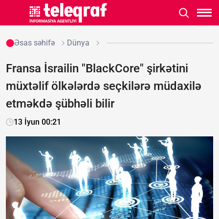
Əsas səhifə
Dünya
Fransa İsrailin "BlackCore" şirkətini
müxtəlif ölkələrdə seçkilərə müdaxilə
etməkdə şübhəli bilir
13 İyun 00:21