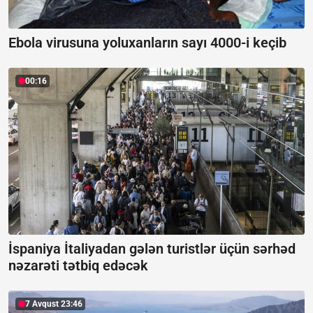
Ebola virusuna yoluxanların sayı 4000-i keçib
00:16
İspaniya İtaliyadan gələn turistlər üçün sərhəd
nəzarəti tətbiq edəcək
7 Avqust 23:46