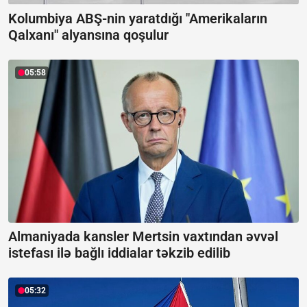
Kolumbiya ABŞ-nin yaratdığı "Amerikaların
Qalxanı" alyansına qoşulur
05:58
Almaniyada kansler Mertsin vaxtından əvvəl
istefası ilə bağlı iddialar təkzib edilib
05:32