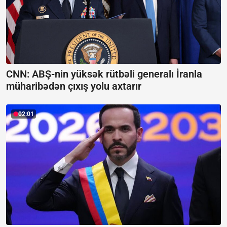
CNN: ABŞ-nin yüksək rütbəli generalı İranla
müharibədən çıxış yolu axtarır
02:01