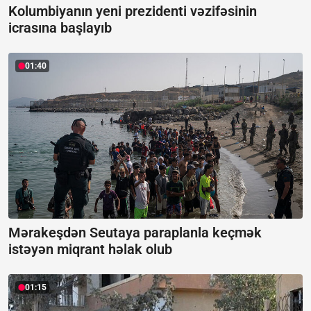
Kolumbiyanın yeni prezidenti vəzifəsinin
icrasına başlayıb
01:40
Mərakeşdən Seutaya paraplanla keçmək
istəyən miqrant həlak olub
01:15