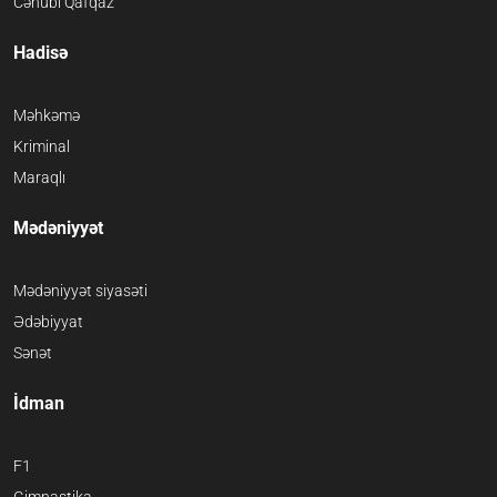
Cənubi Qafqaz
Hadisə
Məhkəmə
Kriminal
Maraqlı
Mədəniyyət
Mədəniyyət siyasəti
Ədəbiyyat
Sənət
İdman
F1