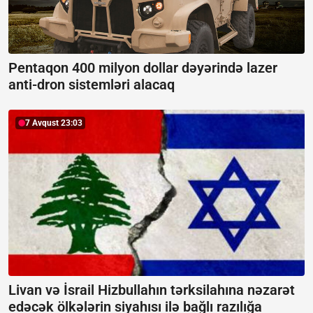
Pentaqon 400 milyon dollar dəyərində lazer
anti-dron sistemləri alacaq
7 Avqust 23:03
Livan və İsrail Hizbullahın tərksilahına nəzarət
edəcək ölkələrin siyahısı ilə bağlı razılığa