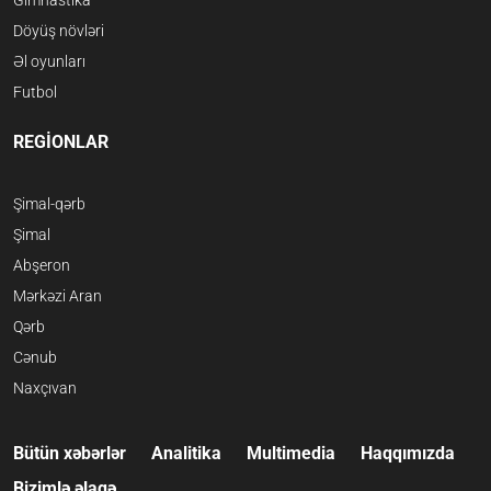
Gimnastika
Döyüş növləri
Əl oyunları
Futbol
REGİONLAR
Şimal-qərb
Şimal
Abşeron
Mərkəzi Aran
Qərb
Cənub
Naxçıvan
Bütün xəbərlər
Analitika
Multimedia
Haqqımızda
Bizimlə əlaqə