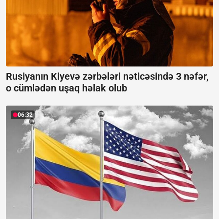
Rusiyanın Kiyevə zərbələri nəticəsində 3 nəfər,
o cümlədən uşaq həlak olub
06:32