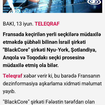
BAKI, 13 iyun.
TELEQRAF
Fransada keçirilən yerli seçkilərə müdaxilə
etməkdə şübhəli bilinən İsrail şirkəti
"BlackCore" şirkəti Nyu-York, Şotlandiya,
Anqola və Toqodakı seçki prosesinə
müdaxilə etmiş ola bilər.
Teleqraf
xəbər verir ki, bu barədə Fransanın
dezinformasiya aşkarlama xidməti məlumat
yayıb.
"BlackCore" şirkəti Fələstin tərəfdarı olan