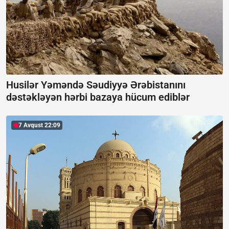
Husilər Yəməndə Səudiyyə Ərəbistanını
dəstəkləyən hərbi bazaya hücum ediblər
7 Avqust 22:09