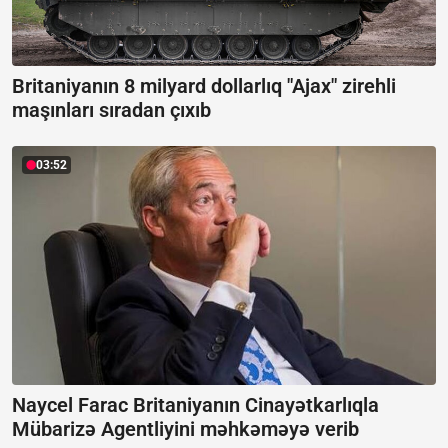
Britaniyanın 8 milyard dollarlıq "Ajax" zirehli
maşınları sıradan çıxıb
03:52
Naycel Farac Britaniyanın Cinayətkarlıqla
Mübarizə Agentliyini məhkəməyə verib