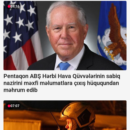
07:16
Pentaqon ABŞ Hərbi Hava Qüvvələrinin sabiq
nazirini məxfi məlumatlara çıxış hüququndan
məhrum edib
07:07