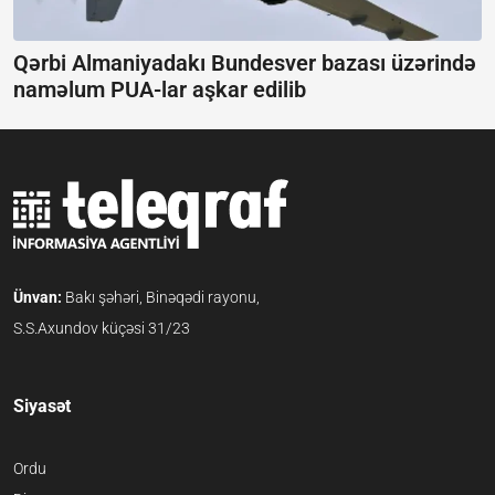
Qərbi Almaniyadakı Bundesver bazası üzərində
naməlum PUA-lar aşkar edilib
Ünvan:
Bakı şəhəri, Binəqədi rayonu,
S.S.Axundov küçəsi 31/23
Siyasət
Ordu