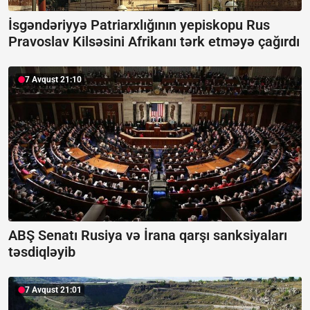
İsgəndəriyyə Patriarxlığının yepiskopu Rus
Pravoslav Kilsəsini Afrikanı tərk etməyə çağırdı
7 Avqust 21:10
ABŞ Senatı Rusiya və İrana qarşı sanksiyaları
təsdiqləyib
7 Avqust 21:01