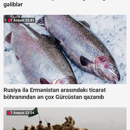
gəliblər
7 Avqust 22:41
Rusiya ilə Ermənistan arasındakı ticarət
böhranından ən çox Gürcüstan qazanıb
7 Avqust 22:24