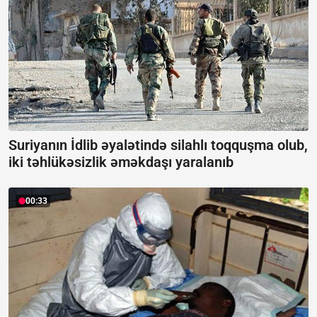
Suriyanın İdlib əyalətində silahlı toqquşma olub,
iki təhlükəsizlik əməkdaşı yaralanıb
00:33