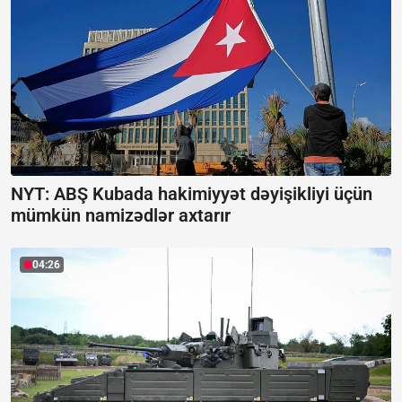
NYT: ABŞ Kubada hakimiyyət dəyişikliyi üçün
mümkün namizədlər axtarır
04:26